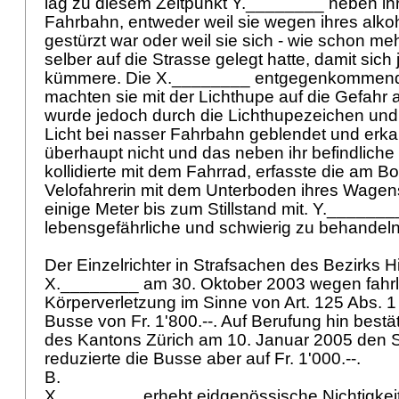
lag zu diesem Zeitpunkt Y.________ neben ih
Fahrbahn, entweder weil sie wegen ihres alko
gestürzt war oder weil sie sich - wie schon me
selber auf die Strasse gelegt hatte, damit sic
kümmere. Die X.________ entgegenkommen
machten sie mit der Lichthupe auf die Gefahr
wurde jedoch durch die Lichthupezeichen und
Licht bei nasser Fahrbahn geblendet und erk
überhaupt nicht und das neben ihr befindliche 
kollidierte mit dem Fahrrad, erfasste die am B
Velofahrerin mit dem Unterboden ihres Wagens
einige Meter bis zum Stillstand mit. Y._______
lebensgefährliche und schwierig zu behandel
Der Einzelrichter in Strafsachen des Bezirks Hin
X.________ am 30. Oktober 2003 wegen fahrl
Körperverletzung im Sinne von
Art. 125 Abs. 
Busse von Fr. 1'800.--. Auf Berufung hin bestä
des Kantons Zürich am 10. Januar 2005 den 
reduzierte die Busse aber auf Fr. 1'000.--.
B.
X.________ erhebt eidgenössische Nichtigke