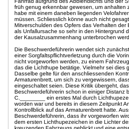
Fahrrad aufgrund des Abblendlichts und der 
früh genug erkennbar gewesen, um anhalten 
habe mit einem daneben liegenden Velofahre
müssen. Schliesslich könne auch nicht gesag
Mitverschulden des Opfers das Verhalten der
als Unfallursache so sehr in den Hintergrund
der Kausalzusammenhang unterbrochen wer
Die Beschwerdeführerin wendet sich zunächs
einer Sorgfaltspflichtverletzung durch die Vori
nicht vorgeworfen werden, zu einem Fahrzeug
das die Lichthupe betätige. Vielmehr sei dies
Dasselbe gelte für den anschliessenden Kontro
Armaturenbrett, um sich zu vergewissern, dass 
eingeschaltet seien. Diese Kritik übergeht, das
Beschwerdeführerin schon in einiger Distanz 
C.________ ein erstes Mal durch Lichthupeze
worden war und bereits in diesem Zeitpunkt An
Kontrollblick auf das Armaturenbrett hatte. A
Beschwerdeführerin, dass ihr vorgeworfen wi
dem ersten Lichthupezeichen in die Lichter d
kreuzenden Fahrzeugs geblickt und eine ent