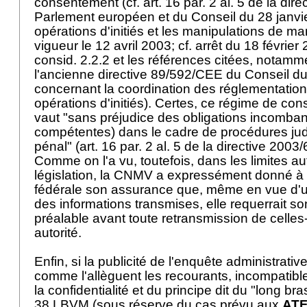
consentement (cf. art. 16 par. 2 al. 5 de la dir
Parlement européen et du Conseil du 28 janvie
opérations d'initiés et les manipulations de ma
vigueur le 12 avril 2003; cf. arrêt du 18 févrie
consid. 2.2.2 et les références citées, notamme
l'ancienne directive 89/592/CEE du Conseil 
concernant la coordination des réglementation
opérations d'initiés). Certes, ce régime de co
vaut "sans préjudice des obligations incombant
compétentes) dans le cadre de procédures judi
pénal" (art. 16 par. 2 al. 5 de la directive 2003
Comme on l'a vu, toutefois, dans les limites au
législation, la CNMV a expressément donné à
fédérale son assurance que, même en vue d'un
des informations transmises, elle requerrait 
préalable avant toute retransmission de celles
autorité.
Enfin, si la publicité de l'enquête administrativ
comme l'allèguent les recourants, incompatible
la confidentialité et du principe dit du "long br
38 LBVM
(sous réserve du cas prévu aux
ATF