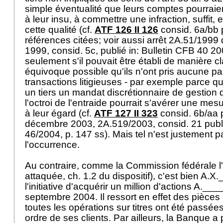
simple éventualité que leurs comptes pourraie
à leur insu, à commettre une infraction, suffit, 
cette qualité (cf.
ATF 126 II 126
consid. 6a/bb p
références citées; voir aussi arrêt 2A.51/199
1999, consid. 5c, publié in: Bulletin CFB 40 20
seulement s'il pouvait être établi de manière cl
équivoque possible qu'ils n'ont pris aucune pa
transactions litigieuses - par exemple parce qu'
un tiers un mandat discrétionnaire de gestion 
l'octroi de l'entraide pourrait s'avérer une me
à leur égard (cf.
ATF 127 II 323
consid. 6b/aa p
décembre 2003, 2A.519/2003, consid. 21 publié
46/2004, p. 147 ss). Mais tel n'est justement p
l'occurrence.
Au contraire, comme la Commission fédérale l'
attaquée, ch. 1.2 du dispositif), c'est bien A.X
l'initiative d'acquérir un million d'actions A.__
septembre 2004. Il ressort en effet des pièces
toutes les opérations sur titres ont été passée
ordre de ses clients. Par ailleurs, la Banque a 