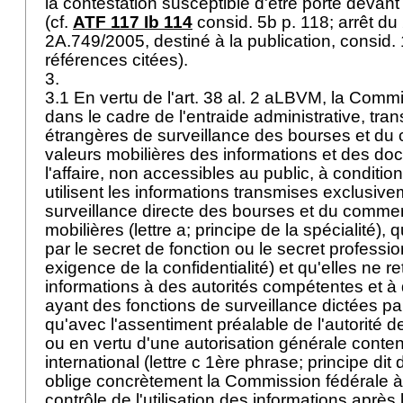
la contestation susceptible d'être porté devant 
(cf.
ATF 117 Ib 114
consid. 5b p. 118; arrêt du 
2A.749/2005, destiné à la publication, consid. 1
références citées).
3.
3.1 En vertu de l'art. 38 al. 2 aLBVM, la Comm
dans le cadre de l'entraide administrative, tra
étrangères de surveillance des bourses et d
valeurs mobilières des informations et des do
l'affaire, non accessibles au public, à conditio
utilisent les informations transmises exclusive
surveillance directe des bourses et du comme
mobilières (lettre a; principe de la spécialité), q
par le secret de fonction ou le secret profession
exigence de la confidentialité) et qu'elles ne 
informations à des autorités compétentes et 
ayant des fonctions de surveillance dictées par 
qu'avec l'assentiment préalable de l'autorité d
ou en vertu d'une autorisation générale conten
international (lettre c 1ère phrase; principe dit 
oblige concrètement la Commission fédérale à
contrôle de l'utilisation des informations après