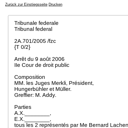
Zurück zur Einstiegsseite
Drucken
Tribunale federale
Tribunal federal
2A.701/2005 /fzc
{T 0/2}
Arrêt du 9 août 2006
IIe Cour de droit public
Composition
MM. les Juges Merkli, Président,
Hungerbühler et Müller.
Greffier: M. Addy.
Parties
A.X.________,
E.X.________,
tous les 2 représentés par Me Bernard Lachen