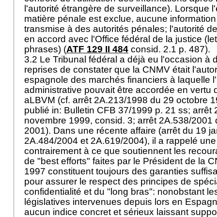
l'autorité étrangère de surveillance). Lorsque l'
matière pénale est exclue, aucune information
transmise à des autorités pénales; l'autorité d
en accord avec l'Office fédéral de la justice (let
phrases) (
ATF 129 II 484
consid. 2.1 p. 487).
3.2 Le Tribunal fédéral a déjà eu l'occasion 
reprises de constater que la CNMV était l'autor
espagnole des marchés financiers à laquelle l
administrative pouvait être accordée en vertu de
aLBVM (cf. arrêt 2A.213/1998 du 29 octobre 19
publié in: Bulletin CFB 37/1999 p. 21 ss; arrê
novembre 1999, consid. 3; arrêt 2A.538/2001
2001). Dans une récente affaire (arrêt du 19 ja
2A.484/2004 et 2A.619/2004), il a rappelé une 
contrairement à ce que soutiennent les recoura
de "best efforts" faites par le Président de l
1997 constituent toujours des garanties suffisa
pour assurer le respect des principes de spécia
confidentialité et du "long bras": nonobstant le
législatives intervenues depuis lors en Espagne,
aucun indice concret et sérieux laissant suppos