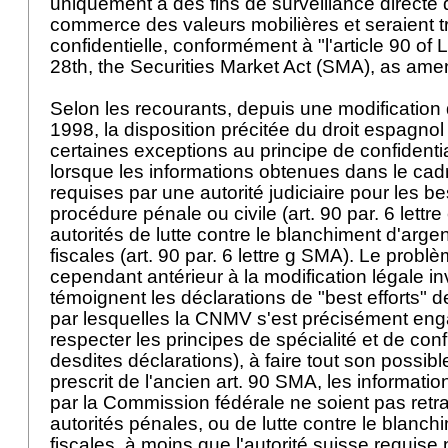
uniquement à des fins de surveillance directe
commerce des valeurs mobilières et seraient t
confidentielle, conformément à "l'article 90 of 
28th, the Securities Market Act (SMA), as am
Selon les recourants, depuis une modificatio
1998, la disposition précitée du droit espagnol
certaines exceptions au principe de confidenti
lorsque les informations obtenues dans le cadr
requises par une autorité judiciaire pour les b
procédure pénale ou civile (art. 90 par. 6 lettr
autorités de lutte contre le blanchiment d'argen
fiscales (art. 90 par. 6 lettre g SMA). Le probl
cependant antérieur à la modification légale
témoignent les déclarations de "best efforts"
par lesquelles la CNMV s'est précisément eng
respecter les principes de spécialité et de confi
desdites déclarations), à faire tout son possib
prescrit de l'ancien art. 90 SMA, les informa
par la Commission fédérale ne soient pas ret
autorités pénales, ou de lutte contre le blanch
fiscales, à moins que l'autorité suisse requis