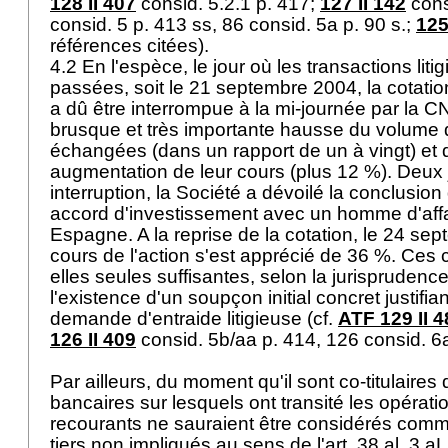
128 II 407
consid. 5.2.1 p. 417;
127 II 142
cons
consid. 5 p. 413 ss, 86 consid. 5a p. 90 s.;
125
références citées).
4.2 En l'espèce, le jour où les transactions liti
passées, soit le 21 septembre 2004, la cotatio
a dû être interrompue à la mi-journée par la 
brusque et très importante hausse du volume 
échangées (dans un rapport de un à vingt) et 
augmentation de leur cours (plus 12 %). Deux 
interruption, la Société a dévoilé la conclusion
accord d'investissement avec un homme d'aff
Espagne. A la reprise de la cotation, le 24 sep
cours de l'action s'est apprécié de 36 %. Ces 
elles seules suffisantes, selon la jurisprudenc
l'existence d'un soupçon initial concret justifia
demande d'entraide litigieuse (cf.
ATF 129 II 4
126 II 409
consid. 5b/aa p. 414, 126 consid. 6
Par ailleurs, du moment qu'il sont co-titulaire
bancaires sur lesquels ont transité les opérati
recourants ne sauraient être considérés comm
tiers non impliqués au sens de l'art. 38 al. 3 a