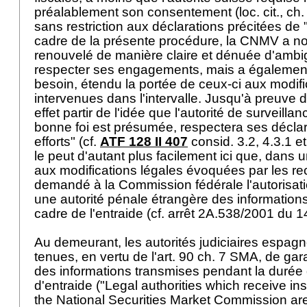
préalablement son consentement (loc. cit., ch. 
sans restriction aux déclarations précitées de "
cadre de la présente procédure, la CNMV a n
renouvelé de manière claire et dénuée d'ambig
respecter ses engagements, mais a également
besoin, étendu la portée de ceux-ci aux modifi
intervenues dans l'intervalle. Jusqu'à preuve du
effet partir de l'idée que l'autorité de surveill
bonne foi est présumée, respectera ses déclar
efforts" (cf.
ATF 128 II 407
consid. 3.2, 4.3.1 et
le peut d'autant plus facilement ici que, dans u
aux modifications légales évoquées par les r
demandé à la Commission fédérale l'autorisati
une autorité pénale étrangère des information
cadre de l'entraide (cf. arrêt 2A.538/2001 du
Au demeurant, les autorités judiciaires espag
tenues, en vertu de l'art. 90 ch. 7 SMA, de garan
des informations transmises pendant la durée
d'entraide ("Legal authorities which receive in
the National Securities Market Commission are