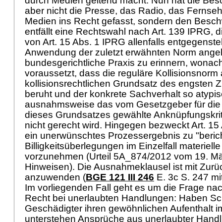
durch Medien geltend macht. Nun hat die Be
aber nicht die Presse, das Radio, das Fernse
Medien ins Recht gefasst, sondern den Besch
entfällt eine Rechtswahl nach
Art. 139 IPRG
, 
von
Art. 15 Abs. 1 IPRG
allenfalls entgegenst
Anwendung der zuletzt erwähnten Norm angeht
bundesgerichtliche Praxis zu erinnern, wonac
voraussetzt, dass die reguläre Kollisionsnorm
kollisionsrechtlichen Grundsatz des engste
beruht und der konkrete Sachverhalt so atypisc
ausnahmsweise das vom Gesetzgeber für die 
dieses Grundsatzes gewählte Anknüpfungskri
nicht gerecht wird. Hingegen bezweckt
Art. 15
ein unerwünschtes Prozessergebnis zu "beric
Billigkeitsüberlegungen im Einzelfall materiell
vorzunehmen (Urteil 5A_874/2012 vom 19. Mär
Hinweisen). Die Ausnahmeklausel ist mit Zurü
anzuwenden (
BGE 121 III 246
E. 3c S. 247 mi
Im vorliegenden Fall geht es um die Frage 
Recht bei unerlaubten Handlungen: Haben Sc
Geschädigter ihren gewöhnlichen Aufenthalt im
unterstehen Ansprüche aus unerlaubter Hand