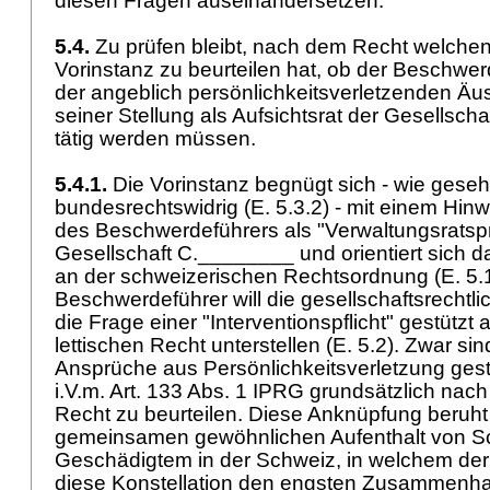
diesen Fragen auseinandersetzen.
5.4.
Zu prüfen bleibt, nach dem Recht welchen
Vorinstanz zu beurteilen hat, ob der Beschwer
der angeblich persönlichkeitsverletzenden Ä
seiner Stellung als Aufsichtsrat der Gesellsch
tätig werden müssen.
5.4.1.
Die Vorinstanz begnügt sich - wie gese
bundesrechtswidrig (E. 5.3.2) - mit einem Hinw
des Beschwerdeführers als "Verwaltungsratspr
Gesellschaft C.________ und orientiert sich d
an der schweizerischen Rechtsordnung (E. 5.1
Beschwerdeführer will die gesellschaftsrechtl
die Frage einer "Interventionspflicht" gestützt 
lettischen Recht unterstellen (E. 5.2). Zwar sind
Ansprüche aus Persönlichkeitsverletzung gestü
i.V.m.
Art. 133 Abs. 1 IPRG
grundsätzlich nac
Recht zu beurteilen. Diese Anknüpfung beruh
gemeinsamen gewöhnlichen Aufenthalt von S
Geschädigtem in der Schweiz, in welchem der
diese Konstellation den engsten Zusammenhan