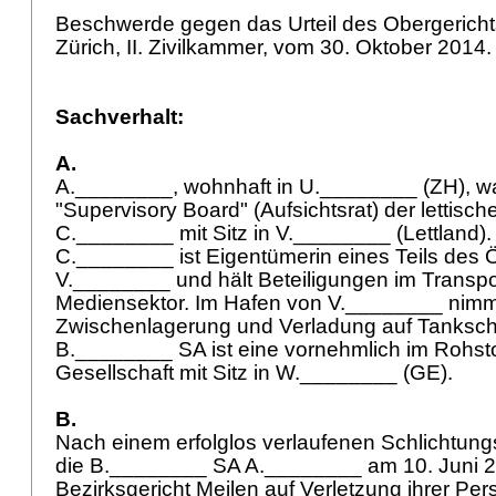
Beschwerde gegen das Urteil des Obergerich
Zürich, II. Zivilkammer, vom 30. Oktober 2014
Sachverhalt:
A.
A.________, wohnhaft in U.________ (ZH), wa
"Supervisory Board" (Aufsichtsrat) der lettisch
C.________ mit Sitz in V.________ (Lettland).
C.________ ist Eigentümerin eines Teils des Ö
V.________ und hält Beteiligungen im Transpo
Mediensektor. Im Hafen von V.________ nimmt
Zwischenlagerung und Verladung auf Tankschi
B.________ SA ist eine vornehmlich im Rohsto
Gesellschaft mit Sitz in W.________ (GE).
B.
Nach einem erfolglos verlaufenen Schlichtung
die B.________ SA A.________ am 10. Juni 
Bezirksgericht Meilen auf Verletzung ihrer Pers