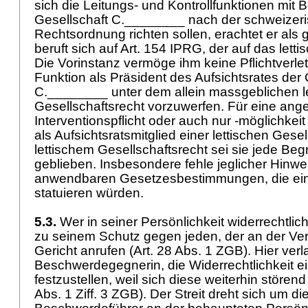
sich die Leitungs- und Kontrollfunktionen mit B
Gesellschaft C.________ nach der schweizer
Rechtsordnung richten sollen, erachtet er als 
beruft sich auf
Art. 154 IPRG
, der auf das lett
Die Vorinstanz vermöge ihm keine Pflichtverlet
Funktion als Präsident des Aufsichtsrates der 
C.________ unter dem allein massgeblichen l
Gesellschaftsrecht vorzuwerfen. Für eine ang
Interventionspflicht oder auch nur -möglichkeit
als Aufsichtsratsmitglied einer lettischen Ges
lettischem Gesellschaftsrecht sei sie jede Be
geblieben. Insbesondere fehle jeglicher Hinwei
anwendbaren Gesetzesbestimmungen, die eine 
statuieren würden.
5.3.
Wer in seiner Persönlichkeit widerrechtlich
zu seinem Schutz gegen jeden, der an der Verl
Gericht anrufen (
Art. 28 Abs. 1 ZGB
). Hier verl
Beschwerdegegnerin, die Widerrechtlichkeit e
festzustellen, weil sich diese weiterhin störend
Abs. 1 Ziff. 3 ZGB
). Der Streit dreht sich um di