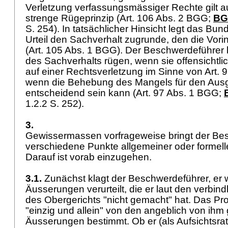
Verletzung verfassungsmässiger Rechte gilt 
strenge Rügeprinzip (
Art. 106 Abs. 2 BGG
;
BGE
S. 254). In tatsächlicher Hinsicht legt das Bu
Urteil den Sachverhalt zugrunde, den die Vorin
(
Art. 105 Abs. 1 BGG
). Der Beschwerdeführer 
des Sachverhalts rügen, wenn sie offensichtlich
auf einer Rechtsverletzung im Sinne von
Art.
wenn die Behebung des Mangels für den Aus
entscheidend sein kann (
Art. 97 Abs. 1 BGG
;
1.2.2 S. 252).
3.
Gewissermassen vorfrageweise bringt der Be
verschiedene Punkte allgemeiner oder formell
Darauf ist vorab einzugehen.
3.1.
Zunächst klagt der Beschwerdeführer, er 
Äusserungen verurteilt, die er laut den verbin
des Obergerichts "nicht gemacht" hat. Das P
"einzig und allein" von den angeblich von ihm 
Äusserungen bestimmt. Ob er (als Aufsichtsrats