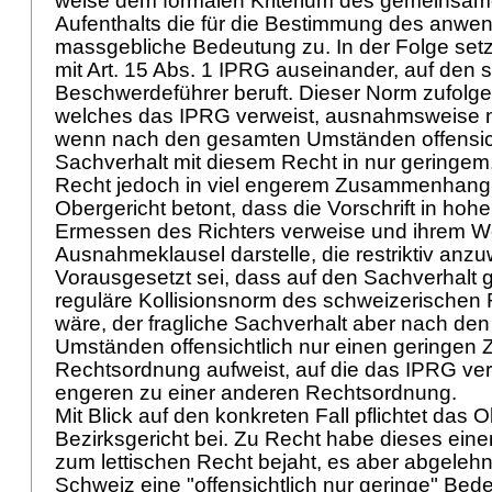
weise dem formalen Kriterium des gemeinsa
Aufenthalts die für die Bestimmung des anwe
massgebliche Bedeutung zu. In der Folge setzt
mit
Art. 15 Abs. 1 IPRG
auseinander, auf den s
Beschwerdeführer beruft. Dieser Norm zufolge 
welches das IPRG verweist, ausnahmsweise n
wenn nach den gesamten Umständen offensicht
Sachverhalt mit diesem Recht in nur geringem
Recht jedoch in viel engerem Zusammenhang 
Obergericht betont, dass die Vorschrift in ho
Ermessen des Richters verweise und ihrem Wor
Ausnahmeklausel darstelle, die restriktiv anzu
Vorausgesetzt sei, dass auf den Sachverhalt g
reguläre Kollisionsnorm des schweizerische
wäre, der fragliche Sachverhalt aber nach de
Umständen offensichtlich nur einen geringe
Rechtsordnung aufweist, auf die das IPRG verw
engeren zu einer anderen Rechtsordnung.
Mit Blick auf den konkreten Fall pflichtet das 
Bezirksgericht bei. Zu Recht habe dieses ein
zum lettischen Recht bejaht, es aber abgeleh
Schweiz eine "offensichtlich nur geringe" Bed