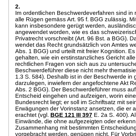
2.
Im ordentlichen Beschwerdeverfahren sind in r
alle Rügen gemäss Art. 95 f. BGG zulässig. M
kann insbesondere gerügt werden, ausländisc
angewendet worden, wie es das schweizerisch
Privatrecht vorschreibt (Art. 96 Bst. a BGG). 
wendet das Recht grundsätzlich von Amtes w
Abs. 1 BGG
) und urteilt mit freier Kognition. Es
gehalten, wie ein erstinstanzliches Gericht alle
rechtlichen Fragen von sich aus zu untersuch
Beschwerdeführer diese nicht mehr thematisier
1.3 S. 584). Deshalb ist in der Beschwerde in
darzulegen, inwiefern der angefochtene Akt Rec
Abs. 2 BGG
). Der Beschwerdeführer muss au
Entscheid eingehen und aufzeigen, worin eine
Bundesrecht liegt; er soll im Schriftsatz mit sei
Erwägungen der Vorinstanz ansetzen, die er al
erachtet (vgl.
BGE 121 III 397
E. 2a S. 400). A
Einwände, die ohne aufgezeigten oder erken
Zusammenhang mit bestimmten Entscheidun
vorgebracht werden, genügen nicht. Für Vorbri