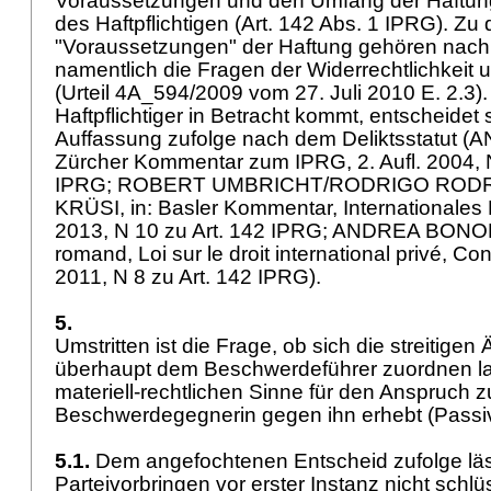
Voraussetzungen und den Umfang der Haftun
des Haftpflichtigen (
Art. 142 Abs. 1 IPRG
). Zu
"Voraussetzungen" der Haftung gehören nach
namentlich die Fragen der Widerrechtlichkeit u
(Urteil 4A_594/2009 vom 27. Juli 2010 E. 2.3).
Haftpflichtiger in Betracht kommt, entscheidet
Auffassung zufolge nach dem Deliktsstatut (A
Zürcher Kommentar zum IPRG, 2. Aufl. 2004,
IPRG
; ROBERT UMBRICHT/RODRIGO ROD
KRÜSI, in: Basler Kommentar, Internationales Pr
2013, N 10 zu
Art. 142 IPRG
; ANDREA BONOMI
romand, Loi sur le droit international privé, C
2011, N 8 zu
Art. 142 IPRG
).
5.
Umstritten ist die Frage, ob sich die streitige
überhaupt dem Beschwerdeführer zuordnen las
materiell-rechtlichen Sinne für den Anspruch zu
Beschwerdegegnerin gegen ihn erhebt (Passiv
5.1.
Dem angefochtenen Entscheid zufolge läs
Parteivorbringen vor erster Instanz nicht schl