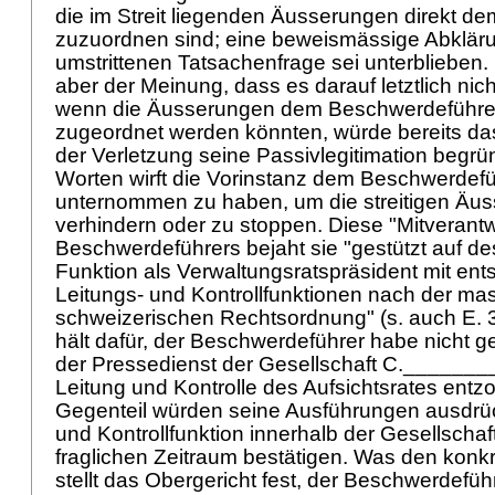
die im Streit liegenden Äusserungen direkt d
zuzuordnen sind; eine beweismässige Abkläru
umstrittenen Tatsachenfrage sei unterblieben. 
aber der Meinung, dass es darauf letztlich n
wenn die Äusserungen dem Beschwerdeführer 
zugeordnet werden könnten, würde bereits d
der Verletzung seine Passivlegitimation begrü
Worten wirft die Vorinstanz dem Beschwerdefüh
unternommen zu haben, um die streitigen Äu
verhindern oder zu stoppen. Diese "Mitverant
Beschwerdeführers bejaht sie "gestützt auf de
Funktion als Verwaltungsratspräsident mit en
Leitungs- und Kontrollfunktionen nach der ma
schweizerischen Rechtsordnung" (s. auch E. 3
hält dafür, der Beschwerdeführer habe nicht 
der Pressedienst der Gesellschaft C.________
Leitung und Kontrolle des Aufsichtsrates entz
Gegenteil würden seine Ausführungen ausdrüc
und Kontrollfunktion innerhalb der Gesellscha
fraglichen Zeitraum bestätigen. Was den konkr
stellt das Obergericht fest, der Beschwerdefüh