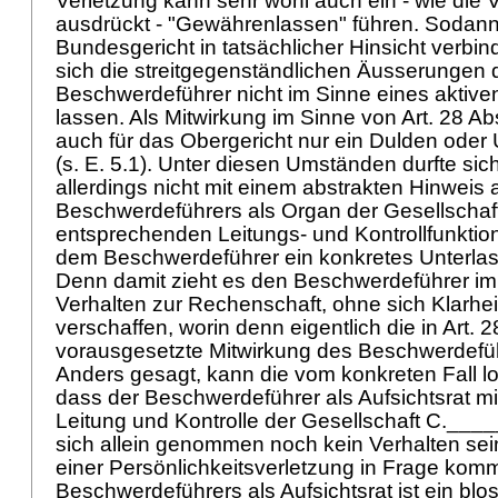
Verletzung kann sehr wohl auch ein - wie die V
ausdrückt - "Gewährenlassen" führen. Sodann 
Bundesgericht in tatsächlicher Hinsicht verbindl
sich die streitgegenständlichen Äusserungen
Beschwerdeführer nicht im Sinne eines aktiv
lassen. Als Mitwirkung im Sinne von
Art. 28 A
auch für das Obergericht nur ein Dulden oder 
(s. E. 5.1). Unter diesen Umständen durfte sic
allerdings nicht mit einem abstrakten Hinweis 
Beschwerdeführers als Organ der Gesellschaf
entsprechenden Leitungs- und Kontrollfunkti
dem Beschwerdeführer ein konkretes Unterla
Denn damit zieht es den Beschwerdeführer im
Verhalten zur Rechenschaft, ohne sich Klarhei
verschaffen, worin denn eigentlich die in
Art. 
vorausgesetzte Mitwirkung des Beschwerdef
Anders gesagt, kann die vom konkreten Fall lo
dass der Beschwerdeführer als Aufsichtsrat mi
Leitung und Kontrolle der Gesellschaft C.____
sich allein genommen noch kein Verhalten sei
einer Persönlichkeitsverletzung in Frage komm
Beschwerdeführers als Aufsichtsrat ist ein blos