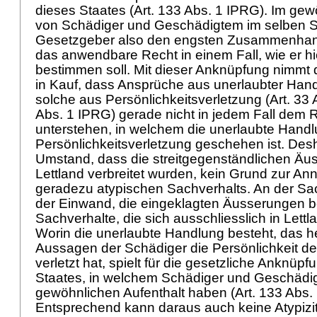
dieses Staates (
Art. 133 Abs. 1 IPRG
). Im gew
von Schädiger und Geschädigtem im selben St
Gesetzgeber also den engsten Zusammenhan
das anwendbare Recht in einem Fall, wie er hie
bestimmen soll. Mit dieser Anknüpfung nimmt
in Kauf, dass Ansprüche aus unerlaubter Han
solche aus Persönlichkeitsverletzung (Art. 33 
Abs. 1 IPRG
) gerade nicht in jedem Fall dem 
unterstehen, in welchem die unerlaubte Hand
Persönlichkeitsverletzung geschehen ist. Desh
Umstand, dass die streitgegenständlichen Ä
Lettland verbreitet wurden, kein Grund zur A
geradezu atypischen Sachverhalts. An der Sa
der Einwand, die eingeklagten Äusserungen b
Sachverhalte, die sich ausschliesslich in Lett
Worin die unerlaubte Handlung besteht, das h
Aussagen der Schädiger die Persönlichkeit d
verletzt hat, spielt für die gesetzliche Anknü
Staates, in welchem Schädiger und Geschädig
gewöhnlichen Aufenthalt haben (
Art. 133 Abs.
Entsprechend kann daraus auch keine Atypizi