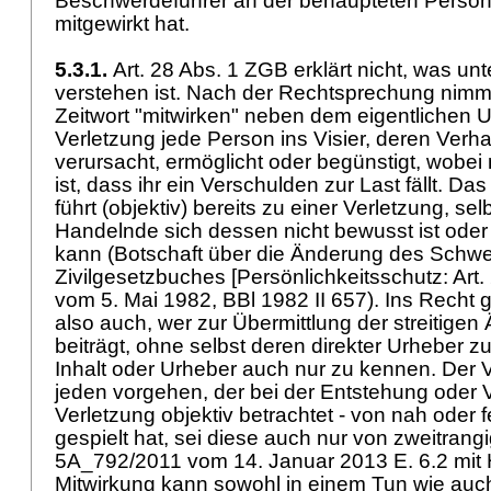
Beschwerdeführer an der behaupteten Persönl
mitgewirkt hat.
5.3.1.
Art. 28 Abs. 1 ZGB
erklärt nicht, was un
verstehen ist. Nach der Rechtsprechung nimm
Zeitwort "mitwirken" neben dem eigentlichen 
Verletzung jede Person ins Visier, deren Verha
verursacht, ermöglicht oder begünstigt, wobei
ist, dass ihr ein Verschulden zur Last fällt. Da
führt (objektiv) bereits zu einer Verletzung, se
Handelnde sich dessen nicht bewusst ist oder
kann (Botschaft über die Änderung des Schwe
Zivilgesetzbuches [Persönlichkeitsschutz:
Art
vom 5. Mai 1982, BBl 1982 II 657). Ins Recht
also auch, wer zur Übermittlung der streitige
beiträgt, ohne selbst deren direkter Urheber z
Inhalt oder Urheber auch nur zu kennen. Der 
jeden vorgehen, der bei der Entstehung oder 
Verletzung objektiv betrachtet - von nah oder f
gespielt hat, sei diese auch nur von zweitrang
5A_792/2011 vom 14. Januar 2013 E. 6.2 mit 
Mitwirkung kann sowohl in einem Tun wie auc