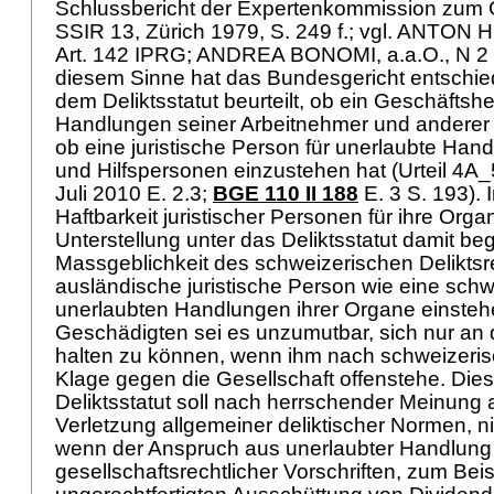
Schlussbericht der Expertenkommission zum 
SSIR 13, Zürich 1979, S. 249 f.; vgl. ANTON H
Art. 142 IPRG
; ANDREA BONOMI, a.a.O., N 2
diesem Sinne hat das Bundesgericht entschie
dem Deliktsstatut beurteilt, ob ein Geschäftshe
Handlungen seiner Arbeitnehmer und anderer 
ob eine juristische Person für unerlaubte Han
und Hilfspersonen einzustehen hat (Urteil 4A
Juli 2010 E. 2.3;
BGE 110 II 188
E. 3 S. 193). 
Haftbarkeit juristischer Personen für ihre Orga
Unterstellung unter das Deliktsstatut damit be
Massgeblichkeit des schweizerischen Deliktsr
ausländische juristische Person wie eine schwe
unerlaubten Handlungen ihrer Organe einstehe
Geschädigten sei es unzumutbar, sich nur an
halten zu können, wenn ihm nach schweizeri
Klage gegen die Gesellschaft offenstehe. Di
Deliktsstatut soll nach herrschender Meinung a
Verletzung allgemeiner deliktischer Normen, n
wenn der Anspruch aus unerlaubter Handlung 
gesellschaftsrechtlicher Vorschriften, zum Beis