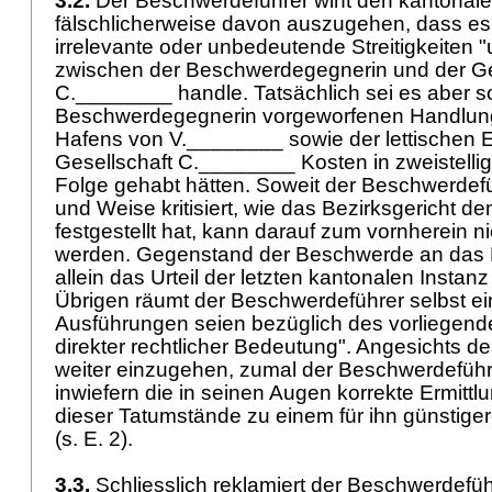
3.2.
Der Beschwerdeführer wirft den kantonale
fälschlicherweise davon auszugehen, dass es
irrelevante oder unbedeutende Streitigkeiten 
zwischen der Beschwerdegegnerin und der Ge
C.________ handle. Tatsächlich sei es aber so
Beschwerdegegnerin vorgeworfenen Handlun
Hafens von V.________ sowie der lettischen E
Gesellschaft C.________ Kosten in zweistellig
Folge gehabt hätten. Soweit der Beschwerdefüh
und Weise kritisiert, wie das Bezirksgericht d
festgestellt hat, kann darauf zum vornherein ni
werden. Gegenstand der Beschwerde an das B
allein das Urteil der letzten kantonalen Instanz 
Übrigen räumt der Beschwerdeführer selbst ei
Ausführungen seien bezüglich des vorliegende
direkter rechtlicher Bedeutung". Angesichts de
weiter einzugehen, zumal der Beschwerdeführe
inwiefern die in seinen Augen korrekte Ermitt
dieser Tatumstände zu einem für ihn günstigere
(s. E. 2).
3.3.
Schliesslich reklamiert der Beschwerdefüh