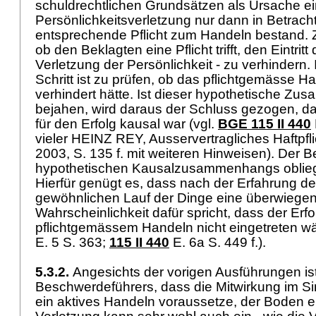
schuldrechtlichen Grundsätzen als Ursache ei
Persönlichkeitsverletzung nur dann in Betrach
entsprechende Pflicht zum Handeln bestand. Z
ob den Beklagten eine Pflicht trifft, den Eintritt 
Verletzung der Persönlichkeit - zu verhindern.
Schritt ist zu prüfen, ob das pflichtgemässe H
verhindert hätte. Ist dieser hypothetische Z
bejahen, wird daraus der Schluss gezogen, d
für den Erfolg kausal war (vgl.
BGE 115 II 440
vieler HEINZ REY, Ausservertragliches Haftpflic
2003, S. 135 f. mit weiteren Hinweisen). Der 
hypothetischen Kausalzusammenhangs obliegt
Hierfür genügt es, dass nach der Erfahrung 
gewöhnlichen Lauf der Dinge eine überwiege
Wahrscheinlichkeit dafür spricht, dass der Erfo
pflichtgemässem Handeln nicht eingetreten wä
E. 5 S. 363;
115 II 440
E. 6a S. 449 f.).
5.3.2.
Angesichts der vorigen Ausführungen is
Beschwerdeführers, dass die Mitwirkung im S
ein aktives Handeln voraussetze, der Boden e