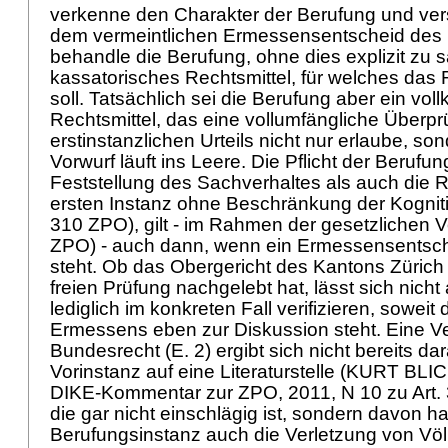
verkenne den Charakter der Berufung und ver
dem vermeintlichen Ermessensentscheid des B
behandle die Berufung, ohne dies explizit zu s
kassatorisches Rechtsmittel, für welches das 
soll. Tatsächlich sei die Berufung aber ein v
Rechtsmittel, das eine vollumfängliche Überp
erstinstanzlichen Urteils nicht nur erlaube, so
Vorwurf läuft ins Leere. Die Pflicht der Berufu
Feststellung des Sachverhaltes als auch die
ersten Instanz ohne Beschränkung der Kogniti
310 ZPO
), gilt - im Rahmen der gesetzlichen 
ZPO
) - auch dann, wenn ein Ermessensentsch
steht. Ob das Obergericht des Kantons Zürich d
freien Prüfung nachgelebt hat, lässt sich nicht
lediglich im konkreten Fall verifizieren, sowei
Ermessens eben zur Diskussion steht. Eine V
Bundesrecht (E. 2) ergibt sich nicht bereits da
Vorinstanz auf eine Literaturstelle (KURT B
DIKE-Kommentar zur ZPO, 2011, N 10 zu
Art
die gar nicht einschlägig ist, sondern davon ha
Berufungsinstanz auch die Verletzung von Völ