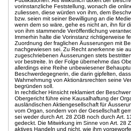
Publikationen. Als willkürlich taxiert der Besc
vorinstanzliche Feststellung, wonach die onlin
zuliessen, diese würden von ihm, dem Besch
bzw. seien mit seiner Bewilligung an die Medie
wenn dem so wäre, gehe es nicht an, ihn für d
von ihm stammende Veröffentlichung verantwo
Immerhin halte die Vorinstanz richtigerweise fe
Zuordnung der fraglichen Äusserungen mit Bez
nachgewiesen sei. Zu Recht anerkenne sie au
zugeschriebenen Äusserungen stets bestritte
vor bestreite. In der Folge übernehme das Ob
allerdings eine Reihe unbewiesener Behaupt
Beschwerdegegnerin, die darin gipfelten, dass
Wahrnehmung von Aktionärsrechten seine Ve
begründen soll.
In rechtlicher Hinsicht reklamiert der Beschwe
Obergericht führe eine Kausalhaftung der Org
ausländischen Aktiengesellschaft für Äusserun
vom Organ, sondern von der Gesellschaft ge
sei weder durch
Art. 28 ZGB
noch durch
Art. 
gedeckt. Die Mitwirkung im Sinne von
Art. 28
aktives Handeln und nicht, wie ihm vorgeworf