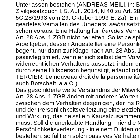
Unterlassen bestehen (ANDREAS MEILI, in: B
Zivilgesetzbuch I, 5. Aufl. 2014, N 40 zu
Art. 
5C.28/1993 vom 29. Oktober 1993 E. 2a). Ein
geartetes Verhalten des Urhebers
selbst
setzt
schon voraus: Eine Haftung für
fremdes
Verha
Art. 28 Abs. 1 ZGB
nicht herleiten. So ist beis
Arbeitgeber, dessen Angestellter eine Persönl
begeht, nur dann zur Klage nach
Art. 28 Abs.
passivlegitimiert, wenn er sich selbst dem Vor
widerrechtlichen Verhaltens aussetzt, indem e
durch seine Hilfsperson begünstigt, erlaubt od
TERCIER, Le nouveau droit de la personnalité,
auch Botschaft, a.a.O.).
Das geschilderte weite Verständnis der Mitwi
Art. 28 Abs. 1 ZGB
ändert mit anderen Worten 
zwischen dem Verhalten desjenigen, der ins Re
und der Persönlichkeitsverletzung eine Bezi
und Wirkung, das heisst ein Kausalzusamme
muss. Soll die unerlaubte Handlung - hier die 
Persönlichkeitsverletzung - in einem Dulden o
bestehen, so fällt ein solch passives Verhalt