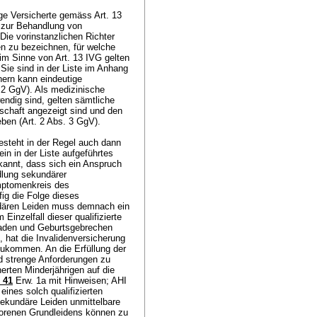
rige Versicherte gemäss
Art. 13
e zur Behandlung von
e vorinstanzlichen Richter
n zu bezeichnen, für welche
 im Sinne von
Art. 13 IVG
gelten
. Sie sind in der Liste im Anhang
ern kann eindeutige
. 2 GgV
). Als medizinische
ndig sind, gelten sämtliche
schaft angezeigt sind und den
eben (
Art. 2 Abs. 3 GgV
).
besteht in der Regel auch dann
n in der Liste aufgeführtes
kannt, dass sich ein Anspruch
lung sekundärer
mptomenkreis des
ig die Folge dieses
dären Leiden muss demnach ein
inzelfall dieser qualifizierte
den und Geburtsgebrechen
, hat die Invalidenversicherung
ukommen. An die Erfüllung der
 strenge Anforderungen zu
erten Minderjährigen auf die
 41
Erw. 1a mit Hinweisen; AHI
eines solch qualifizierten
kundäre Leiden unmittelbare
borenen Grundleidens können zu