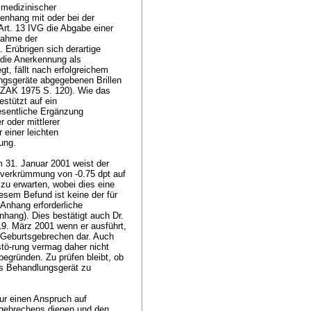
medizinischer
nhang mit oder bei der
Art. 13 IVG
die Abgabe einer
snahme der
. Erübrigen sich derartige
 die Anerkennung als
, fällt nach erfolgreichem
ngsgeräte abgegebenen Brillen
ch ZAK 1975 S. 120). Wie das
stützt auf ein
wesentliche Ergänzung
 oder mittlerer
 einer leichten
rung.
 31. Januar 2001 weist der
utverkrümmung von -0.75 dpt auf
 zu erwarten, wobei dies eine
esem Befund ist keine der für
Anhang erforderliche
hang). Dies bestätigt auch Dr.
19. März 2001 wenn er ausführt,
in Geburtsgebrechen dar. Auch
stö-rung vermag daher nicht
egründen. Zu prüfen bleibt, ob
als Behandlungsgerät zu
ur einen Anspruch auf
gebrechens dienen und den