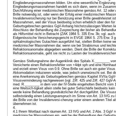
Eingliederungsmassnahmen bilden. Um eine wesentliche Ergänzung 
Eingliederungsmassnahmen handelt es sich dann, wenn im Zusamme
Durchführung einer medizinischen Massnahme gemäss
Art. 12 oder
Brille notwendig ist, oder wenn der Erfolg einer medizinischen Mas
Invalidenversicherung nur bei Benützung einer Brille gewährleistet ist
Massnahmen, weil der Visus beidseitig schon erheblich über den für
Geburtsgebrechen gemäss GgV-Anhang höchstzulässigen Werten liegt
Abschluss der Behandlung die Zusprechung der bisher als Behandlu
als Hilfsmittel nicht in Betracht (ZAK 1984 S. 335 Erw. 3b; vgl. au
Eidgenössische Versicherungsgericht in EVGE 1964 S. 275 Erw. 3 ge
ophtalmologisches Gutachten ausgeführt hat, stellen Brillen keine 
medizinischer Massnahmen dar, wenn sie bei Strabismus und leichter
Refraktionsanomalie abgegeben werden. Dient die Brille der Korrektur
Refraktionsanomalie, geht sie nicht zu Lasten der Invalidenversiche
Gemäss Stellungnahme der Augenklinik des Spitals X.________ vom
Versicherte einen Refraktionsfehler von +4dpt sph und eine Hornha
und erzielt einen Visus von 0.9. Ohne Brille sei auch ein guter Visus
Akkomodation induzieren würde, was jedoch unerwünscht sei. Bei di
eine Anerkennung als Geburtsgebrechen gemäss Kapitel XVIIa GgV-
Visusverminderung nachgewiesen (vgl. Ziff. 425 und Ziff. 427 GgV-An
med. R.________ in dem von der IV-Stelle eingeholten Bericht vom 
eine Weitsich-tigkeit allein stelle bei guter Sehschärfe beidseits ke
werde keine Behandlung grundsätzlicher Art durchgeführt. Die Visus
selbstständig einen Leistungsanspruch im Sinne von
Art. 13 IVG
zu b
die Brille von der Invalidenversi-cherung unter einem anderen Titel 
übernehmen ist.
4.
4.1 Ihrem Wortlaut nach räumen
Art. 13 IVG
und
Art. 2 Abs. 3 GgV
n
medizinische Massnahmen ein, welche der Behandlung des Geburts