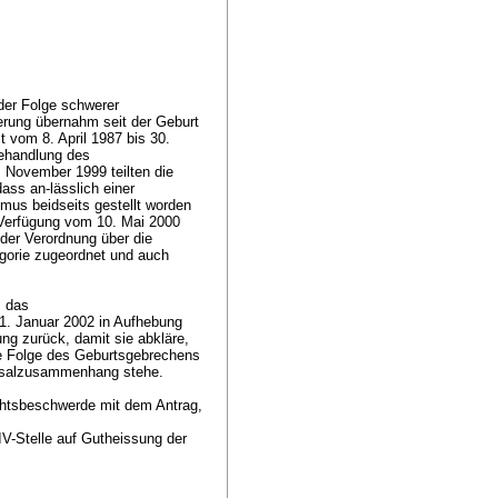
 der Folge schwerer
herung übernahm seit der Geburt
 vom 8. April 1987 bis 30.
ehandlung des
 November 1999 teilten die
ass an-lässlich einer
mus beidseits gestellt worden
t Verfügung vom 10. Mai 2000
e der Verordnung über die
tegorie zugeordnet und auch
s das
1. Januar 2002 in Aufhebung
ng zurück, damit sie abkläre,
ne Folge des Geburtsgebrechens
Kausalzusammenhang stehe.
chtsbeschwerde mit dem Antrag,
IV-Stelle auf Gutheissung der