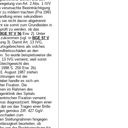
hregelung von
Art. 2 Abs. 1 IVV
verursachte Beeinträchtigung
 zu mildern trachten (Pra 1991
handlung eines sekundären
 sie nicht davon abgetrennt
ht sie somit zum Grundleiden in
prüft zu werden, ob das
BGE 97 V 56
Erw. 2). Unter
s zukommen (vgl. in
BGE 97 V
gung 3). Damit
Art. 13 IVG
,
urtsgebrechens als solches
sundheitsschäden an den
n. So wurde beispielsweise die
. 13 IVG
verneint, weil sonst
 Gleichgewicht des
 1998 S. 250 Erw. 2b).
1. August 1987 stehen
störungen mit der
abei handle es sich um
her Fixation. Die
ahmen im Rahmen des
genklinik des Spitals
ntrischen Fixation verneint.
mus diagnostiziert. Wegen einer
pt sei das Tragen einer Brille
ngen gemäss Ziff. 427 GgV-
itsschaden zum
chen Stellungnahmen hingegen
lässigkeit beurteilen, ob
er von der Rechtsprechung für