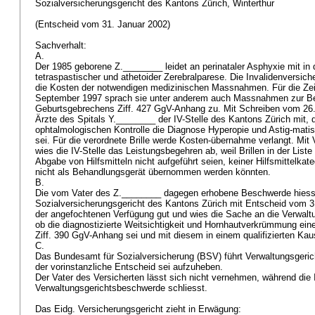
Sozialversicherungsgericht des Kantons Zürich, Winterthur
(Entscheid vom 31. Januar 2002)
Sachverhalt:
A.
Der 1985 geborene Z.________ leidet an perinataler Asphyxie mit in
tetraspastischer und athetoider Zerebralparese. Die Invalidenversic
die Kosten der notwendigen medizinischen Massnahmen. Für die Zeit
September 1997 sprach sie unter anderem auch Massnahmen zur B
Geburtsgebrechens Ziff. 427 GgV-Anhang zu. Mit Schreiben vom 26.
Ärzte des Spitals Y.________ der IV-Stelle des Kantons Zürich mit, d
ophtalmologischen Kontrolle die Diagnose Hyperopie und Astig-matis
sei. Für die verordnete Brille werde Kosten-übernahme verlangt. Mi
wies die IV-Stelle das Leistungsbegehren ab, weil Brillen in der List
Abgabe von Hilfsmitteln nicht aufgeführt seien, keiner Hilfsmittelka
nicht als Behandlungsgerät übernommen werden könnten.
B.
Die vom Vater des Z.________ dagegen erhobene Beschwerde hies
Sozialversicherungsgericht des Kantons Zürich mit Entscheid vom 3
der angefochtenen Verfügung gut und wies die Sache an die Verwaltu
ob die diagnostizierte Weitsichtigkeit und Hornhautverkrümmung ei
Ziff. 390 GgV-Anhang sei und mit diesem in einem qualifizierten 
C.
Das Bundesamt für Sozialversicherung (BSV) führt Verwaltungsgeri
der vorinstanzliche Entscheid sei aufzuheben.
Der Vater des Versicherten lässt sich nicht vernehmen, während die 
Verwaltungsgerichtsbeschwerde schliesst.
Das Eidg. Versicherungsgericht zieht in Erwägung: