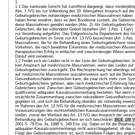
1.
1.1 Das kantonale Gericht hat zutreffend dargelegt, dass minderjäh
Abs. 1 IVG
bis zur Vollendung des 20. Altersjahres Anspruch auf di
Geburtsgebrechen notwendigen medizinischen Massnahmen haben. Di
haben ferner erwähnt, dass es dem Bundesrat zusteht, die Gebreche
diese Massnahmen gewährt werden (Abs. 2). Als Geburtsgebrechen
Gebrechen, die bei vollendeter Geburt bestehen (
Art. 1 Abs. 1 GgV
)
zur Verordnung aufgeführt. Das Eidgenössische Departement des Inn
Geburtsgebrechen im Sinne von
Art. 13 IVG
bezeichnen (
Art. 1 Abs
Massnahmen, die für die Behandlung eines Geburtsgebrechens notwe
Vorkehren, die nach bewährter Erkenntnis der medizinischen Wissen
therapeutischen Erfolg in einfacher und zweckmässiger Weise anstr
Darauf wird verwiesen.
1.2 Findet sich ein Leiden nicht in der Liste der Geburtsgebrechen, 
kein Anspruch auf medizinische Massnahmen, wenn das Leiden auf ei
Geburtsgebrechen zurückgeht. Die Rechtsprechung hat allerdings er
auf medizinische Massnahmen ausnahmsweise auch auf die Behand
Gesundheitsschäden erstrecken kann, die zwar nicht mehr zum Sy
Geburtsgebrechens gehören, aber nach medizinischer Erfahrung häuf
Gebrechens sind. Zwischen dem Geburtsgebrechen und dem sekun
qualifizierter adäquater Kausalzusammenhang bestehen. Nur wenn im E
ursächliche Zusammenhang zwischen sekundärem Gesundheitsscha
gegeben ist, und sich die Behandlung überdies als notwendig erweist
im Rahmen des
Art. 13 IVG
für die medizinischen Massnahmen aufz
Voraussetzungen des rechtserheblichen Kausalzusammenhangs sind
stellen, zumal der Wortlaut des
Art. 13 IVG
den Anspruch der versich
Behandlung des Geburtsgebrechens an sich beschränkt (
BGE 100 V
2001 S. 79 Erw. 3a, 1998 S. 249 Erw. 2a). Dabei ist für die Bejahung 
adäquaten Kausalzusammenhangs nicht ausschlaggebend, ob das se
Folge des Geburtsgebrechens ist; auch mittelbare Folgen des ange