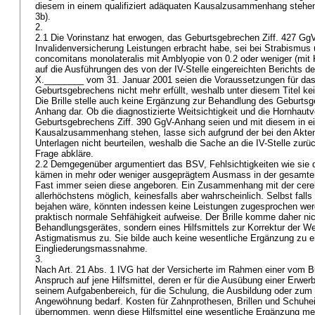
diesem in einem qualifiziert adäquaten Kausalzusammenhang stehen
3b).
2.
2.1 Die Vorinstanz hat erwogen, das Geburtsgebrechen Ziff. 427 Gg
Invalidenversicherung Leistungen erbracht habe, sei bei Strabismus
concomitans monolateralis mit Amblyopie von 0.2 oder weniger (mit 
auf die Ausführungen des von der IV-Stelle eingereichten Berichts de
X.________ vom 31. Januar 2001 seien die Voraussetzungen für das
Geburtsgebrechens nicht mehr erfüllt, weshalb unter diesem Titel kei
Die Brille stelle auch keine Ergänzung zur Behandlung des Geburtsg
Anhang dar. Ob die diagnostizierte Weitsichtigkeit und die Hornhau
Geburtsgebrechens Ziff. 390 GgV-Anhang seien und mit diesem in ein
Kausalzusammenhang stehen, lasse sich aufgrund der bei den Akten
Unterlagen nicht beurteilen, weshalb die Sache an die IV-Stelle zurü
Frage abkläre.
2.2 Demgegenüber argumentiert das BSV, Fehlsichtigkeiten wie sie d
kämen in mehr oder weniger ausgeprägtem Ausmass in der gesamten
Fast immer seien diese angeboren. Ein Zusammenhang mit der cere
allerhöchstens möglich, keinesfalls aber wahrscheinlich. Selbst fa
bejahen wäre, könnten indessen keine Leistungen zugesprochen werd
praktisch normale Sehfähigkeit aufweise. Der Brille komme daher nic
Behandlungsgerätes, sondern eines Hilfsmittels zur Korrektur der We
Astigmatismus zu. Sie bilde auch keine wesentliche Ergänzung zu e
Eingliederungsmassnahme.
3.
Nach
Art. 21 Abs. 1 IVG
hat der Versicherte im Rahmen einer vom Bu
Anspruch auf jene Hilfsmittel, deren er für die Ausübung einer Erwerbs
seinem Aufgabenbereich, für die Schulung, die Ausbildung oder zum 
Angewöhnung bedarf. Kosten für Zahnprothesen, Brillen und Schuhe
übernommen, wenn diese Hilfsmittel eine wesentliche Ergänzung me