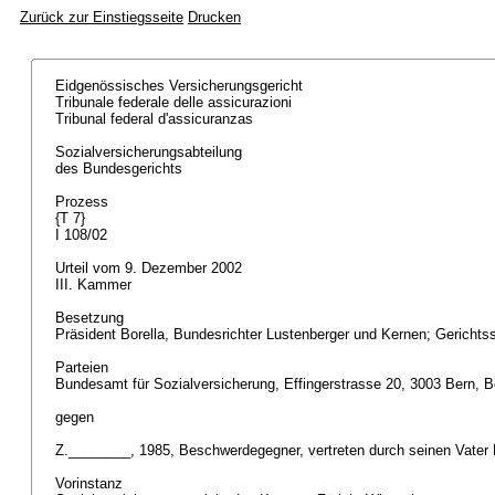
Zurück zur Einstiegsseite
Drucken
Eidgenössisches Versicherungsgericht
Tribunale federale delle assicurazioni
Tribunal federal d'assicuranzas
Sozialversicherungsabteilung
des Bundesgerichts
Prozess
{T 7}
I 108/02
Urteil vom 9. Dezember 2002
III. Kammer
Besetzung
Präsident Borella, Bundesrichter Lustenberger und Kernen; Gerichts
Parteien
Bundesamt für Sozialversicherung, Effingerstrasse 20, 3003 Bern, 
gegen
Z.________, 1985, Beschwerdegegner, vertreten durch seinen Vate
Vorinstanz