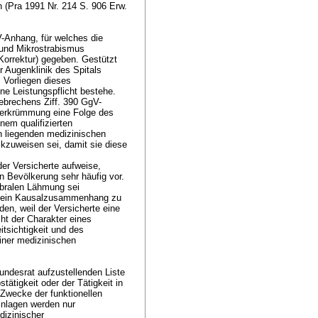
 (Pra 1991 Nr. 214 S. 906 Erw.
V-Anhang, für welches die
 und Mikrostrabismus
Korrektur) gegeben. Gestützt
r Augenklinik des Spitals
 Vorliegen dieses
ne Leistungspflicht bestehe.
ebrechens Ziff. 390 GgV-
tverkrümmung eine Folge des
em qualifizierten
 liegenden medizinischen
ckzuweisen sei, damit sie diese
er Versicherte aufweise,
 Bevölkerung sehr häufig vor.
bralen Lähmung sei
lls ein Kausalzusammenhang zu
en, weil der Versicherte eine
ht der Charakter eines
itsichtigkeit und des
iner medizinischen
ndesrat aufzustellenden Liste
tätigkeit oder der Tätigkeit in
Zwecke der funktionellen
inlagen werden nur
dizinischer