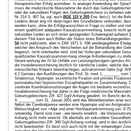
therapeutischen Erfolg anstreben. In analoger Anwendung der Sprac
muss die medizinische Massnahme die durch das Geburtsgebrechen 
oder die sekundären Folgen des Geburtsgebrechens zu beheben oder
Nr. 214 S. 907 5a; vgl. auch
BGE 115 V 205
Erw. 4e/cc). Ist die Be
Leidens derart eng mit derje-nigen des Grundleidens verbunden, dass
werden kann, ohne die Erfolgsaussichten in Frage zu stellen und ste
einem qualifiziert adäquaten Kausalzusammenhang, braucht nicht ge
sekundäre Leiden an sich einen genügenden Schweregrad aufweist (
diesem Titel kann auch Brillen der Status eines Behandlungsgeräte
54
nicht publizierte, aber in ZAK 1971 S. 596 wiedergegebene Erwä
welcher den Anspruch des Versicherten auf die Behandlung des Geb
begrenzt, nicht unterlaufen wird, sind bei Vorlie-gen sekundärer Ge
qualifizierten Kausalzusammen-hang strenge Anforderungen zu stelle
Verant-wortung der IV für Unfälle von Leistungsbezügern gemäss
Art
die Invalidenversicherung letztlich für sämtliche Leiden, welche das
menschlichen Körpers beeinträchtigen, aufzukommen hätte (vgl. AHI
4.2 Gemäss den Ausführungen des Prof. Dr. med. L.________ vom 3
Strabismus, Hyperopie, exzentrische Fixation und primäre Fixations
postnatalischen hyposischen Encephalopathie im Zusammenhang. D
zerebrale Koordinationsstörungen der Augen mit beidseits exzentrisc
Invalidenversicherung hat daher in der Folge medizinische Massn
Geburtsgebrechens Ziff. 427 GgV-Anhang gewährt. Im Bericht der Au
X.________ vom 31. Januar 2001 wird das Weiterbestehen einer exze
Nebst der Cerebralparese werden eine Hyperopie und ein Astigmatis
Weitsichtigkeit von +4dpt und einer Hornhautverkrümmung von -0.75 d
notwendig. Damit sind zwar - wie bereits erwähnt - die Voraussetzu
Anhang nicht mehr erreicht. Ob allenfalls ein sekundärer Gesundhe
Geburtsgebrechen Ziff. 390 GgV-Anhang vorliegt, wird in den ärztli
nicht beantwortet. Es lässt sich auch nicht mit der notwendigen Zuver
zwischen der Visusbeeinträchtigung und diesem Geburtsgebrechen d