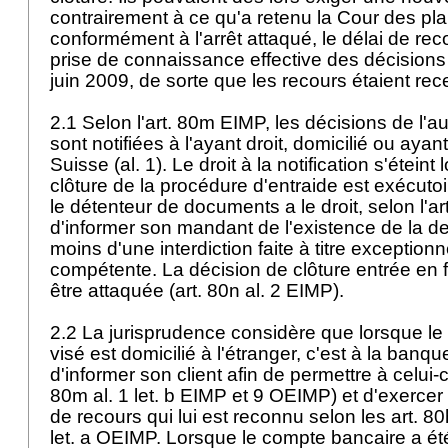
contrairement à ce qu'a retenu la Cour des pl
conformément à l'arrêt attaqué, le délai de reco
prise de connaissance effective des décisions d
juin 2009, de sorte que les recours étaient re
2.1 Selon l'
art. 80m EIMP
, les décisions de l'a
sont notifiées à l'ayant droit, domicilié ou ayan
Suisse (al. 1). Le droit à la notification s'étein
clôture de la procédure d'entraide est exécutoire
le détenteur de documents a le droit, selon l'
ar
d'informer son mandant de l'existence de la d
moins d'une interdiction faite à titre exceptionne
compétente. La décision de clôture entrée en 
être attaquée (
art. 80n al. 2 EIMP
).
2.2 La jurisprudence considère que lorsque le 
visé est domicilié à l'étranger, c'est à la banque
d'informer son client afin de permettre à celui-ci
80m al. 1 let. b EIMP
et 9 OEIMP) et d'exercer e
de recours qui lui est reconnu selon les
art. 8
let. a OEIMP. Lorsque le compte bancaire a été