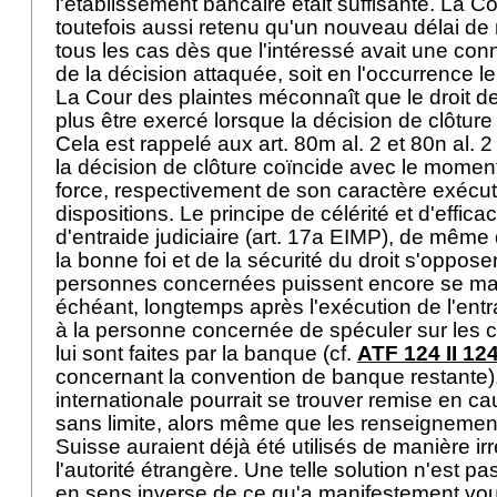
l'établissement bancaire était suffisante. La C
toutefois aussi retenu qu'un nouveau délai de 
tous les cas dès que l'intéressé avait une con
de la décision attaquée, soit en l'occurrence l
La Cour des plaintes méconnaît que le droit d
plus être exercé lorsque la décision de clôture
Cela est rappelé aux art. 80m al. 2 et 80n al. 
la décision de clôture coïncide avec le momen
force, respectivement de son caractère exécu
dispositions. Le principe de célérité et d'effica
d'entraide judiciaire (
art. 17a EIMP
), de même 
la bonne foi et de la sécurité du droit s'oppose
personnes concernées puissent encore se mani
échéant, longtemps après l'exécution de l'entr
à la personne concernée de spéculer sur les 
lui sont faites par la banque (cf.
ATF 124 II 12
concernant la convention de banque restante).
internationale pourrait se trouver remise en c
sans limite, alors même que les renseignement
Suisse auraient déjà été utilisés de manière ir
l'autorité étrangère. Une telle solution n'est pa
en sens inverse de ce qu'a manifestement voul