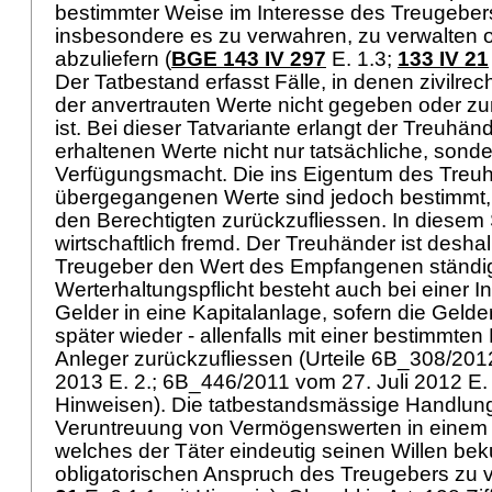
bestimmter Weise im Interesse des Treugebe
insbesondere es zu verwahren, zu verwalten 
abzuliefern (
BGE 143 IV 297
E. 1.3;
133 IV 21
Der Tatbestand erfasst Fälle, in denen zivilrec
der anvertrauten Werte nicht gegeben oder zu
ist. Bei dieser Tatvariante erlangt der Treuhän
erhaltenen Werte nicht nur tatsächliche, sonde
Verfügungsmacht. Die ins Eigentum des Treu
übergegangenen Werte sind jedoch bestimmt, 
den Berechtigten zurückzufliessen. In diesem 
wirtschaftlich fremd. Der Treuhänder ist deshal
Treugeber den Wert des Empfangenen ständig 
Werterhaltungspflicht besteht auch bei einer In
Gelder in eine Kapitalanlage, sofern die Gelde
später wieder - allenfalls mit einer bestimmten
Anleger zurückzufliessen (Urteile 6B_308/201
2013 E. 2.; 6B_446/2011 vom 27. Juli 2012 E. 5
Hinweisen). Die tatbestandsmässige Handlung
Veruntreuung von Vermögenswerten in einem 
welches der Täter eindeutig seinen Willen be
obligatorischen Anspruch des Treugebers zu ve