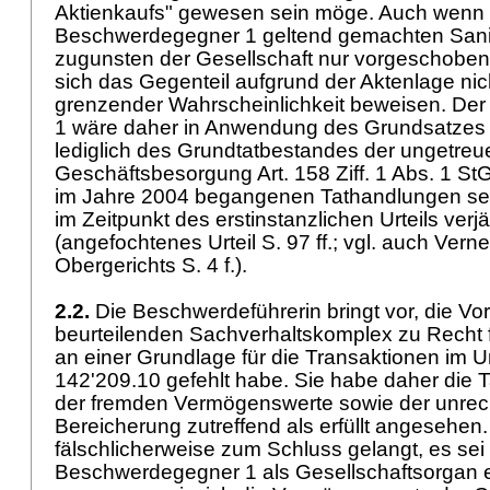
Aktienkaufs" gewesen sein möge. Auch wenn
Beschwerdegegner 1 geltend gemachten Sa
zugunsten der Gesellschaft nur vorgeschoben 
sich das Gegenteil aufgrund der Aktenlage nich
grenzender Wahrscheinlichkeit beweisen. De
1 wäre daher in Anwendung des Grundsatzes "
lediglich des Grundtatbestandes der ungetreu
Geschäftsbesorgung
Art. 158 Ziff. 1 Abs. 1 St
im Jahre 2004 begangenen Tathandlungen seie
im Zeitpunkt des erstinstanzlichen Urteils ver
(angefochtenes Urteil S. 97 ff.; vgl. auch Ve
Obergerichts S. 4 f.).
2.2.
Die Beschwerdeführerin bringt vor, die Vo
beurteilenden Sachverhaltskomplex zu Recht fe
an einer Grundlage für die Transaktionen im 
142'209.10 gefehlt habe. Sie habe daher die
der fremden Vermögenswerte sowie der unre
Bereicherung zutreffend als erfüllt angesehen.
fälschlicherweise zum Schluss gelangt, es sei 
Beschwerdegegner 1 als Gesellschaftsorgan 