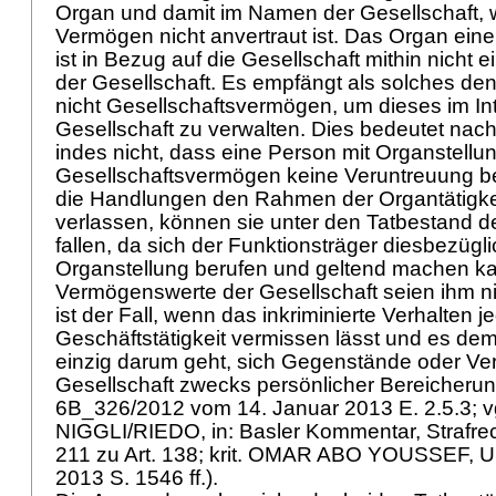
Organ und damit im Namen der Gesellschaft, w
Vermögen nicht anvertraut ist. Das Organ eine
ist in Bezug auf die Gesellschaft mithin nicht ei
der Gesellschaft. Es empfängt als solches de
nicht Gesellschaftsvermögen, um dieses im In
Gesellschaft zu verwalten. Dies bedeutet na
indes nicht, dass eine Person mit Organstellu
Gesellschaftsvermögen keine Veruntreuung b
die Handlungen den Rahmen der Organtätigkeit
verlassen, können sie unter den Tatbestand d
fallen, da sich der Funktionsträger diesbezügli
Organstellung berufen und geltend machen ka
Vermögenswerte der Gesellschaft seien ihm nic
ist der Fall, wenn das inkriminierte Verhalten 
Geschäftstätigkeit vermissen lässt und es de
einzig darum geht, sich Gegenstände oder V
Gesellschaft zwecks persönlicher Bereicherun
6B_326/2012 vom 14. Januar 2013 E. 2.5.3; vg
NIGGLI/RIEDO, in: Basler Kommentar, Strafrecht
211 zu Art. 138; krit. OMAR ABO YOUSSEF, U
2013 S. 1546 ff.).