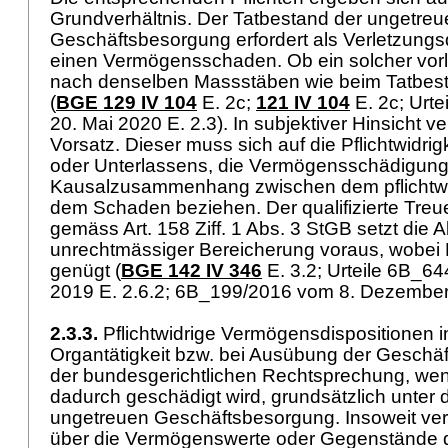
Grundverhältnis. Der Tatbestand der ungetreu
Geschäftsbesorgung erfordert als Verletzungsde
einen Vermögensschaden. Ob ein solcher vorlie
nach denselben Massstäben wie beim Tatbes
(
BGE 129 IV 104
E. 2c;
121 IV 104
E. 2c; Urt
20. Mai 2020 E. 2.3). In subjektiver Hinsicht v
Vorsatz. Dieser muss sich auf die Pflichtwidri
oder Unterlassens, die Vermögensschädigun
Kausalzusammenhang zwischen dem pflichtwi
dem Schaden beziehen. Der qualifizierte Tre
gemäss
Art. 158 Ziff. 1 Abs. 3 StGB
setzt die A
unrechtmässiger Bereicherung voraus, wobei 
genügt (
BGE 142 IV 346
E. 3.2; Urteile 6B_6
2019 E. 2.6.2; 6B_199/2016 vom 8. Dezember
2.3.3.
Pflichtwidrige Vermögensdispositionen
Organtätigkeit bzw. bei Ausübung der Geschäfts
der bundesgerichtlichen Rechtsprechung, wen
dadurch geschädigt wird, grundsätzlich unter 
ungetreuen Geschäftsbesorgung. Insoweit verf
über die Vermögenswerte oder Gegenstände de