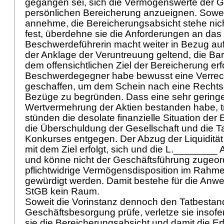
gegangen sei, sich die Vermögenswerte der Ge
persönlichen Bereicherung anzueignen. Sowei
annehme, die Bereicherungsabsicht stehe nich
fest, überdehne sie die Anforderungen an da
Beschwerdeführerin macht weiter in Bezug au
der Anklage der Veruntreuung geltend, die Ba
dem offensichtlichen Ziel der Bereicherung erf
Beschwerdegegner habe bewusst eine Verrec
geschaffen, um dem Schein nach eine Rechtsg
Bezüge zu begründen. Dass eine sehr geringe
Wertvermehrung der Aktien bestanden habe, tr
stünden die desolate finanzielle Situation de
die Überschuldung der Gesellschaft und die 
Konkurses entgegen. Der Abzug der Liquidität 
mit dem Ziel erfolgt, sich und die L.________ 
und könne nicht der Geschäftsführung zugeor
pflichtwidrige Vermögensdisposition im Rahme
gewürdigt werden. Damit bestehe für die An
StGB
kein Raum.
Soweit die Vorinstanz dennoch den Tatbestan
Geschäftsbesorgung prüfe, verletze sie insofe
sie die Bereicherungsabsicht und damit die Er