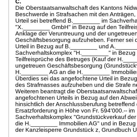
C.
Die Oberstaatsanwaltschaft des Kantons Nidw
Beschwerde in Strafsachen mit den Anträgen,
Urteil sei betreffend B.________ im Sachverh
"X.________ GmbH" in Bezug auf den Teilfrei
Anklage der Veruntreuung und der ungetreue
Geschäftsbesorgung aufzuheben. Ferner sei 
Urteil in Bezug auf B.________ und A.______
Sachverhaltskomplex "H.________" in Bezug 
Teilfreisprüche des Betruges (Kauf der H.___
ungetreuen Geschäftsbesorgung (Grundstück
H.________ AG an die H.________ Immobilie
Überdies sei das angefochtene Urteil in Bezug
des Strafmasses aufzuheben und die Strafe n
Weiteren beantragt die Oberstaatsanwaltscha
angefochtenen Urteils in Bezug auf den Abwe
hinsichtlich der Anschlussberufung betreffend
Ersatzforderung in Höhe von Fr. 594'000.-- im
Sachverhaltskomplex "Grundstückverkauf de
die H.________ Immobilien AG" und in Bezug
der Kanzleisperre Grundstück z, Grundbuch 