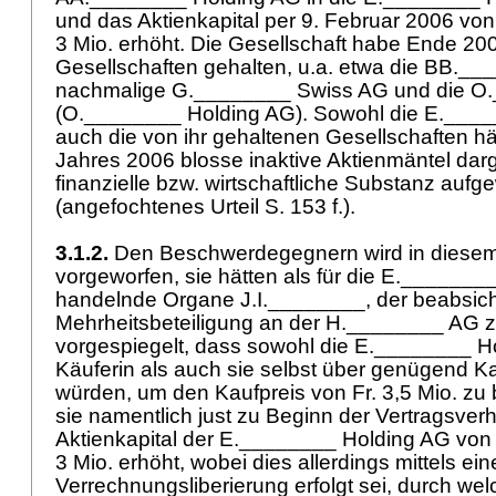
und das Aktienkapital per 9. Februar 2006 von F
3 Mio. erhöht. Die Gesellschaft habe Ende 2
Gesellschaften gehalten, u.a. etwa die BB.__
nachmalige G.________ Swiss AG und die O
(O.________ Holding AG). Sowohl die E.____
auch die von ihr gehaltenen Gesellschaften h
Jahres 2006 blosse inaktive Aktienmäntel darge
finanzielle bzw. wirtschaftliche Substanz aufg
(angefochtenes Urteil S. 153 f.).
3.1.2.
Den Beschwerdegegnern wird in diesem
vorgeworfen, sie hätten als für die E._______
handelnde Organe J.I.________, der beabsicht
Mehrheitsbeteiligung an der H.________ AG zu
vorgespiegelt, dass sowohl die E.________ H
Käuferin als auch sie selbst über genügend Ka
würden, um den Kaufpreis von Fr. 3,5 Mio. zu
sie namentlich just zu Beginn der Vertragsve
Aktienkapital der E.________ Holding AG von F
3 Mio. erhöht, wobei dies allerdings mittels ein
Verrechnungsliberierung erfolgt sei, durch wel