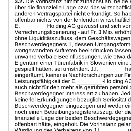
3.2.
Die Vorinstanz nimmt zunächst an, beide P
über die finanzielle Lage bzw. das wirtschaftli
anderen Vertragspartei nicht erkundigt. So ha
offenbar nichts von der fehlenden wirtschaftli
E.________ Holding AG gewusst und sich vom 
Verrechnungsliberierung - auf Fr. 3 Mio. erhöh
ohne Liquiditätszufluss, dem Geschäftswage
Beschwerdegegners 1, dessen Umgangsform
wortgewandten Auftreten beeindrucken lassen.
unwahre verbale Beeinflussungen, wie etwa d
Eigentum einer Türenfabrik in Slowenien eine 
gespielt hätten, sei umstritten. J.I.________ 
eingeräumt, keinerlei Nachforschungen zur Fi
Leistungsfähigkeit der E.________-Holding AG
auch nicht für den mehr als getrübten persön
Beschwerdegegner interessiert zu haben. Jede
keinerlei Erkundigungen bezüglich Seriosität d
Beschwerdegegner eingezogen und weder eine
noch einen Betreibungsregisterauszug, der di
finanzielle Lage der beiden Beschwerdegegne
offenbart hätte, eingeholt. Die Vorinstanz ge
Würdigung des Verhaltens von J.I.________ 