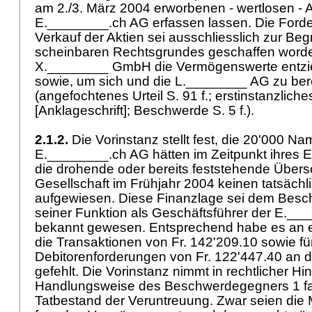
am 2./3. März 2004 erworbenen - wertlosen - A
E.________.ch AG erfassen lassen. Die Ford
Verkauf der Aktien sei ausschliesslich zur Be
scheinbaren Rechtsgrundes geschaffen word
X.________ GmbH die Vermögenswerte entzi
sowie, um sich und die L.________ AG zu ber
(angefochtenes Urteil S. 91 f.; erstinstanzliches 
[Anklageschrift]; Beschwerde S. 5 f.).
2.1.2.
Die Vorinstanz stellt fest, die 20'000 N
E.________.ch AG hätten im Zeitpunkt ihres Er
die drohende oder bereits feststehende Über
Gesellschaft im Frühjahr 2004 keinen tatsächl
aufgewiesen. Diese Finanzlage sei dem Besch
seiner Funktion als Geschäftsführer der E._
bekannt gewesen. Entsprechend habe es an e
die Transaktionen von Fr. 142'209.10 sowie fü
Debitorenforderungen von Fr. 122'447.40 an 
gefehlt. Die Vorinstanz nimmt in rechtlicher Hin
Handlungsweise des Beschwerdegegners 1 fall
Tatbestand der Veruntreuung. Zwar seien die