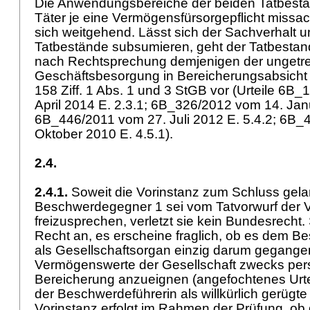
Die Anwendungsbereiche der beiden Tatbestä
Täter je eine Vermögensfürsorgepflicht missa
sich weitgehend. Lässt sich der Sachverhalt u
Tatbestände subsumieren, geht der Tatbestan
nach Rechtsprechung demjenigen der ungetr
Geschäftsbesorgung in Bereicherungsabsicht
158 Ziff. 1 Abs. 1 und 3 StGB
vor (Urteile 6B_
April 2014 E. 2.3.1; 6B_326/2012 vom 14. Jan
6B_446/2011 vom 27. Juli 2012 E. 5.4.2; 6B_
Oktober 2010 E. 4.5.1).
2.4.
2.4.1.
Soweit die Vorinstanz zum Schluss gela
Beschwerdegegner 1 sei vom Tatvorwurf der 
freizusprechen, verletzt sie kein Bundesrecht.
Recht an, es erscheine fraglich, ob es dem 
als Gesellschaftsorgan einzig darum gegangen
Vermögenswerte der Gesellschaft zwecks pers
Bereicherung anzueignen (angefochtenes Urtei
der Beschwerdeführerin als willkürlich gerügt
Vorinstanz erfolgt im Rahmen der Prüfung, ob