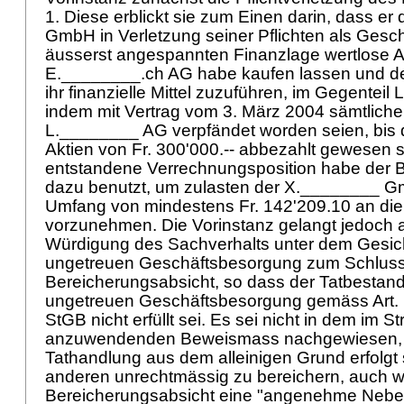
1. Diese erblickt sie zum Einen darin, dass e
GmbH in Verletzung seiner Pflichten als Geschä
äusserst angespannten Finanzlage wertlose A
E.________.ch AG habe kaufen lassen und der 
ihr finanzielle Mittel zuzuführen, im Gegenteil 
indem mit Vertrag vom 3. März 2004 sämtliche
L.________ AG verpfändet worden seien, bis d
Aktien von Fr. 300'000.-- abbezahlt gewesen s
entstandene Verrechnungsposition habe der
dazu benutzt, um zulasten der X.________ 
Umfang von mindestens Fr. 142'209.10 an di
vorzunehmen. Die Vorinstanz gelangt jedoch 
Würdigung des Sachverhalts unter dem Gesic
ungetreuen Geschäftsbesorgung zum Schluss,
Bereicherungsabsicht, so dass der Tatbestand 
ungetreuen Geschäftsbesorgung gemäss
Art.
StGB
nicht erfüllt sei. Es sei nicht in dem im St
anzuwendenden Beweismass nachgewiesen, 
Tathandlung aus dem alleinigen Grund erfolgt 
anderen unrechtmässig zu bereichern, auch 
Bereicherungsabsicht eine "angenehme Nebe