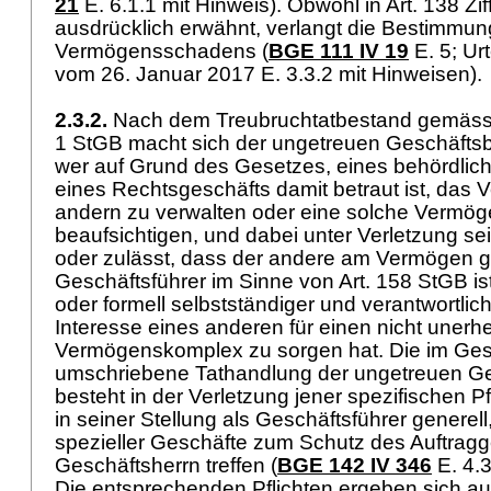
21
E. 6.1.1 mit Hinweis). Obwohl in
Art. 138 Zi
ausdrücklich erwähnt, verlangt die Bestimmung
Vermögensschadens (
BGE 111 IV 19
E. 5; Ur
vom 26. Januar 2017 E. 3.3.2 mit Hinweisen)
2.3.2.
Nach dem Treubruchtatbestand gemäs
1 StGB
macht sich der ungetreuen Geschäftsb
wer auf Grund des Gesetzes, eines behördlic
eines Rechtsgeschäfts damit betraut ist, das
andern zu verwalten oder eine solche Vermö
beaufsichtigen, und dabei unter Verletzung sei
oder zulässt, dass der andere am Vermögen g
Geschäftsführer im Sinne von
Art. 158 StGB
is
oder formell selbstständiger und verantwortlich
Interesse eines anderen für einen nicht unerh
Vermögenskomplex zu sorgen hat. Die im Gese
umschriebene Tathandlung der ungetreuen G
besteht in der Verletzung jener spezifischen Pf
in seiner Stellung als Geschäftsführer generel
spezieller Geschäfte zum Schutz des Auftrag
Geschäftsherrn treffen (
BGE 142 IV 346
E. 4.
Die entsprechenden Pflichten ergeben sich au