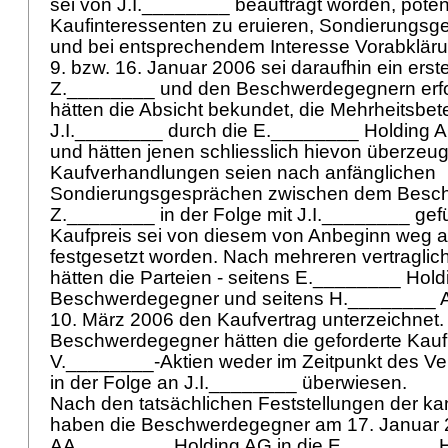
sei von J.I.________ beauftragt worden, potent
Kaufinteressenten zu eruieren, Sondierungsg
und bei entsprechendem Interesse Vorabkläru
9. bzw. 16. Januar 2006 sei daraufhin ein ers
Z.________ und den Beschwerdegegnern erfol
hätten die Absicht bekundet, die Mehrheitsbet
J.I.________ durch die E.________ Holding
und hätten jenen schliesslich hievon überzeu
Kaufverhandlungen seien nach anfänglichen
Sondierungsgesprächen zwischen dem Besc
Z.________ in der Folge mit J.I.________ gef
Kaufpreis sei von diesem von Anbeginn weg au
festgesetzt worden. Nach mehreren vertragl
hätten die Parteien - seitens E.________ Hold
Beschwerdegegner und seitens H.________ A
10. März 2006 den Kaufvertrag unterzeichnet.
Beschwerdegegner hätten die geforderte Kauf
V.________-Aktien weder im Zeitpunkt des Ve
in der Folge an J.I.________ überwiesen.
Nach den tatsächlichen Feststellungen der ka
haben die Beschwerdegegner am 17. Januar 
AA.________ Holding AG in die E.________ H