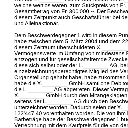
welche wertlos waren, zum Stückpreis von Fr. 
Gesamtbetrag von Fr. 300'000.--. Der Beschw
diesem Zeitpunkt auch Geschäftsführer bei d
und Alleinaktionär.
Dem Beschwerdegegner 1 wird in diesem Punk
habe zwischen dem 5. März 2004 und dem 22. 
diesem Zeitraum überschuldeten X._______
Vermögenswerte im Umfang von mindestens Fr
entzogen und für gesellschaftsfremde Zwecke
diese sich selbst oder der L.________ AG, bei
einzelzeichnungsberechtigtes Mitglied des Ve
Organstellung gehabt habe, habe zukommen l
habe die X.________ GmbH sämtliche Debito
die L.________ AG abgetreten. Dieser Vertrag 
X.________ GmbH durch den Mitangeklagten
seitens der L.________ AG durch den Besch
unterzeichnet worden. Dadurch seien der X.
122'447.40 vorenthalten worden. Die von ih
Barbeträge habe der Beschwerdegegner 1 buc
Verrechnung mit dem Kaufpreis für die von 