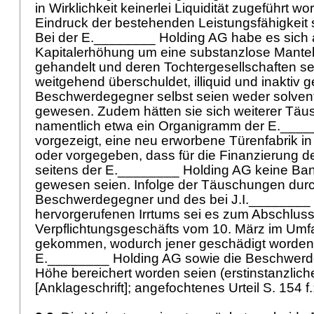
in Wirklichkeit keinerlei Liquidität zugeführt wo
Eindruck der bestehenden Leistungsfähigkeit 
Bei der E.________ Holding AG habe es sich
Kapitalerhöhung um eine substanzlose Mantel
gehandelt und deren Tochtergesellschaften seie
weitgehend überschuldet, illiquid und inaktiv
Beschwerdegegner selbst seien weder solvent
gewesen. Zudem hätten sie sich weiterer Täu
namentlich etwa ein Organigramm der E.___
vorgezeigt, eine neu erworbene Türenfabrik i
oder vorgegeben, dass für die Finanzierung d
seitens der E.________ Holding AG keine Ban
gewesen seien. Infolge der Täuschungen durc
Beschwerdegegner und des bei J.I.________
hervorgerufenen Irrtums sei es zum Abschlus
Verpflichtungsgeschäfts vom 10. März im Umfa
gekommen, wodurch jener geschädigt worden 
E.________ Holding AG sowie die Beschwerde
Höhe bereichert worden seien (erstinstanzliches
[Anklageschrift]; angefochtenes Urteil S. 154 