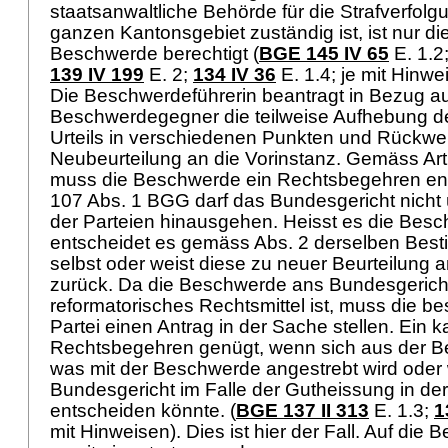
staatsanwaltliche Behörde für die Strafverfolgu
ganzen Kantonsgebiet zuständig ist, ist nur d
Beschwerde berechtigt (
BGE 145 IV 65
E. 1.2
139 IV 199
E. 2;
134 IV 36
E. 1.4; je mit Hinwe
Die Beschwerdeführerin beantragt in Bezug au
Beschwerdegegner die teilweise Aufhebung 
Urteils in verschiedenen Punkten und Rückwe
Neubeurteilung an die Vorinstanz. Gemäss
Ar
muss die Beschwerde ein Rechtsbegehren en
107 Abs. 1 BGG
darf das Bundesgericht nicht
der Parteien hinausgehen. Heisst es die Besc
entscheidet es gemäss Abs. 2 derselben Bes
selbst oder weist diese zu neuer Beurteilung a
zurück. Da die Beschwerde ans Bundesgericht
reformatorisches Rechtsmittel ist, muss die 
Partei einen Antrag in der Sache stellen. Ein 
Rechtsbegehren genügt, wenn sich aus der Be
was mit der Beschwerde angestrebt wird oder
Bundesgericht im Falle der Gutheissung in der
entscheiden könnte. (
BGE 137 II 313
E. 1.3;
1
mit Hinweisen). Dies ist hier der Fall. Auf di