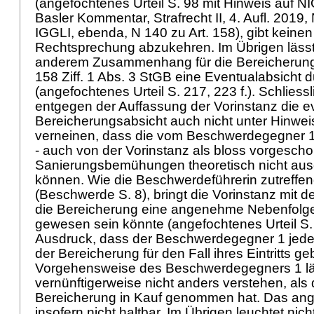
(angefochtenes Urteil S. 98 mit Hinweis auf N
Basler Kommentar, Strafrecht II, 4. Aufl. 2019,
IGGLI, ebenda, N 140 zu Art. 158), gibt keinen
Rechtsprechung abzukehren. Im Übrigen lässt 
anderem Zusammenhang für die Bereicherung
158 Ziff. 1 Abs. 3 StGB
eine Eventualabsicht 
(angefochtenes Urteil S. 217, 223 f.). Schliessl
entgegen der Auffassung der Vorinstanz die e
Bereicherungsabsicht auch nicht unter Hinwe
verneinen, dass die vom Beschwerdegegner 
- auch von der Vorinstanz als bloss vorgescho
Sanierungsbemühungen theoretisch nicht au
können. Wie die Beschwerdeführerin zutreffe
(Beschwerde S. 8), bringt die Vorinstanz mit
die Bereicherung eine angenehme Nebenfolge
gewesen sein könnte (angefochtenes Urteil S.
Ausdruck, dass der Beschwerdegegner 1 jedenf
der Bereicherung für den Fall ihres Eintritts gebi
Vorgehensweise des Beschwerdegegners 1 läss
vernünftigerweise nicht anders verstehen, als 
Bereicherung in Kauf genommen hat. Das angef
insofern nicht haltbar. Im Übrigen leuchtet nicht