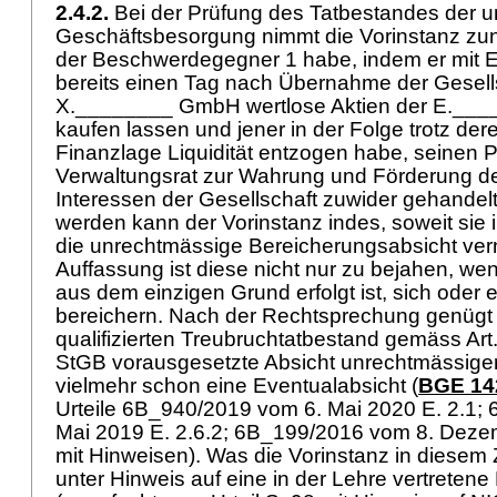
2.4.2.
Bei der Prüfung des Tatbestandes der 
Geschäftsbesorgung nimmt die Vorinstanz zun
der Beschwerdegegner 1 habe, indem er mit Ei
bereits einen Tag nach Übernahme der Gesells
X.________ GmbH wertlose Aktien der E.___
kaufen lassen und jener in der Folge trotz der
Finanzlage Liquidität entzogen habe, seinen Pf
Verwaltungsrat zur Wahrung und Förderung der
Interessen der Gesellschaft zuwider gehandelt.
werden kann der Vorinstanz indes, soweit sie i
die unrechtmässige Bereicherungsabsicht vern
Auffassung ist diese nicht nur zu bejahen, we
aus dem einzigen Grund erfolgt ist, sich oder
bereichern. Nach der Rechtsprechung genügt 
qualifizierten Treubruchtatbestand gemäss
Art
StGB
vorausgesetzte Absicht unrechtmässige
vielmehr schon eine Eventualabsicht (
BGE 142
Urteile 6B_940/2019 vom 6. Mai 2020 E. 2.1;
Mai 2019 E. 2.6.2; 6B_199/2016 vom 8. Dezem
mit Hinweisen). Was die Vorinstanz in dies
unter Hinweis auf eine in der Lehre vertreten