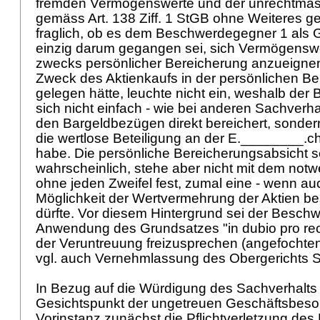
fremden Vermögenswerte und der unrechtmäs
gemäss
Art. 138 Ziff. 1 StGB
ohne Weiteres ge
fraglich, ob es dem Beschwerdegegner 1 als 
einzig darum gegangen sei, sich Vermögenswe
zwecks persönlicher Bereicherung anzueigne
Zweck des Aktienkaufs in der persönlichen B
gelegen hätte, leuchte nicht ein, weshalb de
sich nicht einfach - wie bei anderen Sachverh
den Bargeldbezügen direkt bereichert, sond
die wertlose Beteiligung an der E.________
habe. Die persönliche Bereicherungsabsicht s
wahrscheinlich, stehe aber nicht mit dem no
ohne jeden Zweifel fest, zumal eine - wenn au
Möglichkeit der Wertvermehrung der Aktien b
dürfte. Vor diesem Hintergrund sei der Besch
Anwendung des Grundsatzes "in dubio pro reo
der Veruntreuung freizusprechen (angefochtenes
vgl. auch Vernehmlassung des Obergerichts S.
In Bezug auf die Würdigung des Sachverhalts
Gesichtspunkt der ungetreuen Geschäftsbesor
Vorinstanz zunächst die Pflichtverletzung d