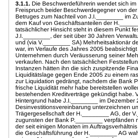
3.1.1.
Die Beschwerdeführerin wendet sich im
Freispruch beider Beschwerdegegner von der
Betruges zum Nachteil von J.I.________ im
dem Kauf von Geschäftsanteilen der H._____
tatsächlicher Hinsicht steht in diesem Punkt fe
J.I.________, der seit über 30 Jahren Verwalt
und (via V.________ SA) Mehrheitsaktionär 
war, im Verlaufe des Jahres 2005 beabsichtigt
Unternehmen durch Veräusserung seiner Mehr
verkaufen. Nach den tatsächlichen Feststellu
Instanzen hätten ihn die sich zuspitzende Fin
Liquiditätslage gegen Ende 2005 zu einem ra
zur Liquidation gedrängt, nachdem die Bank 
frische Liquidität mehr habe bereitstellen woll
bestehenden Kreditverträge gekündigt habe. 
Hintergrund habe J.I.________ im Dezember 
Desinvestitionsvereinbarung unterzeichnen un
Trägergesellschaft der H.________ AG, der 
zugunsten der Bank P.________ verpfänden 
der seit einigen Monaten im Auftragsverhältni
die Geschäftsführung der H.________ AG wa