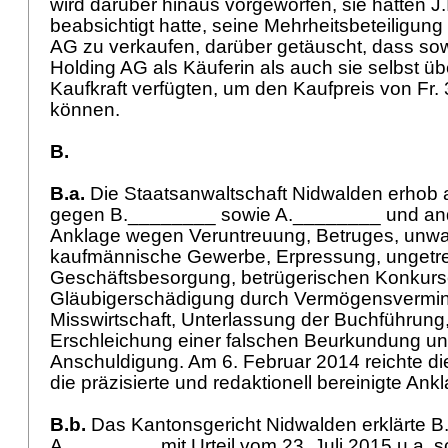
wird darüber hinaus vorgeworfen, sie hätten J
beabsichtigt hatte, seine Mehrheitsbeteiligun
AG zu verkaufen, darüber getäuscht, dass so
Holding AG als Käuferin als auch sie selbst 
Kaufkraft verfügten, um den Kaufpreis von Fr.
können.
B.
B.a.
Die Staatsanwaltschaft Nidwalden erhob
gegen B.________ sowie A.________ und an
Anklage wegen Veruntreuung, Betruges, unw
kaufmännische Gewerbe, Erpressung, ungetr
Geschäftsbesorgung, betrügerischen Konkurs
Gläubigerschädigung durch Vermögensvermi
Misswirtschaft, Unterlassung der Buchführun
Erschleichung einer falschen Beurkundung un
Anschuldigung. Am 6. Februar 2014 reichte di
die präzisierte und redaktionell bereinigte Ank
B.b.
Das Kantonsgericht Nidwalden erklärte 
A.________ mit Urteil vom 23. Juli 2015 u.a. s