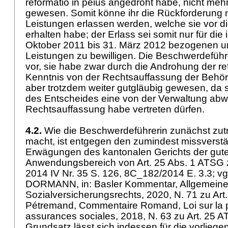
reformatio in peius angedroht habe, nicht meh
gewesen. Somit könne ihr die Rückforderung n
Leistungen erlassen werden, welche sie vor d
erhalten habe; der Erlass sei somit nur für die 
Oktober 2011 bis 31. März 2012 bezogenen 
Leistungen zu bewilligen. Die Beschwerdeführ
vor, sie habe zwar durch die Androhung der re
Kenntnis von der Rechtsauffassung der Behörd
aber trotzdem weiter gutgläubig gewesen, da s
des Entscheides eine von der Verwaltung ab
Rechtsauffassung habe vertreten dürfen.
4.2.
Wie die Beschwerdeführerin zunächst zutr
macht, ist entgegen den zumindest missverstän
Erwägungen des kantonalen Gerichts der gut
Anwendungsbereich von
Art. 25 Abs. 1 ATSG
2014 IV Nr. 35 S. 126, 8C_182/2014 E. 3.3; 
DORMANN, in: Basler Kommentar, Allgemeiner
Sozialversicherungsrechts, 2020, N. 71 zu
Art
Pétremand, Commentaire Romand, Loi sur la p
assurances sociales, 2018, N. 63 zu
Art. 25 
Grundsatz lässt sich indessen für die vorliege