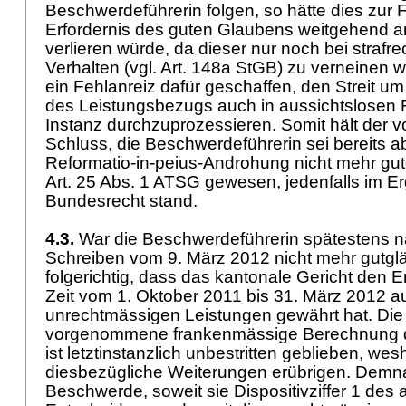
Beschwerdeführerin folgen, so hätte dies zur 
Erfordernis des guten Glaubens weitgehend 
verlieren würde, da dieser nur noch bei strafre
Verhalten (vgl.
Art. 148a StGB
) zu verneinen 
ein Fehlanreiz dafür geschaffen, den Streit u
des Leistungsbezugs auch in aussichtslosen Fä
Instanz durchzuprozessieren. Somit hält der v
Schluss, die Beschwerdeführerin sei bereits ab
Reformatio-in-peius-Androhung nicht mehr gut
Art. 25 Abs. 1 ATSG
gewesen, jedenfalls im Er
Bundesrecht stand.
4.3.
War die Beschwerdeführerin spätestens n
Schreiben vom 9. März 2012 nicht mehr gutgläu
folgerichtig, dass das kantonale Gericht den Erl
Zeit vom 1. Oktober 2011 bis 31. März 2012 a
unrechtmässigen Leistungen gewährt hat. Die
vorgenommene frankenmässige Berechnung d
ist letztinstanzlich unbestritten geblieben, wes
diesbezügliche Weiterungen erübrigen. Demna
Beschwerde, soweit sie Dispositivziffer 1 des