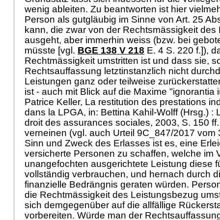
wenig ableiten. Zu beantworten ist hier vielme
Person als gutgläubig im Sinne von
Art. 25 Ab
kann, die zwar von der Rechtsmässigkeit des
ausgeht, aber immerhin weiss (bzw. bei gebot
müsste [vgl.
BGE 138 V 218
E. 4 S. 220 f.]), d
Rechtmässigkeit umstritten ist und dass sie, sol
Rechtsauffassung letztinstanzlich nicht durchd
Leistungen ganz oder teilweise zurückerstatt
ist - auch mit Blick auf die Maxime "ignorantia i
Patrice Keller, La restitution des prestations 
dans la LPGA, in: Bettina Kahil-Wolff (Hrsg.) :
droit des assurances sociales, 2003, S. 150 ff.,
verneinen (vgl. auch Urteil 9C_847/2017 vom 3
Sinn und Zweck des Erlasses ist es, eine Erlei
versicherte Personen zu schaffen, welche im V
unangefochten ausgerichtete Leistung diese f
vollständig verbrauchen, und hernach durch d
finanzielle Bedrängnis geraten würden. Perso
die Rechtmässigkeit des Leistungsbezug umstr
sich demgegenüber auf die allfällige Rückersta
vorbereiten. Würde man der Rechtsauffassung