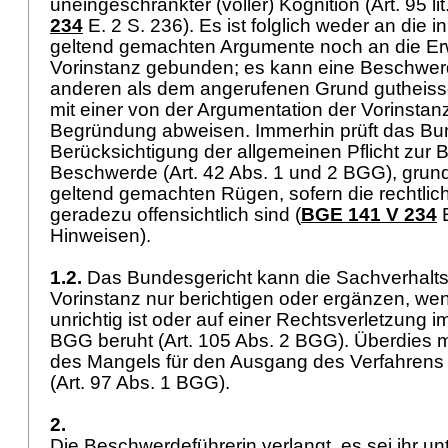
uneingeschränkter (voller) Kognition (
Art. 95 l
234
E. 2 S. 236). Es ist folglich weder an die
geltend gemachten Argumente noch an die E
Vorinstanz gebunden; es kann eine Beschwe
anderen als dem angerufenen Grund gutheiss
mit einer von der Argumentation der Vorinst
Begründung abweisen. Immerhin prüft das Bun
Berücksichtigung der allgemeinen Pflicht zur
Beschwerde (
Art. 42 Abs. 1 und 2 BGG
), grun
geltend gemachten Rügen, sofern die rechtlic
geradezu offensichtlich sind (
BGE 141 V 234
E
Hinweisen).
1.2.
Das Bundesgericht kann die Sachverhaltsf
Vorinstanz nur berichtigen oder ergänzen, wenn
unrichtig ist oder auf einer Rechtsverletzung 
BGG
beruht (
Art. 105 Abs. 2 BGG
). Überdies
des Mangels für den Ausgang des Verfahrens
(
Art. 97 Abs. 1 BGG
).
2.
Die Beschwerdeführerin verlangt, es sei ihr u