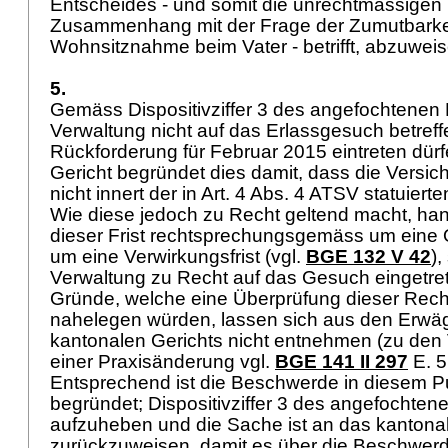
Entscheides - und somit die unrechtmässigen
Zusammenhang mit der Frage der Zumutbarkei
Wohnsitznahme beim Vater - betrifft, abzuwei
5.
Gemäss Dispositivziffer 3 des angefochtenen 
Verwaltung nicht auf das Erlassgesuch betreff
Rückforderung für Februar 2015 eintreten dür
Gericht begründet dies damit, dass die Versi
nicht innert der in
Art. 4 Abs. 4 ATSV
statuierten
Wie diese jedoch zu Recht geltend macht, hand
dieser Frist rechtsprechungsgemäss um eine 
um eine Verwirkungsfrist (vgl.
BGE 132 V 42
),
Verwaltung zu Recht auf das Gesuch eingetrete
Gründe, welche eine Überprüfung dieser Rec
nahelegen würden, lassen sich aus den Erw
kantonalen Gerichts nicht entnehmen (zu de
einer Praxisänderung vgl.
BGE 141 II 297
E. 5
Entsprechend ist die Beschwerde in diesem Pu
begründet; Dispositivziffer 3 des angefochten
aufzuheben und die Sache ist an das kantonal
zurückzuweisen, damit es über die Beschwerd