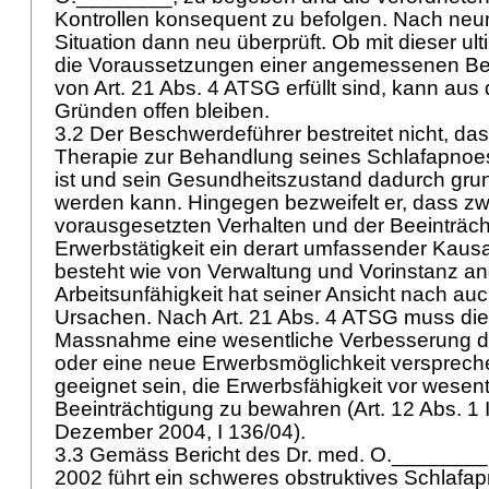
Kontrollen konsequent zu befolgen. Nach ne
Situation dann neu überprüft. Ob mit dieser ul
die Voraussetzungen einer angemessenen Be
von
Art. 21 Abs. 4 ATSG
erfüllt sind, kann au
Gründen offen bleiben.
3.2 Der Beschwerdeführer bestreitet nicht, d
Therapie zur Behandlung seines Schlafapno
ist und sein Gesundheitszustand dadurch grun
werden kann. Hingegen bezweifelt er, dass z
vorausgesetzten Verhalten und der Beeinträch
Erwerbstätigkeit ein derart umfassender Ka
besteht wie von Verwaltung und Vorinstanz 
Arbeitsunfähigkeit hat seiner Ansicht nach a
Ursachen. Nach
Art. 21 Abs. 4 ATSG
muss die
Massnahme eine wesentliche Verbesserung de
oder eine neue Erwerbsmöglichkeit versprech
geeignet sein, die Erwerbsfähigkeit vor wesent
Beeinträchtigung zu bewahren (
Art. 12 Abs. 1
Dezember 2004, I 136/04).
3.3 Gemäss Bericht des Dr. med. O._______
2002 führt ein schweres obstruktives Schlafa