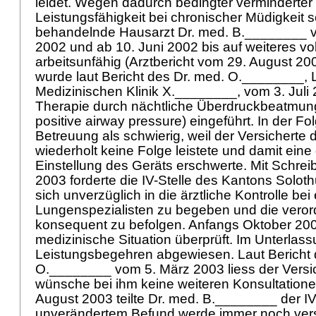
leidet. Wegen dadurch bedingter verminderter 
Leistungsfähigkeit bei chronischer Müdigkeit s
behandelnde Hausarzt Dr. med. B.________ vo
2002 und ab 10. Juni 2002 bis auf weiteres vol
arbeitsunfähig (Arztbericht vom 29. August 200
wurde laut Bericht des Dr. med. O.________, L
Medizinischen Klinik X.________, vom 3. Juli 
Therapie durch nächtliche Überdruckbeatmun
positive airway pressure) eingeführt. In der Fol
Betreuung als schwierig, weil der Versicherte 
wiederholt keine Folge leistete und damit ein
Einstellung des Geräts erschwerte. Mit Schre
2003 forderte die IV-Stelle des Kantons Solot
sich unverzüglich in die ärztliche Kontrolle be
Lungenspezialisten zu begeben und die vero
konsequent zu befolgen. Anfangs Oktober 20
medizinische Situation überprüft. Im Unterlas
Leistungsbegehren abgewiesen. Laut Bericht 
O.________ vom 5. März 2003 liess der Versic
wünsche bei ihm keine weiteren Konsultation
August 2003 teilte Dr. med. B.________ der IV-
unverändertem Befund werde immer noch ver