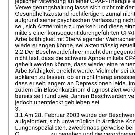
jeglicher Mitwirkung an einer CPAP-Therapie
Verweigerungshaltung lasse sich nicht mit de
Gesundheitszustand rechtfertigen, zumal nicht e
aufgrund seiner psychischen Verfassung nicht
sei, sich Arzttermine zu merken und diese ein
mittels einer konsequent durchgeführten CPA
Arbeitsfähigkeit mit überwiegender Wahrschein
wiedererlangen könne, sei aktenmässig erstell
2.2 Der Beschwerdeführer macht demgegenübe
nicht fest, dass die schwere Apnoe mittels CP
geheilt werden könne, dass wieder eine rent
Arbeitsfähigkeit erreicht werde. Vielmehr sei 
abklären zu lassen, ob er nicht therapieresist
dass er seit langem an Depressionen leide. I
zudem ein Blasenkarzinom diagnostiziert wor
bereits seit rund zwei Jahren Beschwerden ve
jedoch unentdeckt geblieben sei
3.
3.1 Am 28. Februar 2003 wurde der Beschwer
aufgefordert, sich unverzüglich in ärztliche Ko
Lungenspezialisten, zweckmässigerweise bei 
O.________, zu begeben und die verordneten