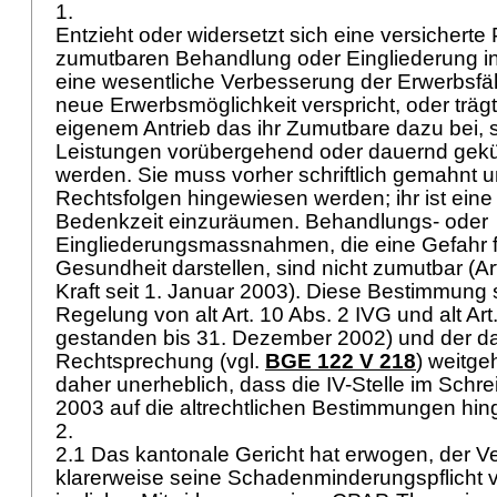
1.
Entzieht oder widersetzt sich eine versicherte
zumutbaren Behandlung oder Eingliederung in
eine wesentliche Verbesserung der Erwerbsfäh
neue Erwerbsmöglichkeit verspricht, oder trägt
eigenem Antrieb das ihr Zumutbare dazu bei, s
Leistungen vorübergehend oder dauernd gekür
werden. Sie muss vorher schriftlich gemahnt u
Rechtsfolgen hingewiesen werden; ihr ist ei
Bedenkzeit einzuräumen. Behandlungs- oder
Eingliederungsmassnahmen, die eine Gefahr 
Gesundheit darstellen, sind nicht zumutbar (
Ar
Kraft seit 1. Januar 2003). Diese Bestimmung st
Regelung von alt
Art. 10 Abs. 2 IVG
und alt
Art
gestanden bis 31. Dezember 2002) und der 
Rechtsprechung (vgl.
BGE 122 V 218
) weitge
daher unerheblich, dass die IV-Stelle im Schr
2003 auf die altrechtlichen Bestimmungen hi
2.
2.1 Das kantonale Gericht hat erwogen, der V
klarerweise seine Schadenminderungspflicht ve