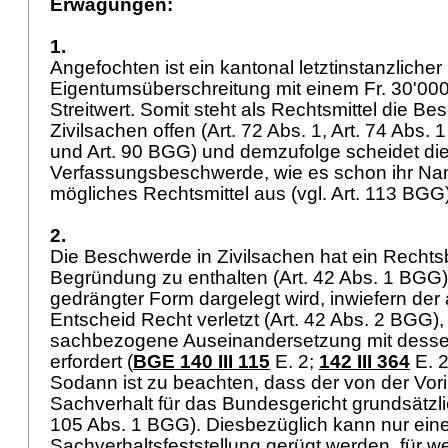
Erwägungen:
1.
Angefochten ist ein kantonal letztinstanzlicher
Eigentumsüberschreitung mit einem Fr. 30'000
Streitwert. Somit steht als Rechtsmittel die Be
Zivilsachen offen (
Art. 72 Abs. 1,
Art. 74 Abs. 1 
und
Art. 90 BGG
) und demzufolge scheidet die
Verfassungsbeschwerde, wie es schon ihr Nam
mögliches Rechtsmittel aus (vgl.
Art. 113 BGG
2.
Die Beschwerde in Zivilsachen hat ein Recht
Begründung zu enthalten (
Art. 42 Abs. 1 BGG
gedrängter Form dargelegt wird, inwiefern de
Entscheid Recht verletzt (
Art. 42 Abs. 2 BGG
)
sachbezogene Auseinandersetzung mit dess
erfordert (
BGE 140 III 115
E. 2;
142 III 364
E. 2
Sodann ist zu beachten, dass der von der Vori
Sachverhalt für das Bundesgericht grundsätzlich
105 Abs. 1 BGG
). Diesbezüglich kann nur eine
Sachverhaltsfeststellung gerügt werden, für w