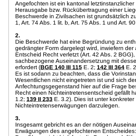
Angefochten ist ein kantonal letztinstanzlicher
Herausgabe bzw. Rückübertragung einer Liege
Beschwerde in Zivilsachen ist grundsätzlich zu
1,
Art. 74 Abs. 1 lit. b,
Art. 75 Abs. 1 und
Art. 9
2.
Die Beschwerde hat eine Begründung zu enthal
gedrängter Form dargelegt wird, inwiefern de
Entscheid Recht verletzt (
Art. 42 Abs. 2 BGG
)
sachbezogene Auseinandersetzung mit dess
erfordert (
BGE 140 III 115
E. 2;
142 III 364
E. 2
Es ist sodann zu beachten, dass die Vorinstan
Wesentlichen nicht eingetreten ist und sich de
Anfechtungsgegenstand hier auf die Frage bes
Recht einen Nichteintretensentscheid gefällt ha
1.2;
139 II 233
E. 3.2). Dies ist unter konkret
Nichteintretenserwägungen darzulegen.
3.
Insgesamt gebricht es an der nötigen Ausein
Erwägungen des angefochtenen Entscheides