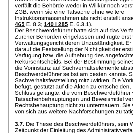
verfällt die Behörde weder in Willkür noch ver
ZGB
, wenn sie eine Tatsache ohne weitere
Instruktionsmassnahmen als nicht erstellt ansi
465
E. 8.3
;
140 I 285
E. 6.3.1).
Der Beschwerdeführer hatte sich auf das Verf
Zürcher Behörden eingelassen und rügte erst
Verwaltungsgericht deren Unzuständigkeit. Er 
darauf die Feststellung der Nichtigkeit der ers
Verfügung bzw. die Aufhebung des angefocht
Rekursentscheids. Bei der Bestimmung seine
die Vorinstanz auf Sachverhaltselemente abste
Beschwerdeführer selbst am besten kannte. So
Sachverhaltsfeststellung mitzuwirken. Die Vo
befugt, gestützt auf die Akten zu entscheide
Schluss gelangte, die vom Beschwerdeführer
Tatsachenbehauptungen und Beweismittel ve
Rechtsbehauptung nicht zu untermauern. Sie w
von sich aus weitere Nachforschungen zu täti
3.7.
Die These des Beschwerdeführers, sein W
Zeitpunkt der Einleitung des Administrativver