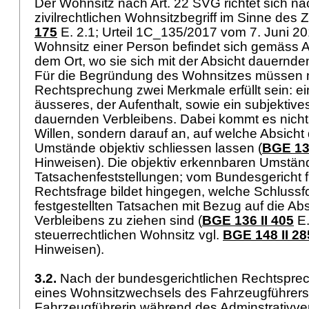
Der Wohnsitz nach
Art. 22 SVG
richtet sich n
zivilrechtlichen Wohnsitzbegriff im Sinne des 
175
E. 2.1; Urteil 1C_135/2017 vom 7. Juni 201
Wohnsitz einer Person befindet sich gemäss
A
dem Ort, wo sie sich mit der Absicht dauernden
Für die Begründung des Wohnsitzes müssen 
Rechtsprechung zwei Merkmale erfüllt sein: ei
äusseres, der Aufenthalt, sowie ein subjektives
dauernden Verbleibens. Dabei kommt es nicht
Willen, sondern darauf an, auf welche Absicht
Umstände objektiv schliessen lassen (
BGE 137
Hinweisen). Die objektiv erkennbaren Umstän
Tatsachenfeststellungen; vom Bundesgericht f
Rechtsfrage bildet hingegen, welche Schluss
festgestellten Tatsachen mit Bezug auf die Ab
Verbleibens zu ziehen sind (
BGE 136 II 405
E.
steuerrechtlichen Wohnsitz vgl.
BGE 148 II 28
Hinweisen).
3.2.
Nach der bundesgerichtlichen Rechtsprech
eines Wohnsitzwechsels des Fahrzeugführers
Fahrzeugführerin während des Adminstrativve