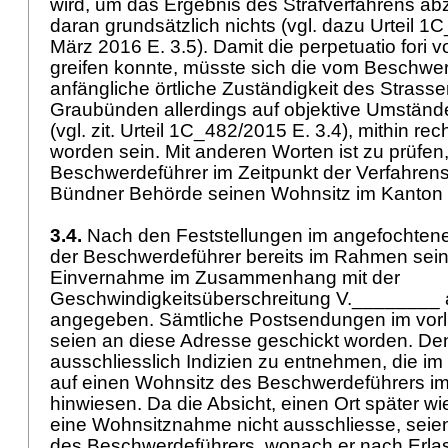
wird, um das Ergebnis des Strafverfahrens ab
daran grundsätzlich nichts (vgl. dazu Urteil 
März 2016 E. 3.5). Damit die perpetuatio fori 
greifen konnte, müsste sich die vom Beschwe
anfängliche örtliche Zuständigkeit des Stras
Graubünden allerdings auf objektive Umständ
(vgl. zit. Urteil 1C_482/2015 E. 3.4), mithin r
worden sein. Mit anderen Worten ist zu prüfen
Beschwerdeführer im Zeitpunkt der Verfahrens
Bündner Behörde seinen Wohnsitz im Kanton
3.4.
Nach den Feststellungen im angefochten
der Beschwerdeführer bereits im Rahmen seine
Einvernahme im Zusammenhang mit der
Geschwindigkeitsüberschreitung V.________ a
angegeben. Sämtliche Postsendungen im vorl
seien an diese Adresse geschickt worden. De
ausschliesslich Indizien zu entnehmen, die im
auf einen Wohnsitz des Beschwerdeführers im
hinwiesen. Da die Absicht, einen Ort später wi
eine Wohnsitznahme nicht ausschliesse, seie
des Beschwerdeführers, wonach er nach Erla