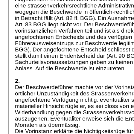
eine strassenverkehrsrechtliche Administrat
wogegen die Beschwerde in öffentlich-rechtli
in Betracht fällt (
Art. 82 ff. BGG
). Ein Ausnahm
Art. 83 BGG
liegt nicht vor. Der Beschwerdef
vorinstanzlichen Verfahren teil und ist als dire
angefochtenen Entscheids und des verfügten
Führerausweisentzugs zur Beschwerde legitimi
BGG
). Der angefochtene Entscheid schliesst
stellt damit einen Endentscheid dar (
Art. 90 B
Sachurteilsvoraussetzungen geben zu keine
Anlass. Auf die Beschwerde ist einzutreten.
2.
Der Beschwerdeführer machte vor der Vorinsta
örtlicher Unzuständigkeit des Strassenverkehr
angefochtene Verfügung nichtig, eventualiter s
materieller Hinsicht rügte er, es sei bloss von
Widerhandlung gegen die Strassenverkehrsvor
auszugehen. Eventualiter erweise sich die En
Monaten als übermässig.
Die Vorinstanz erklärte die Nichtigkeitsrüge fü