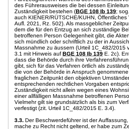
des Führerausweises die bei dessen Einleitun
Zuständigkeit bestehen (
BGE 108 Ib 139
; sog
auch KIENER/RÜTSCHE/KUHN, Öffentliches Ve
Aufl. 2021, Rz. 502). Als massgeblicher Zeitpunk
dem die für den Entzug an sich zuständige Be
betroffenen Person Gelegenheit gibt, die Akt
sich mündlich oder schriftlich zu der in Auss
Massnahme zu äussern (Urteil 1C_482/2015 
3.1 mit Hinweis auf
BGE 108 Ib 139
E. 2c). En
dass die Behörde durch ihre Verfahrensführun
gibt, sich für das Verfahren örtlich als zuständ
die von der Behörde in Anspruch genommene 
fraglichen Zeitpunkt den objektiven Umständ
entsprechenden rechtlichen Vorgaben entsprich
Zuständigkeit nicht allein wegen eines Wohns
einer allfälligen Massnahme betroffenen Pers
Vielmehr gilt sie grundsätzlich als bis zum Ve
verfestigt (zit. Urteil 1C_482/2015 E. 3.4).
3.3.
Der Beschwerdeführer ist der Auffassung, 
mache zu Recht nicht geltend, er habe zum Ze