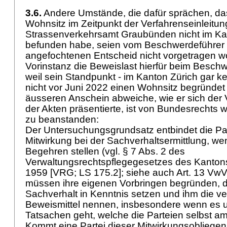
3.6.
Andere Umstände, die dafür sprächen, das
Wohnsitz im Zeitpunkt der Verfahrenseinleitu
Strassenverkehrsamt Graubünden nicht im Ka
befunden habe, seien vom Beschwerdeführe
angefochtenen Entscheid nicht vorgetragen w
Vorinstanz die Beweislast hierfür beim Beschw
weil sein Standpunkt - im Kanton Zürich gar ke
nicht vor Juni 2022 einen Wohnsitz begründet
äusseren Anschein abweiche, wie er sich der
der Akten präsentierte, ist von Bundesrechts 
zu beanstanden:
Der Untersuchungsgrundsatz entbindet die Par
Mitwirkung bei der Sachverhaltsermittlung, wen
Begehren stellen (vgl. § 7 Abs. 2 des
Verwaltungsrechtspflegegesetzes des Kanton
1959 [VRG; LS 175.2]; siehe auch
Art. 13 Vw
müssen ihre eigenen Vorbringen begründen, d
Sachverhalt in Kenntnis setzen und ihm die v
Beweismittel nennen, insbesondere wenn es 
Tatsachen geht, welche die Parteien selbst a
Kommt eine Partei dieser Mitwirkungsobliegenh