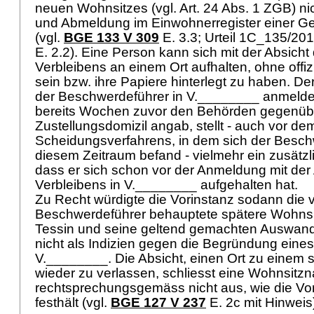
neuen Wohnsitzes (vgl.
Art. 24 Abs. 1 ZGB
) ni
und Abmeldung im Einwohnerregister einer G
(vgl.
BGE 133 V 309
E. 3.3; Urteil 1C_135/20
E. 2.2). Eine Person kann sich mit der Absich
Verbleibens an einem Ort aufhalten, ohne offiz
sein bzw. ihre Papiere hinterlegt zu haben. D
der Beschwerdeführer in V.________ anmelde
bereits Wochen zuvor den Behörden gegenüb
Zustellungsdomizil angab, stellt - auch vor d
Scheidungsverfahrens, in dem sich der Besch
diesem Zeitraum befand - vielmehr ein zusätzli
dass er sich schon vor der Anmeldung mit der
Verbleibens in V.________ aufgehalten hat.
Zu Recht würdigte die Vorinstanz sodann die
Beschwerdeführer behauptete spätere Wohns
Tessin und seine geltend gemachten Auswan
nicht als Indizien gegen die Begründung eine
V.________. Die Absicht, einen Ort zu einem 
wieder zu verlassen, schliesst eine Wohnsit
rechtsprechungsgemäss nicht aus, wie die Vor
festhält (vgl.
BGE 127 V 237
E. 2c mit Hinweis