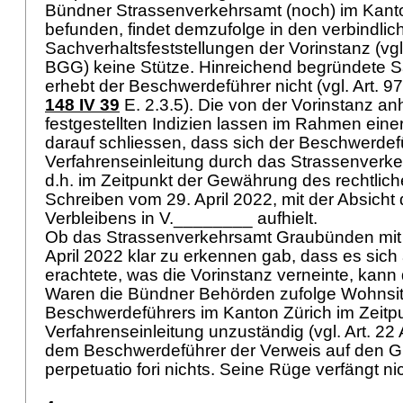
Bündner Strassenverkehrsamt (noch) im Kan
befunden, findet demzufolge in den verbindlic
Sachverhaltsfeststellungen der Vorinstanz (vg
BGG
) keine Stütze. Hinreichend begründete 
erhebt der Beschwerdeführer nicht (vgl.
Art. 9
148 IV 39
E. 2.3.5). Die von der Vorinstanz a
festgestellten Indizien lassen im Rahmen ei
darauf schliessen, dass sich der Beschwerdefü
Verfahrenseinleitung durch das Strassenver
d.h. im Zeitpunkt der Gewährung des rechtlic
Schreiben vom 29. April 2022, mit der Absich
Verbleibens in V.________ aufhielt.
Ob das Strassenverkehrsamt Graubünden mit
April 2022 klar zu erkennen gab, dass es sich a
erachtete, was die Vorinstanz verneinte, kann 
Waren die Bündner Behörden zufolge Wohnsi
Beschwerdeführers im Kanton Zürich im Zeitp
Verfahrenseinleitung unzuständig (vgl.
Art. 22
dem Beschwerdeführer der Verweis auf den G
perpetuatio fori nichts. Seine Rüge verfängt ni