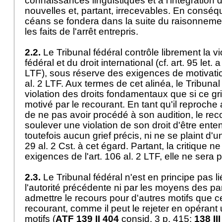
connaissances linguistiques et à l'intégration d
nouvelles et, partant, irrecevables. En conséq
céans se fondera dans la suite du raisonneme
les faits de l'arrêt entrepris.
2.2.
Le Tribunal fédéral contrôle librement la vio
fédéral et du droit international (cf. art. 95 let. a
LTF
), sous réserve des exigences de motivation
al. 2 LTF
. Aux termes de cet alinéa, le Tribunal
violation des droits fondamentaux que si ce gri
motivé par le recourant. En tant qu'il reproche
de ne pas avoir procédé à son audition, le re
soulever une violation de son droit d'être enten
toutefois aucun grief précis, ni ne se plaint d'un
29 al. 2 Cst.
à cet égard. Partant, la critique n
exigences de l'
art. 106 al. 2 LTF
, elle ne sera
2.3.
Le Tribunal fédéral n'est en principe pas li
l'autorité précédente ni par les moyens des par
admettre le recours pour d'autres motifs que c
recourant, comme il peut le rejeter en opérant 
motifs (
ATF 139 II 404
consid. 3 p. 415;
138 II