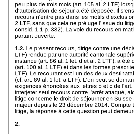
peu plus de trois mois (
art. 105 al. 2 LTF
) lor
d'autorisation de séjour a été déposée. Il s'ens
recours n'entre pas dans les motifs d'exclusion
2 LTF, sans que cela ne préjuge l'issue du litig
consid. 1.1 p. 332). La voie du recours en mati
partant ouverte.
1.2.
Le présent recours, dirigé contre une décis
LTF
) rendue par une autorité cantonale supéri
instance (
art. 86 al. 1 let
. d et al. 2 LTF), a ét
(
art. 100 al. 1 LTF
) et dans les formes prescrites
LTF
). Le recourant est l'un des deux destinatai
(cf.
art. 89 al. 1 let. a LTF
). L'on peut se dema
exigences énoncées aux lettres b et c de l'
art.
interjeter seul recours contre l'arrêt attaqué, al
litige concerne le droit de séjourner en Suisse
majeur depuis le 23 décembre 2014. Compte t
litige, la réponse à cette question peut demeu
2.