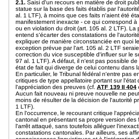
2.1.
Saisi d'un recours en matière de droit publi
statue sur la base des faits établis par l'autori
al. 1 LTF
), à moins que ces faits n'aient été ét
manifestement inexacte - ce qui correspond à la
ou en violation du droit (
art. 105 al. 2 LTF
). La
entend s'écarter des constatations de l'autorit
expliquer de manière circonstanciée en quoi l
exception prévue par l'
art. 105 al. 2 LTF
seraien
correction du vice susceptible d'influer sur le s
97 al. 1 LTF
). A défaut, il n'est pas possible d
état de fait qui diverge de celui contenu dans 
En particulier, le Tribunal fédéral n'entre pas 
critiques de type appellatoire portant sur l'état 
l'appréciation des preuves (cf.
ATF 139 II 404
Aucun fait nouveau ni preuve nouvelle ne peut
moins de résulter de la décision de l'autorité 
1 LTF
).
En l'occurrence, le recourant critique l'appréci
cantonal en présentant sa propre version des f
l'arrêt attaqué, sans toutefois alléguer l'inexa
constatations cantonales. Par ailleurs, ses affi