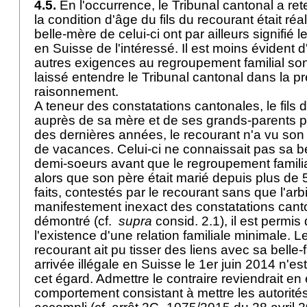
4.5.
En l'occurrence, le Tribunal cantonal a rete
la condition d'âge du fils du recourant était réa
belle-mère de celui-ci ont par ailleurs signifié 
en Suisse de l'intéressé. Il est moins évident 
autres exigences au regroupement familial so
laissé entendre le Tribunal cantonal dans la 
raisonnement.
A teneur des constatations cantonales, le fils 
auprès de sa mère et de ses grands-parents p
des dernières années, le recourant n'a vu son f
de vacances. Celui-ci ne connaissait pas sa b
demi-soeurs avant que le regroupement famili
alors que son père était marié depuis plus de 
faits, contestés par le recourant sans que l'arbi
manifestement inexact des constatations cant
démontré (cf.
supra
consid. 2.1), il est permis
l'existence d'une relation familiale minimale. Le 
recourant ait pu tisser des liens avec sa belle-
arrivée illégale en Suisse le 1er juin 2014 n'e
cet égard. Admettre le contraire reviendrait en 
comportement consistant à mettre les autorités 