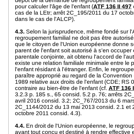
dépôt de la demande de regroupement familial
pour calculer l'âge de l'enfant (
ATF 136 II 497
cas de la LEtr; arrêt 2C_195/2011 du 17 octob
dans le cas de l'ALCP).
4.3.
Selon la jurisprudence, même fondé sur l'
regroupement familial ne doit pas être autorisé 
que le citoyen de l'Union européenne donne s
parent de l'enfant soit autorisé à s'en occuper 
parentale conjointe, ait obtenu l'accord de l'aut
existe une relation familiale minimale entre le 
l'enfant résidant à l'étranger. Enfin, le regroupe
paraître approprié au regard de la Conventio
1989 relative aux droits de l'enfant (CDE; RS 0
contraire au bien-être de l'enfant (cf.
ATF 136 I
3.2.3 p. 185 s., 65 consid. 5.2 p. 76; arrêts 
avril 2016 consid. 3.2; 2C_767/2013 du 6 mars
2C_1144/2012 du 13 mai 2013 consid. 2.1 et
octobre 2011 consid. 4.3).
4.4.
En droit de l'Union européenne, le regroup
avant tout conçu et destiné à rendre effective et