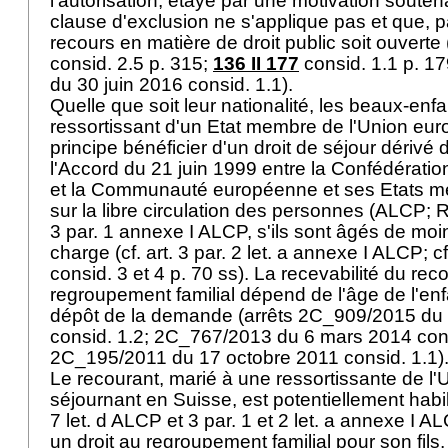
l'autorisation, étayé par une motivation souten
clause d'exclusion ne s'applique pas et que, pa
recours en matière de droit public soit ouverte 
consid. 2.5 p. 315;
136 II 177
consid. 1.1 p. 1
du 30 juin 2016 consid. 1.1).
Quelle que soit leur nationalité, les beaux-en
ressortissant d'un Etat membre de l'Union e
principe bénéficier d'un droit de séjour dérivé
l'Accord du 21 juin 1999 entre la Confédération
et la Communauté européenne et ses Etats me
sur la libre circulation des personnes (ALCP; 
3 par. 1 annexe I ALCP, s'ils sont âgés de mo
charge (cf. art. 3 par. 2 let. a annexe I ALCP; c
consid. 3 et 4 p. 70 ss). La recevabilité du re
regroupement familial dépend de l'âge de l'e
dépôt de la demande (arrêts 2C_909/2015 du 1
consid. 1.2; 2C_767/2013 du 6 mars 2014 cons
2C_195/2011 du 17 octobre 2011 consid. 1.1)
Le recourant, marié à une ressortissante de l
séjournant en Suisse, est potentiellement habi
7 let
. d ALCP et 3 par. 1 et 2 let. a annexe I 
un droit au regroupement familial pour son fils