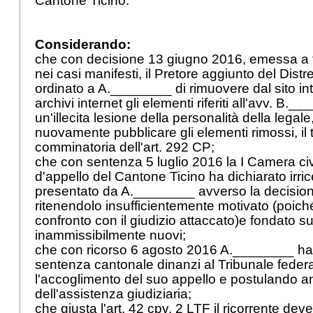
Cantone Ticino.
Considerando:
che con decisione 13 giugno 2016, emessa a tu
nei casi manifesti, il Pretore aggiunto del Distr
ordinato a A.________ di rimuovere dal sito int
archivi internet gli elementi riferiti all'avv. B.__
un'illecita lesione della personalità della legale,
nuovamente pubblicare gli elementi rimossi, il t
comminatoria dell'
art. 292 CP
;
che con sentenza 5 luglio 2016 la I Camera civ
d'appello del Cantone Ticino ha dichiarato irrice
presentato da A.________ avverso la decisione
ritenendolo insufficientemente motivato (poiché 
confronto con il giudizio attaccato)e fondato s
inammissibilmente nuovi;
che con ricorso 6 agosto 2016 A.________ ha
sentenza cantonale dinanzi al Tribunale fede
l'accoglimento del suo appello e postulando 
dell'assistenza giudiziaria;
che giusta l'
art. 42 cpv. 2 LTF
il ricorrente dev