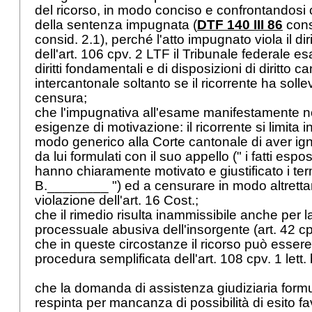
del ricorso, in modo conciso e confrontandosi 
della sentenza impugnata (
DTF 140 III 86
cons
consid. 2.1), perché l'atto impugnato viola il diri
dell'
art. 106 cpv. 2 LTF
il Tribunale federale es
diritti fondamentali e di disposizioni di diritto c
intercantonale soltanto se il ricorrente ha solle
censura;
che l'impugnativa all'esame manifestamente no
esigenze di motivazione: il ricorrente si limita i
modo generico alla Corte cantonale di aver ign
da lui formulati con il suo appello (" i fatti espost
hanno chiaramente motivato e giustificato i term
B.________ ") ed a censurare in modo altrett
violazione dell'
art. 16 Cost.
;
che il rimedio risulta inammissibile anche per 
processuale abusiva dell'insorgente (
art. 42 c
che in queste circostanze il ricorso può essere
procedura semplificata dell'art. 108 cpv. 1 lett.
che la domanda di assistenza giudiziaria formu
respinta per mancanza di possibilità di esito f