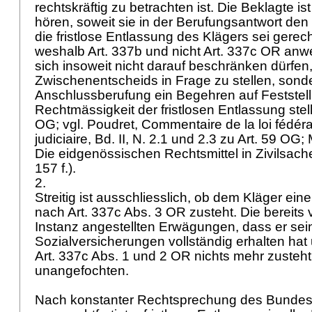
rechtskräftig zu betrachten ist. Die Beklagte is
hören, soweit sie in der Berufungsantwort den 
die fristlose Entlassung des Klägers sei gerechtf
weshalb Art. 337b und nicht
Art. 337c OR
anwe
sich insoweit nicht darauf beschränken dürfe
Zwischenentscheids in Frage zu stellen, sonde
Anschlussberufung ein Begehren auf Feststel
Rechtmässigkeit der fristlosen Entlassung ste
OG
; vgl. Poudret, Commentaire de la loi fédér
judiciaire, Bd. II, N. 2.1 und 2.3 zu
Art. 59 OG
;
Die eidgenössischen Rechtsmittel in Zivilsach
157 f.).
2.
Streitig ist ausschliesslich, ob dem Kläger e
nach
Art. 337c Abs. 3 OR
zusteht. Die bereits 
Instanz angestellten Erwägungen, dass er se
Sozialversicherungen vollständig erhalten hat
Art. 337c Abs. 1 und 2 OR
nichts mehr zusteht
unangefochten.
Nach konstanter Rechtsprechung des Bundesge