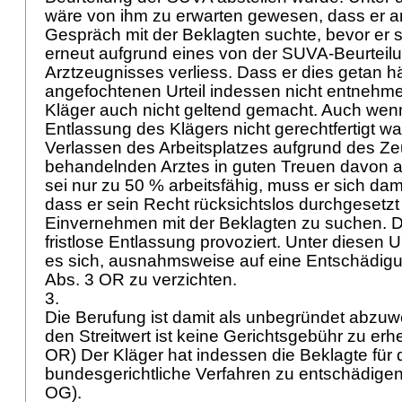
wäre von ihm zu erwarten gewesen, dass er a
Gespräch mit der Beklagten suchte, bevor er s
erneut aufgrund eines von der SUVA-Beurtei
Arztzeugnisses verliess. Dass er dies getan hä
angefochtenen Urteil indessen nicht entnehm
Kläger auch nicht geltend gemacht. Auch wenn 
Entlassung des Klägers nicht gerechtfertigt war
Verlassen des Arbeitsplatzes aufgrund des Z
behandelnden Arztes in guten Treuen davon a
sei nur zu 50 % arbeitsfähig, muss er sich dam
dass er sein Recht rücksichtslos durchgesetzt
Einvernehmen mit der Beklagten zu suchen. Da
fristlose Entlassung provoziert. Unter diesen 
es sich, ausnahmsweise auf eine Entschädig
Abs. 3 OR
zu verzichten.
3.
Die Berufung ist damit als unbegründet abzuwe
den Streitwert ist keine Gerichtsgebühr zu erh
OR
) Der Kläger hat indessen die Beklagte für
bundesgerichtliche Verfahren zu entschädigen
OG
).