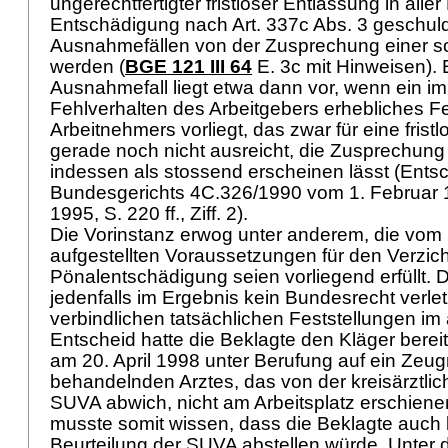
ungerechtfertigter fristloser Entlassung in alle
Entschädigung nach Art. 337c Abs. 3 geschulde
Ausnahmefällen von der Zusprechung einer 
werden (
BGE 121 III 64
E. 3c mit Hinweisen). E
Ausnahmefall liegt etwa dann vor, wenn ein i
Fehlverhalten des Arbeitgebers erhebliches F
Arbeitnehmers vorliegt, das zwar für eine frist
gerade noch nicht ausreicht, die Zusprechung
indessen als stossend erscheinen lässt (Ents
Bundesgerichts 4C.326/1990 vom 1. Februar 1
1995, S. 220 ff., Ziff. 2).
Die Vorinstanz erwog unter anderem, die vom
aufgestellten Voraussetzungen für den Verzich
Pönalentschädigung seien vorliegend erfüllt. D
jedenfalls im Ergebnis kein Bundesrecht verle
verbindlichen tatsächlichen Feststellungen i
Entscheid hatte die Beklagte den Kläger bereit
am 20. April 1998 unter Berufung auf ein Zeug
behandelnden Arztes, das von der kreisärztlic
SUVA abwich, nicht am Arbeitsplatz erschiene
musste somit wissen, dass die Beklagte auch k
Beurteilung der SUVA abstellen würde. Unter