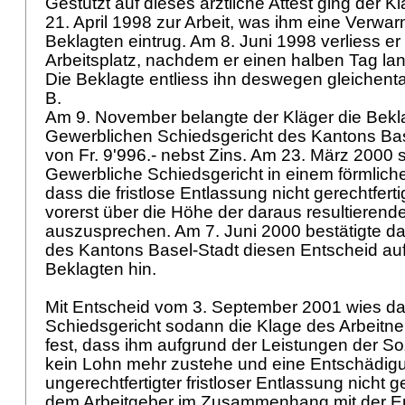
Gestützt auf dieses ärztliche Attest ging der K
21. April 1998 zur Arbeit, was ihm eine Verwa
Beklagten eintrug. Am 8. Juni 1998 verliess e
Arbeitsplatz, nachdem er einen halben Tag lan
Die Beklagte entliess ihn deswegen gleichentag
B.
Am 9. November belangte der Kläger die Bekl
Gewerblichen Schiedsgericht des Kantons Bas
von Fr. 9'996.- nebst Zins. Am 23. März 2000 s
Gewerbliche Schiedsgericht in einem förmliche
dass die fristlose Entlassung nicht gerechtferti
vorerst über die Höhe der daraus resultieren
auszusprechen. Am 7. Juni 2000 bestätigte da
des Kantons Basel-Stadt diesen Entscheid au
Beklagten hin.
Mit Entscheid vom 3. September 2001 wies d
Schiedsgericht sodann die Klage des Arbeitne
fest, dass ihm aufgrund der Leistungen der S
kein Lohn mehr zustehe und eine Entschädi
ungerechtfertigter fristloser Entlassung nicht g
dem Arbeitgeber im Zusammenhang mit der En