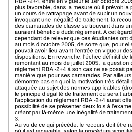
RBA -2+4, entré en vigueur le 1er octobre 2005,
plus favorable, dans la mesure où il prévoit la 
un cours de rattrapage avant de subir un nou
invoquant une inégalité de traitement, la recour
des camarades de classe se trouvant dans une
auraient bénéficié dudit règlement. A cet égard,
cependant de relever que ces étudiantes ont 
au mois d'octobre 2005, de sorte que, pour ell
pouvait avoir lieu avant l'entrée en vigueur de
dispositions. En revanche, l'échec définitif de 
remontant au mois de juillet 2005, la question 
règlement RBA -2+4 à son cas ne se posait p
manière que pour ses camarades. Par ailleurs,
démontre pas en quoi la motivation très détaill
attaquée au sujet des normes applicables (droit 
le principe d'égalité de traitement ou serait ar
l'application du règlement RBA -2+4 aurait offer
possibilité de se présenter deux fois à l'exam
créant par là-même une inégalité de traitemen
3.
Au vu de ce qui précède, le recours doit être 
où il est recevable, selon la procédure simplifié