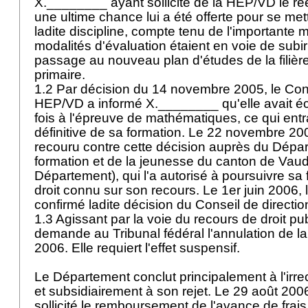
X.________ ayant sollicité de la HEP/VD le r
une ultime chance lui a été offerte pour se me
ladite discipline, compte tenu de l'importante 
modalités d'évaluation étaient en voie de subir
passage au nouveau plan d'études de la filière
primaire.
1.2 Par décision du 14 novembre 2005, le Cons
HEP/VD a informé X.________ qu'elle avait é
fois à l'épreuve de mathématiques, ce qui entraî
définitive de sa formation. Le 22 novembre 2
recouru contre cette décision auprès du Dépa
formation et de la jeunesse du canton de Vaud 
Département), qui l'a autorisé à poursuivre sa
droit connu sur son recours. Le 1er juin 2006,
confirmé ladite décision du Conseil de directio
1.3 Agissant par la voie du recours de droit p
demande au Tribunal fédéral l'annulation de la
2006. Elle requiert l'effet suspensif.
Le Département conclut principalement à l'irre
et subsidiairement à son rejet. Le 29 août 200
sollicité le remboursement de l'avance de frais