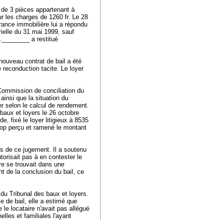
 de 3 pièces appartenant à
ur les charges de 1260 fr. Le 28
gérance immobilière lui a répondu
rielle du 31 mai 1999, sauf
A.________ a restitué
nouveau contrat de bail a été
 reconduction tacite. Le loyer
 Commission de conciliation du
ainsi que la situation du
er selon le calcul de rendement.
baux et loyers le 26 octobre
 fixé le loyer litigieux à 8535
 trop perçu et ramené le montant
rs de ce jugement. Il a soutenu
autorisait pas à en contester le
ire se trouvait dans une
t de la conclusion du bail, ce
du Tribunal des baux et loyers.
se de bail, elle a estimé que
le locataire n'avait pas allégué
lles et familiales l'ayant