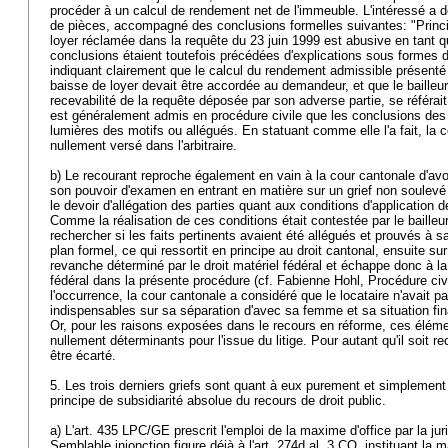
procéder à un calcul de rendement net de l'immeuble. L'intéressé a 
de pièces, accompagné des conclusions formelles suivantes: "Princi
loyer réclamée dans la requête du 23 juin 1999 est abusive en tant 
conclusions étaient toutefois précédées d'explications sous formes 
indiquant clairement que le calcul du rendement admissible présenté 
baisse de loyer devait être accordée au demandeur, et que le bailleur
recevabilité de la requête déposée par son adverse partie, se référait 
est généralement admis en procédure civile que les conclusions des pa
lumières des motifs ou allégués. En statuant comme elle l'a fait, la c
nullement versé dans l'arbitraire.
b) Le recourant reproche également en vain à la cour cantonale d'avo
son pouvoir d'examen en entrant en matière sur un grief non soulevé 
le devoir d'allégation des parties quant aux conditions d'application de
Comme la réalisation de ces conditions était contestée par le bailleu
rechercher si les faits pertinents avaient été allégués et prouvés à sat
plan formel, ce qui ressortit en principe au droit cantonal, ensuite sur
revanche déterminé par le droit matériel fédéral et échappe donc à l
fédéral dans la présente procédure (cf. Fabienne Hohl, Procédure civi
l'occurrence, la cour cantonale a considéré que le locataire n'avait pa
indispensables sur sa séparation d'avec sa femme et sa situation fi
Or, pour les raisons exposées dans le recours en réforme, ces éléme
nullement déterminants pour l'issue du litige. Pour autant qu'il soit 
être écarté.
5. Les trois derniers griefs sont quant à eux purement et simplement
principe de subsidiarité absolue du recours de droit public.
a) L'
art. 435 LPC
/GE prescrit l'emploi de la maxime d'office par la jur
Semblable injonction figure déjà à l'
art. 274d al. 3 CO
, instituant la