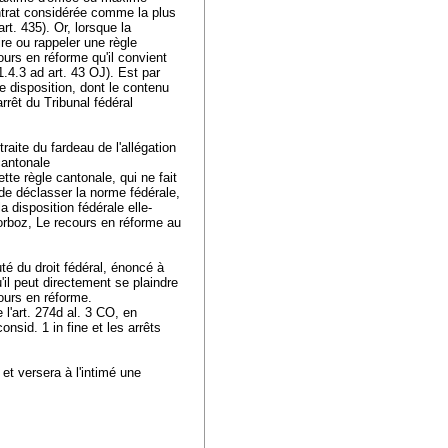
ontrat considérée comme la plus
t. 435). Or, lorsque la
ire ou rappeler une règle
ours en réforme qu'il convient
 1.4.3 ad
art. 43 OJ
). Est par
te disposition, dont le contenu
arrêt du Tribunal fédéral
traite du fardeau de l'allégation
cantonale
ette règle cantonale, qui ne fait
 de déclasser la norme fédérale,
a disposition fédérale elle-
orboz, Le recours en réforme au
té du droit fédéral, énoncé à
'il peut directement se plaindre
cours en réforme.
 l'
art. 274d al. 3 CO
, en
onsid. 1 in fine et les arrêts
 et versera à l'intimé une