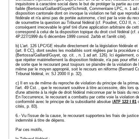
inquisitoire à caractère social dans le but de protéger la partie au c
faible (Bertossa/Gaillard/Guyet/Schmidt, Commentaire LPC, n. 1 ad ar
disposition cantonale dont on invoque la violation ne fait que reprodu
fédérale et n'a ainsi pas de portée autonome, c'est par la voie du rec
de soumettre la question au Tribunal fédéral (cf. Poudret, COJ II, n.
conséquent irrecevable le grief tiré d'une application arbitraire de cet
correspond à celui de la disposition topique du droit civil fédéral (cf. 
4P.227/1999 du 6 décembre 1999 consid. 2a/bb et l'arrêt cité).
b) L'
art. 126 LPC
/GE résulte directement de la législation fédérale et 
(
art. 8 CC
), dont seules les modalités sont réglées par la procédure 
(Bertossa/Gaillard/Guyet, op. cit. , n. 1 ad art. 126). Ici également, c
que répéter matériellement la disposition fédérale, n'a pas pour effet
de sorte que le recourant peut toujours se plaindre de la violation de l
même par le moyen approprié, soit le recours en réforme (Bernard C
Tribunal fédéral, in: SJ 2000 II p. 32).
c) Il en va de même du reproche de violation du principe de la primau
l'
art. 49 Cst.
, que le recourant soulève à titre accessoire, dès lors qu
d'une atteinte à la règle de droit fédéral méconnue par le biais du re
En l'occurrence, le recourant a combattu par cette voie la violation de
conformité avec le principe de la subsidiarité absolue (
ATF 122 I 81
c
cités, p. 83).
6.- Vu l'issue de la cause, le recourant supportera les frais de justice
indemnité à titre de dépens.
Par ces motifs,
le Tribunal fédéral :