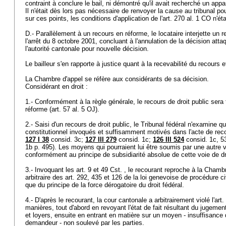
contraint à conclure le bail, ni démontré qu'il avait recherché un ap
Il n'était dès lors pas nécessaire de renvoyer la cause au tribunal po
sur ces points, les conditions d'application de l'
art. 270 al. 1 CO
n'ét
D.- Parallèlement à un recours en réforme, le locataire interjette un r
l'arrêt du 8 octobre 2001, concluant à l'annulation de la décision att
l'autorité cantonale pour nouvelle décision.
Le bailleur s'en rapporte à justice quant à la recevabilité du recours 
La Chambre d'appel se réfère aux considérants de sa décision.
Considérant en droit :
1.- Conformément à la règle générale, le recours de droit public sera 
réforme (
art. 57 al. 5 OJ
).
2.- Saisi d'un recours de droit public, le Tribunal fédéral n'examine qu
constitutionnel invoqués et suffisamment motivés dans l'acte de reco
127 I 38
consid. 3c;
127 III 279
consid. 1c;
126 III 524
consid. 1c, 5
1b p. 495). Les moyens qui pourraient lui être soumis par une autre v
conformément au principe de subsidiarité absolue de cette voie de dro
3.- Invoquant les
art. 9 et 49 Cst.
, le recourant reproche à la Chambr
arbitraire des art. 292, 435 et 126 de la loi genevoise de procédure ci
que du principe de la force dérogatoire du droit fédéral.
4.- D'après le recourant, la cour cantonale a arbitrairement violé l'
art
manières, tout d'abord en revoyant l'état de fait résultant du jugemen
et loyers, ensuite en entrant en matière sur un moyen - insuffisance d
demandeur - non soulevé par les parties.