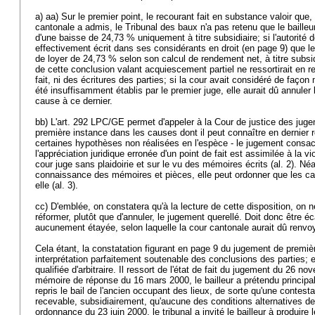
a) aa) Sur le premier point, le recourant fait en substance valoir que
cantonale a admis, le Tribunal des baux n'a pas retenu que le bailleur 
d'une baisse de 24,73 % uniquement à titre subsidiaire; si l'autorité 
effectivement écrit dans ses considérants en droit (en page 9) que le
de loyer de 24,73 % selon son calcul de rendement net, à titre subsidi
de cette conclusion valant acquiescement partiel ne ressortirait en r
fait, ni des écritures des parties; si la cour avait considéré de façon
été insuffisamment établis par le premier juge, elle aurait dû annuler
cause à ce dernier.
bb) L'
art. 292 LPC
/GE permet d'appeler à la Cour de justice des juge
première instance dans les causes dont il peut connaître en dernier 
certaines hypothèses non réalisées en l'espèce - le jugement consacre
l'appréciation juridique erronée d'un point de fait est assimilée à la viol
cour juge sans plaidoirie et sur le vu des mémoires écrits (al. 2). Né
connaissance des mémoires et pièces, elle peut ordonner que les ca
elle (al. 3).
cc) D'emblée, on constatera qu'à la lecture de cette disposition, on ne
réformer, plutôt que d'annuler, le jugement querellé. Doit donc être éc
aucunement étayée, selon laquelle la cour cantonale aurait dû renvoye
Cela étant, la constatation figurant en page 9 du jugement de premiè
interprétation parfaitement soutenable des conclusions des parties; 
qualifiée d'arbitraire. Il ressort de l'état de fait du jugement du 26 
mémoire de réponse du 16 mars 2000, le bailleur a prétendu principal
repris le bail de l'ancien occupant des lieux, de sorte qu'une contestati
recevable, subsidiairement, qu'aucune des conditions alternatives de 
ordonnance du 23 juin 2000, le tribunal a invité le bailleur à produir