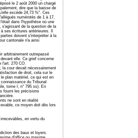
déposé le 2 août 2000 un chargé
palement, dire que la baisse de
qu'elle excède 24,73 %". Ces
d'allégués numérotés de 1 à 17,
l'était dans l'hypothèse où une
, s'agissant de la question de la
à ses écritures antérieures. Il
rties doivent s'interpréter à la
our cantonale n'a ainsi
ir arbitrairement outrepassé
devant elle. Ce grief concerne
 l'
art. 270 CO
.
r, la cour devait nécessairement
isfaction de droit, cela sur le
 le plan matériel, ce qui est en
a connaissance du Tribunal
le, tome I, n° 795 ss). En
s fourni les précisions
nancière.
nts ne sont en réalité
recevable, ce moyen doit dès lors
 irrecevables, en vertu du
idiction des baux et loyers.
 maxime d'office ou maxime