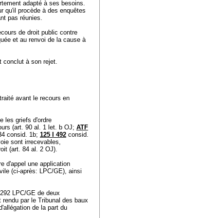
partement adapté à ses besoins.
ur qu'il procède à des enquêtes
ant pas réunies.
ecours de droit public contre
aquée et au renvoi de la cause à
et conclut à son rejet.
traité avant le recours en
e les griefs d'ordre
urs (
art. 90 al. 1 let. b OJ
;
ATF
34 consid. 1b;
125 I 492
consid.
oie sont irrecevables,
it (
art. 84 al. 2 OJ
).
e d'appel une application
vile (ci-après: LPC/GE), ainsi
. 292 LPC
/GE de deux
t rendu par le Tribunal des baux
'allégation de la part du