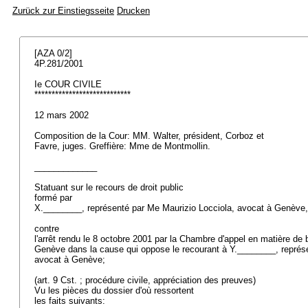
Zurück zur Einstiegsseite
Drucken
[AZA 0/2]
4P.281/2001
Ie COUR CIVILE
****************************
12 mars 2002
Composition de la Cour: MM. Walter, président, Corboz et
Favre, juges. Greffière: Mme de Montmollin.
_____________
Statuant sur le recours de droit public
formé par
X.________, représenté par Me Maurizio Locciola, avocat à Genève
contre
l'arrêt rendu le 8 octobre 2001 par la Chambre d'appel en matière de
Genève dans la cause qui oppose le recourant à Y.________, repré
avocat à Genève;
(
art. 9 Cst.
; procédure civile, appréciation des preuves)
Vu les pièces du dossier d'où ressortent
les faits suivants: