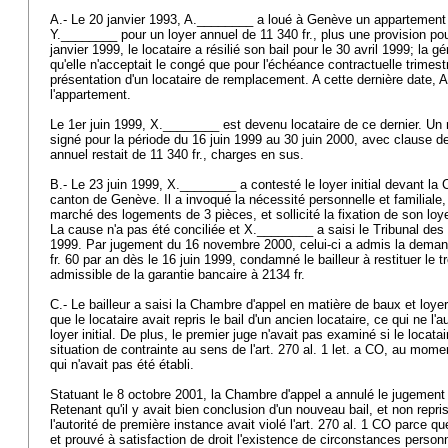
A.- Le 20 janvier 1993, A.________ a loué à Genève un appartement
Y.________ pour un loyer annuel de 11 340 fr., plus une provision po
janvier 1999, le locataire a résilié son bail pour le 30 avril 1999; la 
qu'elle n'acceptait le congé que pour l'échéance contractuelle trimest
présentation d'un locataire de remplacement. A cette dernière date, 
l'appartement.
Le 1er juin 1999, X.________ est devenu locataire de ce dernier. Un 
signé pour la période du 16 juin 1999 au 30 juin 2000, avec clause de
annuel restait de 11 340 fr., charges en sus.
B.- Le 23 juin 1999, X.________ a contesté le loyer initial devant la
canton de Genève. Il a invoqué la nécessité personnelle et familiale, 
marché des logements de 3 pièces, et sollicité la fixation de son loy
La cause n'a pas été conciliée et X.________ a saisi le Tribunal des 
1999. Par jugement du 16 novembre 2000, celui-ci a admis la demande,
fr. 60 par an dès le 16 juin 1999, condamné le bailleur à restituer le
admissible de la garantie bancaire à 2134 fr.
C.- Le bailleur a saisi la Chambre d'appel en matière de baux et loye
que le locataire avait repris le bail d'un ancien locataire, ce qui ne l'
loyer initial. De plus, le premier juge n'avait pas examiné si le locata
situation de contrainte au sens de l'
art. 270 al. 1 let. a CO
, au momen
qui n'avait pas été établi.
Statuant le 8 octobre 2001, la Chambre d'appel a annulé le jugement 
Retenant qu'il y avait bien conclusion d'un nouveau bail, et non repri
l'autorité de première instance avait violé l'
art. 270 al. 1 CO
parce que 
et prouvé à satisfaction de droit l'existence de circonstances personne