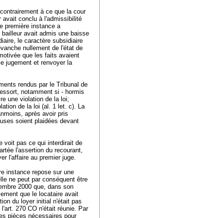
, contrairement à ce que la cour
avait conclu à l'admissibilité
de première instance a
 bailleur avait admis une baisse
aire, le caractère subsidiaire
evanche nullement de l'état de
 motivée que les faits avaient
 le jugement et renvoyer la
ments rendus par le Tribunal de
ressort, notamment si - hormis
 une violation de la loi;
ation de la loi (al. 1 let. c). La
anmoins, après avoir pris
uses soient plaidées devant
 voit pas ce qui interdirait de
artée l'assertion du recourant,
r l'affaire au premier juge.
re instance repose sur une
elle ne peut par conséquent être
novembre 2000 que, dans son
ement que le locataire avait
on du loyer initial n'était pas
l'
art. 270 CO
n'était réunie. Par
e les pièces nécessaires pour