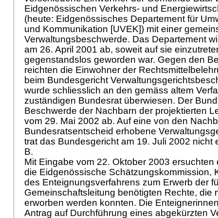
Eidgenössischen Verkehrs- und Energiewirts
(heute: Eidgenössisches Departement für Umw
und Kommunikation [UVEK]) mit einer gemei
Verwaltungsbeschwerde. Das Departement wi
am 26. April 2001 ab, soweit auf sie einzutrete
gegenstandslos geworden war. Gegen den B
reichten die Einwohner der Rechtsmittelbele
beim Bundesgericht Verwaltungsgerichtsbesc
wurde schliesslich an den gemäss altem Verf
zuständigen Bundesrat überwiesen. Der Bunde
Beschwerde der Nachbarn der projektierten Le
vom 29. Mai 2002 ab. Auf eine von den Nach
Bundesratsentscheid erhobene Verwaltungsg
trat das Bundesgericht am 19. Juli 2002 nicht
B.
Mit Eingabe vom 22. Oktober 2003 ersuchten
die Eidgenössische Schätzungskommission, K
des Enteignungsverfahrens zum Erwerb der fü
Gemeinschaftsleitung benötigten Rechte, die n
erworben werden konnten. Die Enteignerinnen 
Antrag auf Durchführung eines abgekürzten V