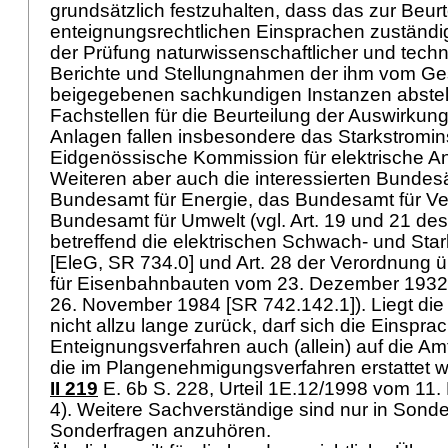
grundsätzlich festzuhalten, dass das zur Beur
enteignungsrechtlichen Einsprachen zuständi
der Prüfung naturwissenschaftlicher und techn
Berichte und Stellungnahmen der ihm vom Ge
beigegebenen sachkundigen Instanzen abstell
Fachstellen für die Beurteilung der Auswirkung
Anlagen fallen insbesondere das Starkstromin
Eidgenössische Kommission für elektrische An
Weiteren aber auch die interessierten Bundes
Bundesamt für Energie, das Bundesamt für Ve
Bundesamt für Umwelt (vgl. Art. 19 und 21 d
betreffend die elektrischen Schwach- und Sta
[EleG, SR 734.0] und
Art. 28 der Verordnung 
für Eisenbahnbauten vom 23. Dezember 1932
26. November 1984 [SR 742.142.1]
). Liegt d
nicht allzu lange zurück, darf sich die Einspr
Enteignungsverfahren auch (allein) auf die Am
die im Plangenehmigungsverfahren erstattet w
II 219
E. 6b S. 228, Urteil 1E.12/1998 vom 11
4). Weitere Sachverständige sind nur in Sonde
Sonderfragen anzuhören.