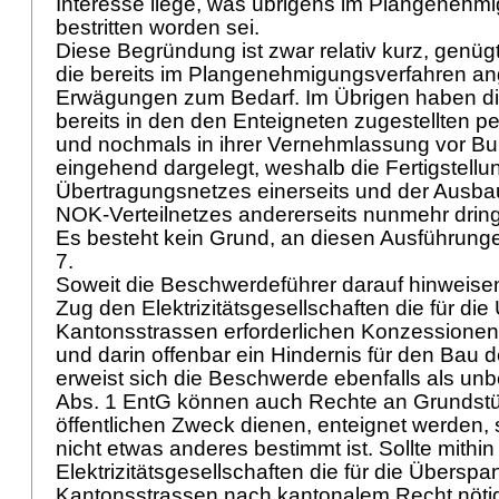
Interesse liege, was übrigens im Plangenehm
bestritten worden sei.
Diese Begründung ist zwar relativ kurz, genügt
die bereits im Plangenehmigungsverfahren ang
Erwägungen zum Bedarf. Im Übrigen haben di
bereits in den den Enteigneten zugestellten p
und nochmals in ihrer Vernehmlassung vor Bu
eingehend dargelegt, weshalb die Fertigstell
Übertragungsnetzes einerseits und der Ausba
NOK-Verteilnetzes andererseits nunmehr dringe
Es besteht kein Grund, an diesen Ausführunge
7.
Soweit die Beschwerdeführer darauf hinweise
Zug den Elektrizitätsgesellschaften die für d
Kantonsstrassen erforderlichen Konzessionen n
und darin offenbar ein Hindernis für den Bau 
erweist sich die Beschwerde ebenfalls als un
Abs. 1 EntG
können auch Rechte an Grundstü
öffentlichen Zweck dienen, enteignet werden,
nicht etwas anderes bestimmt ist. Sollte mithi
Elektrizitätsgesellschaften die für die Übersp
Kantonsstrassen nach kantonalem Recht nöti