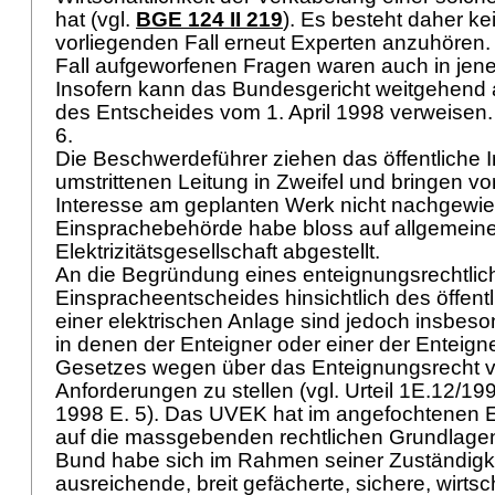
hat (vgl.
BGE 124 II 219
). Es besteht daher ke
vorliegenden Fall erneut Experten anzuhören.
Fall aufgeworfenen Fragen waren auch in jene
Insofern kann das Bundesgericht weitgehend
des Entscheides vom 1. April 1998 verweisen
6.
Die Beschwerdeführer ziehen das öffentliche I
umstrittenen Leitung in Zweifel und bringen vo
Interesse am geplanten Werk nicht nachgewie
Einsprachebehörde habe bloss auf allgemein
Elektrizitätsgesellschaft abgestellt.
An die Begründung eines enteignungsrechtlic
Einspracheentscheides hinsichtlich des öffent
einer elektrischen Anlage sind jedoch insbeso
in denen der Enteigner oder einer der Enteign
Gesetzes wegen über das Enteignungsrecht ve
Anforderungen zu stellen (vgl. Urteil 1E.12/
1998 E. 5). Das UVEK hat im angefochtenen E
auf die massgebenden rechtlichen Grundlagen
Bund habe sich im Rahmen seiner Zuständigke
ausreichende, breit gefächerte, sichere, wirtsc