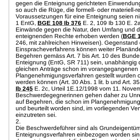
gegen die Enteignung gerichteten Einwendun
so auch die Rüge, die formell- oder materiell-r
Voraussetzungen für eine Enteignung seien ni
1 EntG
,
BGE 108 Ib 376
E. 2, 109 Ib 130 E. 
Einwände gegen die Natur, den Umfang und de
enteignenden Rechte erhoben werden (
BGE 1
246, mit zahlreichen Hinweisen). Gegenstand
Einspracheverfahrens können weiter Planän
Begehren gemäss Art. 7 bis Art. 10 des Bund
Enteignung (EntG, SR 711) sein, unabhängig 
gleichen Anträge schon im vorangegangenen
Plangenehmigungsverfahren gestellt wurden od
werden können (
Art. 30 Abs. 1 lit. b und
Art. 35
Ib 245
E. 2c, Urteil 1E.12/1998 vom 11. Novem
Beschwerdegegnerinnen gehen daher zu Unre
auf Begehren, die schon im Plangenehmigungs
und beurteilt worden sind, im vorliegenden Ve
einzutreten sei.
2.
Die Beschwerdeführer sind als Grundeigentüme
Enteignungsverfahren einbezogen worden sin