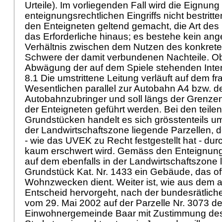
Urteile). Im vorliegenden Fall wird die Eignung
enteignungsrechtlichen Eingriffs nicht bestrit
den Enteigneten geltend gemacht, die Art des 
das Erforderliche hinaus; es bestehe kein a
Verhältnis zwischen dem Nutzen des konkreten
Schwere der damit verbundenen Nachteile. Ob die
Abwägung der auf dem Spiele stehenden Inte
8.1 Die umstrittene Leitung verläuft auf dem fr
Wesentlichen parallel zur Autobahn A4 bzw. 
Autobahnzubringer und soll längs der Grenze
der Enteigneten geführt werden. Bei den teile
Grundstücken handelt es sich grösstenteils um
der Landwirtschaftszone liegende Parzellen, 
- wie das UVEK zu Recht festgestellt hat - d
kaum erschwert wird. Gemäss den Enteignung
auf dem ebenfalls in der Landwirtschaftszone
Grundstück Kat. Nr. 1433 ein Gebäude, das of
Wohnzwecken dient. Weiter ist, wie aus dem 
Entscheid hervorgeht, nach der bundesrätli
vom 29. Mai 2002 auf der Parzelle Nr. 3073 de
Einwohnergemeinde Baar mit Zustimmung de