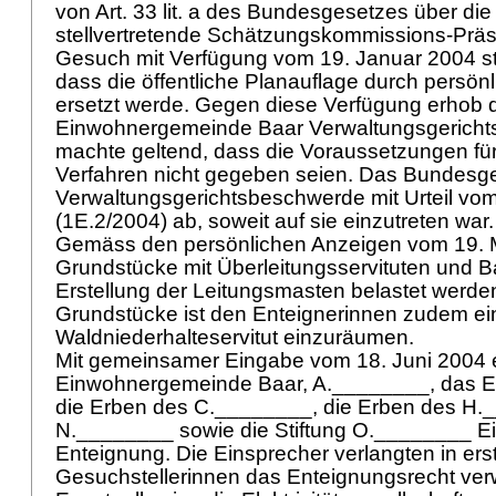
von Art. 33 lit. a des Bundesgesetzes über di
stellvertretende Schätzungskommissions-Prä
Gesuch mit Verfügung vom 19. Januar 2004 st
dass die öffentliche Planauflage durch persön
ersetzt werde. Gegen diese Verfügung erhob 
Einwohnergemeinde Baar Verwaltungsgerich
machte geltend, dass die Voraussetzungen fü
Verfahren nicht gegeben seien. Das Bundesger
Verwaltungsgerichtsbeschwerde mit Urteil vom
(1E.2/2004) ab, soweit auf sie einzutreten war
Gemäss den persönlichen Anzeigen vom 19. M
Grundstücke mit Überleitungsservituten und B
Erstellung der Leitungsmasten belastet werde
Grundstücke ist den Enteignerinnen zudem ei
Waldniederhalteservitut einzuräumen.
Mit gemeinsamer Eingabe vom 18. Juni 2004 
Einwohnergemeinde Baar, A.________, das 
die Erben des C.________, die Erben des H.
N.________ sowie die Stiftung O.________ E
Enteignung. Die Einsprecher verlangten in erst
Gesuchstellerinnen das Enteignungsrecht ver