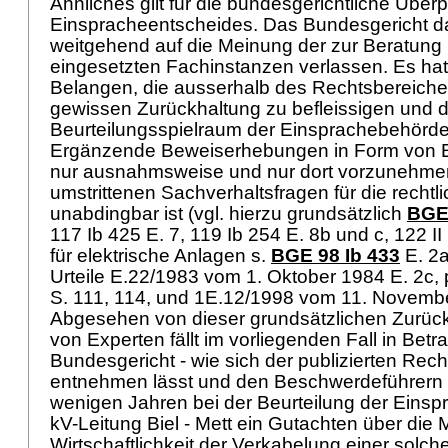
Ähnliches gilt für die bundesgerichtliche Über
Einspracheentscheides. Das Bundesgericht dar
weitgehend auf die Meinung der zur Beratung
eingesetzten Fachinstanzen verlassen. Es hat
Belangen, die ausserhalb des Rechtsbereiches
gewissen Zurückhaltung zu befleissigen und
Beurteilungsspielraum der Einsprachebehörde
Ergänzende Beweiserhebungen in Form von E
nur ausnahmsweise und nur dort vorzunehmen
umstrittenen Sachverhaltsfragen für die rechtl
unabdingbar ist (vgl. hierzu grundsätzlich
BGE 
117 Ib 425 E. 7, 119 Ib 254 E. 8b und c, 122 II 
für elektrische Anlagen s.
BGE 98 Ib 433
E. 2a
Urteile E.22/1983 vom 1. Oktober 1984 E. 2c, 
S. 111, 114, und 1E.12/1998 vom 11. Novembe
Abgesehen von dieser grundsätzlichen Zurüc
von Experten fällt im vorliegenden Fall in Betr
Bundesgericht - wie sich der publizierten Rec
entnehmen lässt und den Beschwerdeführern b
wenigen Jahren bei der Beurteilung der Eins
kV-Leitung Biel - Mett ein Gutachten über die
Wirtschaftlichkeit der Verkabelung einer solch