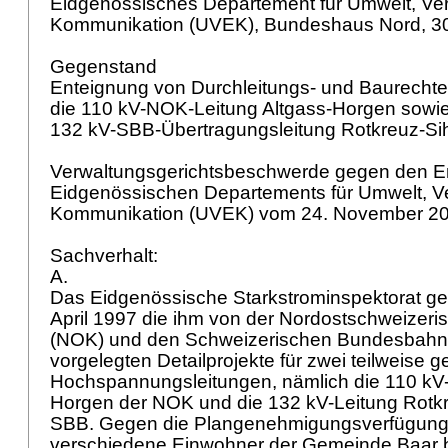
Eidgenössisches Departement für Umwelt, Ver
Kommunikation (UVEK), Bundeshaus Nord, 3
Gegenstand
Enteignung von Durchleitungs- und Baurechte
die 110 kV-NOK-Leitung Altgass-Horgen sowi
132 kV-SBB-Übertragungsleitung Rotkreuz-Si
Verwaltungsgerichtsbeschwerde gegen den E
Eidgenössischen Departements für Umwelt, Ve
Kommunikation (UVEK) vom 24. November 2
Sachverhalt:
A.
Das Eidgenössische Starkstrominspektorat g
April 1997 die ihm von der Nordostschweizer
(NOK) und den Schweizerischen Bundesbahn
vorgelegten Detailprojekte für zwei teilweise
Hochspannungsleitungen, nämlich die 110 kV-
Horgen der NOK und die 132 kV-Leitung Rotkr
SBB. Gegen die Plangenehmigungsverfügung 
verschiedene Einwohner der Gemeinde Baar 