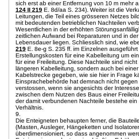
sich erst ab einer Entfernung von 10 m mehr al
124 II 219
E. 8d/aa S. 234). Weiter ist die Ver
Leitungen, die Teil eines grösseren Netzes bi
mit bedeutenden betrieblichen Nachteilen ver
Wesentlichen in der erhöhten Störungsanfällig
zeitlichen Aufwand bei Reparaturen und in der
Lebensdauer liegen. Schliesslich sind, wie ebe
219
E. 8e-g S. 235 ff. im Einzelnen ausgeführt 
Erstellungskosten für eine Kabelleitung um ein
für eine Freileitung. Diese Nachteile sind nicht
längeren Kabelleitung, sondern auch bei einer
Kabelstrecke gegeben, wie sie hier in Frage 
Einsprachebehörde hat demnach nicht gegen
verstossen, wenn sie angesichts der Interessen
zwischen dem Nutzen des Baus einer Freileit
der damit verbundenen Nachteile bestehe e
Verhältnis.
9.
Die Enteigneten behaupten ferner, die Bauteil
(Masten, Ausleger, Hängeketten und Isolatore
überdimensioniert, so dass angenommen wer