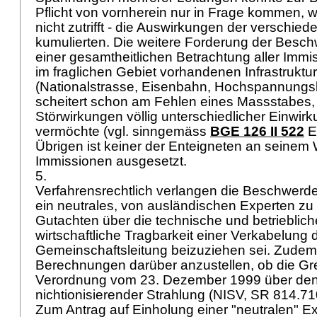
Pflicht von vornherein nur in Frage kommen, 
nicht zutrifft - die Auswirkungen der verschi
kumulierten. Die weitere Forderung der Besc
einer gesamtheitlichen Betrachtung aller Immi
im fraglichen Gebiet vorhandenen Infrastruktu
(Nationalstrasse, Eisenbahn, Hochspannungs
scheitert schon am Fehlen eines Massstabes, 
Störwirkungen völlig unterschiedlicher Einwi
vermöchte (vgl. sinngemäss
BGE 126 II 522
E.
Übrigen ist keiner der Enteigneten an seinem 
Immissionen ausgesetzt.
5.
Verfahrensrechtlich verlangen die Beschwerde
ein neutrales, von ausländischen Experten zu 
Gutachten über die technische und betrieblich
wirtschaftliche Tragbarkeit einer Verkabelung 
Gemeinschaftsleitung beizuziehen sei. Zudem
Berechnungen darüber anzustellen, ob die G
Verordnung vom 23. Dezember 1999 über den
nichtionisierender Strahlung (NISV, SR 814.71
Zum Antrag auf Einholung einer "neutralen" Ex