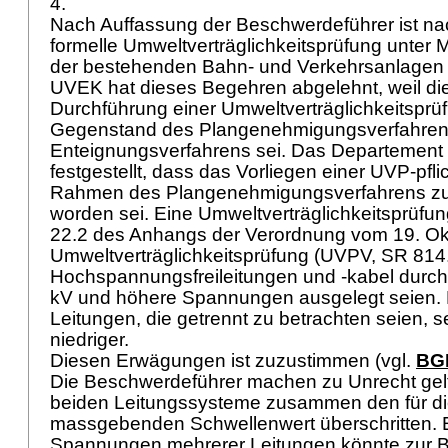
4.
Nach Auffassung der Beschwerdeführer ist nac
formelle Umweltverträglichkeitsprüfung unter 
der bestehenden Bahn- und Verkehrsanlagen
UVEK hat dieses Begehren abgelehnt, weil di
Durchführung einer Umweltverträglichkeitsprü
Gegenstand des Plangenehmigungsverfahrens
Enteignungsverfahrens sei. Das Departement
festgestellt, dass das Vorliegen einer UVP-pfl
Rahmen des Plangenehmigungsverfahrens zu 
worden sei. Eine Umweltverträglichkeitsprüfun
22.2 des Anhangs der Verordnung vom 19. Ok
Umweltverträglichkeitsprüfung (UVPV, SR 814.
Hochspannungsfreileitungen und -kabel durchz
kV und höhere Spannungen ausgelegt seien. 
Leitungen, die getrennt zu betrachten seien,
niedriger.
Diesen Erwägungen ist zuzustimmen (vgl.
BGE
Die Beschwerdeführer machen zu Unrecht gelt
beiden Leitungssysteme zusammen den für di
massgebenden Schwellenwert überschritten. E
Spannungen mehrerer Leitungen könnte zur 