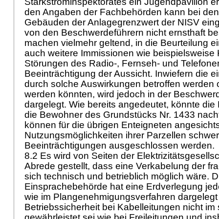
Starkstrominspektorates ein Jugendpavillon e
den Angaben der Fachbehörden kann bei de
Gebäuden der Anlagegrenzwert der NISV eing
von den Beschwerdeführern nicht ernsthaft bes
machen vielmehr geltend, in die Beurteilung 
auch weitere Immissionen wie beispielsweise
Störungen des Radio-, Fernseh- und Telefone
Beeinträchtigung der Aussicht. Inwiefern die 
durch solche Auswirkungen betroffen werden o
werden könnten, wird jedoch in der Beschwerd
dargelegt. Wie bereits angedeutet, könnte die 
die Bewohner des Grundstücks Nr. 1433 nacht
können für die übrigen Enteigneten angesicht
Nutzungsmöglichkeiten ihrer Parzellen schwe
Beeinträchtigungen ausgeschlossen werden.
8.2 Es wird von Seiten der Elektrizitätsgesellsc
Abrede gestellt, dass eine Verkabelung der fr
sich technisch und betrieblich möglich wäre. D
Einsprachebehörde hat eine Erdverlegung jedo
wie im Plangenehmigungsverfahren dargelegt 
Betriebssicherheit bei Kabelleitungen nicht i
gewährleistet sei wie bei Freileitungen und in