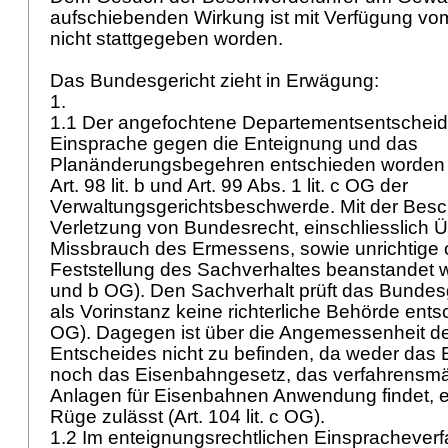
aufschiebenden Wirkung ist mit Verfügung vo
nicht stattgegeben worden.
Das Bundesgericht zieht in Erwägung:
1.
1.1 Der angefochtene Departementsentscheid,
Einsprache gegen die Enteignung und das
Planänderungsbegehren entschieden worden is
Art. 98 lit. b und
Art. 99 Abs. 1 lit. c OG
der
Verwaltungsgerichtsbeschwerde. Mit der Bes
Verletzung von Bundesrecht, einschliesslich 
Missbrauch des Ermessens, sowie unrichtige 
Feststellung des Sachverhaltes beanstandet 
und b OG
). Den Sachverhalt prüft das Bundesge
als Vorinstanz keine richterliche Behörde ents
OG
). Dagegen ist über die Angemessenheit 
Entscheides nicht zu befinden, da weder das
noch das Eisenbahngesetz, das verfahrensmäs
Anlagen für Eisenbahnen Anwendung findet, 
Rüge zulässt (
Art. 104 lit. c OG
).
1.2 Im enteignungsrechtlichen Einspracheverf