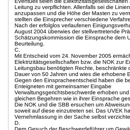
Eventuell seien die Elektrizitätsgesellschafte
Leitung zu verpflichten. Allenfalls sei die Lini
anzupassen und die Höhe der Masten zu ver
stellten die Einsprecher verschiedene Verfah
Nach der erfolglos verlaufenen Einigungsver
August 2004 überwies der stellvertretende Prä
Schätzungskommission die Einsprache dem 
Beurteilung.
C.
Mit Entscheid vom 24. November 2005 ermäch
Elektrizitätsgesellschaften bzw. die NOK zur E
Leitungsbau benötigten Rechte, beschränkte d
Dauer von 50 Jahren und wies die erhobene 
Gegen den Einspracheentscheid haben die be
Enteigneten mit gemeinsamer Eingabe
Verwaltungsgerichtsbeschwerde erhoben und
gleichen Begehren wie in ihrer Einsprache gest
Die NOK und die SBB ersuchen um Abweisun
soweit auf diese einzutreten sei. Das UVEK ha
Vernehmlassung in der Sache selbst verzichte
D.
Dem Gesuch der Beschwerdeführer um Gewä