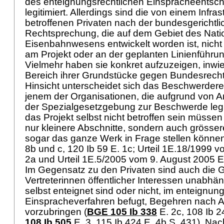
des enteignungsrechtlichen Einspracheentsch
legitimiert. Allerdings sind die von einem Infras
betroffenen Privaten nach der bundesgerichtl
Rechtsprechung, die auf dem Gebiet des Nati
Eisenbahnwesens entwickelt worden ist, nicht 
am Projekt oder an der geplanten Linienführun
Vielmehr haben sie konkret aufzuzeigen, inwie
Bereich ihrer Grundstücke gegen Bundesrecht 
Hinsicht unterscheidet sich das Beschwerdere
jenem der Organisationen, die aufgrund von
Ar
der Spezialgesetzgebung zur Beschwerde legit
das Projekt selbst nicht betroffen sein müssen
nur kleinere Abschnitte, sondern auch grösse
sogar das ganze Werk in Frage stellen können
8b und c, 120 Ib 59 E. 1c; Urteil 1E.18/1999 v
2a und Urteil 1E.5/2005 vom 9. August 2005 E.
Im Gegensatz zu den Privaten sind auch die 
Vertreterinnen öffentlicher Interessen unabhän
selbst enteignet sind oder nicht, im enteignun
Einspracheverfahren befugt, Begehren nach
A
vorzubringen (
BGE 105 Ib 338
E. 2c, 108 Ib 2
108 Ib 505
E. 3, 115 Ib 424 E. 4b S. 431). Na