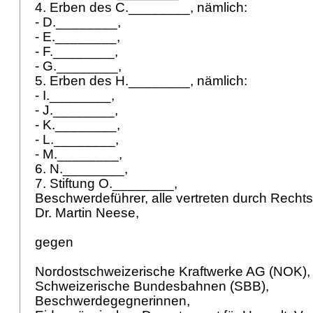
4. Erben des C.________, nämlich:
- D.________,
- E.________,
- F.________,
- G.________,
5. Erben des H.________, nämlich:
- I.________,
- J.________,
- K.________,
- L.________,
- M.________,
6. N.________,
7. Stiftung O.________,
Beschwerdeführer, alle vertreten durch Recht
Dr. Martin Neese,
gegen
Nordostschweizerische Kraftwerke AG (NOK)
Schweizerische Bundesbahnen (SBB),
Beschwerdegegnerinnen,