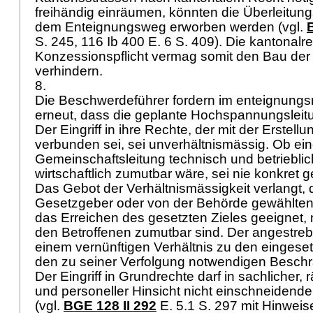
freihändig einräumen, könnten die Überleitung
dem Enteignungsweg erworben werden (vgl.
S. 245, 116 Ib 400 E. 6 S. 409). Die kantonalre
Konzessionspflicht vermag somit den Bau der 
verhindern.
8.
Die Beschwerdeführer fordern im enteignungsr
erneut, dass die geplante Hochspannungsleitu
Der Eingriff in ihre Rechte, der mit der Erstellu
verbunden sei, sei unverhältnismässig. Ob ei
Gemeinschaftsleitung technisch und betriebli
wirtschaftlich zumutbar wäre, sei nie konkret 
Das Gebot der Verhältnismässigkeit verlangt,
Gesetzgeber oder von der Behörde gewählte
das Erreichen des gesetzten Zieles geeignet, 
den Betroffenen zumutbar sind. Der angestre
einem vernünftigen Verhältnis zu den eingeset
den zu seiner Verfolgung notwendigen Besch
Der Eingriff in Grundrechte darf in sachlicher, r
und personeller Hinsicht nicht einschneidender 
(vgl.
BGE 128 II 292
E. 5.1 S. 297 mit Hinweis