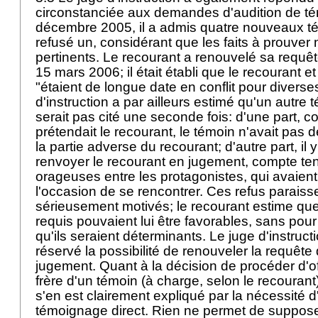
circonstanciée aux demandes d'audition de té
décembre 2005, il a admis quatre nouveaux t
refusé un, considérant que les faits à prouver 
pertinents. Le recourant a renouvelé sa requête
15 mars 2006; il était établi que le recourant e
"étaient de longue date en conflit pour diverses
d'instruction a par ailleurs estimé qu'un autre t
serait pas cité une seconde fois: d'une part, 
prétendait le recourant, le témoin n'avait pas 
la partie adverse du recourant; d'autre part, il 
renvoyer le recourant en jugement, compte ten
orageuses entre les protagonistes, qui avaie
l'occasion de se rencontrer. Ces refus paraiss
sérieusement motivés; le recourant estime qu
requis pouvaient lui être favorables, sans pou
qu'ils seraient déterminants. Le juge d'instructi
réservé la possibilité de renouveler la requête 
jugement. Quant à la décision de procéder d'off
frère d'un témoin (à charge, selon le recourant),
s'en est clairement expliqué par la nécessité d
témoignage direct. Rien ne permet de suppos