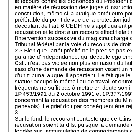
le recours contre les prononcés du Président 
en matière de récusation des juges d'instructio
constitution, même si la pratique antérieure po
préférable du point de vue de la protection judi
découlant de l'
art. 6 CEDH
ne s'appliquaient p
récusation et le droit à un recours effectif était
l'intervention successive du magistrat chargé d
Tribunal fédéral par la voie du recours de droit
2.3 Bien que l'arrêt précité ne le précise pas 
garantie d'indépendance, qui découle égaleme
Cst.
, n'est pas violée non plus en raison du fai
saisi d'une demande de récusation visant un
d'un tribunal auquel il appartient. Le fait que l
statuer occupe le même lieu de travail et entr
fréquents ne suffit pas à mettre en doute son
1P.453/1991 du 2 octobre 1991 et 1P.377/199
concernant la récusation des membres du Mini
genevois). Le grief doit par conséquent être re
3.
Sur le fond, le recourant conteste que certains
récusation soient tardifs, puisque la demande 
fondée sur l'accumulation de comportements qui