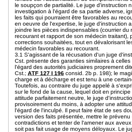
le soupçon de partialité. Le juge d'instruction n
investigation à l'égard de sa partie adverse, i
les faits qui pourraient être favorables au reco
en oeuvre de l'expertise, le juge d'instruction 
joindre les pièces indispensables (courrier du
recourant et rapport de son médecin traitant), 
corrections souhaitées, tout en dévalorisant l
médecin favorables au recourant.
3.1 S'agissant de la récusation d'un juge d'instr
Cst.
présente des garanties similaires à celles
l'égard des autorités judiciaires proprement dit
Cst.;
ATF 127 I 196
consid. 2b p. 198); le magis
charge et à décharge et est tenu à une certaine
Toutefois, au contraire du juge appelé à s'expri
sur le fond de la cause, lequel doit en principe
attitude parfaitement neutre, le juge d'instruct
provisoirement du moins, à adopter une attitud
l'égard de l'inculpé. Il peut faire état de ses d
version des faits présentée, mettre le prévenu
contradictions et tenter de l'amener aux aveux,
soit pas fait usage de moyens déloyaux. Le juge