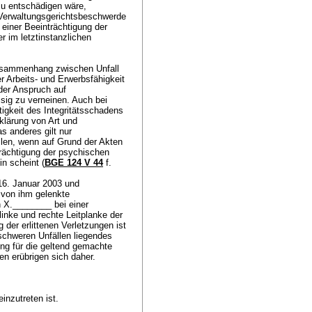
u entschädigen wäre,
r Verwaltungsgerichtsbeschwerde
n einer Beeinträchtigung der
r im letztinstanzlichen
usammenhang zwischen Unfall
 Arbeits- und Erwerbsfähigkeit
der Anspruch auf
ssig zu verneinen. Auch bei
tigkeit des Integritätsschadens
klärung von Art und
 anderes gilt nur
len, wenn auf Grund der Akten
rächtigung der psychischen
in scheint (
BGE 124 V 44
f.
16. Januar 2003 und
 von ihm gelenkte
 X.________ bei einer
linke und rechte Leitplanke der
der erlittenen Verletzungen ist
 schweren Unfällen liegendes
ung für die geltend gemachte
gen erübrigen sich daher.
inzutreten ist.