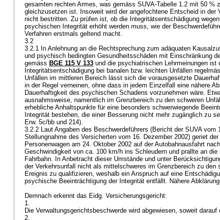
gesamten rechten Armes, was gemäss SUVA-Tabelle 1.2 mit 50 % z
gleichzusetzen ist. Insoweit wird der angefochtene Entscheid in de
nicht bestritten. Zu prüfen ist, ob die Integritätsentschädigung wege
psychischen Integrität erhöht werden muss, wie der Beschwerdeführe
Verfahren erstmals geltend macht.
3.2
3.2.1 In Anlehnung an die Rechtsprechung zum adäquaten Kausalz
und psychisch bedingten Gesundheitsschäden mit Einschränkung der
gemäss
BGE 115 V 133
und die psychiatrischen Lehrmeinungen ist 
Integritätsentschädigung bei banalen bzw. leichten Unfällen regelmä
Unfällen im mittleren Bereich lässt sich die vorausgesetzte Dauerhaf
in der Regel verneinen, ohne dass in jedem Einzelfall eine nähere Ab
Dauerhaftigkeit des psychischen Schadens vorzunehmen wäre. Etwas
ausnahmsweise, namentlich im Grenzbereich zu den schweren Unfäl
erhebliche Anhaltspunkte für eine besonders schwerwiegende Beeint
Integrität bestehen, die einer Besserung nicht mehr zugänglich zu se
Erw. 5c/bb und 214).
3.2.2 Laut Angaben des Beschwerdeführers (Bericht der SUVA vom 
Stellungnahme des Versicherten vom 16. Dezember 2002) geriet der
Personenwagen am 24. Oktober 2002 auf der Autobahnausfahrt nach
Geschwindigkeit von ca. 100 km/h ins Schleudern und prallte an die 
Fahrbahn. In Anbetracht dieser Umstände und unter Berücksichtigung 
der Verkehrsunfall nicht als mittelschweres im Grenzbereich zu den
Ereignis zu qualifizieren, weshalb ein Anspruch auf eine Entschädig
psychische Beeinträchtigung der Integrität entfällt. Nähere Abklärun
Demnach erkennt das Eidg. Versicherungsgericht:
1.
Die Verwaltungsgerichtsbeschwerde wird abgewiesen, soweit darauf e
2.