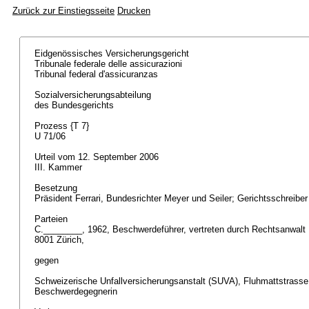
Zurück zur Einstiegsseite
Drucken
Eidgenössisches Versicherungsgericht
Tribunale federale delle assicurazioni
Tribunal federal d'assicuranzas
Sozialversicherungsabteilung
des Bundesgerichts
Prozess {T 7}
U 71/06
Urteil vom 12. September 2006
III. Kammer
Besetzung
Präsident Ferrari, Bundesrichter Meyer und Seiler; Gerichtsschreibe
Parteien
C.________, 1962, Beschwerdeführer, vertreten durch Rechtsanwalt D
8001 Zürich,
gegen
Schweizerische Unfallversicherungsanstalt (SUVA), Fluhmattstrasse
Beschwerdegegnerin