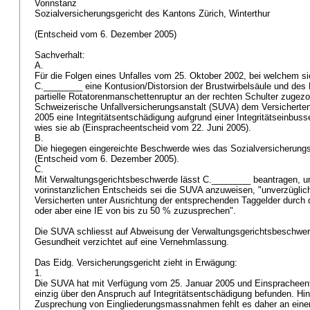
Vorinstanz
Sozialversicherungsgericht des Kantons Zürich, Winterthur
(Entscheid vom 6. Dezember 2005)
Sachverhalt:
A.
Für die Folgen eines Unfalles vom 25. Oktober 2002, bei welchem s
C.________ eine Kontusion/Distorsion der Brustwirbelsäule und des 
partielle Rotatorenmanschettenruptur an der rechten Schulter zugezo
Schweizerische Unfallversicherungsanstalt (SUVA) dem Versicherte
2005 eine Integritätsentschädigung aufgrund einer Integritätseinbus
wies sie ab (Einspracheentscheid vom 22. Juni 2005).
B.
Die hiegegen eingereichte Beschwerde wies das Sozialversicherungs
(Entscheid vom 6. Dezember 2005).
C.
Mit Verwaltungsgerichtsbeschwerde lässt C.________ beantragen, u
vorinstanzlichen Entscheids sei die SUVA anzuweisen, "unverzüglich
Versicherten unter Ausrichtung der entsprechenden Taggelder durch 
oder aber eine IE von bis zu 50 % zuzusprechen".
Die SUVA schliesst auf Abweisung der Verwaltungsgerichtsbeschwe
Gesundheit verzichtet auf eine Vernehmlassung.
Das Eidg. Versicherungsgericht zieht in Erwägung:
1.
Die SUVA hat mit Verfügung vom 25. Januar 2005 und Einspracheen
einzig über den Anspruch auf Integritätsentschädigung befunden. Hi
Zusprechung von Eingliederungsmassnahmen fehlt es daher an eine