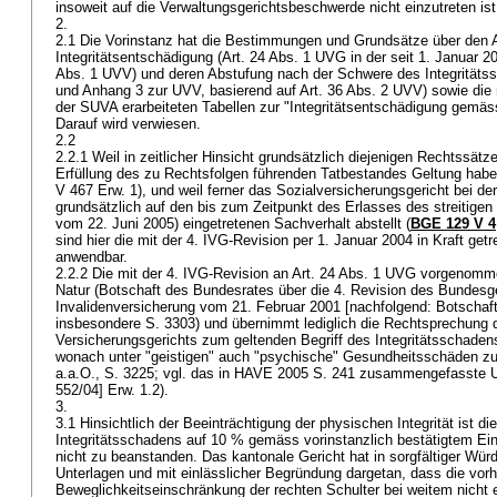
insoweit auf die Verwaltungsgerichtsbeschwerde nicht einzutreten is
2.
2.1 Die Vorinstanz hat die Bestimmungen und Grundsätze über den 
Integritätsentschädigung (
Art. 24 Abs. 1 UVG
in der seit 1. Januar 
Abs. 1 UVV
) und deren Abstufung nach der Schwere des Integritäts
und Anhang 3 zur UVV, basierend auf
Art. 36 Abs. 2 UVV
) sowie die
der SUVA erarbeiteten Tabellen zur "Integritätsentschädigung gemäs
Darauf wird verwiesen.
2.2
2.2.1 Weil in zeitlicher Hinsicht grundsätzlich diejenigen Rechtssät
Erfüllung des zu Rechtsfolgen führenden Tatbestandes Geltung habe
V 467 Erw. 1), und weil ferner das Sozialversicherungsgericht bei der
grundsätzlich auf den bis zum Zeitpunkt des Erlasses des streitigen
vom 22. Juni 2005) eingetretenen Sachverhalt abstellt (
BGE 129 V 4
sind hier die mit der 4. IVG-Revision per 1. Januar 2004 in Kraft g
anwendbar.
2.2.2 Die mit der 4. IVG-Revision an
Art. 24 Abs. 1 UVG
vorgenommen
Natur (Botschaft des Bundesrates über die 4. Revision des Bundesg
Invalidenversicherung vom 21. Februar 2001 [nachfolgend: Botschaft]
insbesondere S. 3303) und übernimmt lediglich die Rechtsprechung
Versicherungsgerichts zum geltenden Begriff des Integritätsschaden
wonach unter "geistigen" auch "psychische" Gesundheitsschäden zu 
a.a.O., S. 3225; vgl. das in HAVE 2005 S. 241 zusammengefasste Ur
552/04] Erw. 1.2).
3.
3.1 Hinsichtlich der Beeinträchtigung der physischen Integrität ist d
Integritätsschadens auf 10 % gemäss vorinstanzlich bestätigtem E
nicht zu beanstanden. Das kantonale Gericht hat in sorgfältiger Wür
Unterlagen und mit einlässlicher Begründung dargetan, dass die vor
Beweglichkeitseinschränkung der rechten Schulter bei weitem nicht 