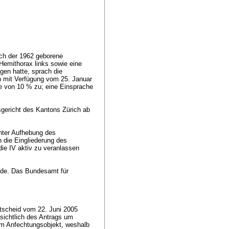
ich der 1962 geborene
Hemithorax links sowie eine
gen hatte, sprach die
n mit Verfügung vom 25. Januar
se von 10 % zu; eine Einsprache
gericht des Kantons Zürich ab
nter Aufhebung des
 die Eingliederung des
die IV aktiv zu veranlassen
rde. Das Bundesamt für
tscheid vom 22. Juni 2005
nsichtlich des Antrags um
m Anfechtungsobjekt, weshalb