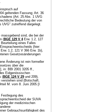
t.
Anspruch auf
2004 geltenden Fassung;
Art. 36
schadens (
Art. 25 Abs. 1 UVG
 rechtliche Bedeutung der von
s UVG" zutreffend dargelegt.
ze massgebend sind, die bei der
n (
BGE 129 V 4
Erw. 1.2, 127
 Beurteilung eines Falles
 Einspracheentscheids (hier:
Erw. 1.2, 121 V 366 Erw. 1b),
etretenen Gesetzesänderungen
e Änderung ist rein formeller
esetzes über die
, in: BBl 2001 3205 ff.,
 des Eidgenössischen
s (
BGE 124 V 29
und 209),
verstehen sind (Botschaft,
teil M. vom 8. Juni 2005 [I
ie Festlegung des
inspracheentscheid der SUVA
digung der medizinischen
handene
einer Gebrauchsunfähigkeit des