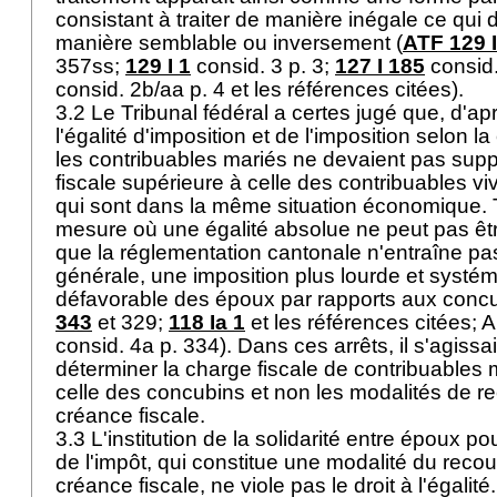
consistant à traiter de manière inégale ce qui d
manière semblable ou inversement (
ATF 129 
357ss;
129 I 1
consid. 3 p. 3;
127 I 185
consid.
consid. 2b/aa p. 4 et les références citées).
3.2 Le Tribunal fédéral a certes jugé que, d'ap
l'égalité d'imposition et de l'imposition selon la
les contribuables mariés ne devaient pas sup
fiscale supérieure à celle des contribuables v
qui sont dans la même situation économique. T
mesure où une égalité absolue ne peut pas être r
que la réglementation cantonale n'entraîne pa
générale, une imposition plus lourde et systé
défavorable des époux par rapports aux concu
343
et 329;
118 Ia 1
et les références citées; 
consid. 4a p. 334). Dans ces arrêts, il s'agissai
déterminer la charge fiscale de contribuables 
celle des concubins et non les modalités de r
créance fiscale.
3.3 L'institution de la solidarité entre époux p
de l'impôt, qui constitue une modalité du reco
créance fiscale, ne viole pas le droit à l'égalité