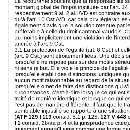
La recourante soutient que la responsabilité so
montant global de l'impôt instituée par l'art. 14
respectivement 9 al. 2 aLI/VD est contraire au
qu'à l'
art. 10 Cst./VD
, car cela privilégierait le
également d'avis que la solution retenue par le 
préférable à celle du droit cantonal vaudois. C
au moins implicitement une violation de l'interdi
ancrée à l'
art. 9 Cst.
3.1 La protection de l'égalité (
art. 8 Cst.
) et cel
(
art. 9 Cst.
) sont étroitement liées. Une décision
lorsqu'elle ne repose pas sur des motifs sérieu
ni sens ni but. Elle viole le principe de l'égalit
lorsqu'elle établit des distinctions juridiques qui
aucun motif raisonnable au regard de la situati
lorsqu'elle omet de faire des distinctions qui 
circonstances, c'est-à-dire lorsque ce qui est
traité de manière identique et lorsque ce qui 
l'est pas de manière différente. Il faut que le tr
semblable injustifié se rapporte à une situation
(
ATF 129 I 113
consid. 5.1 p. 125;
127 V 448
c
I 1
consid. 2b/aa p. 4 et la jurisprudence citée).
traitement apparaît ainsi comme une forme parti