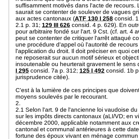
suffisamment motivés dans l'acte de recours. 
saurait se contenter de soulever de vagues gr
aux actes cantonaux (
ATF 130 I 258
consid. 1
2.1 p. 31;
129 III 626
consid. 4 p. 629). En out
pour arbitraire fondé sur l'
art. 9 Cst.
(cf.
art. 4 a
peut se contenter de critiquer l'arrêt attaqué c
une procédure d'appel où l'autorité de recours 
l'application du droit. Il doit préciser en quoi cet
ne reposerait sur aucun motif sérieux et objecti
insoutenable ou heurterait gravement le sens de
I 295
consid. 7a p. 312;
125 I 492
consid. 1b p.
jurisprudence citée).
C'est à la lumière de ces principes que doivent
moyens soulevés par le recourant.
2.
2.1 Selon l'art. 9 de l'ancienne loi vaudoise 
sur les impôts directs cantonaux (aLI/VD; en v
décembre 2000, applicable notamment aux cr
cantonal et communal antérieures à cette date)
fortune des époux vivant en ménage commun s