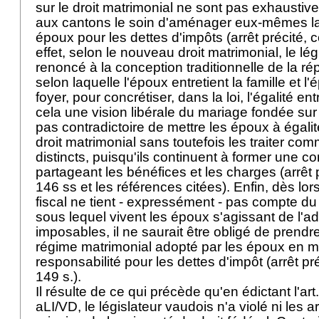
sur le droit matrimonial ne sont pas exhaustives
aux cantons le soin d'aménager eux-mêmes la
époux pour les dettes d'impôts (arrêt précité, 
effet, selon le nouveau droit matrimonial, le lég
renoncé à la conception traditionnelle de la rép
selon laquelle l'époux entretient la famille et l'
foyer, pour concrétiser, dans la loi, l'égalité e
cela une vision libérale du mariage fondée sur l
pas contradictoire de mettre les époux à égalit
droit matrimonial sans toutefois les traiter co
distincts, puisqu'ils continuent à former une
partageant les bénéfices et les charges (arrêt p
146 ss et les références citées). Enfin, dès lors
fiscal ne tient - expressément - pas compte d
sous lequel vivent les époux s'agissant de l'a
imposables, il ne saurait être obligé de prendr
régime matrimonial adopté par les époux en m
responsabilité pour les dettes d'impôt (arrêt pré
149 s.).
Il résulte de ce qui précède qu'en édictant l'art
aLI/VD, le législateur vaudois n'a violé ni les
a