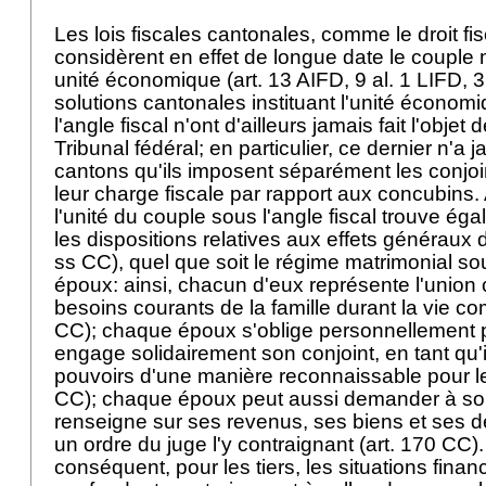
Les lois fiscales cantonales, comme le droit fis
considèrent en effet de longue date le coupl
unité économique (
art. 13 AIFD
, 9 al. 1 LIFD, 
solutions cantonales instituant l'unité écono
l'angle fiscal n'ont d'ailleurs jamais fait l'objet 
Tribunal fédéral; en particulier, ce dernier n'a
cantons qu'ils imposent séparément les conjoi
leur charge fiscale par rapport aux concubins.
l'unité du couple sous l'angle fiscal trouve é
les dispositions relatives aux effets généraux 
ss CC
), quel que soit le régime matrimonial so
époux: ainsi, chacun d'eux représente l'union 
besoins courants de la famille durant la vie c
CC
); chaque époux s'oblige personnellement pa
engage solidairement son conjoint, en tant qu'
pouvoirs d'une manière reconnaissable pour les
CC
); chaque époux peut aussi demander à son 
renseigne sur ses revenus, ses biens et ses d
un ordre du juge l'y contraignant (
art. 170 CC
)
conséquent, pour les tiers, les situations fina