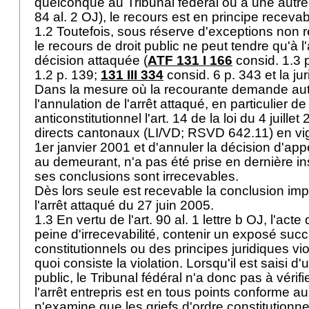
quelconque au Tribunal fédéral ou à une autre 
84 al. 2 OJ
), le recours est en principe receva
1.2 Toutefois, sous réserve d'exceptions non r
le recours de droit public ne peut tendre qu'à l
décision attaquée (
ATF 131 I 166
consid. 1.3 
1.2 p. 139;
131 III 334
consid. 6 p. 343 et la ju
Dans la mesure où la recourante demande au
l'annulation de l'arrêt attaqué, en particulier de
anticonstitutionnel l'art. 14 de la loi du 4 juille
directs cantonaux (LI/VD; RSVD 642.11) en vi
1er janvier 2001 et d'annuler la décision d'appel
au demeurant, n'a pas été prise en dernière i
ses conclusions sont irrecevables.
Dès lors seule est recevable la conclusion impl
l'arrêt attaqué du 27 juin 2005.
1.3 En vertu de l'
art. 90 al. 1 lettre b OJ
, l'acte
peine d'irrecevabilité, contenir un exposé succ
constitutionnels ou des principes juridiques vio
quoi consiste la violation. Lorsqu'il est saisi d'
public, le Tribunal fédéral n'a donc pas à vérif
l'arrêt entrepris est en tous points conforme au dr
n'examine que les griefs d'ordre constitutionne