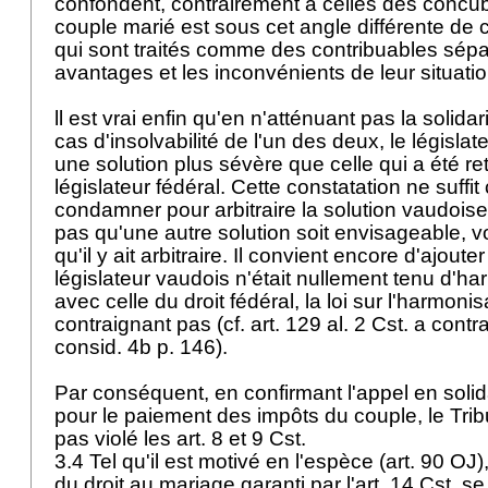
confondent, contrairement à celles des concub
couple marié est sous cet angle différente de 
qui sont traités comme des contribuables sépa
avantages et les inconvénients de leur situati
ll est vrai enfin qu'en n'atténuant pas la solida
cas d'insolvabilité de l'un des deux, le législat
une solution plus sévère que celle qui a été re
législateur fédéral. Cette constatation ne suff
condamner pour arbitraire la solution vaudoise. I
pas qu'une autre solution soit envisageable, vo
qu'il y ait arbitraire. Il convient encore d'ajoute
législateur vaudois n'était nullement tenu d'ha
avec celle du droit fédéral, la loi sur l'harmonisa
contraignant pas (cf.
art. 129 al. 2 Cst.
a contra
consid. 4b p. 146).
Par conséquent, en confirmant l'appel en solid
pour le paiement des impôts du couple, le Tribu
pas violé les
art. 8 et 9 Cst.
3.4 Tel qu'il est motivé en l'espèce (
art. 90 OJ
)
du droit au mariage garanti par l'
art. 14 Cst.
se 