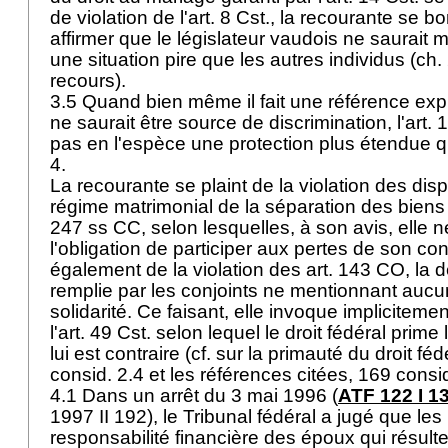
de violation de l'
art. 8 Cst.
, la recourante se bo
affirmer que le législateur vaudois ne saurait 
une situation pire que les autres individus (c
recours).
3.5 Quand bien même il fait une référence expres
ne saurait être source de discrimination, l'
art. 
pas en l'espèce une protection plus étendue qu
4.
La recourante se plaint de la violation des disp
régime matrimonial de la séparation des biens
247 ss CC
, selon lesquelles, à son avis, elle n
l'obligation de participer aux pertes de son conj
également de la violation des
art. 143 CO
, la 
remplie par les conjoints ne mentionnant aucu
solidarité. Ce faisant, elle invoque impliciteme
l'
art. 49 Cst.
selon lequel le droit fédéral prime 
lui est contraire (cf. sur la primauté du droit féd
consid. 2.4 et les références citées, 169 consi
4.1 Dans un arrêt du 3 mai 1996 (
ATF 122 I 1
1997 II 192), le Tribunal fédéral a jugé que les 
responsabilité financière des époux qui résult