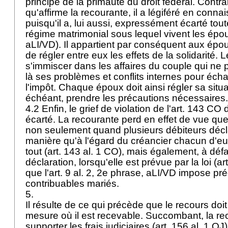
principe de la primauté du droit fédéral. Contr
qu'affirme la recourante, il a légiféré en con
puisqu'il a, lui aussi, expressément écarté tou
régime matrimonial sous lequel vivent les époux 
aLI/VD). Il appartient par conséquent aux épo
de régler entre eux les effets de la solidarité. L
s'immiscer dans les affaires du couple qui ne 
là ses problèmes et conflits internes pour éc
l'impôt. Chaque époux doit ainsi régler sa situa
échéant, prendre les précautions nécessaires
4.2 Enfin, le grief de violation de l'
art. 143 CO
d
écarté. La recourante perd en effet de vue que 
non seulement quand plusieurs débiteurs décla
manière qu'à l'égard du créancier chacun d'eux
tout (
art. 143 al. 1 CO
), mais également, à déf
déclaration, lorsqu'elle est prévue par la loi (
ar
que l'art. 9 al. 2, 2e phrase, aLI/VD impose p
contribuables mariés.
5.
Il résulte de ce qui précède que le recours doit
mesure où il est recevable. Succombant, la re
supporter les frais judiciaires (
art. 156 al. 1 OJ