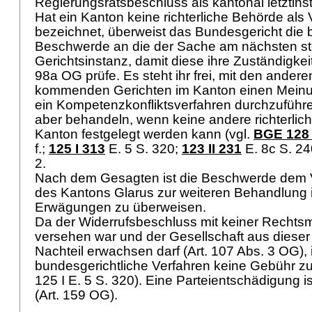
Regierungsratsbeschluss als kantonal letztins
Hat ein Kanton keine richterliche Behörde als 
bezeichnet, überweist das Bundesgericht die b
Beschwerde an die der Sache am nächsten s
Gerichtsinstanz, damit diese ihre Zuständigke
98a OG
prüfe. Es steht ihr frei, mit den andere
kommenden Gerichten im Kanton einen Mein
ein Kompetenzkonfliktsverfahren durchzuführ
aber behandeln, wenn keine andere richterlich
Kanton festgelegt werden kann (vgl.
BGE 128 
f.
;
125 I 313
E. 5 S. 320;
123 II 231
E. 8c S. 24
2.
Nach dem Gesagten ist die Beschwerde dem V
des Kantons Glarus zur weiteren Behandlung 
Erwägungen zu überweisen.
Da der Widerrufsbeschluss mit keiner Rechtsm
versehen war und der Gesellschaft aus dieser
Nachteil erwachsen darf (
Art. 107 Abs. 3 OG
),
bundesgerichtliche Verfahren keine Gebühr z
125 I E. 5 S. 320). Eine Parteientschädigung i
(
Art. 159 OG
).