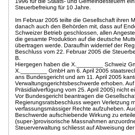
1996 für die Staats- und Gemeindesteuern ein
Steuerbefreiung für 10 Jahre.
Im Februar 2005 teilte die Gesellschaft ihren M
danach auch den Behörden mit, dass auf End
Schweizer Betrieb geschlossen, allen Angeste
die gesamte Produktion auf die deutsche Mutt
übertragen werde. Daraufhin widerrief der Reg
Beschluss vom 22. Februar 2005 die Steuerbe
B.
Hiergegen haben die X.________ Schweiz G
X.________ GmbH am 6. April 2005 staatsrec
ans Bundesgericht und am 11. April 2005 kan
Verwaltungsgerichtsbeschwerde erhoben. Auf le
Präsidialverfügung vom 25. April 2005) nicht 
Vor Bundesgericht beantragen die Gesellscha
Regierungsratsbeschluss wegen Verletzung m
verfassungsmässiger Rechte aufzuheben. Auc
Beschwerde aufschiebende Wirkung zu erteil
(super-)provisorische Massnahmen anzuordne
Steuerverwaltung schliesst auf Abweisung d