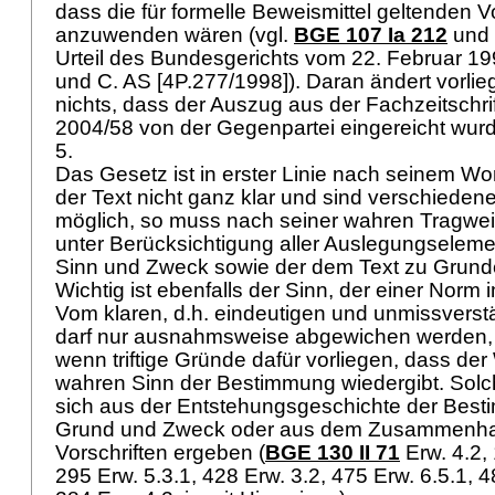
dass die für formelle Beweismittel geltenden V
anzuwenden wären (vgl.
BGE 107 Ia 212
und n
Urteil des Bundesgerichts vom 22. Februar 1
und C. AS [4P.277/1998]). Daran ändert vorli
nichts, dass der Auszug aus der Fachzeitschr
2004/58 von der Gegenpartei eingereicht wur
5.
Das Gesetz ist in erster Linie nach seinem Wor
der Text nicht ganz klar und sind verschiede
möglich, so muss nach seiner wahren Tragwe
unter Berücksichtigung aller Auslegungseleme
Sinn und Zweck sowie der dem Text zu Grund
Wichtig ist ebenfalls der Sinn, der einer Norm
Vom klaren, d.h. eindeutigen und unmissverst
darf nur ausnahmsweise abgewichen werden, 
wenn triftige Gründe dafür vorliegen, dass der
wahren Sinn der Bestimmung wiedergibt. Sol
sich aus der Entstehungsgeschichte der Best
Grund und Zweck oder aus dem Zusammenha
Vorschriften ergeben (
BGE 130 II 71
Erw. 4.2,
295 Erw. 5.3.1, 428 Erw. 3.2, 475 Erw. 6.5.1, 