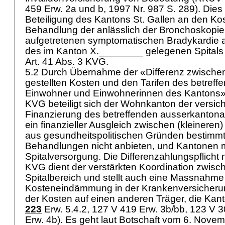
459 Erw. 2a und b, 1997 Nr. 987 S. 289). Dies s
Beteiligung des Kantons St. Gallen an den Kos
Behandlung der anlässlich der Bronchoskopie
aufgetretenen symptomatischen Bradykardie au
des im Kanton X.________ gelegenen Spital
Art. 41 Abs. 3 KVG
.
5.2 Durch Übernahme der «Differenz zwische
gestellten Kosten und den Tarifen des betreffe
Einwohner und Einwohnerinnen des Kantons
KVG
beteiligt sich der Wohnkanton der versic
Finanzierung des betreffenden ausserkantonale
ein finanzieller Ausgleich zwischen (kleinere
aus gesundheitspolitischen Gründen bestimmt
Behandlungen nicht anbieten, und Kantonen 
Spitalversorgung. Die Differenzahlungspflicht
KVG
dient der verstärkten Koordination zwis
Spitalbereich und stellt auch eine Massnahme
Kosteneindämmung in der Krankenversicheru
der Kosten auf einen anderen Träger, die Kant
223
Erw. 5.4.2, 127 V 419 Erw. 3b/bb, 123 V 
Erw. 4b). Es geht laut Botschaft vom 6. Nove