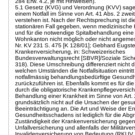
284 Erw. 4.2, je mit Hinweisen).
5.1 Gesetz (KVG) und Verordnung (KVV) sagen
einem Notfall im Sinne von Art. 41 Abs. 2 zwe
verstehen ist. Nach der Rechtsprechung ist di
stationären Fall gegeben, wenn medizinische 
und für die notwendige Spitalbehandlung eine
Wohnkanton nicht möglich oder nicht angeme
Nr. KV 231 S. 475 [K 128/01]; Gebhard Eugste
Krankenversicherung, in: Schweizerisches
Bundesverwaltungsrecht [SBVR]/Soziale Siche
318). Diese Umschreibung differenziert nicht 
welchen Umständen die Notfallsituation eintritt
notfallmässig behandlungsbedürftige Gesund
zurückzuführen ist. Ebenfalls kommt es für d
durch die obligatorische Krankenpflegeversich
Behandlung einer Krankheit im Sinne von
Art.
grundsätzlich nicht auf die Ursachen der gesu
Beeinträchtigung an. Die Art und Weise der E
Gesundheitsschadens ist lediglich für die Abg
Zuständigkeit der Krankenversicherung gegen
Unfallversicherung und allenfalls der Militärve
Invalidenversicherung von Bedeutung (RKUV 