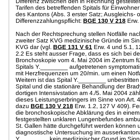
Differenz zwischen den in Rechnung gestellt
Tarifen des betreffenden Spitals für Einwohn
des Kantons (Abs. 3 erster Satz; Ausgleichs- 
Differenzzahlungspflicht:
BGE 130 V 218
Erw. 
Nach der Rechtsprechung stellen Notfälle nach
zweiter Satz KVG medizinische Gründe im Si
KVG
dar (vgl.
BGE 131 V 61
Erw. 4 und 5.1, 1
2.2 Es steht ausser Frage, dass es sich bei d
Bronchoskopie vom 4. Mai 2004 im Zentrum fü
Spitals Y.________ aufgetretenen symptomat
mit Herzfrequenzen um 20/min. um einen Notfa
Weitern ist das Spital Y.________ unbestritten 
Spital und die stationäre Behandlung der Brad
dortigen Intensivstation am 4./5. Mai 2004 zäh
dieses Leistungserbringers im Sinne von
Art.
dazu
BGE 130 V 218
Erw. 1.2, 127 V 409). Fer
die bronchoskopische Abklärung des in eine
festgestellten unklaren Lungenbefundes amb
St. Gallen hätte durchgeführt werden können 
diagnostische Untersuchung im ausserkantona
Y.________ kein medizinischer Grund im Sinne