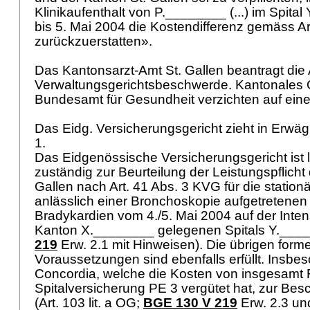
Klinikaufenthalt von P.________ (...) im Spita
bis 5. Mai 2004 die Kostendifferenz gemäss
Ar
zurückzuerstatten».
Das Kantonsarzt-Amt St. Gallen beantragt die
Verwaltungsgerichtsbeschwerde. Kantonales 
Bundesamt für Gesundheit verzichten auf ei
Das Eidg. Versicherungsgericht zieht in Erwä
1.
Das Eidgenössische Versicherungsgericht ist l
zuständig zur Beurteilung der Leistungspflicht
Gallen nach
Art. 41 Abs. 3 KVG
für die statio
anlässlich einer Bronchoskopie aufgetretene
Bradykardien vom 4./5. Mai 2004 auf der Inten
Kanton X.________ gelegenen Spitals Y.____
219
Erw. 2.1 mit Hinweisen). Die übrigen forme
Voraussetzungen sind ebenfalls erfüllt. Insbes
Concordia, welche die Kosten von insgesamt 
Spitalversicherung PE 3 vergütet hat, zur Besc
(
Art. 103 lit. a OG
;
BGE 130 V 219
Erw. 2.3 un