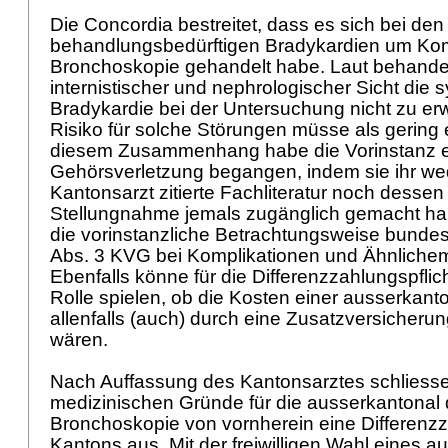
Die Concordia bestreitet, dass es sich bei den
behandlungsbedürftigen Bradykardien um Kom
Bronchoskopie gehandelt habe. Laut behande
internistischer und nephrologischer Sicht die
Bradykardie bei der Untersuchung nicht zu e
Risiko für solche Störungen müsse als gering 
diesem Zusammenhang habe die Vorinstanz ei
Gehörsverletzung begangen, indem sie ihr we
Kantonsarzt zitierte Fachliteratur noch dessen
Stellungnahme jemals zugänglich gemacht hab
die vorinstanzliche Betrachtungsweise bundes
Abs. 3 KVG
bei Komplikationen und Ähnliche
Ebenfalls könne für die Differenzzahlungspfli
Rolle spielen, ob die Kosten einer ausserkanto
allenfalls (auch) durch eine Zusatzversicheru
wären.
Nach Auffassung des Kantonsarztes schliesse
medizinischen Gründe für die ausserkantonal 
Bronchoskopie von vornherein eine Differenzz
Kantons aus. Mit der freiwilligen Wahl eines 