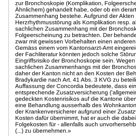
zur Bronchoskopie (Komplikation, Folgeersch
Ähnlichem) gehandelt habe, oder ob ein derart
Zusammenhang bestehe. Aufgrund der Akten s
Herzrhythmusstörung als Komplikation resp. a
sachlichen Zusammenhang mit der Bronchosk
Folgeerscheinung zu betrachten. Der behandel
zwar mit gewissen Vorbehalten einen anderen
Gemäss einem vom Kantonsarzt-Amt eingerei
der Fachliteratur könnten jedoch solche Stör
Eingriffsrisiko der Bronchoskopie sein. Wegen
sachlichen Zusammenhangs mit der Bronchos
daher der Kanton nicht an den Kosten der Be
Bradykardie nach
Art. 41 Abs. 3 KVG
zu beteil
Auffassung der Concordia bedeutete, dass ein
entsprechende Zusatzversicherung ('allgemei
gedeckten Kostenrisikos auf die Kantone über
eine Behandlung ausserhalb des Wohnkantons
der Krankenversicherer aufgrund einer Zusatz
Kosten dafür übernimmt, hat er auch die dabe
Folgekosten für - allenfalls auch unvorherseh
(...) zu übernehmen.»