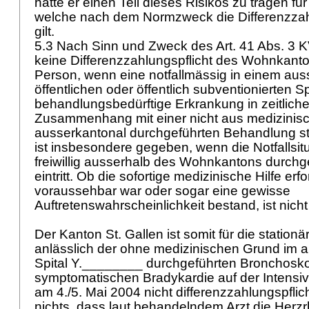
hätte er einen Teil dieses Risikos zu tragen f
welche nach dem Normzweck die Differenzzahl
gilt.
5.3 Nach Sinn und Zweck des
Art. 41 Abs. 3 
keine Differenzzahlungspflicht des Wohnkanto
Person, wenn eine notfallmässig in einem au
öffentlichen oder öffentlich subventionierten Sp
behandlungsbedürftige Erkrankung in zeitlic
Zusammenhang mit einer nicht aus medizini
ausserkantonal durchgeführten Behandlung st
ist insbesondere gegeben, wenn die Notfallsitu
freiwillig ausserhalb des Wohnkantons durch
eintritt. Ob die sofortige medizinische Hilfe e
voraussehbar war oder sogar eine gewisse
Auftretenswahrscheinlichkeit bestand, ist nich
Der Kanton St. Gallen ist somit für die statio
anlässlich der ohne medizinischen Grund im 
Spital Y.________ durchgeführten Bronchosko
symptomatischen Bradykardie auf der Intensivs
am 4./5. Mai 2004 nicht differenzzahlungspflic
nichts, dass laut behandelndem Arzt die Her