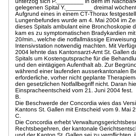
unterzog sich P.________ in dem im Nachba
gelegenen Spital Y.________ dreimal wöchentli
Aufgrund eines in einem CT-Thorax festgestel
Lungenbefundes wurde am 4. Mai 2004 im Zen
dieses Spitals ambulant eine Bronchoskopie d
kam es zu symptomatischen Bradykardien mi
20/min., welche die notfallmässige Einweisung
Intensivstation notwendig machten. Mit Verfü
2004 lehnte das Kantonsarzt-Amt St. Gallen 
Spitals um Kostengutsprache für die Behandl
und den eintägigen Aufenthalt ab. Zur Begründ
während einer laufenden ausserkantonalen 
erforderliche, vorher nicht geplante Therapie
den gesetzlichen Notfallbegriff nicht. Daran hie
Einspracheentscheid vom 21. Juni 2004 fest.
B.
Die Beschwerde der Concordia wies das Vers
Kantons St. Gallen mit Entscheid vom 9. Mai 
C.
Die Concordia erhebt Verwaltungsgerichtsbe
Rechtsbegehren, der kantonale Gerichtsentsc
und der Kanton St. Gallen sei zu verpflichten, i