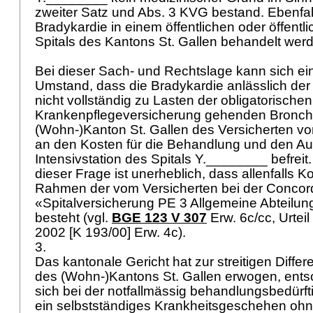
zweiter Satz und Abs. 3 KVG bestand. Ebenfall
Bradykardie in einem öffentlichen oder öffentl
Spitals des Kantons St. Gallen behandelt we
Bei dieser Sach- und Rechtslage kann sich ein
Umstand, dass die Bradykardie anlässlich der
nicht vollständig zu Lasten der obligatorischen
Krankenpflegeversicherung gehenden Broncho
(Wohn-)Kanton St. Gallen des Versicherten von
an den Kosten für die Behandlung und den Auf
Intensivstation des Spitals Y.________ befreit.
dieser Frage ist unerheblich, dass allenfalls
Rahmen der vom Versicherten bei der Conco
«Spitalversicherung PE 3 Allgemeine Abteilu
besteht (vgl.
BGE 123 V 307
Erw. 6c/cc, Urtei
2002 [K 193/00] Erw. 4c).
3.
Das kantonale Gericht hat zur streitigen Differ
des (Wohn-)Kantons St. Gallen erwogen, ents
sich bei der notfallmässig behandlungsbedürf
ein selbstständiges Krankheitsgeschehen oh