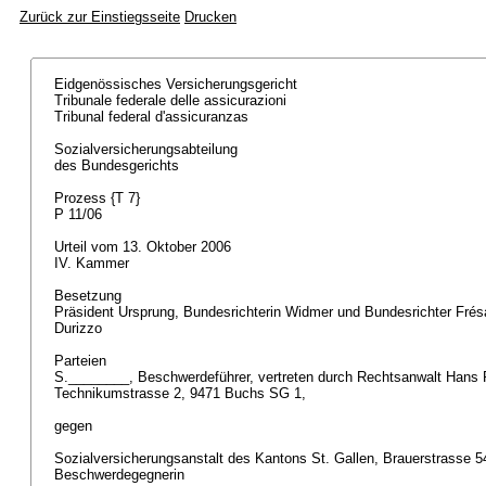
Zurück zur Einstiegsseite
Drucken
Eidgenössisches Versicherungsgericht
Tribunale federale delle assicurazioni
Tribunal federal d'assicuranzas
Sozialversicherungsabteilung
des Bundesgerichts
Prozess {T 7}
P 11/06
Urteil vom 13. Oktober 2006
IV. Kammer
Besetzung
Präsident Ursprung, Bundesrichterin Widmer und Bundesrichter Frésa
Durizzo
Parteien
S.________, Beschwerdeführer, vertreten durch Rechtsanwalt Hans 
Technikumstrasse 2, 9471 Buchs SG 1,
gegen
Sozialversicherungsanstalt des Kantons St. Gallen, Brauerstrasse 54
Beschwerdegegnerin