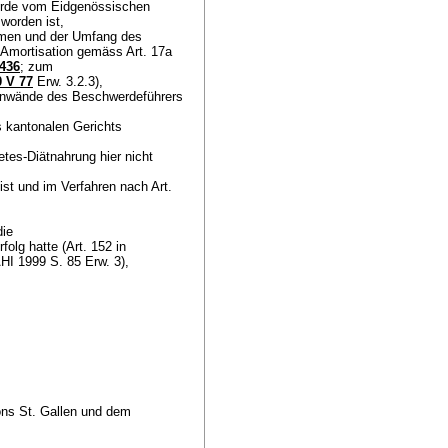
werde vom Eidgenössischen
 worden ist,
mmen und der Umfang des
n Amortisation gemäss
Art. 17a
436
; zum
 V 77
Erw. 3.2.3),
Einwände des Beschwerdeführers
s kantonalen Gerichts
tes-Diätnahrung hier nicht
 ist und im Verfahren nach
Art.
die
olg hatte (Art. 152 in
HI 1999 S. 85 Erw. 3),
ons St. Gallen und dem