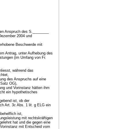
 den Anspruch des S.________
 Dezember 2004 und
 erhobene Beschwerde mit
em Antrag, unter Aufhebung des
stungen (im Umfang von Fr.
liesst, während das
chtet,
lung des Anspruchs auf eine
r Satz OG),
ung und Vorinstanz hätten ihm
cht ein hypothetisches
gebend ist, ob der
ach
Art. 3c Abs. 1 lit. g ELG
ein
ehelflich ist,
gsleistung mit rechtskräftigen
elehnt hat und die gegen eine
 Vorinstanz mit Entscheid vom