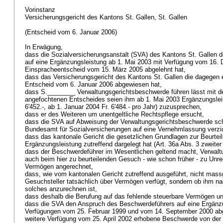
Vorinstanz
Versicherungsgericht des Kantons St. Gallen, St. Gallen
(Entscheid vom 6. Januar 2006)
In Erwägung,
dass die Sozialversicherungsanstalt (SVA) des Kantons St. Gallen
auf eine Ergänzungsleistung ab 1. Mai 2003 mit Verfügung vom 16.
Einspracheentscheid vom 15. März 2005 abgelehnt hat,
dass das Versicherungsgericht des Kantons St. Gallen die dagegen
Entscheid vom 6. Januar 2006 abgewiesen hat,
dass S.________ Verwaltungsgerichtsbeschwerde führen lässt mit d
angefochtenen Entscheides seien ihm ab 1. Mai 2003 Ergänzungslei
6'452.-, ab 1. Januar 2004 Fr. 6'484.- pro Jahr) zuzusprechen,
dass er des Weiteren um unentgeltliche Rechtspflege ersucht,
dass die SVA auf Abweisung der Verwaltungsgerichtsbeschwerde sch
Bundesamt für Sozialversicherungen auf eine Vernehmlassung verzi
dass das kantonale Gericht die gesetzlichen Grundlagen zur Beurtei
Ergänzungsleistung zutreffend dargelegt hat (Art. 36a Abs. 3 zweite
dass der Beschwerdeführer im Wesentlichen geltend macht, Verwalt
auch beim hier zu beurteilenden Gesuch - wie schon früher - zu Unre
Vermögen angerechnet,
dass, wie vom kantonalen Gericht zutreffend ausgeführt, nicht mass
Gesuchsteller tatsächlich über Vermögen verfügt, sondern ob ihm n
solches anzurechnen ist,
dass deshalb die Berufung auf das fehlende steuerbare Vermögen unb
dass die SVA den Anspruch des Beschwerdeführers auf eine Ergänzun
Verfügungen vom 25. Februar 1999 und vom 14. September 2000 abg
weitere Verfügung vom 25. April 2002 erhobene Beschwerde von der