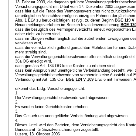
13. Februar 2003, die dagegen geführte Verwaltungsgerichtsbesch
Versicherungsgericht mit Urteil vom 17. Dezember 2003 abgewiesen
dass hier auf die Frage des Vermögensverzichts nicht zurückzuko
ursprünglichen Verzichtsvermögens einzig im Rahmen der jährliche
Abs. 1 ELV
zu berücksichtigen ist (vgl. zu deren Beginn
BGE 119 V 
Neuanmeldungsverfahren im Bereich Invalidenversicherung
BGE 130
dass die bezüglich des Vermögensverzichts erneut vorgebrachten 
daher nicht zu hören sind,
dass im Übrigen vollumfänglich auf die zutreffenden Erwägungen de
verwiesen wird,
dass die vorinstanzlich geltend gemachten Mehrkosten für eine Diabe
mehr streitig sind,
dass die Verwaltungsgerichtsbeschwerde offensichtlich unbegründet
36a OG
erledigt wird,
dass gemäss
Art. 134 OG
keine Kosten zu erheben sind,
dass kein Anspruch auf unentgeltliche Verbeiständung besteht, weil 
Verwaltungsgerichtsbeschwerde von vornherein keine Aussicht auf Erf
Verbindung mit
Art. 135 OG
;
BGE 124 V 309
Erw. 6 mit Hinweisen; A
erkennt das Eidg. Versicherungsgericht:
1.
Die Verwaltungsgerichtsbeschwerde wird abgewiesen.
2.
Es werden keine Gerichtskosten erhoben.
3.
Das Gesuch um unentgeltliche Verbeiständung wird abgewiesen.
4.
Dieses Urteil wird den Parteien, dem Versicherungsgericht des Kant
Bundesamt für Sozialversicherungen zugestellt.
Luzern, 13. Oktober 2006