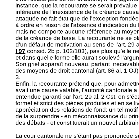
instance, que la recourante se serait prévalue d
inférieure de l'inexistence de la créance causa
attaquée ne fait état que de l'exception fondée s
à ordre en raison de l'absence d'indication du
mais ne comporte aucune référence au moyen t
de la créance de base. La recourante ne se pl
d'un défaut de motivation au sens de l'
art. 29 a
I 97
consid. 2b p. 102/103), pas plus qu'elle n
et dans quelle forme elle aurait soulevé l'arg
Son grief apparaît nouveau, partant irrecevab
des moyens de droit cantonal (
art. 86 al. 1 OJ
)
3.
Enfin, la recourante prétend que, pour admettre
avait une cause valable, l'autorité cantonale a 
entendue garanti par l'
art. 29 al. 2 Cst.
en s'éc
formel et strict des pièces produites et en se li
appréciation des relations de fond; un tel motif 
de la surprendre - en méconnaissance du princ
des débats - et constituerait un nouvel arbitrai
La cour cantonale ne s'étant pas prononcée s