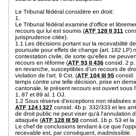
Le Tribunal fédéral considère en droit:
1.
Le Tribunal fédéral examine d'office et libremen
recours qui lui est soumis (
ATF 128 II 311
consi
jurisprudence citée).
1.1 Les décisions portant sur la recevabilité de
poursuite pour effets de change (
art. 182 LP
) 
contestation civile, de sorte qu'elles ne peuvent
recours en réforme (
ATF 93 II 436
consid. 2 p.
en revanche, susceptibles d'un recours de droi
violation de l'
art. 9 Cst.
(
ATF 104 III 95
consid. 1
temps contre une telle décision, prise en dern
cantonale, le présent recours est ouvert sous l'
1, 87 et 89 al. 1 OJ.
1.2 Sous réserve d'exceptions non réalisées en
ATF 124 I 327
consid. 4b p. 332/333 et les arrê
de droit public ne peut viser qu'à l'annulation 
attaquée (
ATF 128 III 50
consid. 1b p. 53 et la
Le chef de conclusions tendant à ce que l'oppo
recevable est, par conséquent, inadmissible.