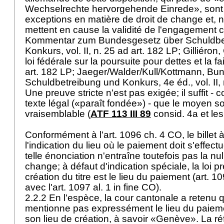
Wechselrechte hervorgehende Einrede», sont v
exceptions en matière de droit de change et, 
mettent en cause la validité de l'engagement c
Kommentar zum Bundesgesetz über Schuldbe
Konkurs, vol. II, n. 25 ad
art. 182 LP
; Gilliéro
loi fédérale sur la poursuite pour dettes et la faill
art. 182 LP
; Jaeger/Walder/Kull/Kottmann, Bu
Schuldbetreibung und Konkurs, 4e éd., vol. II,
Une preuve stricte n'est pas exigée; il suffit -
texte légal («paraît fondée») - que le moyen so
vraisemblable (
ATF 113 III 89
consid. 4a et les
Conformément à l'
art. 1096 ch. 4 CO
, le billet
l'indication du lieu où le paiement doit s'effect
telle énonciation n'entraîne toutefois pas la null
change; à défaut d'indication spéciale, la loi 
création du titre est le lieu du paiement (art. 10
avec l'art. 1097 al. 1 in fine CO).
2.2.2 En l'espèce, la cour cantonale a retenu qu
mentionne pas expressément le lieu du paiemen
son lieu de création, à savoir «Genève». La r