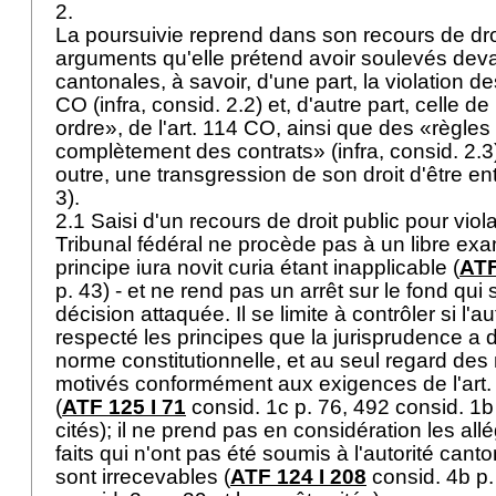
2.
La poursuivie reprend dans son recours de dro
arguments qu'elle prétend avoir soulevés devan
cantonales, à savoir, d'une part, la violation d
CO
(infra, consid. 2.2) et, d'autre part, celle de
ordre», de l'
art. 114 CO
, ainsi que des «règles 
complètement des contrats» (infra, consid. 2.3
outre, une transgression de son droit d'être en
3).
2.1 Saisi d'un recours de droit public pour viola
Tribunal fédéral ne procède pas à un libre exa
principe iura novit curia étant inapplicable (
ATF
p. 43) - et ne rend pas un arrêt sur le fond qui s
décision attaquée. Il se limite à contrôler si l'a
respecté les principes que la jurisprudence a 
norme constitutionnelle, et au seul regard de
motivés conformément aux exigences de l'
art.
(
ATF 125 I 71
consid. 1c p. 76, 492 consid. 1b 
cités); il ne prend pas en considération les al
faits qui n'ont pas été soumis à l'autorité cant
sont irrecevables (
ATF 124 I 208
consid. 4b p