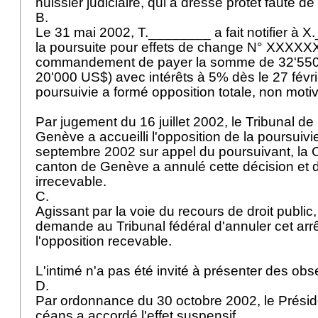
huissier judiciaire, qui a dressé protêt faute d
B.
Le 31 mai 2002, T.________ a fait notifier à 
la poursuite pour effets de change N° XXXXX
commandement de payer la somme de 32'550 fr
20'000 US$) avec intérêts à 5% dès le 27 févr
poursuivie a formé opposition totale, non moti
Par jugement du 16 juillet 2002, le Tribunal d
Genève a accueilli l'opposition de la poursuivi
septembre 2002 sur appel du poursuivant, la C
canton de Genève a annulé cette décision et d
irrecevable.
C.
Agissant par la voie du recours de droit publ
demande au Tribunal fédéral d'annuler cet arrê
l'opposition recevable.
L'intimé n'a pas été invité à présenter des obs
D.
Par ordonnance du 30 octobre 2002, le Présid
céans a accordé l'effet suspensif.