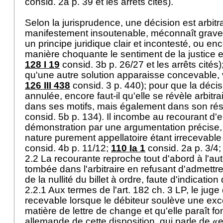
consid. 2a p. 39 et les arrêts cités).
Selon la jurisprudence, une décision est arbitra
manifestement insoutenable, méconnaît grav
un principe juridique clair et incontesté, ou en
manière choquante le sentiment de la justice et
128 I 19
consid. 3b p. 26/27 et les arrêts cités); 
qu'une autre solution apparaisse concevable, v
126 III 438
consid. 3 p. 440); pour que la décis
annulée, encore faut-il qu'elle se révèle arbit
dans ses motifs, mais également dans son résu
consid. 5b p. 134). Il incombe au recourant d'e
démonstration par une argumentation précise, 
nature purement appellatoire étant irrecevable 
consid. 4b p. 11/12;
110 Ia 1
consid. 2a p. 3/4
2.2 La recourante reproche tout d'abord à l'aut
tombée dans l'arbitraire en refusant d'admettre
de la nullité du billet à ordre, faute d'indicatio
2.2.1 Aux termes de l'
art. 182 ch. 3 LP
, le juge
recevable lorsque le débiteur soulève une exc
matière de lettre de change et qu'elle paraît f
allemande de cette disposition, qui parle de 