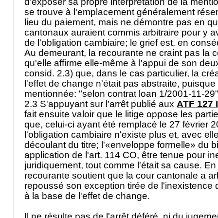
d'exposer sa propre interprétation de la menti
se trouve à l'emplacement généralement réserv
lieu du paiement, mais ne démontre pas en quo
cantonaux auraient commis arbitraire pour y a
de l'obligation cambiaire; le grief est, en cons
Au demeurant, la recourante ne craint pas la co
qu'elle affirme elle-même à l'appui de son deu
consid. 2.3) que, dans le cas particulier, la c
l'effet de change n'était pas abstraite, puisque
mentionnée: "selon contrat loan 1/2001-11-29
2.3 S'appuyant sur l'arrêt publié aux
ATF 127 I
fait ensuite valoir que le litige oppose les part
que, celui-ci ayant été remplacé le 27 février 
l'obligation cambiaire n'existe plus et, avec ell
découlant du titre; l'«enveloppe formelle» du bi
application de l'
art. 114 CO
, être tenue pour in
juridiquement, tout comme l'était sa cause. En 
recourante soutient que la cour cantonale a ar
repoussé son exception tirée de l'inexistence 
à la base de l'effet de change.
Il ne résulte pas de l'arrêt déféré, ni du jugem