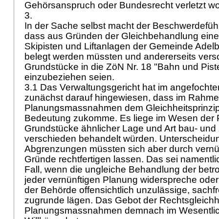
Gehörsanspruch oder Bundesrecht verletzt w
3.
In der Sache selbst macht der Beschwerdeführ
dass aus Gründen der Gleichbehandlung einer
Skipisten und Liftanlagen der Gemeinde Adel
belegt werden müssten und andererseits vers
Grundstücke in die ZöN Nr. 18 "Bahn und Pist
einzubeziehen seien.
3.1 Das Verwaltungsgericht hat im angefocht
zunächst darauf hingewiesen, dass im Rahm
Planungsmassnahmen dem Gleichheitsprinzi
Bedeutung zukomme. Es liege im Wesen der 
Grundstücke ähnlicher Lage und Art bau- und 
verschieden behandelt würden. Unterscheidu
Abgrenzungen müssten sich aber durch vernün
Gründe rechtfertigen lassen. Das sei namentli
Fall, wenn die ungleiche Behandlung der betr
jeder vernünftigen Planung widerspreche od
der Behörde offensichtlich unzulässige, sac
zugrunde lägen. Das Gebot der Rechtsgleichhei
Planungsmassnahmen demnach im Wesentlic