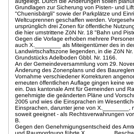
aufgelegt. Durch die Änderungen sollen planu
Grundlagen zur Sicherung von Pisten- und Li
"Chuenisbärgli" sowie der Parkplätze und Einr
Weltcuprennen geschaffen werden. Vorgeseh
ursprünglich drei Zonen für öffentliche Nutzun
die hier umstrittene ZöN Nr. 18 "Bahn und Pist
Gegen die Vorlage erhoben mehrere Personen
auch X.________ als Miteigentümer des in de
Landwirtschaftszone liegenden, in die ZöN Nr
Grundstücks Adelboden Gbbl. Nr. 1166.
An der Gemeindeversammlung vom 29. Novem
Änderung des Zonenplans und des Baureglem
Vornahme verschiedener Korrekturen angen
erneuten öffentlichen Auflage gingen keine w
ein. Das kantonale Amt für Gemeinden und 
genehmigte die geänderten Pläne und Vorschr
2005 und wies die Einsprachen im Wesentlich
Einsprachen, darunter jene von X.________, 
soweit geeignet - als Rechtsverwahrungen vor
B.
Gegen den Genehmigungsentscheid des Amt
und Raumordnung führte X.________ Beschwer