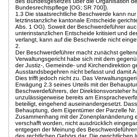
des Bundesgesetzes über die Organisation de
Bundesrechtspflege [OG; SR 700]).
1.3 Die staatsrechtliche Beschwerde kann nu
letztinstanzliche kantonale Entscheide gericht
Abs. 1 OG
). Soweit der Beschwerdeführer auc
unterinstanzlichen Entscheide kritisiert und 
verlangt, kann auf die Beschwerde nicht eing
2.
Der Beschwerdeführer macht zunächst gelten
Verwaltungsgericht habe sich mit dem gegen
der Justiz-, Gemeinde- und Kirchendirektion ge
Ausstandsbegehren nicht befasst und damit
A
Dies trifft jedoch nicht zu. Das Verwaltungsgeri
Erwägung 2.3 seines Urteils mit der Behauptu
Beschwerdeführers, der Direktionsvorsteher h
unzulässigerweise bereits am Einspracheverf
beteiligt, eingehend auseinandergesetzt. Dass
Behauptung, dem Eigentümer der Parzelle Nr. 
Zusammenhang mit der Zonenplanänderung ei
verschafft worden, nicht ausdrücklich eingegang
entgegen der Meinung des Beschwerdeführer
des rechtlichen Gehörs dar. Die gerichtlichen 