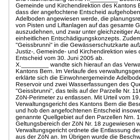
Gemeinde und Kirchendirektion des Kantons Be
dass der angefochtene Entscheid aufgehobe
Adelboden angewiesen werde, die planungsre
von Pisten und Liftanlagen auf das gesamte 
auszudehnen, und zwar unter gleichzeitiger A
einheitlichen Entschädigungskonzepts. Zudem
"Geissbrunni" in die Gewässerschutzkarte au
Justiz-, Gemeinde- und Kirchendirektion wies
Entscheid vom 30. Juni 2005 ab.
X.________ wandte sich hierauf an das Verwa
Kantons Bern. Im Verlaufe des verwaltungsger
erklärte sich die Einwohnergemeinde Adelbode
Reservoir und zwei Wasserfassungen des Que
"Geissbrunni", das teils auf der Parzelle Nr. 1
ZöN-Perimeter zu entlassen. Mit Urteil vom 19
Verwaltungsgericht des Kantons Bern die Bes
und hob den angefochtenen Entscheid insoweit
genannte Quellgebiet auf den Parzellen Nrn.
Geltungsbereich der ZöN Nr. 18 zugewiesen 
Verwaltungsgericht ordnete die Entlassung de
aus der ZöN an. Im Übrigen wurde die Besch