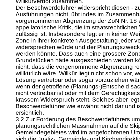
Willkürverbot zusammen.
Der Beschwerdeführer widerspricht diesen - zu
Ausführungen nicht, übt indes im Zusammenh
vorgenommenen Abgrenzung der ZöN Nr. 18 a
appellatorische Kritik, die im staatsrechtlichen
zulässig ist. Insbesondere legt er in keiner We
Zone in ihrer konkreten Ausgestaltung jeder v
widersprechen würde und der Planungszweck g
werden könnte. Dass auch eine grössere Zone
Grundstücken hätte ausgeschieden werden kö
nicht, dass die vorgenommene Abgrenzung re
willkürlich wäre. Willkür liegt nicht schon vor,
Lösung vertretbar oder sogar vorzuziehen wär
wenn der getroffene (Planungs-)Entscheid sac
nicht vertretbar ist oder mit dem Gerechtigkei
krassem Widerspruch steht. Solches aber legt
Beschwerdeführer wie erwähnt nicht dar und is
ersichtlich.
3.2 Zur Forderung des Beschwerdeführers u
planungsrechtlichen Massnahmen auf die Ski
Gemeindegebietes wird im angefochtenen Urteil
sich die Justiz-, Gemeinde- und Kirchendirekt