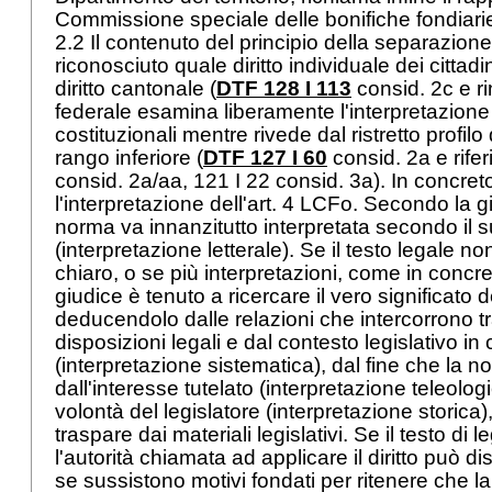
Commissione speciale delle bonifiche fondiar
2.2 Il contenuto del principio della separazione 
riconosciuto quale diritto individuale dei cittadi
diritto cantonale (
DTF 128 I 113
consid. 2c e rin
federale esamina liberamente l'interpretazion
costituzionali mentre rivede dal ristretto profilo d
rango inferiore (
DTF 127 I 60
consid. 2a e rifer
consid. 2a/aa, 121 I 22 consid. 3a). In concreto 
l'interpretazione dell'art. 4 LCFo. Secondo la 
norma va innanzitutto interpretata secondo il s
(interpretazione letterale). Se il testo legale 
chiaro, o se più interpretazioni, come in concret
giudice è tenuto a ricercare il vero significato 
deducendolo dalle relazioni che intercorrono tr
disposizioni legali e dal contesto legislativo in 
(interpretazione sistematica), dal fine che la
dall'interesse tutelato (interpretazione teleolo
volontà del legislatore (interpretazione storic
traspare dai materiali legislativi. Se il testo di 
l'autorità chiamata ad applicare il diritto può d
se sussistono motivi fondati per ritenere che l