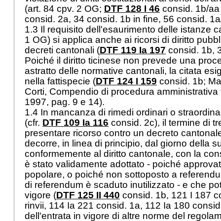
(
art. 84 cpv. 2 OG
;
DTF 128 I 46
consid. 1b/aa i
consid. 2a, 34 consid. 1b in fine, 56 consid. 1
1.3 Il requisito dell'esaurimento delle istanze c
1 OG
) si applica anche ai ricorsi di diritto pubb
decreti cantonali (
DTF 119 Ia 197
consid. 1b, 
Poiché il diritto ticinese non prevede una proce
astratto delle normative cantonali, la citata e
nella fattispecie (
DTF 124 I 159
consid. 1b; Ma
Corti, Compendio di procedura amministrativa 
1997, pag. 9 e 14).
1.4 In mancanza di rimedi ordinari o straordinar
(cfr.
DTF 109 Ia 116
consid. 2c), il termine di tr
presentare ricorso contro un decreto cantonale
decorre, in linea di principio, dal giorno della 
conformemente al diritto cantonale, con la co
è stato validamente adottato - poiché approvat
popolare, o poiché non sottoposto a referendu
di referendum è scaduto inutilizzato - e che pot
vigore (
DTF 125 II 440
consid. 1b, 121 I 187 c
rinvii, 114 Ia 221 consid. 1a, 112 Ia 180 consi
dell'entrata in vigore di altre norme del regol