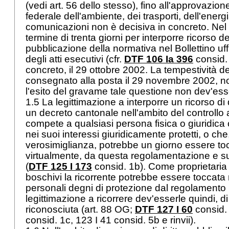
(vedi art. 56 dello stesso), fino all'approvazio
federale dell'ambiente, dei trasporti, dell'energ
comunicazioni non è decisiva in concreto. Nel 
termine di trenta giorni per interporre ricorso d
pubblicazione della normativa nel Bollettino uffi
degli atti esecutivi (cfr.
DTF 106 Ia 396
consid. 
concreto, il 29 ottobre 2002. La tempestività dell
consegnato alla posta il 29 novembre 2002, no
l'esito del gravame tale questione non dev'es
1.5 La legittimazione a interporre un ricorso di 
un decreto cantonale nell'ambito del controllo 
compete a qualsiasi persona fisica o giuridica 
nei suoi interessi giuridicamente protetti, o ch
verosimiglianza, potrebbe un giorno essere to
virtualmente, da questa regolamentazione e su
(
DTF 125 I 173
consid. 1b). Come proprietaria d
boschivi la ricorrente potrebbe essere toccata 
personali degni di protezione dal regolamento li
legittimazione a ricorrere dev'esserle quindi, 
riconosciuta (
art. 88 OG
;
DTF 127 I 60
consid. 
consid. 1c, 123 I 41 consid. 5b e rinvii).