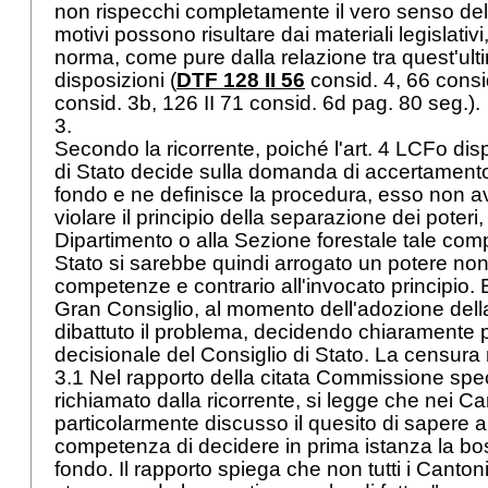
non rispecchi completamente il vero senso del
motivi possono risultare dai materiali legislativi
norma, come pure dalla relazione tra quest'ulti
disposizioni (
DTF 128 II 56
consid. 4, 66 consi
consid. 3b, 126 II 71 consid. 6d pag. 80 seg.).
3.
Secondo la ricorrente, poiché l'art. 4 LCFo dis
di Stato decide sulla domanda di accertamento
fondo e ne definisce la procedura, esso non 
violare il principio della separazione dei poteri
Dipartimento o alla Sezione forestale tale compi
Stato si sarebbe quindi arrogato un potere non
competenze e contrario all'invocato principio. 
Gran Consiglio, al momento dell'adozione del
dibattuto il problema, decidendo chiaramente
decisionale del Consiglio di Stato. La censur
3.1 Nel rapporto della citata Commissione spec
richiamato dalla ricorrente, si legge che nei Ca
particolarmente discusso il quesito di sapere a
competenza di decidere in prima istanza la bo
fondo. Il rapporto spiega che non tutti i Cantoni