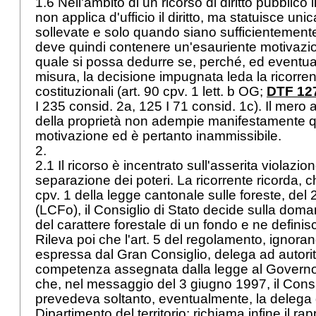
1.6 Nell'ambito di un ricorso di diritto pubblico 
non applica d'ufficio il diritto, ma statuisce u
sollevate e solo quando siano sufficientemente 
deve quindi contenere un'esauriente motivazion
quale si possa dedurre se, perché, ed eventu
misura, la decisione impugnata leda la ricorrente
costituzionali (
art. 90 cpv. 1 lett. b OG
;
DTF 127
I 235 consid. 2a, 125 I 71 consid. 1c). Il mero
della proprietà non adempie manifestamente q
motivazione ed è pertanto inammissibile.
2.
2.1 Il ricorso è incentrato sull'asserita violazio
separazione dei poteri. La ricorrente ricorda, c
cpv. 1 della legge cantonale sulle foreste, del 
(LCFo), il Consiglio di Stato decide sulla dom
del carattere forestale di un fondo e ne definis
Rileva poi che l'
art. 5 del
regolamento, ignoran
espressa dal Gran Consiglio, delega ad autorità 
competenza assegnata dalla legge al Governo;
che, nel messaggio del 3 giugno 1997, il Consi
prevedeva soltanto, eventualmente, la delega 
Dipartimento del territorio; richiama infine il ra