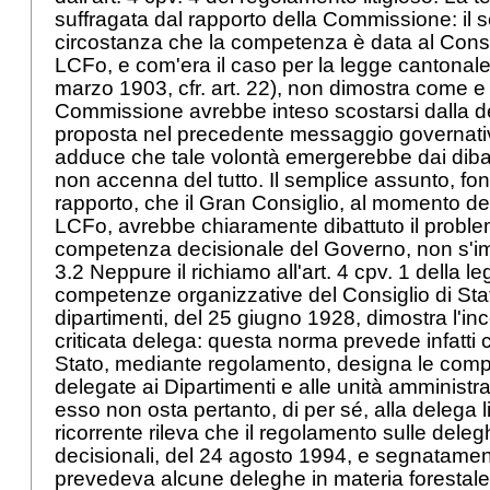
suffragata dal rapporto della Commissione: il 
circostanza che la competenza è data al Consigl
LCFo, e com'era il caso per la legge cantonale
marzo 1903, cfr. art. 22), non dimostra come e
Commissione avrebbe inteso scostarsi dalla 
proposta nel precedente messaggio governativo
adduce che tale volontà emergerebbe dai dibatt
non accenna del tutto. Il semplice assunto, fon
rapporto, che il Gran Consiglio, al momento de
LCFo, avrebbe chiaramente dibattuto il probl
competenza decisionale del Governo, non s'im
3.2 Neppure il richiamo all'art. 4 cpv. 1 della 
competenze organizzative del Consiglio di Stat
dipartimenti, del 25 giugno 1928, dimostra l'inco
criticata delega: questa norma prevede infatti c
Stato, mediante regolamento, designa le comp
delegate ai Dipartimenti e alle unità amministr
esso non osta pertanto, di per sé, alla delega li
ricorrente rileva che il regolamento sulle del
decisionali, del 24 agosto 1994, e segnatament
prevedeva alcune deleghe in materia forestale