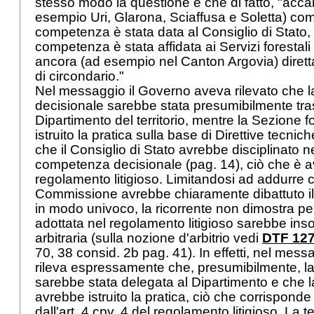
stesso modo la questione e che di fatto, "acca
esempio Uri, Glarona, Sciaffusa e Soletta) come
competenza è stata data al Consiglio di Stato, i
competenza è stata affidata ai Servizi forestali 
ancora (ad esempio nel Canton Argovia) dirett
di circondario."
Nel messaggio il Governo aveva rilevato che
decisionale sarebbe stata presumibilmente tr
Dipartimento del territorio, mentre la Sezione 
istruito la pratica sulla base di Direttive tecnich
che il Consiglio di Stato avrebbe disciplinato 
competenza decisionale (pag. 14), ciò che è a
regolamento litigioso. Limitandosi ad addurre
Commissione avrebbe chiaramente dibattuto i
in modo univoco, la ricorrente non dimostra pe
adottata nel regolamento litigioso sarebbe insos
arbitraria (sulla nozione d'arbitrio vedi
DTF 127
70, 38 consid. 2b pag. 41). In effetti, nel mess
rileva espressamente che, presumibilmente, 
sarebbe stata delegata al Dipartimento e che l
avrebbe istruito la pratica, ciò che corrispond
dall'
art. 4 cpv. 4 del
regolamento litigioso. La te