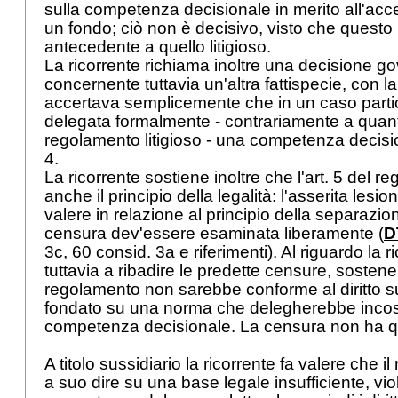
sulla competenza decisionale in merito all'acc
un fondo; ciò non è decisivo, visto che quest
antecedente a quello litigioso.
La ricorrente richiama inoltre una decisione go
concernente tuttavia un'altra fattispecie, con l
accertava semplicemente che in un caso partic
delegata formalmente - contrariamente a quant
regolamento litigioso - una competenza decisi
4.
La ricorrente sostiene inoltre che l'
art. 5 del
reg
anche il principio della legalità: l'asserita lesi
valere in relazione al principio della separazion
censura dev'essere esaminata liberamente (
D
3c, 60 consid. 3a e riferimenti). Al riguardo la ri
tuttavia a ribadire le predette censure, sostene
regolamento non sarebbe conforme al diritto s
fondato su una norma che delegherebbe incos
competenza decisionale. La censura non ha qu
A titolo sussidiario la ricorrente fa valere che 
a suo dire su una base legale insufficiente, vi