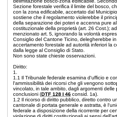
delimitazione bosco-zona edificabile. Second
Sezione forestale verifica il limite del bosco, 
con la zona edificabile, accertato dal Municipio:
sostiene che il regolamento violerebbe il princi
della separazione dei poteri e accenna pure al
costituzionale della proprietà (
art. 26 Cost.
); a
menzionato art. 5, ignorando la volontà espre
Consiglio del Cantone Ticino, delegherebbe in
accertamento forestale ad autorità inferiori la 
dalla legge al Consiglio di Stato.
Non sono state chieste osservazioni.
Diritto:
1.
1.1 Il Tribunale federale esamina d'ufficio e c
l'ammissibilità dei ricorsi che gli vengono sott
vincolato, in tale ambito, dagli argomenti delle p
conclusioni (
DTF 128 I 46
consid. 1a).
1.2 Il ricorso di diritto pubblico, diretto contro
cantonale di portata generale e astratta, è l'unic
federale a disposizione della ricorrente per c
violazione di diritti costituzionali ai sensi dell'
ar