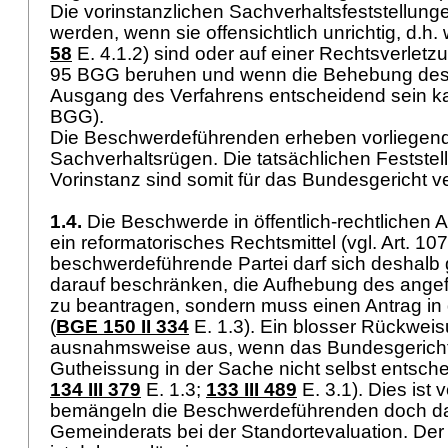
Die vorinstanzlichen Sachverhaltsfeststellun
werden, wenn sie offensichtlich unrichtig, d.h. w
58
E. 4.1.2) sind oder auf einer Rechtsverlet
95 BGG
beruhen und wenn die Behebung des
Ausgang des Verfahrens entscheidend sein k
BGG
).
Die Beschwerdeführenden erheben vorliegend
Sachverhaltsrügen. Die tatsächlichen Feststel
Vorinstanz sind somit für das Bundesgericht v
1.4.
Die Beschwerde in öffentlich-rechtlichen 
ein reformatorisches Rechtsmittel (vgl.
Art. 10
beschwerdeführende Partei darf sich deshalb g
darauf beschränken, die Aufhebung des ange
zu beantragen, sondern muss einen Antrag in 
(
BGE 150 II 334
E. 1.3). Ein blosser Rückweis
ausnahmsweise aus, wenn das Bundesgericht 
Gutheissung in der Sache nicht selbst entsche
134 III 379
E. 1.3;
133 III 489
E. 3.1). Dies ist 
bemängeln die Beschwerdeführenden doch d
Gemeinderats bei der Standortevaluation. De