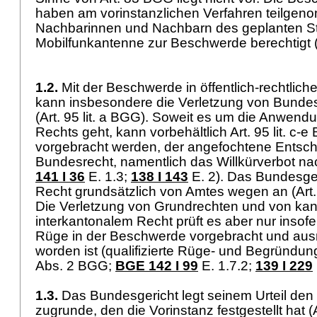
haben am vorinstanzlichen Verfahren teilgen
Nachbarinnen und Nachbarn des geplanten St
Mobilfunkantenne zur Beschwerde berechtigt 
1.2.
Mit der Beschwerde in öffentlich-rechtlic
kann insbesondere die Verletzung von Bunde
(
Art. 95 lit. a BGG
). Soweit es um die Anwend
Rechts geht, kann vorbehältlich
Art. 95 lit. c-
vorgebracht werden, der angefochtene Entsc
Bundesrecht, namentlich das Willkürverbot n
141 I 36
E. 1.3
;
138 I 143
E. 2). Das Bundesge
Recht grundsätzlich von Amtes wegen an (
Art
Die Verletzung von Grundrechten und von ka
interkantonalem Recht prüft es aber nur insofe
Rüge in der Beschwerde vorgebracht und aus
worden ist (qualifizierte Rüge- und Begründung
Abs. 2 BGG
;
BGE 142 I 99
E. 1.7.2
;
139 I 229
1.3.
Das Bundesgericht legt seinem Urteil den
zugrunde, den die Vorinstanz festgestellt hat (