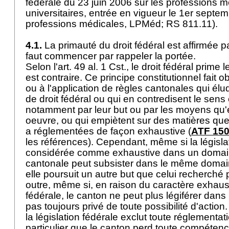
fédérale du 23 juin 2006 sur les professions 
universitaires, entrée en vigueur le 1er septem
professions médicales, LPMéd; RS 811.11).
4.1.
La primauté du droit fédéral est affirmée pa
faut commencer par rappeler la portée.
Selon l'
art. 49 al. 1 Cst.
, le droit fédéral prime l
est contraire. Ce principe constitutionnel fait o
ou à l'application de règles cantonales qui élu
de droit fédéral ou qui en contredisent le sens o
notamment par leur but ou par les moyens qu'e
oeuvre, ou qui empiètent sur des matières que 
a réglementées de façon exhaustive (
ATF 150
les références). Cependant, même si la législa
considérée comme exhaustive dans un domain
cantonale peut subsister dans le même domaine
elle poursuit un autre but que celui recherché p
outre, même si, en raison du caractère exhausti
fédérale, le canton ne peut plus légiférer dans 
pas toujours privé de toute possibilité d'action
la législation fédérale exclut toute réglement
particulier que le canton perd toute compéten