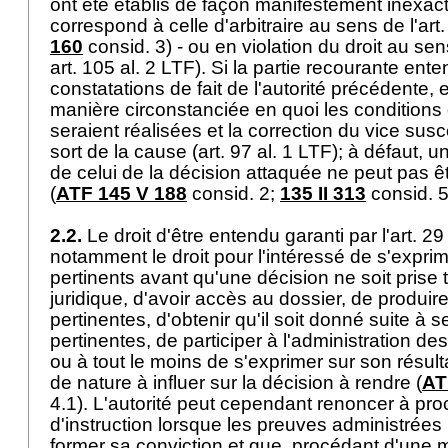
ont été établis de façon manifestement inexact
correspond à celle d'arbitraire au sens de l'
art.
160
consid. 3) - ou en violation du droit au sens
art. 105 al. 2 LTF
). Si la partie recourante ent
constatations de fait de l'autorité précédente, e
manière circonstanciée en quoi les conditions 
seraient réalisées et la correction du vice susce
sort de la cause (
art. 97 al. 1 LTF
); à défaut, u
de celui de la décision attaquée ne peut pas ê
(
ATF 145 V 188
consid. 2;
135 II 313
consid. 5
2.2.
Le droit d'être entendu garanti par l'
art. 29
notamment le droit pour l'intéressé de s'expri
pertinents avant qu'une décision ne soit prise 
juridique, d'avoir accès au dossier, de produi
pertinentes, d'obtenir qu'il soit donné suite à 
pertinentes, de participer à l'administration de
ou à tout le moins de s'exprimer sur son résult
de nature à influer sur la décision à rendre (
AT
4.1). L'autorité peut cependant renoncer à p
d'instruction lorsque les preuves administrées 
former sa conviction et que, procédant d'une m