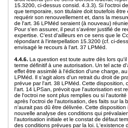
15.3200, ci-dessus consid. 4.3.3). Si l'octroi de
que temporaire, son titulaire doit toutefois êtr
requérir son renouvellement et, dans la mesur
de l'
art. 36 LPMéd
seraient (à nouveau) réunies,
Pour s'en assurer, il peut s'avérer justifié de r
expertise. C'est d'ailleurs en ce sens que le Co
répondant à l'interpellation 15.3200 (cf. ci-des
envisagé le recours à l'
art. 37 LPMéd
.
4.4.6.
La question est toute autre dès lors qu'il
terme définitif à une autorisation. Un tel acte d
effet être assimilé à l'édiction d'une charge, au
LPMéd
. Il s'agit alors d'un retrait du droit de pr
prévue par l'
art. 38 LPMéd
. Cette disposition
l'
art. 14 LPSan
, prévoit que l'autorisation est r
de l'octroi ne sont plus remplies ou si l'autori
après l'octroi de l'autorisation, des faits sur la
n'aurait pas dû être délivrée. Cette dispositio
nouvelle analyse des conditions qui prévalaient
l'autorisation initiale et le constat de défaut tem
des conditions prévues par la loi. L'existenc