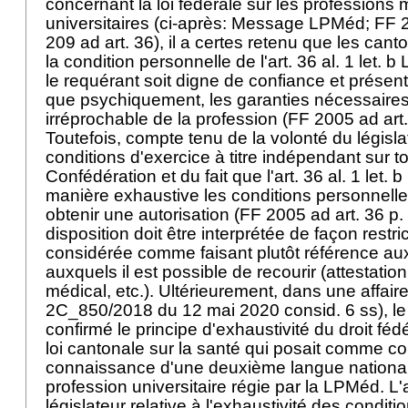
concernant la loi fédérale sur les professions
universitaires (ci-après: Message LPMéd; FF 2
209 ad art. 36), il a certes retenu que les can
la condition personnelle de l'
art. 36 al. 1 let. 
le requérant soit digne de confiance et présen
que psychiquement, les garanties nécessaires
irréprochable de la profession (FF 2005 ad art.
Toutefois, compte tenu de la volonté du législat
conditions d'exercice à titre indépendant sur tout
Confédération et du fait que l'
art. 36 al. 1 let.
manière exhaustive les conditions personnell
obtenir une autorisation (FF 2005 ad art. 36 p. 
disposition doit être interprétée de façon restric
considérée comme faisant plutôt référence a
auxquels il est possible de recourir (attestation 
médical, etc.). Ultérieurement, dans une affaire
2C_850/2018 du 12 mai 2020 consid. 6 ss), le 
confirmé le principe d'exhaustivité du droit féd
loi cantonale sur la santé qui posait comme con
connaissance d'une deuxième langue national
profession universitaire régie par la LPMéd. L
législateur relative à l'exhaustivité des conditi