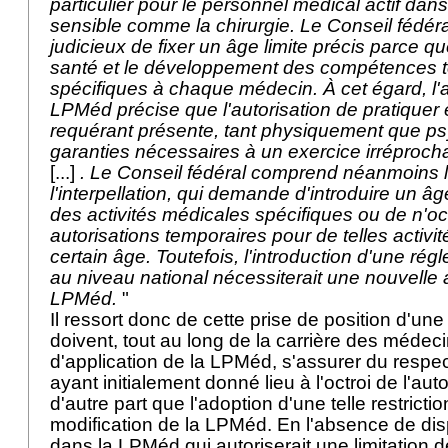
particulier pour le personnel médical actif da
sensible comme la chirurgie. Le Conseil fédéra
judicieux de fixer un âge limite précis parce qu
santé et le développement des compétences 
spécifiques à chaque médecin. À cet égard, l'art.
LPMéd précise que l'autorisation de pratiquer e
requérant présente, tant physiquement que p
garanties nécessaires à un exercice irréprocha
[...]
. Le Conseil fédéral comprend néanmoins l
l'interpellation, qui demande d'introduire un â
des activités médicales spécifiques ou de n'o
autorisations temporaires pour de telles activité
certain âge. Toutefois, l'introduction d'une ré
au niveau national nécessiterait une nouvelle 
LPMéd.
"
Il ressort donc de cette prise de position d'un
doivent, tout au long de la carrière des méd
d'application de la LPMéd, s'assurer du respe
ayant initialement donné lieu à l'octroi de l'auto
d'autre part que l'adoption d'une telle restricti
modification de la LPMéd. En l'absence de dis
dans la LPMéd qui autoriserait une limitation 