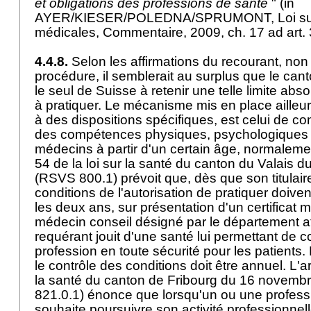
et obligations des professions de santé
" (in
AYER/KIESER/POLEDNA/SPRUMONT, Loi sur 
médicales, Commentaire, 2009, ch. 17 ad art.
4.4.8.
Selon les affirmations du recourant, non
procédure, il semblerait au surplus que le can
le seul de Suisse à retenir une telle limite abs
à pratiquer. Le mécanisme mis en place ailleurs
à des dispositions spécifiques, est celui de co
des compétences physiques, psychologiques 
médecins à partir d'un certain âge, normalement 
54 de la loi sur la santé du canton du Valais 
(RSVS 800.1) prévoit que, dès que son titulair
conditions de l'autorisation de pratiquer doiven
les deux ans, sur présentation d'un certificat
médecin conseil désigné par le département at
requérant jouit d'une santé lui permettant de c
profession en toute sécurité pour les patients.
le contrôle des conditions doit être annuel. L'art
la santé du canton de Fribourg du 16 novemb
821.0.1) énonce que lorsqu'un ou une professi
souhaite poursuivre son activité professionnel