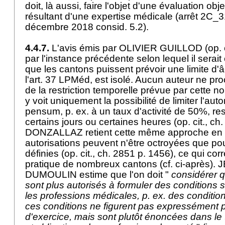
doit, là aussi, faire l'objet d'une évaluation ob
résultant d'une expertise médicale (arrêt 2C_
décembre 2018 consid. 5.2).
4.4.7.
L'avis émis par OLIVIER GUILLOD (op. cit
par l'instance précédente selon lequel il serai
que les cantons puissent prévoir une limite d'
l'
art. 37 LPMéd
, est isolé. Aucun auteur ne pro
de la restriction temporelle prévue par cett
y voit uniquement la possibilité de limiter l'auto
pensum, p. ex. à un taux d'activité de 50%, r
certains jours ou certaines heures (op. cit., ch
DONZALLAZ retient cette même approche en p
autorisations peuvent n'être octroyées que po
définies (op. cit., ch. 2851 p. 1456), ce qui cor
pratique de nombreux cantons (cf. ci-après
DUMOULIN estime que l'on doit "
considérer 
sont plus autorisés à formuler des conditions
les professions médicales, p. ex. des conditi
ces conditions ne figurent pas expressément p
d'exercice, mais sont plutôt énoncées dans le tit