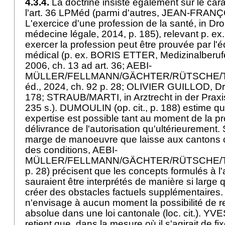
4.3.4.
La doctrine insiste également sur le car
l'
art. 36 LPMéd
(parmi d'autres, JEAN-FRAN
L'exercice d'une profession de la santé, in Droi
médecine légale, 2014, p. 185), relevant p. ex.
exercer la profession peut être prouvée par l'édi
médical (p. ex. BORIS ETTER, Medizinalberu
2006, ch. 13 ad art. 36; AEBI-
MÜLLER/FELLMANN/GÄCHTER/RÜTSCHE/TAG
éd., 2024, ch. 92 p. 28; OLIVIER GUILLOD, Dro
178; STRAUB/MARTI, in Arztrecht in der Praxi
235 s.). DUMOULIN (op. cit., p. 188) estime qu
expertise est possible tant au moment de la p
délivrance de l'autorisation qu'ultérieurement. 
marge de manoeuvre que laisse aux cantons c
des conditions, AEBI-
MÜLLER/FELLMANN/GÄCHTER/RÜTSCHE/TAG (
p. 28) précisent que les concepts formulés à l'
sauraient être interprétés de manière si large q
créer des obstacles factuels supplémentair
n'envisage à aucun moment la possibilité de re
absolue dans une loi cantonale (loc. cit.).
retient que, dans la mesure où il s'agirait de f