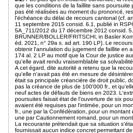
que les conditions de la faillite sans poursuite
pas été réalisées au moment du prononcé, re
l'échéance du délai de recours cantonal (cf. 
11 septembre 2015 consid. 6.1, publié in RSP
5A_711/2012 du 17 décembre 2012 consid. 5.2
BRUNNER/BOLLER/FRITSCHI, in Basler Komm
éd. 2021, n° 29a s. ad
art. 190 LP
). Le recour
obtenir l'annulation du jugement de faillite en a
174 al. 2 LP
au motif que la Cour de justice au
qu'elle avait rendu vraisemblable sa solvabilit
A cet égard, dite autorité a retenu que la reco
qu'elle n'avait pas été en mesure de désintéres
était sa principale créancière de droit public, d
pas la créance de plus de 100'000 fr., et qu'elle
neuf actes de défauts de biens en 2023. L'extr
poursuites faisait état de l'ouverture de six po
avaient été requises par l'intimée, pour un mon
fr., une par la Confédération, pour un montant d
une par Cautionnement romand, pour un monta
La recourante prétendait que sa situation s'éta
fournissait aucun indice concret permettant de