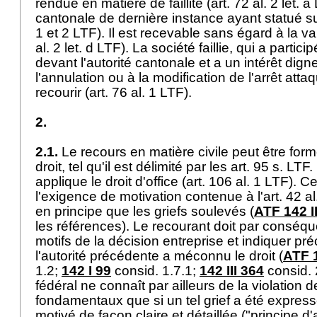
rendue en matière de faillite (
art. 72 al. 2 let. a
cantonale de dernière instance ayant statué su
1 et 2 LTF
). Il est recevable sans égard à la val
al. 2 let
. d LTF). La société faillie, qui a partic
devant l'autorité cantonale et a un intérêt dign
l'annulation ou à la modification de l'arrêt atta
recourir (
art. 76 al. 1 LTF
).
2.
2.1.
Le recours en matière civile peut être form
droit, tel qu'il est délimité par les art. 95 s. LTF
applique le droit d'office (
art. 106 al. 1 LTF
). C
l'exigence de motivation contenue à l'
art. 42 a
en principe que les griefs soulevés (
ATF 142 II
les références). Le recourant doit par conséqu
motifs de la décision entreprise et indiquer pr
l'autorité précédente a méconnu le droit (
ATF 
1.2;
142 I 99
consid. 1.7.1;
142 III 364
consid. 
fédéral ne connaît par ailleurs de la violation d
fondamentaux que si un tel grief a été expres
motivé de façon claire et détaillée ("principe d'