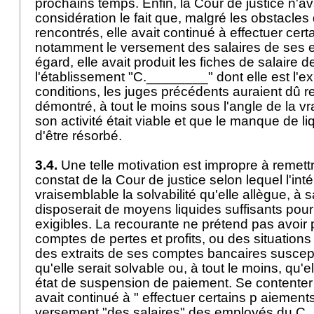
prochains temps. Enfin, la Cour de justice n'av
considération le fait que, malgré les obstacles 
rencontrés, elle avait continué à effectuer cer
notamment le versement des salaires de ses 
égard, elle avait produit les fiches de salaire
l'établissement "C.________" dont elle est l'e
conditions, les juges précédents auraient dû ret
démontré, à tout le moins sous l'angle de la 
son activité était viable et que le manque de liq
d'être résorbé.
3.4.
Une telle motivation est impropre à remett
constat de la Cour de justice selon lequel l'in
vraisemblable la solvabilité qu'elle allègue, à s
disposerait de moyens liquides suffisants pour
exigibles. La recourante ne prétend pas avoir p
comptes de pertes et profits, ou des situations 
des extraits de ses comptes bancaires suscep
qu'elle serait solvable ou, à tout le moins, qu'e
état de suspension de paiement. Se contenter d
avait continué à " effectuer certains p aiement
versement "des salaires" des employés du C