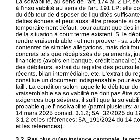
La solvabilité, au sens de l'
art. 174 al. 2 LP
, se
à l'insolvabilité au sens de l'
art. 191 LP
; elle c
du débiteur de disposer de liquidités suffisan
dettes échues et peut aussi être présente si cet
temporairement défaut, pour autant que des in
de la situation à court terme existent. Si le dé
rendre vraisemblable - et non prouver - sa solva
contenter de simples allégations, mais doit fou
concrets tels que récépissés de paiements, jus
financiers (avoirs en banque, crédit bancaire) à
des débiteurs, extrait du registre des poursui
récents, bilan intermédiaire, etc. L'extrait du r
constitue un document indispensable pour évalu
failli. La condition selon laquelle le débiteur do
vraisemblable sa solvabilité ne doit pas être 
exigences trop sévères; il suffit que la solvabi
probable que l'insolvabilité (parmi plusieurs:
14 mars 2025 consid. 3.1.2; 5A_32/2025 du 19
3.1.2 et les références; 5A_191/2024 du 14 ao
et les références).
3.2.
Pas plus qu'en instance cantonale, la rec