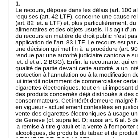
1.
Le recours, déposé dans les délais (
art. 100 a
requises (
art. 42 LTF
), concerne une cause rel
(
art. 82 let. a LTF
) et, plus particulièrement, d
alimentaires et des objets usuels. Il s'agit d'u
du recours en matière de droit public n'est pa
application de l'
art. 83 LTF
. Le recours est par 
une décision qui met fin à la procédure (
art. 9
rendue par une autorité judiciaire cantonale su
let
. d et al. 2 BGG). Enfin, la recourante, qui e
qualité de partie devant cette autorité, a un int
protection à l'annulation ou à la modification de
lui interdit notamment de commercialiser certa
cigarettes électroniques, tout en lui imposant
des produits concernés déjà distribués à des d
consommateurs. Cet intérêt demeure malgré l'a
en vigueur - actuellement contestées en justice 
vente des cigarettes électroniques à usage un
de Genève (cf. supra let. D; aussi art. 6 al. 5 d
la remise à titre gratuit et la vente à l'emporte
alcooliques, de produits du tabac et de produi