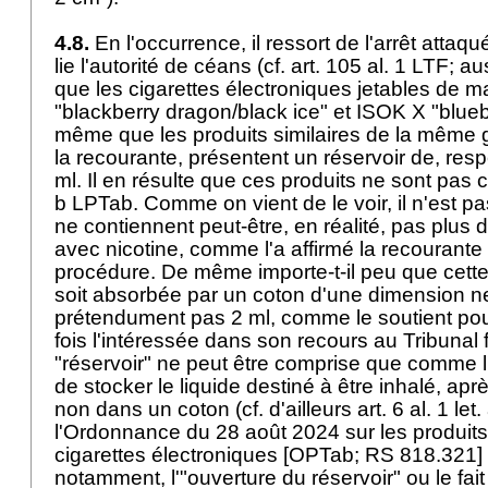
4.8.
En l'occurrence, il ressort de l'arrêt attaq
lie l'autorité de céans (cf.
art. 105 al. 1 LTF
; au
que les cigarettes électroniques jetables d
"blackberry dragon/black ice" et ISOK X "blueb
même que les produits similaires de la même 
la recourante, présentent un réservoir de, resp
ml. Il en résulte que ces produits ne sont pas 
b LPTab
. Comme on vient de le voir, il n'est p
ne contiennent peut-être, en réalité, pas plus d
avec nicotine, comme l'a affirmé la recourante 
procédure. De même importe-t-il peu que cette 
soit absorbée par un coton d'une dimension 
prétendument pas 2 ml, comme le soutient pou
fois l'intéressée dans son recours au Tribunal 
"réservoir" ne peut être comprise que comme 
de stocker le liquide destiné à être inhalé, apr
non dans un coton (cf. d'ailleurs art. 6 al. 1 let. 
l'Ordonnance du 28 août 2024 sur les produits
cigarettes électroniques [OPTab; RS 818.321]
notamment, l'"ouverture du réservoir" ou le fait 