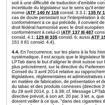
soit à une difficulté de traduction d'emblée co
incertitude du législateur sur le sens qu'il ente
norme (
ATF 140 IV 118
consid. 3.3.1;
135 IV 
cas de doute persistant sur l'interprétation à
conformément à ce qui précède, il convient de p
droit fédéral harmonisé avec le droit européen d
conformément à celui-ci (
ATF 137 III 487
consi
consid. 4.1;
129 III 335
consid. 6; aussi
ATF 15
151 II 81 consid. 4.4).
4.4.
En l'occurrence, sur les plans à la fois hist
systématique, il est acquis que le législateur fé
LPTab
dans le but d'aligner le droit suisse sur 
plus précisément, sur la directive du Parleme
Conseil du 3 avril 2014 relative au rapprochem
législatives, réglementaires et administrative
en matière de fabrication, de présentation et 
du tabac et des produits connexes (directive
du 29 avril 2014, p. 1 à 38; cf. Message LPTab,
directive prévoit, à son art. 20 par. 3 let. a, q
doivent veiller à ce que, "dans des cigarettes 