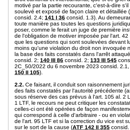
motivé par la partie recourante, c'est-à-dire s'
soulevé et exposé de façon claire et détaillée (
consid. 2.4;
141 I 36
consid. 1.3). Au demeuran
toute manière pas toutes les questions juridiq
poser, comme le ferait un juge de première in
de l'obligation de motiver imposée par l'
art. 42
que les questions qui sont soulevées devant lui
moins qu'une violation du droit non invoquée n
la base des faits constatés dans l'arrêt attaqué
consid. 2;
140 III 86
consid. 2;
133 III 545
consi
2C_50/2022 du 6 novembre 2023 consid. 2.1, 
150 II 105
).
2.2.
Ce faisant, il conduit son raisonnement jur
des faits constatés par l'autorité précédente (
a
sous réserve des cas prévus à l'
art. 105 al. 2 
1 LTF
, le recours ne peut critiquer les constata
celles-ci ont été opérées de façon manifesteme
qui correspond à celle d'arbitraire - ou en viol
de l'
art. 95 LTF
et si la correction du vice est s
sur le sort de la cause (
ATF 142 II 355
consid.