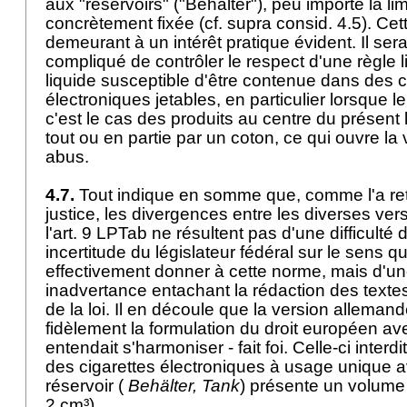
aux "réservoirs" ("Behälter"), peu importe la lim
concrètement fixée (cf. supra consid. 4.5). Cet
demeurant à un intérêt pratique évident. Il ser
compliqué de contrôler le respect d'une règle li
liquide susceptible d'être contenue dans des c
électroniques jetables, en particulier lorsque l
c'est le cas des produits au centre du présent 
tout ou en partie par un coton, ce qui ouvre la 
abus.
4.7.
Tout indique en somme que, comme l'a re
justice, les divergences entre les diverses ver
l'
art. 9 LPTab
ne résultent pas d'une difficulté 
incertitude du législateur fédéral sur le sens qu
effectivement donner à cette norme, mais d'u
inadvertance entachant la rédaction des textes 
de la loi. Il en découle que la version allemand
fidèlement la formulation du droit européen av
entendait s'harmoniser - fait foi. Celle-ci interd
des cigarettes électroniques à usage unique a
réservoir (
Behälter, Tank
) présente un volume 
2 cm³).