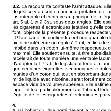
3.2.
La recourante conteste l'arrêt attaqué. Ell
de justice y procède à une interprétation de l'
a
insoutenable et contraire au principe de la légali
art. 5 al. 1 et 9 Cst.
sous deux angles. Elle est
les cigarettes électroniques jetables qu'elle c
font l'objet de la présente procédure respectera
LPTab
, car elles contiendraient une quantité d
nicotine inférieure ou égale à 2 ml; ce liquide se
imbibé dans un coton lui-même respectueux 
maximal. Elle soutient ensuite, à titre subsidia
recèlerait de toute manière une véritable lac
d'adopter la LPTab, le législateur fédéral n'aur
que certaines cigarettes électroniques jetables
munies d'un coton qui, tout en absorbant dans 
ml de liquide avec nicotine, serait forcément 
espace vide de volume supérieur. Elle estime q
juge - et tout particulièrement au Tribunal fédér
légalité de telles cigarettes électroniques par
4.
Ainsi, l'objet du litige porté devant la Cour d