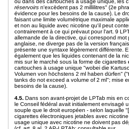
ou dans des cartouches à usage unique, les c
réservoirs
n'excèdent pas 2 millilitres" (2e phr
évidence pour les besoins de la cause). Le dro
faisant une limite volumétrique maximale applic
et non au liquide avec nicotine qu'il peut cont
contrairement à ce qui prévaut pour l'
art. 9 LP
allemande de la directive, qui correspond mot 
anglaise, ne diverge pas de la version françai
présente une syntaxe légèrement différente. El
également que les liquides contenant de la nic
mis sur le marché sous la forme de cigarettes
cartouches à usage unique "wobei die Kartu
Volumen von höchstens 2 ml haben dürfen" ("t
tanks do not exceed a volume of 2 ml"; mise e
besoins de la cause).
4.5.
Dans son avant-projet de LPTab mis en co
le Conseil fédéral avait initialement envisagé u
souple que le droit européen - selon laquelle "[
cigarettes électroniques jetables avec nicotine
usage unique avec nicotine ne doivent pas dépa
(cf. art. 8 al. 2 AP-LPTAb; consultable sur