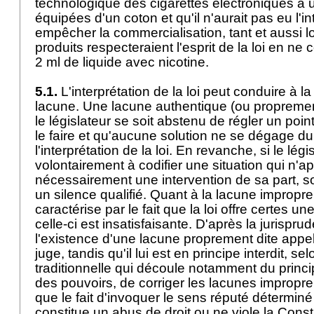
technologique des cigarettes électroniques à
équipées d'un coton et qu'il n'aurait pas eu l'in
empêcher la commercialisation, tant et aussi 
produits respecteraient l'esprit de la loi en ne
2 ml de liquide avec nicotine.
5.1.
L'interprétation de la loi peut conduire à l
lacune. Une lacune authentique (ou propreme
le législateur se soit abstenu de régler un point 
le faire et qu'aucune solution ne se dégage du
l'interprétation de la loi. En revanche, si le lég
volontairement à codifier une situation qui n'a
nécessairement une intervention de sa part, s
un silence qualifié. Quant à la lacune impropre
caractérise par le fait que la loi offre certes 
celle-ci est insatisfaisante. D'après la jurispru
l'existence d'une lacune proprement dite appell
juge, tandis qu'il lui est en principe interdit, s
traditionnelle qui découle notamment du princi
des pouvoirs, de corriger les lacunes impropr
que le fait d'invoquer le sens réputé détermin
constitue un abus de droit ou ne viole la Consti