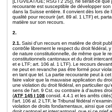
[LTGVEAT/GE; RSG I 2 25]), ne serait-ce que 
recourante est susceptible de développer son
dans la Suisse entière. Il convient dès lors de l
qualité pour recourir (
art. 89 al. 1 LTF
) et, part
matière sur son recours.
2.
2.1.
Saisi d'un recours en matière de droit publi
contrôle librement le respect du droit fédéral, 
de nature constitutionnelle, de même que le re
constitutionnels cantonaux et du droit intercanto
et e LTF;
art. 106 al. 1 LTF
). Le recours devant
ne peut en revanche pas être formé pour violat
en tant que tel. La partie recourante peut à cet
faire valoir que la mauvaise application du dro
une violation du droit fédéral, en particulier qu'e
sens de l'
art. 9 Cst.
ou contraire à d'autres droi
(
ATF 145 I 108
consid. 4.4.1 et les arrêts cit
l'
art. 106 al. 2 LTF
, le Tribunal fédéral n'examin
violation de droits fondamentaux, ainsi que cel
droit cantonal et intercantonal, que si ce grief 