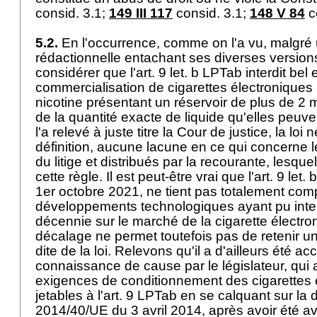
consid. 3.1;
149 III 117
consid. 3.1;
148 V 84
c
5.2.
En l'occurrence, comme on l'a vu, malgré
rédactionnelle entachant ses diverses versions l
considérer que l'
art. 9 let. b LPTab
interdit bel 
commercialisation de cigarettes électronique
nicotine présentant un réservoir de plus de 
de la quantité exacte de liquide qu'elles peu
l'a relevé à juste titre la Cour de justice, la loi
définition, aucune lacune en ce qui concerne l
du litige et distribués par la recourante, lesqu
cette règle. Il est peut-être vrai que l'
art. 9 let.
1er octobre 2021, ne tient pas totalement com
développements technologiques ayant pu inter
décennie sur le marché de la cigarette électron
décalage ne permet toutefois pas de retenir 
dite de la loi. Relevons qu'il a d'ailleurs été a
connaissance de cause par le législateur, qui a
exigences de conditionnement des cigarettes 
jetables à l'
art. 9 LPTab
en se calquant sur la 
2014/40/UE du 3 avril 2014, après avoir été ave