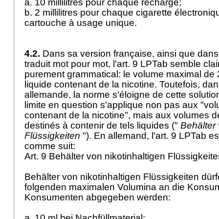
a. 10 millilitres pour chaque recharge;
b. 2 millilitres pour chaque cigarette électroni
cartouche à usage unique.
4.2.
Dans sa version française, ainsi que dans c
traduit mot pour mot, l'
art. 9 LPTab
semble clair
purement grammatical: le volume maximal de 2
liquide contenant de la nicotine. Toutefois, da
allemande, la norme s'éloigne de cette solutio
limite en question s'applique non pas aux "vo
contenant de la nicotine", mais aux volumes de
destinés à contenir de tels liquides ("
Behälter 
Flüssigkeiten
"). En allemand, l'
art. 9 LPTab
est
comme suit:
Art. 9 Behälter von nikotinhaltigen Flüssigkeit
Behälter von nikotinhaltigen Flüssigkeiten dür
folgenden maximalen Volumina an die Konsu
Konsumenten abgegeben werden:
a. 10 ml bei Nachfüllmaterial;