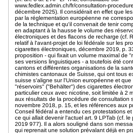
www.fedlex.admin.ch/fr/consultation-procedur
décembre 2025). Il considérait en effet que les
par la réglementation européenne ne correspon
de la technique et qu'il convenait de tenir com
en adaptant à la hausse le volume des réservo
électroniques et des flacons de recharge (cf. R
relatif à l'avant-projet de loi fédérale sur les p
cigarettes électroniques, décembre 2019, p. 33
proposition - qui fixait un volume maximal de "
ses versions linguistiques - a toutefois été con
cantons et différentes organisations de la sant
chimistes cantonaux de Suisse, qui ont tous ex
suisse s'aligne sur l'Union européenne et que l
"réservoirs" ("Behälter") des cigarettes électro
particulier ceux avec nicotine, soit limitée à 2 m
aux résultats de la procédure de consultation 
novembre 2018, p. 15, et les références aux pr
Conseil fédéral a entendu ces protestations e
ce qui allait devenir l'actuel
art. 9 LPTab
(cf. le
2019 977). Il a alors souligné dans son mess
qui reprenait une solution prévalant déjà en pr