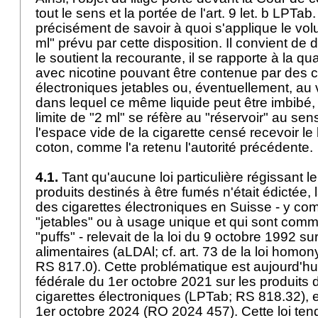
tout le sens et la portée de l'
art. 9 let. b LPTab
.
précisément de savoir à quoi s'applique le vo
ml" prévu par cette disposition. Il convient de
le soutient la recourante, il se rapporte à la qua
avec nicotine pouvant être contenue par des c
électroniques jetables ou, éventuellement, au
dans lequel ce même liquide peut être imbibé, o
limite de "2 ml" se réfère au "réservoir" au sens 
l'espace vide de la cigarette censé recevoir le
coton, comme l'a retenu l'autorité précédente.
4.1.
Tant qu'aucune loi particulière régissant le
produits destinés à être fumés n'était édictée,
des cigarettes électroniques en Suisse - y comp
"jetables" ou à usage unique et qui sont co
"puffs" - relevait de la loi du 9 octobre 1992 s
alimentaires (aLDAl; cf. art. 73 de la loi homo
RS 817.0). Cette problématique est aujourd'hui 
fédérale du 1er octobre 2021 sur les produits d
cigarettes électroniques (LPTab; RS 818.32), e
1er octobre 2024 (RO 2024 457). Cette loi tend