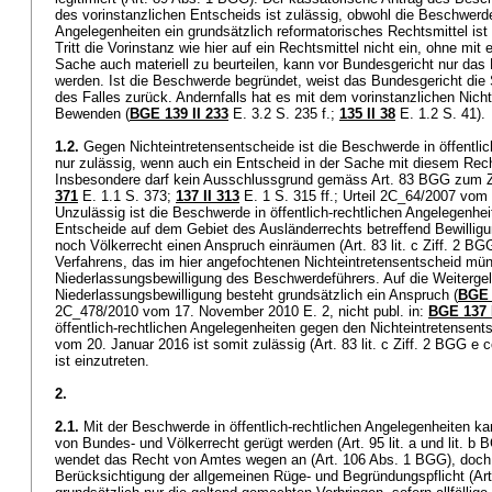
des vorinstanzlichen Entscheids ist zulässig, obwohl die Beschwerde 
Angelegenheiten ein grundsätzlich reformatorisches Rechtsmittel ist 
Tritt die Vorinstanz wie hier auf ein Rechtsmittel nicht ein, ohne mi
Sache auch materiell zu beurteilen, kann vor Bundesgericht nur das 
werden. Ist die Beschwerde begründet, weist das Bundesgericht die 
des Falles zurück. Andernfalls hat es mit dem vorinstanzlichen Nich
Bewenden (
BGE 139 II 233
E. 3.2 S. 235 f.;
135 II 38
E. 1.2 S. 41)
1.2.
Gegen Nichteintretensentscheide ist die Beschwerde in öffentlic
nur zulässig, wenn auch ein Entscheid in der Sache mit diesem Rech
Insbesondere darf kein Ausschlussgrund gemäss
Art. 83 BGG
zum Z
371
E. 1.1 S. 373;
137 II 313
E. 1 S. 315 ff.; Urteil 2C_64/2007 vom
Unzulässig ist die Beschwerde in öffentlich-rechtlichen Angelegenhe
Entscheide auf dem Gebiet des Ausländerrechts betreffend Bewillig
noch Völkerrecht einen Anspruch einräumen (
Art. 83 lit. c Ziff. 2 BG
Verfahrens, das im hier angefochtenen Nichteintretensentscheid mün
Niederlassungsbewilligung des Beschwerdeführers. Auf die Weitergel
Niederlassungsbewilligung besteht grundsätzlich ein Anspruch (
BGE 
2C_478/2010 vom 17. November 2010 E. 2, nicht publ. in:
BGE 137 I
öffentlich-rechtlichen Angelegenheiten gegen den Nichteintretensent
vom 20. Januar 2016 ist somit zulässig (
Art. 83 lit. c Ziff. 2 BGG
e c
ist einzutreten.
2.
2.1.
Mit der Beschwerde in öffentlich-rechtlichen Angelegenheiten ka
von Bundes- und Völkerrecht gerügt werden (
Art. 95 lit. a und lit. b
wendet das Recht von Amtes wegen an (
Art. 106 Abs. 1 BGG
), doch
Berücksichtigung der allgemeinen Rüge- und Begründungspflicht (
Ar