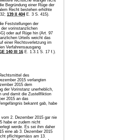
 weitere rechtliche Mängel nicht
 die Begründung einer Rüge der
alem Recht bestehen erhöhte
232;
139 II 404
E. 3 S. 415).
die Feststellungen der
 der vorinstanzlichen
GG
) oder auf Rüge hin (
Art. 97
anzlichen Urteils weicht das
auf einer Rechtsverletzung im
den Verfahrensausgang
E 140 III 16
E. 1.3.1 S. 17 f.).
Rechtsmittel des
 Dezember 2015 verlangten
Dezember 2015 dem
g der Vorinstanz unerheblich,
und damit die Zustellfiktion
ber 2015 an das
fengefängnis bekannt gab, habe
n.
g vom 2. Dezember 2015 gar nie
5 habe er zudem nicht
erlegt werde. Es sei ihm daher
15 eine ab 3. Dezember 2015
icht pflichtgemäss am 13.