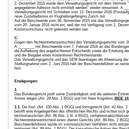
2. Dezember 2015 wurde dem Verwaltungsgericht mit dem Vermerk 
angegebener Adresse nicht ermittelt werden" wieder retourniert. A._
Verwaltungsgericht mit Schreiben vom 13. Dezember 2016 (Postauf
neue Zustelladresse im Flughafengefängnis Zürich mit.
Auf die Beschwerde vom 30. November 2015 trat das Verwaltungsger
vom 20. Januar 2016 nicht ein, weil der mit Verfügung vom 2. Deze
Kostenvorschuss nicht geleistet worden war.
C.
Gegen den Nichteintretensentscheid des Verwaltungsgerichts vom 2
A.________ mit Beschwerde vom 7. Februar 2016 an das Bundesgeri
die Aufhebung des angefochtenen Entscheids sowie die Erteilung der
und die Beigabe eines kostenlosen Rechtsbeistands.
Das Verwaltungsgericht und das SEM beantragen die Abweisung der
Stellungnahme vom 2. Juni 2016 hält der Beschwerdeführer an sein
fest.
Erwägungen:
1.
Das Bundesgericht prüft seine Zuständigkeit und die weiteren Eintr
Amtes wegen (
Art. 29 Abs. 1 BGG
) und mit freier Kognition (
BGE 141
1.1.
Die frist- (
Art. 100 Abs. 1 BGG
) und formgerecht (
Art. 42 Abs. 
betrifft eine Angelegenheit des öffentlichen Rechts und richtet sich 
letztinstanzlichen (
Art. 86 Abs. 1 lit. d BGG
), verfahrensabschliesse
Nichteintretensentscheid eines oberen Gerichts (
Art. 86 Abs. 2 BGG
Beschwerdeführers wurde im vorinstanzlichen Verfahren nicht entsp
legitimiert (
Art. 89 Abs. 1 BGG
). Der kassatorische Antrag des Besc