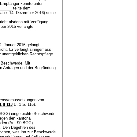
"Empfänger konnte unter
_______ teilte dem
gabe: 14. Dezember 2016) seine
icht alsdann mit Verfügung
mber 2015 verlangte
0. Januar 2016 gelangt
cht. Er verlangt sinngemäss
 unentgeltlichen Rechtspflege
 Beschwerde. Mit
en Anträgen und der Begründung
etensvoraussetzungen von
 II 113
E. 1 S. 116).
2 BGG
) eingereichte Beschwerde
gegen den kantonal
nden (
Art. 90 BGG
)
). Den Begehren des
rochen, was ihn zur Beschwerde
hwerdeführers auf Aufhebung