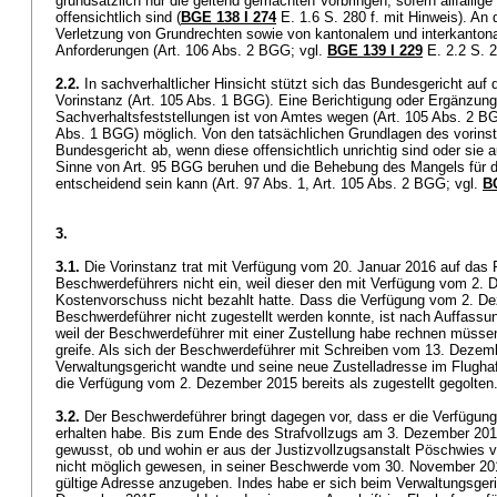
grundsätzlich nur die geltend gemachten Vorbringen, sofern allfällige
offensichtlich sind (
BGE 138 I 274
E. 1.6 S. 280 f. mit Hinweis). An
Verletzung von Grundrechten sowie von kantonalem und interkanton
Anforderungen (
Art. 106 Abs. 2 BGG
; vgl.
BGE 139 I 229
E. 2.2 S. 
2.2.
In sachverhaltlicher Hinsicht stützt sich das Bundesgericht auf 
Vorinstanz (
Art. 105 Abs. 1 BGG
). Eine Berichtigung oder Ergänzung
Sachverhaltsfeststellungen ist von Amtes wegen (
Art. 105 Abs. 2 B
Abs. 1 BGG
) möglich. Von den tatsächlichen Grundlagen des vorinst
Bundesgericht ab, wenn diese offensichtlich unrichtig sind oder sie 
Sinne von
Art. 95 BGG
beruhen und die Behebung des Mangels für 
entscheidend sein kann (
Art. 97 Abs. 1,
Art. 105 Abs. 2 BGG
; vgl.
BG
3.
3.1.
Die Vorinstanz trat mit Verfügung vom 20. Januar 2016 auf das 
Beschwerdeführers nicht ein, weil dieser den mit Verfügung vom 2.
Kostenvorschuss nicht bezahlt hatte. Dass die Verfügung vom 2. 
Beschwerdeführer nicht zugestellt werden konnte, ist nach Auffassun
weil der Beschwerdeführer mit einer Zustellung habe rechnen müssen 
greife. Als sich der Beschwerdeführer mit Schreiben vom 13. Dezem
Verwaltungsgericht wandte und seine neue Zustelladresse im Flugha
die Verfügung vom 2. Dezember 2015 bereits als zugestellt gegolte
3.2.
Der Beschwerdeführer bringt dagegen vor, dass er die Verfügun
erhalten habe. Bis zum Ende des Strafvollzugs am 3. Dezember 201
gewusst, ob und wohin er aus der Justizvollzugsanstalt Pöschwies v
nicht möglich gewesen, in seiner Beschwerde vom 30. November 20
gültige Adresse anzugeben. Indes habe er sich beim Verwaltungsger