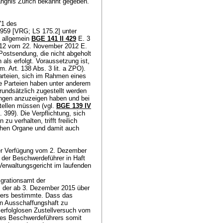
ngnis Zürich bekannt gegeben.
71 des
959 [VRG; LS 175.2] unter
n allgemein
BGE 141 II 429
E. 3
2012 vom 22. November 2012 E.
 Postsendung, die nicht abgeholt
als erfolgt. Voraussetzung ist,
.m.
Art. 138 Abs. 3 lit. a ZPO
).
 Parteien, sich im Rahmen eines
e Parteien haben unter anderem
rundsätzlich zugestellt werden
ungen anzuzeigen haben und bei
ellen müssen (vgl.
BGE 139 IV
 399). Die Verpflichtung, sich
 verhalten, trifft freilich
chen Organe und damit auch
 der Verfügung vom 2. Dezember
h der Beschwerdeführer in Haft
 Verwaltungsgericht im laufenden
igrationsamt der
, der ab 3. Dezember 2015 über
rers bestimmte. Dass das
in Ausschaffungshaft zu
erfolglosen Zustellversuch vom
des Beschwerdeführers somit