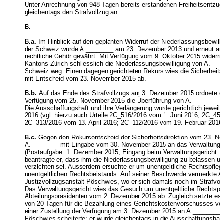
Unter Anrechnung von 948 Tagen bereits erstandenen Freiheitsentzu
gleichentags den Strafvollzug an.
B.
B.a.
Im Hinblick auf den geplanten Widerruf der Niederlassungsbewi
der Schweiz wurde A.________ am 23. Dezember 2013 und erneut 
rechtliche Gehör gewährt. Mit Verfügung vom 9. Oktober 2015 widerr
Kantons Zürich schliesslich die Niederlassungsbewilligung von A.__
Schweiz weg. Einen dagegen gerichteten Rekurs wies die Sicherheit
mit Entscheid vom 23. November 2015 ab.
B.b.
Auf das Ende des Strafvollzugs am 3. Dezember 2015 ordnete 
Verfügung vom 25. November 2015 die Überführung von A.________ i
Die Ausschaffungshaft und ihre Verlängerung wurde gerichtlich jeweils
2016 (vgl. hierzu auch Urteile 2C_516/2016 vom 1. Juni 2016; 2C_4
2C_313/2016 vom 13. April 2016; 2C_112/2016 vom 19. Februar 20
B.c.
Gegen den Rekursentscheid der Sicherheitsdirektion vom 23. 
A.________ mit Eingabe vom 30. November 2015 an das Verwaltungs
(Postaufgabe: 1. Dezember 2015; Eingang beim Verwaltungsgericht:
beantragte er, dass ihm die Niederlassungsbewilligung zu belassen
verzichten sei. Ausserdem ersuchte er um unentgeltliche Rechtspfl
unentgeltlichen Rechtsbeistands. Auf seiner Beschwerde vermerkte 
Justizvollzugsanstalt Pöschwies, wo er sich damals noch im Strafv
Das Verwaltungsgericht wies das Gesuch um unentgeltliche Rechtsp
Abteilungspräsidenten vom 2. Dezember 2015 ab. Zugleich setzte es 
von 20 Tagen für die Bezahlung eines Gerichtskostenvorschusses von
einer Zustellung der Verfügung am 3. Dezember 2015 an A.________ i
Pöschwies scheiterte; er wurde gleichentags in die Ausschaffungsha