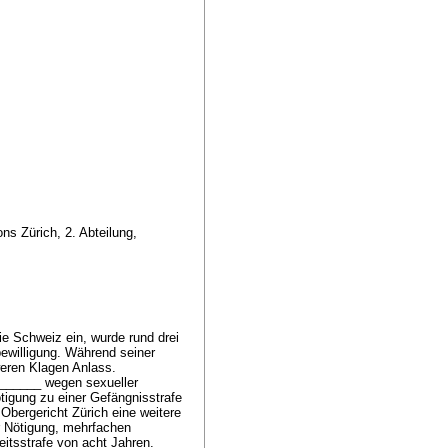
s Zürich, 2. Abteilung,
ie Schweiz ein, wurde rund drei
bewilligung. Während seiner
eren Klagen Anlass.
______ wegen sexueller
tigung zu einer Gefängnisstrafe
Obergericht Zürich eine weitere
r Nötigung, mehrfachen
itsstrafe von acht Jahren.