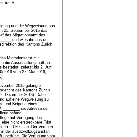
gs trat A.________
lligung und die Wegweisung aus
am 23. September 2015 das
ief das Migrationsamt des
______ und wies ihn aus der
sdirektion des Kantons Zürich
das Migrationsamt mit
n die Ausschaffungshaft an.
 bestätigt, zuletzt bis 2. Juni
50/2016 vom 27. Mai 2016;
16).
November 2015 gelangte
gericht des Kantons Zürich
 2. Dezember 2015). Dabei
 und auf eine Wegweisung zu
ege und Beigabe eines
A.________ die Adresse der
ollzug befand.
flege mit Verfügung des
eine nicht erstreckbare Frist
 Fr. 2'060.-- an. Der Versuch
n der Justizvollzugsanstalt
ft überführt. Die Verfügung vom