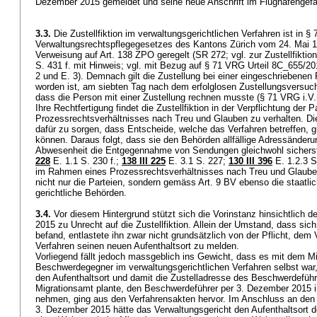
Dezember 2015 gemeldet und seine neue Anschrift im Flughafengefä
3.3.
Die Zustellfiktion im verwaltungsgerichtlichen Verfahren ist in § 
Verwaltungsrechtspflegegesetzes des Kantons Zürich vom 24. Mai 1
Verweisung auf
Art. 138 ZPO
geregelt (SR 272; vgl. zur Zustellfiktio
S. 431 f. mit Hinweis; vgl. mit Bezug auf § 71 VRG Urteil 8C_655/
2 und E. 3). Demnach gilt die Zustellung bei einer eingeschriebenen
worden ist, am siebten Tag nach dem erfolglosen Zustellungsversuch 
dass die Person mit einer Zustellung rechnen musste (§ 71 VRG i.V
Ihre Rechtfertigung findet die Zustellfiktion in der Verpflichtung der
Prozessrechtsverhältnisses nach Treu und Glauben zu verhalten. Di
dafür zu sorgen, dass Entscheide, welche das Verfahren betreffen, g
können. Daraus folgt, dass sie den Behörden allfällige Adressänder
Abwesenheit die Entgegennahme von Sendungen gleichwohl sicherst
228
E. 1.1 S. 230 f.;
138 III 225
E. 3.1 S. 227;
130 III 396
E. 1.2.3 S.
im Rahmen eines Prozessrechtsverhältnisses nach Treu und Glauben zu
nicht nur die Parteien, sondern gemäss
Art. 9 BV
ebenso die staatli
gerichtliche Behörden.
3.4.
Vor diesem Hintergrund stützt sich die Vorinstanz hinsichtlich
2015 zu Unrecht auf die Zustellfiktion. Allein der Umstand, dass sic
befand, entlastete ihn zwar nicht grundsätzlich von der Pflicht, dem
Verfahren seinen neuen Aufenthaltsort zu melden.
Vorliegend fällt jedoch massgeblich ins Gewicht, dass es mit dem M
Beschwerdegegner im verwaltungsgerichtlichen Verfahren selbst war
den Aufenthaltsort und damit die Zustelladresse des Beschwerdefüh
Migrationsamt plante, den Beschwerdeführer per 3. Dezember 2015 
nehmen, ging aus den Verfahrensakten hervor. Im Anschluss an den 
3. Dezember 2015 hätte das Verwaltungsgericht den Aufenthaltsort 