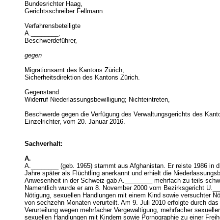
Bundesrichter Haag,
Gerichtsschreiber Fellmann.
Verfahrensbeteiligte
A.________,
Beschwerdeführer,
gegen
Migrationsamt des Kantons Zürich,
Sicherheitsdirektion des Kantons Zürich.
Gegenstand
Widerruf Niederlassungsbewilligung; Nichteintreten,
Beschwerde gegen die Verfügung des Verwaltungsgerichts des Kanton
Einzelrichter, vom 20. Januar 2016.
Sachverhalt:
A.
A.________ (geb. 1965) stammt aus Afghanistan. Er reiste 1986 in d
Jahre später als Flüchtling anerkannt und erhielt die Niederlassungs
Anwesenheit in der Schweiz gab A.________ mehrfach zu teils schw
Namentlich wurde er am 8. November 2000 vom Bezirksgericht U.__
Nötigung, sexuellen Handlungen mit einem Kind sowie versuchter Nö
von sechzehn Monaten verurteilt. Am 9. Juli 2010 erfolgte durch das 
Verurteilung wegen mehrfacher Vergewaltigung, mehrfacher sexuelle
sexuellen Handlungen mit Kindern sowie Pornographie zu einer Freihe