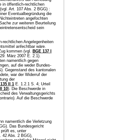
in öffentlich-rechtlichen
(vgl.
Art. 107 Abs. 2 BGG
) :
t einer Eventualbegründung die
Nichteintreten angefochten
Sache zur weiteren Beurteilung
teintretensentscheid sein
.
h-rechtlichen Angelegenheiten
tsmittel anfechtbar wäre.
ug kommen (vgl.
BGE 137 I
 29. März 2007 E. 2.1).
iten namentlich gegen
ungen, auf die weder Bundes-
G
). Gegenstand des kantonalen
dete, war der Widerruf der
tung der
135 II 1
E. 1.2.1 S. 4; Urteil
I 10
). Die Beschwerde in
scheid des Verwaltungsgerichts
ontrario). Auf die Beschwerde
nn namentlich die Verletzung
 BGG
). Das Bundesgericht
 prüft es, unter
t. 42 Abs. 2 BGG
),