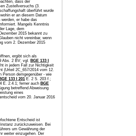
eachten, dass der
en Zustellversuchs (3.
schaffungshaft überführt wurde
d wohin er an diesem Datum
 werden, er habe das
informiert. Mangels Kenntnis
 der Lage, dem
3. Dezember 2015 bekannt zu
Glauben nicht vereinbar, wenn
ügung vom 2. Dezember 2015
fnen, ergibt sich als
29 Abs. 2 BV
; vgl.
BGE 133 I
t in jedem Fall zur Nichtigkeit
ht (Urteil 2C_657/2014 vom 12.
en Person demgegenüber - wie
BGE 133 I 201
E. 2 S. 203 f.
;
4 E. 2.4.1; ferner auch
BGE
fügung betreffend Abweisung
eistung eines
sentscheid vom 20. Januar 2016
fochtene Entscheid ist
rinstanz zurückzuweisen. Bei
führers um Gewährung der
hr weiter einzugehen. Der