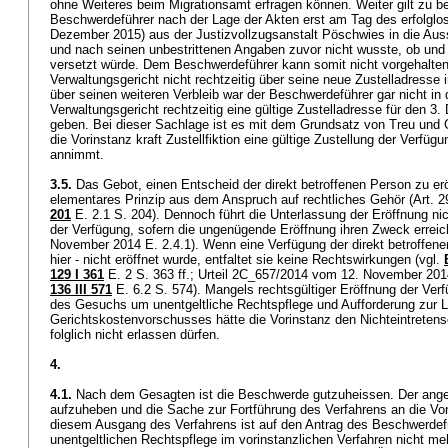
ohne Weiteres beim Migrationsamt erfragen können. Weiter gilt zu b
Beschwerdeführer nach der Lage der Akten erst am Tag des erfolglos
Dezember 2015) aus der Justizvollzugsanstalt Pöschwies in die Aus
und nach seinen unbestrittenen Angaben zuvor nicht wusste, ob un
versetzt würde. Dem Beschwerdeführer kann somit nicht vorgehalten
Verwaltungsgericht nicht rechtzeitig über seine neue Zustelladresse 
über seinen weiteren Verbleib war der Beschwerdeführer gar nicht in
Verwaltungsgericht rechtzeitig eine gültige Zustelladresse für den 
geben. Bei dieser Sachlage ist es mit dem Grundsatz von Treu und 
die Vorinstanz kraft Zustellfiktion eine gültige Zustellung der Verf
annimmt.
3.5.
Das Gebot, einen Entscheid der direkt betroffenen Person zu eröf
elementares Prinzip aus dem Anspruch auf rechtliches Gehör (
Art. 
201
E. 2.1 S. 204). Dennoch führt die Unterlassung der Eröffnung nich
der Verfügung, sofern die ungenügende Eröffnung ihren Zweck erreic
November 2014 E. 2.4.1). Wenn eine Verfügung der direkt betroffen
hier - nicht eröffnet wurde, entfaltet sie keine Rechtswirkungen (vgl.
129 I 361
E. 2 S. 363 ff.; Urteil 2C_657/2014 vom 12. November 201
136 III 571
E. 6.2 S. 574). Mangels rechtsgültiger Eröffnung der Ver
des Gesuchs um unentgeltliche Rechtspflege und Aufforderung zur L
Gerichtskostenvorschusses hätte die Vorinstanz den Nichteintreten
folglich nicht erlassen dürfen.
4.
4.1.
Nach dem Gesagten ist die Beschwerde gutzuheissen. Der ange
aufzuheben und die Sache zur Fortführung des Verfahrens an die Vo
diesem Ausgang des Verfahrens ist auf den Antrag des Beschwerde
unentgeltlichen Rechtspflege im vorinstanzlichen Verfahren nicht me