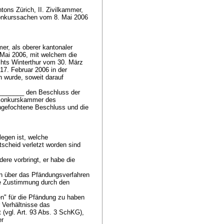
ns Zürich, II. Zivilkammer,
Konkurssachen vom 8. Mai 2006
er, als oberer kantonaler
Mai 2006, mit welchem die
hts Winterthur vom 30. März
17. Februar 2006 in der
n wurde, soweit darauf
________ den Beschluss der
d Konkurskammer des
ngefochtene Beschluss und die
legen ist, welche
scheid verletzt worden sind
ere vorbringt, er habe die
eln über das Pfändungsverfahren
hne Zustimmung durch den
en" für die Pfändung zu haben
 Verhältnisse das
 (vgl.
Art. 93 Abs. 3 SchKG
),
er