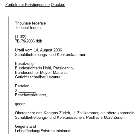
Zurück zur Einstiegsseite
Drucken
Tribunale federale
Tribunal federal
{T 0/2}
7B.79/2006 /blb
Urteil vom 14. August 2006
Schuldbetreibungs- und Konkurskammer
Besetzung
Bundesrichterin Hohl, Präsidentin,
Bundesrichter Meyer, Marazzi,
Gerichtsschreiber Levante.
Parteien
X.________,
Beschwerdeführer,
gegen
Obergericht des Kantons Zürich, II. Zivilkammer, als obere kantonal
Schuldbetreibungs- und Konkurssachen, Postfach, 8023 Zürich.
Gegenstand
Lohnpfändung/Existenzminimum,