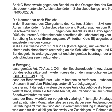
SchKG-Beschwerde gegen den Beschluss des Obergerichts des Kanto
als oberer kantonaler Aufsichtsbehörde in Schuldbetreibungs- und 
(NR060022/U).
Die Kammer hat nach Einsicht
in den Beschluss des Obergerichts des Kantons Zürich, II. Zivilkamm
Aufsichtsbehörde in Schuldbetreibungs- und Konkurssachen vom 8. 
Beschwerde von X.________ gegen den Beschluss des Bezirksgeric
2006 als unterer Aufsichtsbehörde betreffend die Lohnpfändung vom 
Betreibung Nr. xxxx (Betreibungsamt Winterthur Kreis III) abgewiese
eingetreten werden konnte,
in die Beschwerde vom 17. Mai 2006 (Postaufgabe), mit welcher X.
oberen Aufsichtsbehörde rechtzeitig an die Schuldbetreibungs- un
Bundesgerichts weitergezogen hat und sinngemäss beantragt, der a
Lohnpfändung seien aufzuheben,
in Erwägung,
dass gemäss
Art. 79 Abs. 1 OG
in der Beschwerdeschrift kurz darzu
Bundesrechtssätze und inwiefern diese durch den angefochtenen Ent
(
BGE 119 III 49
E. 1),
dass der Beschwerdeführer - wie im kantonalen Verfahren - insbesond
Unterschrift auf dem Pfändungsprotokoll "zurückgezogen",
dass er nicht darlegt, inwiefern die obere Aufsichtsbehörde die Reg
verletzt habe, wenn sie festgehalten hat, die Pfändung sei auch o
Beschwerdeführer wirksam,
dass der Beschwerdeführer vergeblich vorbringt, "nicht alle Unterlag
und ab nächsten Monat arbeitslos zu sein, da bei einer Änderung der
Betreibungsamt zur Revision der Einkommenspfändung zuständig ist
was auch für den allfälligen Nachweis von Zuschlägen im Rahmen d