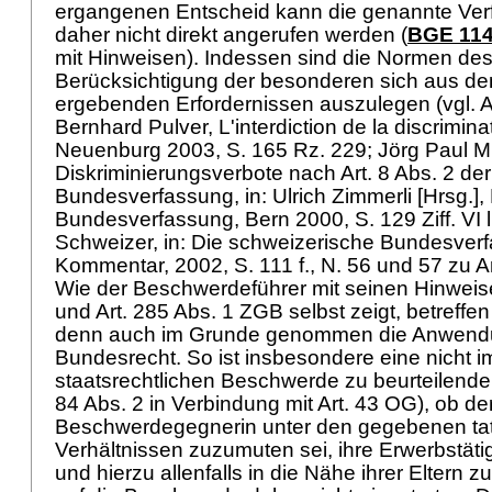
ergangenen Entscheid kann die genannte Ve
daher nicht direkt angerufen werden (
BGE 114
mit Hinweisen). Indessen sind die Normen des 
Berücksichtigung der besonderen sich aus d
ergebenden Erfordernissen auszulegen (vgl.
A
Bernhard Pulver, L'interdiction de la discrimina
Neuenburg 2003, S. 165 Rz. 229; Jörg Paul Mü
Diskriminierungsverbote nach Art. 8 Abs. 2 de
Bundesverfassung, in: Ulrich Zimmerli [Hrsg.],
Bundesverfassung, Bern 2000, S. 129 Ziff. VI lit
Schweizer, in: Die schweizerische Bundesverfa
Kommentar, 2002, S. 111 f., N. 56 und 57 zu Ar
Wie der Beschwerdeführer mit seinen Hinweis
und
Art. 285 Abs. 1 ZGB
selbst zeigt, betreff
denn auch im Grunde genommen die Anwend
Bundesrecht. So ist insbesondere eine nicht i
staatsrechtlichen Beschwerde zu beurteilende 
84 Abs. 2 in Verbindung mit
Art. 43 OG
), ob de
Beschwerdegegnerin unter den gegebenen ta
Verhältnissen zuzumuten sei, ihre Erwerbstät
und hierzu allenfalls in die Nähe ihrer Eltern zu