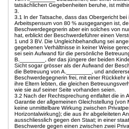
tatsächlichen Gegebenheiten beruhe, ist mithi
3.
3.1 In der Tatsache, dass das Obergericht be
Arbeitspensum von 80 % ausgegangen ist, de
Beschwerdegegnerin aber ein solches von nu
hat, erblickt der Beschwerdeführer einen Ver
1 und 3 BV
. Die Ungleichbehandlung sei ange
gegebenen Verhältnisse in keiner Weise gerecht
sei sein Aufwand für die persönliche Betreuu
B.________, der das jüngere der beiden Kinder 
Sicht sogar grösser als der Aufwand der Besc
die Betreuung von A.________, und andererse
Beschwerdegegnerin frei, mit einer Rückkehr 
ihre Eltern lebten, die gleichen Betreuungsver
wie sie auf seiner Seite vorhanden seien.
3.2 Nach der Rechtsprechung entfaltet die in
A
Garantie der allgemeinen Gleichstellung (von
keine unmittelbare Wirkung zwischen Privatpe
Horizontalwirkung); die aus ihr abgeleiteten A
ausschliesslich gegen den Staat; in einer staa
Beschwerde gegen einen zwischen zwei Priv