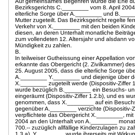
Auf gemeinsames Begehren wurde die Ehe dur
Bezirksgerichts C.________ vom 8. April 200
elterliche Sorge über A.________ und B.___
Mutter zugeteilt. Das Bezirksgericht regelte f
Verkehr von X.________ mit den beiden Kinder
diesen, an deren Unterhalt monatliche Beiträge
zum vollendeten 12. Altersjahr und alsdann von
Mündigkeit zu zahlen.
B.
In teilweiser Gutheissung einer Appellation v
erkannte das Obergericht (2. Zivilkammer) d
25. August 2005, dass die elterliche Sorge übe
A.________ Y.________ und diejenige über 
X.________ zugeteilt werde (Dispositiv-Ziffer 
wurde bezüglich B.________ ein Besuchs- un
eingeräumt (Dispositiv-Ziffer 1.2.b), und es 
genommen, dass X.________ auf ein Besuchs
gegenüber A.________ verzichte (Dispositiv-Zif
verpflichtete das Obergericht X.________, mi
2004 an den Unterhalt von A.________ monatl
700.-- zuzüglich allfällige Kinderzulagen zu zah
1.3.a). Y.________ wurde ihrerseits mit Wirkun