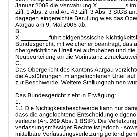
Januar 2005 die Verwahrung X.________s im
Ziff. 1 Abs. 2 und
Art. 43 Ziff. 3 Abs. 3 StGB
an.
dagegen eingereichte Berufung wies das Ober
Aargau am 9. Mai 2006 ab.
B.
X.________ führt eidgenössische Nichtigkei
Bundesgericht, mit welcher er beantragt, das
obergerichtliche Urteil sei aufzuheben und di
Neubeurteilung an die Vorinstanz zurückzuwe
C.
Das Obergericht des Kantons Aargau verzichte
die Ausführungen im angefochtenen Urteil a
zur Beschwerde. Weitere Stellungnahmen wurd
Das Bundesgericht zieht in Erwägung:
1.
1.1 Die Nichtigkeitsbeschwerde kann nur dam
dass die angefochtene Entscheidung eidgenö
verletze (
Art. 269 Abs. 1 BStP
). Die Verletzung
verfassungsmässiger Rechte ist jedoch - sowei
mittelbare Verfassungsverletzung geltend gema