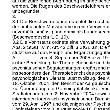
auf die zutreffende Begründung im angefochte
werden. Die Rügen des Beschwerdeführers er
unbegründet.
3.
3.1 Der Beschwerdeführer erachtet die nacht
der ambulanten Massnahme in eine Verwahru
unverhältnismässig und damit als bundesrecht
(Beschwerdeschrift, S. 10).
3.2 Die Vorinstanz ordnete eine Verwahrung
Abs. 2 StGB
i.V.m.
Art. 43 Ziff. 3 StGB
an. Die 
stützt sie auf das Haupt- und Ergänzungsguta
A.________ vom 4. September 2005 bzw. 19. A
in ihre Beurteilung die Therapieberichte und d
psychiatrischen Begutachtungen ergänzend mi
insbesondere den Therapiebericht des psychia
psychologischen Diensts, Justizvollzug, des 
18. Oktober 2004, den Bericht der Aargauis
zur Überprüfung der Gemeingefährlichkeit von 
Straftäterinnen vom 2. November 2004 sowie 
integrierten forensisch-psychiatrischen Dienst
vom 29. April 1997 und diejenigen der Psychiat
Königsfelden vom 3. August sowie 16. Dezem