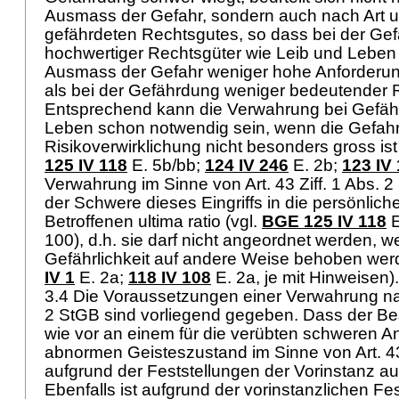
Ausmass der Gefahr, sondern auch nach Art 
gefährdeten Rechtsgutes, so dass bei der Ge
hochwertiger Rechtsgüter wie Leib und Lebe
Ausmass der Gefahr weniger hohe Anforderung
als bei der Gefährdung weniger bedeutender 
Entsprechend kann die Verwahrung bei Gefäh
Leben schon notwendig sein, wenn die Gefahr
Risikoverwirklichung nicht besonders gross ist
125 IV 118
E. 5b/bb;
124 IV 246
E. 2b;
123 IV 
Verwahrung im Sinne von
Art. 43 Ziff. 1 Abs. 
der Schwere dieses Eingriffs in die persönliche
Betroffenen ultima ratio (vgl.
BGE 125 IV 118
E
100), d.h. sie darf nicht angeordnet werden, 
Gefährlichkeit auf andere Weise behoben wer
IV 1
E. 2a;
118 IV 108
E. 2a, je mit Hinweisen)
3.4 Die Voraussetzungen einer Verwahrung 
2 StGB
sind vorliegend gegeben. Dass der B
wie vor an einem für die verübten schweren A
abnormen Geisteszustand im Sinne von
Art. 
aufgrund der Feststellungen der Vorinstanz a
Ebenfalls ist aufgrund der vorinstanzlichen Fe