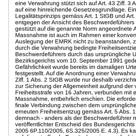
eine Verwahrung stützt sich auf
Art. 43 Ziff. 3
auf eine hinreichende Gesetzesgrundlage. Ei
Legalitätsprinzips gemäss
Art. 1 StGB
und
Art
entgegen der Ansicht des Beschwerdeführers ni
gestützt auf die genannte Norm angeordnete
Massnahme ist auch im Rahmen einer konven
Auslegung der EMRK nicht zu beanstanden, z
durch die Verwahrung bedingte Freiheitsentz
Beschwerdeführers durch das ursprüngliche Ur
Bezirksgerichts vom 10. September 1991 gede
Gefährlichkeit wurde bereits im damaligen Urtei
festgestellt. Auf die Anordnung einer Verwah
Ziff. 1 Abs. 2 StGB
wurde nur deshalb verzichte
zur Sicherung der Allgemeinheit aufgrund der
Freiheitsstrafe von 16 Jahren, verbunden mit 
Massnahme, entbehrlich erschien. Die erforde
finale Verbindung zwischen dem ursprüngliche
erneuten Freiheitsentzug gemäss
Art. 5 Abs. 
demnach - anders als der Beschwerdeführer m
veröffentlichter Entscheid des Bundesgerich
2005 6P.110/2005, 6S.325/2005 E. 4.3). Es ka