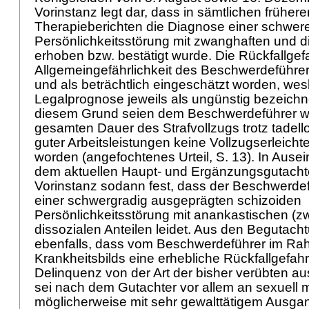
Vorinstanz legt dar, dass in sämtlichen frühe
Therapieberichten die Diagnose einer schwer
Persönlichkeitsstörung mit zwanghaften und 
erhoben bzw. bestätigt wurde. Die Rückfallgef
Allgemeingefährlichkeit des Beschwerdeführer
und als beträchtlich eingeschätzt worden, wes
Legalprognose jeweils als ungünstig bezeichn
diesem Grund seien dem Beschwerdeführer w
gesamten Dauer des Strafvollzugs trotz tadel
guter Arbeitsleistungen keine Vollzugserleich
worden (angefochtenes Urteil, S. 13). In Ause
dem aktuellen Haupt- und Ergänzungsgutachten
Vorinstanz sodann fest, dass der Beschwerde
einer schwergradig ausgeprägten schizoiden
Persönlichkeitsstörung mit anankastischen (
dissozialen Anteilen leidet. Aus den Begutach
ebenfalls, dass vom Beschwerdeführer im Ra
Krankheitsbilds eine erhebliche Rückfallgefahr
Delinquenz von der Art der bisher verübten 
sei nach dem Gutachter vor allem an sexuell mo
möglicherweise mit sehr gewalttätigem Ausga