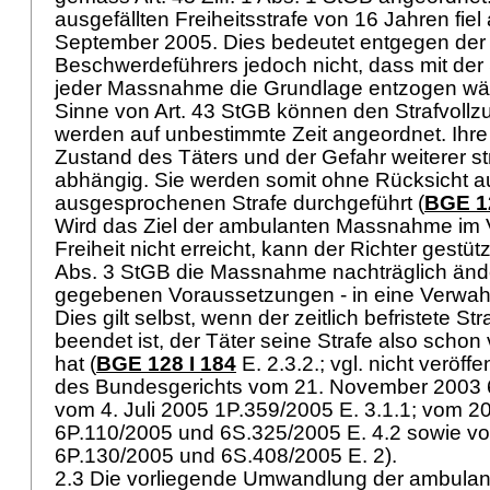
ausgefällten Freiheitsstrafe von 16 Jahren fiel
September 2005. Dies bedeutet entgegen der 
Beschwerdeführers jedoch nicht, dass mit der
jeder Massnahme die Grundlage entzogen w
Sinne von
Art. 43 StGB
können den Strafvollz
werden auf unbestimmte Zeit angeordnet. Ihre
Zustand des Täters und der Gefahr weiterer s
abhängig. Sie werden somit ohne Rücksicht au
ausgesprochenen Strafe durchgeführt (
BGE 1
Wird das Ziel der ambulanten Massnahme im V
Freiheit nicht erreicht, kann der Richter gestüt
Abs. 3 StGB
die Massnahme nachträglich ände
gegebenen Voraussetzungen - in eine Verwa
Dies gilt selbst, wenn der zeitlich befristete Str
beendet ist, der Täter seine Strafe also schon 
hat (
BGE 128 I 184
E. 2.3.2.; vgl. nicht veröff
des Bundesgerichts vom 21. November 2003 
vom 4. Juli 2005 1P.359/2005 E. 3.1.1; vom 
6P.110/2005 und 6S.325/2005 E. 4.2 sowie v
6P.130/2005 und 6S.408/2005 E. 2).
2.3 Die vorliegende Umwandlung der ambula