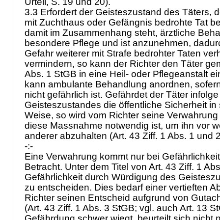
Urteil, S. 19 und 20).
3.3 Erfordert der Geisteszustand des Täters, 
mit Zuchthaus oder Gefängnis bedrohte Tat b
damit im Zusammenhang steht, ärztliche Beh
besondere Pflege und ist anzunehmen, dadurc
Gefahr weiterer mit Strafe bedrohter Taten ver
vermindern, so kann der Richter den Täter g
Abs. 1 StGB
in eine Heil- oder Pflegeanstalt e
kann ambulante Behandlung anordnen, sofern d
nicht gefährlich ist. Gefährdet der Täter infolg
Geisteszustandes die öffentliche Sicherheit i
Weise, so wird vom Richter seine Verwahrung
diese Massnahme notwendig ist, um ihn vor w
anderer abzuhalten (
Art. 43 Ziff. 1 Abs. 1 und
-:-
Eine Verwahrung kommt nur bei Gefährlichkeit
Betracht. Unter dem Titel von
Art. 43 Ziff. 1 A
Gefährlichkeit durch Würdigung des Geistesz
zu entscheiden. Dies bedarf einer vertieften 
Richter seinen Entscheid aufgrund von Gutacht
(
Art. 43 Ziff. 1 Abs. 3 StGB
; vgl. auch
Art. 13 S
Gefährdung schwer wiegt, beurteilt sich nicht