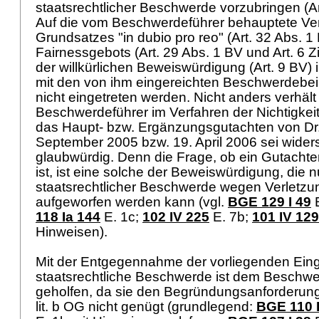
staatsrechtlicher Beschwerde vorzubringen (
A
Auf die vom Beschwerdeführer behauptete Ve
Grundsatzes "in dubio pro reo" (
Art. 32 Abs. 1
Fairnessgebots (
Art. 29 Abs. 1 BV
und
Art. 6 
der willkürlichen Beweiswürdigung (
Art. 9 BV
)
mit den von ihm eingereichten Beschwerdebe
nicht eingetreten werden. Nicht anders verhält 
Beschwerdeführer im Verfahren der Nichtigkei
das Haupt- bzw. Ergänzungsgutachten von Dr
September 2005 bzw. 19. April 2006 sei widers
glaubwürdig. Denn die Frage, ob ein Gutachten
ist, ist eine solche der Beweiswürdigung, die n
staatsrechtlicher Beschwerde wegen Verletz
aufgeworfen werden kann (vgl.
BGE 129 I 49
E
118 Ia 144
E. 1c;
102 IV 225
E. 7b;
101 IV 129
Hinweisen).
Mit der Entgegennahme der vorliegenden Ein
staatsrechtliche Beschwerde ist dem Beschwer
geholfen, da sie den Begründungsanforderu
lit. b OG
nicht genügt (grundlegend:
BGE 110 I