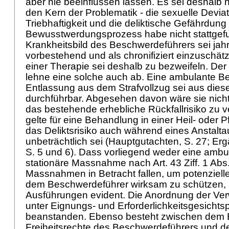
aber nie beeinflussen lassen. Es sei deshalb n
den Kern der Problematik - die sexuelle Deviat
Triebhaftigkeit und die deliktische Gefährdung
Bewusstwerdungsprozess habe nicht stattgef
Krankheitsbild des Beschwerdeführers sei jah
vorbestehend und als chronifiziert einzuschät
einer Therapie sei deshalb zu bezweifeln. De
lehne eine solche auch ab. Eine ambulante 
Entlassung aus dem Strafvollzug sei aus dies
durchführbar. Abgesehen davon wäre sie nich
das bestehende erhebliche Rückfallrisiko zu 
gelte für eine Behandlung in einer Heil- oder P
das Deliktsrisiko auch während eines Anstaltau
unbeträchtlich sei (Hauptgutachten, S. 27; E
S. 5 und 6). Dass vorliegend weder eine ambu
stationäre Massnahme nach
Art. 43 Ziff. 1 Ab
Massnahmen in Betracht fallen, um potenzielle
dem Beschwerdeführer wirksam zu schützen, is
Ausführungen evident. Die Anordnung der Ver
unter Eignungs- und Erforderlichkeitsgesichts
beanstanden. Ebenso besteht zwischen dem Ein
Freiheitsrechte des Beschwerdeführers und de