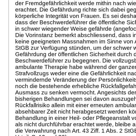
der Fremdgefährlichkeit werde mithin nach wi
erachtet. Die Gefährdung richte sich dabei ge
körperliche Integrität von Frauen. Es sei des
dass der Beschwerdeführer die öffentliche Sic
in schwer wiegender Weise gefährde (angefocht
Die Vorinstanz bemerkt abschliessend, dass i
keine geeigneten Massnahmen im Sinne von
StGB
zur Verfügung stünden, um der schwer
Gefährdung der öffentlichen Sicherheit durch 
Beschwerdeführer zu begegnen. Die vollzugs
ambulante Therapie habe während der ganze
Strafvollzugs weder eine die Gefährlichkeit na
vermindernde Veränderung der Persönlichkeits
noch die bestehende erhebliche Rückfallgefa
Ausmass zu senken vermocht. Angesichts der E
bisherigen Behandlungen sei davon auszuge
Rückfallrisiko allein mit einer erneuten ambula
absehbarer Zeit nicht herabgesetzt werden k
Behandlung in einer Heil- oder Pflegeanstalt 
als nicht durchführbar erachtet werde, bleibe a
die Verwahrung nach
Art. 43 Ziff. 1 Abs. 2 StG