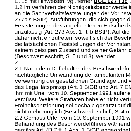
E. 1b mit Hinweisen; vgl. ferner
BGE 127 I 38
E
1.2 Im Verfahren der Nichtigkeitsbeschwerde 
an die Sachverhaltsfeststellungen der Vorins
277bis BStP
). Ausführungen, die sich gegen d
Feststellungen des angefochtenen Entscheids 
unzulässig (
Art. 273 Abs. 1 lit. b BStP
). Auf di
daher nicht einzutreten, soweit sich der Bes
die tatsächlichen Feststellungen der Vorinstan
seinem geistigen Zustand und seiner Gefährlic
(Beschwerdeschrift, S. 5 und 8), wendet.
2.
2.1 Nach dem Dafürhalten des Beschwerdeführ
nachträgliche Umwandlung der ambulanten M
Verwahrung der gesetzlichen Grundlage und v
das Legalitätsprinzip (
Art. 1 StGB
und
Art. 7 
ihm mit Urteil vom 10. September 1991 auferleg
verbüsst. Weitere Straftaten habe er nicht ver
Freiheitsentziehung sei deshalb gestützt auf d
nicht mehr möglich (Beschwerdeschrift, S. 4 u
2.2 Gemäss Urteil vom 10. September 1991 w
Behandlung des Beschwerdeführers während d
gemäss
Art. 43 Ziff. 1 Abs. 1 StGB
angeordnet.