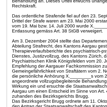
Behandlung an. Dieses Urteil erwuchs unange
Rechtskraft.
Das ordentliche Strafende fiel auf den 23. Se
Drittel der Strafe waren am 23. Mai 2000 erst
vom 19. Mai bzw. 14. Juli 2000 wurde X.____
Entlassung gemäss
Art. 38 StGB
verweigert.
Am 3. Dezember 2004 stellte das Departement
Abteilung Strafrecht, des Kantons Aargau gestü
Therapieverlaufsberichte des psychiatrisch-p
Dienstes, Justizvollzug, des Kantons Zürich, 
Psychiatrischen Klinik Königsfelden vom 20. Ju
Empfehlung der Aargauer Fachkommission zu
Gemeingefährlichkeit von Straftätern vom 2.
die persönliche Anhörung X.________s vom 
angeordnete vollzugsbegleitende Behandlung m
Wirkung ein und ersuchte die Staatsanwaltsch
Aargau um einen Entscheid im Sinne von
Art.
zuhanden des Bezirksgerichts Brugg.
Das Bezirksgericht Brugg ordnete am 11. Okto
den Antrag der Staatsanwaltschaft des Kanto