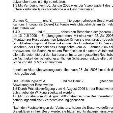
aufzuheben bzw. nichtig zu erklären.
1.3 Mit Verfügung vom 30. Januar 2006 wies der Vizepräsident des 
untere kantonale Aufsichtsbehörde alle Beschwerden ab.
Die von X.________ und Y.________ hiergegen erhobene Beschwerd
Kantons Thurgau als (obere) kantonale Aufsichtsbehörde am 27. Feb
einzutreten war.
1.4 X.________ und Y.________ haben den Beschluss der (oberen) 
am 13. Juli 2006 in Empfang genommen. Mit einer vom 23. Juli 2006 
(Montag) zur Post gebrachten Eingabe führen sie (rechtzeitig) Besc
Schuldbetreibungs- und Konkurskammer des Bundesgerichts. Sie ste
Begehren, der Entscheid des Obergerichts vom 27. Februar 2006 se
anzuweisen, die Sache zu neuem Entscheid an die untere Aufsichts
allenfalls seien die bei den kantonalen Instanzen gestellten Rechts
die Nichtigkeit der betreibungsamtlichen Schätzung festzustellen, al
Sinne von
Art. 9 VZG
anzuordnen.
In seinem Aktenüberweisungsschreiben vom 28. Juli 2006 hat sich 
nicht geäussert.
Das Betreibungsamt A.________ und die Bank Z.________ (Beschwer
Abweisung der Beschwerde.
1.5 Durch Präsidialverfügung vom 4. August 2006 ist der Beschwer
aufschiebende Wirkung zuerkannt worden.
1.6 Mit Eingabe vom 28. August 2006 haben sich die Beschwerdeführe
betreibungsamtlichen Vernehmlassung geäussert.
2.
Nach den Feststellungen der Vorinstanz haben die Beschwerdeführer
Sie erklären in ihrer Beschwerde, sie hätten nichts dagegen einzuw