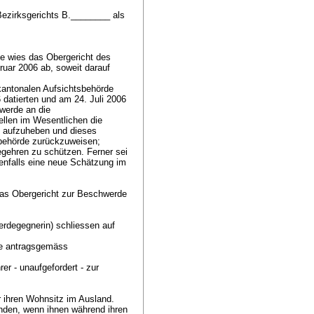
Bezirksgerichts B.________ als
e wies das Obergericht des
ruar 2006 ab, soweit darauf
kantonalen Aufsichtsbehörde
datierten und am 24. Juli 2006
hwerde an die
llen im Wesentlichen die
i aufzuheben und dieses
behörde zurückzuweisen;
begehren zu schützen. Ferner sei
lenfalls eine neue Schätzung im
das Obergericht zur Beschwerde
degegnerin) schliessen auf
de antragsgemäss
r - unaufgefordert - zur
 ihren Wohnsitz im Ausland.
enden, wenn ihnen während ihren