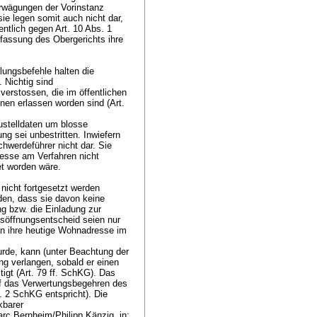
Erwägungen der Vorinstanz
ie legen somit auch nicht dar,
entlich gegen
Art. 10 Abs. 1
ffassung des Obergerichts ihre
lungsbefehle halten die
. Nichtig sind
verstossen, die im öffentlichen
onen erlassen worden sind (
Art.
ustelldaten um blosse
g sei unbestritten. Inwiefern
hwerdeführer nicht dar. Sie
resse am Verfahren nicht
tet worden wäre.
nicht fortgesetzt werden
den, dass sie davon keine
g bzw. die Einladung zur
söffnungsentscheid seien nur
 an ihre heutige Wohnadresse im
rde, kann (unter Beachtung der
ng verlangen, sobald er einen
igt (
Art. 79 ff. SchKG
). Das
uf das Verwertungsbegehren des
s. 2 SchKG
entspricht). Die
kbarer
rc Bernheim/Philipp Känzig, in: