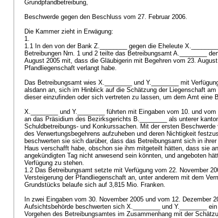
Grundpfandbetreibung,
Beschwerde gegen den Beschluss vom 27. Februar 2006.
Die Kammer zieht in Erwägung:
1.
1.1 In den von der Bank Z.________ gegen die Eheleute X.________
Betreibungen Nrn. 1 und 2 teilte das Betreibungsamt A.________ de
August 2005 mit, dass die Gläubigerin mit Begehren vom 23. August
Pfandliegenschaft verlangt habe.
Das Betreibungsamt wies X.________ und Y.________ mit Verfügun
alsdann an, sich im Hinblick auf die Schätzung der Liegenschaft am 
dieser einzufinden oder sich vertreten zu lassen, um dem Amt eine 
X.________ und Y.________ führten mit Eingaben vom 10. und vom
an das Präsidium des Bezirksgerichts B.________ als unterer kanton
Schuldbetreibungs- und Konkurssachen. Mit der ersten Beschwerde ve
des Verwertungsbegehrens aufzuheben und deren Nichtigkeit festzust
beschwerten sie sich darüber, dass das Betreibungsamt sich in ihr
Haus verschafft habe, obschon sie ihm mitgeteilt hätten, dass sie a
angekündigten Tag nicht anwesend sein könnten, und angeboten hät
Verfügung zu stehen.
1.2 Das Betreibungsamt setzte mit Verfügung vom 22. November 200
Versteigerung der Pfandliegenschaft an, unter anderem mit dem Ver
Grundstücks belaufe sich auf 3,815 Mio. Franken.
In zwei Eingaben vom 30. November 2005 und vom 12. Dezember 200
Aufsichtsbehörde beschwerten sich X.________ und Y.________ ein 
Vorgehen des Betreibungsamtes im Zusammenhang mit der Schätzun