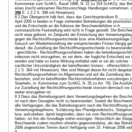
Kommentar zum SchKG, Basel 1998, N. 22 zu 154 SchKG); das Betre
eines (noch) wirksamen Rechtsvorschlags Handlungen vornehmen, di
396
E. 1.2.2 S. 399 mit Hinweisen).
8.2 Das Obergericht hält fest, dass das Gerichtspräsidium B._____
April 2005 in beiden in Frage stehenden Betreibungen die provisorisc
und die Entscheide an die Adresse der Beschwerdeführer in A._____
vorinstanzliche Feststellung wird nicht in Frage gestellt. Die Besc
nicht etwa geltend, im Zeitpunkt der Einreichung des Verwertungsbeg
gegen die Rechtsöffnungsentscheide bzw. eine Aberkennungsklage (
Gesuch um Wiederherstellung der entsprechenden Fristen hängig g
darauf, die Zustellung der Rechtsöffnungsentscheide zu beanstand
- gerichtliche - Rechtsöffnungsverfahren haben die betreibungsrecht
indessen nicht einzugehen, es sei denn, der fragliche Entscheid sei 
worden und habe so keine Wirkung entfaltet oder er sei als solcher -
sachlicher Unzuständigkeit der betreffenden Instanz - offensichtlich 
2.1 S. 364 mit Hinweisen). Hier sind Mängel dieser Art nicht dargeta
Rechtsöffnungsverfahren im Allgemeinen und auf die Zustellung de
beziehen, sind im betreffenden Rechtsmittelverfahren vorzubringen (
Staehelin, in: Kommentar zum SchKG, N. 35 zu Art. 79). Die Ausfü
zur Zustellung der Rechtsöffnungsentscheide stossen demnach ins L
weiter einzugehen ist.
8.3 Dass das Betreibungsamt dem Verwertungsbegehren der Beschwe
ist nach dem Gesagten nicht zu beanstanden. Soweit die Beschwerde
alle Verfügungen, die das Betreibungsamt nach der Rechtsöffnung er
Verwertungsbegehrens, Schätzung des Pfandgrundstücks, Steigerungs
bzw. aufzuheben, damit begründen, dass sie vom Rechtsöffnungsver
hätten, ist ihm die Grundlage mithin entzogen. Hinsichtlich der Stei
Beschwerde zudem insofern ohnehin gegenstandslos, als das Betre
2006 angesetzten Termin durch Verfügung vom 15. Februar 2006 wid
9.