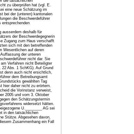
 die tatsächlichen
cht zu überprüfen hat (vgl. E.
 sei eine neue Schätzung im
t bei der (unteren) kantonalen
llungen die Beschwerdeführer
es entsprechenden
g ausserdem deshalb für
chätzers der Beschwerdegegnerin
se Zugang zum Haus verschafft
zten sich mit den betreffenden
im Wesentlichen auf deren
 Auffassung der unteren
chwerdeführer nicht dar. Sie
am Verfahren nicht Beteiligter
t. 22 Abs. 1 SchKG
). Auf Grund
t denn auch nicht ersichtlich,
rdeführer dem Betreibungsamt
s Grundstücks gewählten Tag
t hier daher nicht zu erörtern.
heid die Vorinstanz verweist,
ber 2005 und vom 3. Oktober
r gegen den Schätzungstermin
gsverfahrens widersetzt hätten.
 beigezogene U.________ AG sei
t in den tatsächlichen
eine Stütze. Abgesehen davon,
n diesem Zusammenhang ein Fall