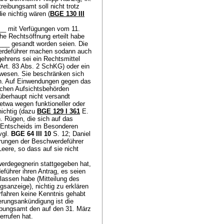
ibungsamt soll nicht trotz
e nichtig wären (
BGE 130 III
___ mit Verfügungen vom 11.
he Rechtsöffnung erteilt habe
___ gesandt worden seien. Die
hwerdeführer machen sodann auch
ehrens sei ein Rechtsmittel
Art. 83 Abs. 2 SchKG
) oder ein
ewesen. Sie beschränken sich
en. Auf Einwendungen gegen das
lichen Aufsichtsbehörden
überhaupt nicht versandt
 etwa wegen funktioneller oder
nichtig (dazu
BGE 129 I 361
E.
n. Rügen, die sich auf das
s Entscheids im Besonderen
vgl.
BGE 64 III 10
S. 12; Daniel
hrungen der Beschwerdeführer
eere, so dass auf sie nicht
rdegegnerin stattgegeben hat,
führer ihren Antrag, es seien
lassen habe (Mitteilung des
anzeige), nichtig zu erklären
fahren keine Kenntnis gehabt
gerungsankündigung ist die
ibungsamt den auf den 31. März
errufen hat.