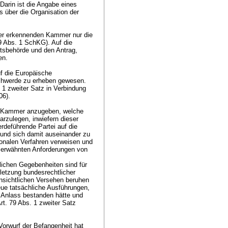
 Darin ist die Angabe eines
 über die Organisation der
der erkennenden Kammer nur die
19 Abs. 1 SchKG
). Auf die
tsbehörde und den Antrag,
ten.
f die Europäische
schwerde zu erheben gewesen.
. 1 zweiter Satz in Verbindung
06).
e Kammer anzugeben, welche
rzulegen, inwiefern dieser
rdeführende Partei auf die
und sich damit auseinander zu
tonalen Verfahren verweisen und
n erwähnten Anforderungen von
lichen Gegebenheiten sind für
letzung bundesrechtlicher
nsichtlichen Versehen beruhen
eue tatsächliche Ausführungen,
 Anlass bestanden hätte und
rt. 79 Abs. 1 zweiter Satz
orwurf der Befangenheit hat