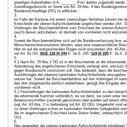
jeweiligen Aufenthalten in A.________ Post dorthin zugestellt werde.
Zustellungsdomizils im Sinne von Art. 29 Abs. 4 des Bundesgesetzes
Bundesrechtspflege (OG) zu erblicken.
3.
Im Falle der Kantone mit einem zweistufigen Verfahren können bei 
Entscheide der oberen Aufsichtsbehörde angefochten werden (
Art. 
Vorbringen der Beschwerdeführer zum Entscheid der unteren Aufsich
(auch) diesen aufzuheben, ist deshalb von vornherein nicht einzutre
4.
Soweit die Beschwerdeführer sich auf die Bundesverfassung bzw. au
Menschenrechtskonvention berufen, wäre eine staatsrechtliche Be
Hier ist auf die entsprechenden Rügen nicht einzutreten (Art. 43 Abs
mit
Art. 81 OG
;
BGE 128 III 244
E. 5a S. 245;
124 III 205
E. 3a S. 2
5.
5.1 Nach
Art. 79 Abs.1 OG
ist in der Beschwerde an die erkennend
Abänderung des angefochtenen Entscheids verlangt wird, und kurz da
gegen Bundesrecht verstossen soll. Das bedeutet, dass die beschwe
Ausführungen der (oberen) kantonalen Aufsichtsbehörde einzugehen 
setzen hat. Soweit die Beschwerdeführer auf ihre Vorbringen im kan
das dort Vorgebrachte wörtlich wiederholen, genügt ihre Eingabe de
vornherein nicht.
5.2 Feststellungen der kantonalen Aufsichtsbehörden zu den tatsäch
die erkennende Kammer verbindlich, es sei denn, sie seien unter Ver
Beweisvorschriften zustande gekommen oder würden auf einem offe
(vgl. Art. 63 Abs. 2 in Verbindung mit
Art. 81 OG
). Umgekehrt sind n
zu deren Vorbringen schon im kantonalen Verfahren Gelegenheit und
die im angefochtenen Entscheid keine Stütze finden, unbeachtlich (A
OG).
6.
Den gegenüber der unteren kantonalen Aufsichtsbehörde erhobenen V