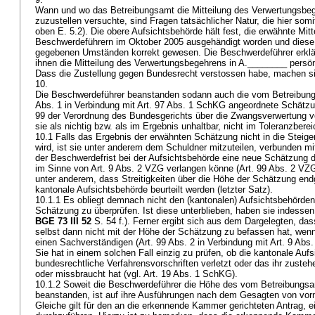
Wann und wo das Betreibungsamt die Mitteilung des Verwertungsbeg
zuzustellen versuchte, sind Fragen tatsächlicher Natur, die hier somit
oben E. 5.2). Die obere Aufsichtsbehörde hält fest, die erwähnte Mitt
Beschwerdeführern im Oktober 2005 ausgehändigt worden und diese 
gegebenen Umständen korrekt gewesen. Die Beschwerdeführer erklär
ihnen die Mitteilung des Verwertungsbegehrens in A.________ persön
Dass die Zustellung gegen Bundesrecht verstossen habe, machen si
10.
Die Beschwerdeführer beanstanden sodann auch die vom Betreibung
Abs. 1 in Verbindung mit
Art. 97 Abs. 1 SchKG
angeordnete Schätzun
99 der Verordnung des Bundesgerichts über die Zwangsverwertung v
sie als nichtig bzw. als im Ergebnis unhaltbar, nicht im Toleranzber
10.1 Falls das Ergebnis der erwähnten Schätzung nicht in die Stei
wird, ist sie unter anderem dem Schuldner mitzuteilen, verbunden mi
der Beschwerdefrist bei der Aufsichtsbehörde eine neue Schätzung 
im Sinne von
Art. 9 Abs. 2 VZG
verlangen könne (
Art. 99 Abs. 2 VZ
unter anderem, dass Streitigkeiten über die Höhe der Schätzung endg
kantonale Aufsichtsbehörde beurteilt werden (letzter Satz).
10.1.1 Es obliegt demnach nicht den (kantonalen) Aufsichtsbehörden
Schätzung zu überprüfen. Ist diese unterblieben, haben sie indesse
BGE 73 III 52
S. 54 f.). Ferner ergibt sich aus dem Dargelegten, d
selbst dann nicht mit der Höhe der Schätzung zu befassen hat, wen
einen Sachverständigen (Art. 99 Abs. 2 in Verbindung mit
Art. 9 Abs
Sie hat in einem solchen Fall einzig zu prüfen, ob die kantonale Aufs
bundesrechtliche Verfahrensvorschriften verletzt oder das ihr zuste
oder missbraucht hat (vgl.
Art. 19 Abs. 1 SchKG
).
10.1.2 Soweit die Beschwerdeführer die Höhe des vom Betreibung
beanstanden, ist auf ihre Ausführungen nach dem Gesagten von vorn
Gleiche gilt für den an die erkennende Kammer gerichteten Antrag, 