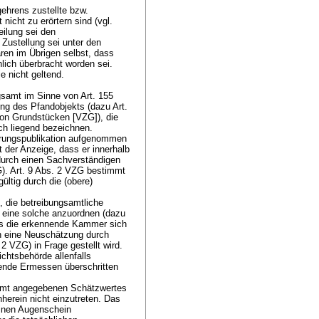
ehrens zustellte bzw.
 nicht zu erörtern sind (vgl.
eilung sei den
Zustellung sei unter den
en im Übrigen selbst, dass
lich überbracht worden sei.
e nicht geltend.
samt im Sinne von Art. 155
g des Pfandobjekts (dazu Art.
on Grundstücken [VZG]), die
eich liegend bezeichnen.
gerungspublikation aufgenommen
t der Anzeige, dass er innerhalb
durch einen Sachverständigen
G
).
Art. 9 Abs. 2 VZG
bestimmt
ültig durch die (obere)
, die betreibungsamtliche
n eine solche anzuordnen (dazu
ass die erkennende Kammer sich
n eine Neuschätzung durch
. 2 VZG
) in Frage gestellt wird.
ichtsbehörde allenfalls
hende Ermessen überschritten
samt angegebenen Schätzwertes
herein nicht einzutreten. Das
einen Augenschein