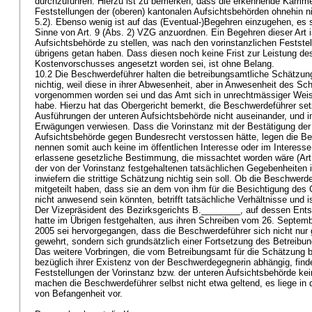
durchzuführen. Hierzu ist zu bemerken, dass die erkennende Kammer
Feststellungen der (oberen) kantonalen Aufsichtsbehörden ohnehin ni
5.2). Ebenso wenig ist auf das (Eventual-)Begehren einzugehen, es
Sinne von Art. 9 (Abs. 2) VZG anzuordnen. Ein Begehren dieser Art is
Aufsichtsbehörde zu stellen, was nach den vorinstanzlichen Festste
übrigens getan haben. Dass diesen noch keine Frist zur Leistung d
Kostenvorschusses angesetzt worden sei, ist ohne Belang.
10.2 Die Beschwerdeführer halten die betreibungsamtliche Schätzun
nichtig, weil diese in ihrer Abwesenheit, aber in Anwesenheit des S
vorgenommen worden sei und das Amt sich in unrechtmässiger Wei
habe. Hierzu hat das Obergericht bemerkt, die Beschwerdeführer set
Ausführungen der unteren Aufsichtsbehörde nicht auseinander, und 
Erwägungen verwiesen. Dass die Vorinstanz mit der Bestätigung der
Aufsichtsbehörde gegen Bundesrecht verstossen hätte, legen die Bes
nennen somit auch keine im öffentlichen Interesse oder im Interesse 
erlassene gesetzliche Bestimmung, die missachtet worden wäre (
Ar
der von der Vorinstanz festgehaltenen tatsächlichen Gegebenheiten is
inwiefern die strittige Schätzung nichtig sein soll. Ob die Beschwe
mitgeteilt haben, dass sie an dem von ihm für die Besichtigung de
nicht anwesend sein könnten, betrifft tatsächliche Verhältnisse und is
Der Vizepräsident des Bezirksgerichts B.________, auf dessen Entsc
hatte im Übrigen festgehalten, aus ihren Schreiben vom 26. Septem
2005 sei hervorgegangen, dass die Beschwerdeführer sich nicht nu
gewehrt, sondern sich grundsätzlich einer Fortsetzung des Betreibun
Das weitere Vorbringen, die vom Betreibungsamt für die Schätzung
bezüglich ihrer Existenz von der Beschwerdegegnerin abhängig, finde
Feststellungen der Vorinstanz bzw. der unteren Aufsichtsbehörde k
machen die Beschwerdeführer selbst nicht etwa geltend, es liege i
von Befangenheit vor.