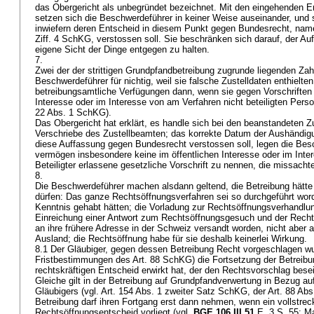
das Obergericht als unbegründet bezeichnet. Mit den eingehenden 
setzen sich die Beschwerdeführer in keiner Weise auseinander, und s
inwiefern deren Entscheid in diesem Punkt gegen Bundesrecht, nam
Ziff. 4 SchKG
, verstossen soll. Sie beschränken sich darauf, der Au
eigene Sicht der Dinge entgegen zu halten.
7.
Zwei der der strittigen Grundpfandbetreibung zugrunde liegenden Zah
Beschwerdeführer für nichtig, weil sie falsche Zustelldaten enthielten
betreibungsamtliche Verfügungen dann, wenn sie gegen Vorschriften 
Interesse oder im Interesse von am Verfahren nicht beteiligten Pers
22 Abs. 1 SchKG
).
Das Obergericht hat erklärt, es handle sich bei den beanstandeten Z
Verschriebe des Zustellbeamten; das korrekte Datum der Aushändigun
diese Auffassung gegen Bundesrecht verstossen soll, legen die Besc
vermögen insbesondere keine im öffentlichen Interesse oder im Inte
Beteiligter erlassene gesetzliche Vorschrift zu nennen, die missach
8.
Die Beschwerdeführer machen alsdann geltend, die Betreibung hätte 
dürfen: Das ganze Rechtsöffnungsverfahren sei so durchgeführt wor
Kenntnis gehabt hätten; die Vorladung zur Rechtsöffnungsverhandlun
Einreichung einer Antwort zum Rechtsöffnungsgesuch und der Recht
an ihre frühere Adresse in der Schweiz versandt worden, nicht aber
Ausland; die Rechtsöffnung habe für sie deshalb keinerlei Wirkung.
8.1 Der Gläubiger, gegen dessen Betreibung Recht vorgeschlagen wu
Fristbestimmungen des
Art. 88 SchKG
) die Fortsetzung der Betreibu
rechtskräftigen Entscheid erwirkt hat, der den Rechtsvorschlag beseit
Gleiche gilt in der Betreibung auf Grundpfandverwertung in Bezug a
Gläubigers (vgl. Art. 154 Abs. 1 zweiter Satz SchKG, der
Art. 88 Ab
Betreibung darf ihren Fortgang erst dann nehmen, wenn ein vollstrec
Rechtsöffnungsentscheid vorliegt (vgl.
BGE 106 III 51
E. 3 S. 55; Ma