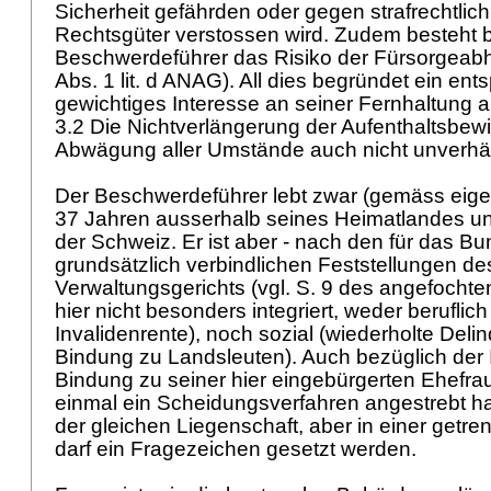
Sicherheit gefährden oder gegen strafrechtlic
Rechtsgüter verstossen wird. Zudem besteht 
Beschwerdeführer das Risiko der Fürsorgeabh
Abs. 1 lit. d ANAG
). All dies begründet ein en
gewichtiges Interesse an seiner Fernhaltung 
3.2 Die Nichtverlängerung der Aufenthaltsbewil
Abwägung aller Umstände auch nicht unverhä
Der Beschwerdeführer lebt zwar (gemäss eigen
37 Jahren ausserhalb seines Heimatlandes und
der Schweiz. Er ist aber - nach den für das B
grundsätzlich verbindlichen Feststellungen de
Verwaltungsgerichts (vgl. S. 9 des angefochte
hier nicht besonders integriert, weder beruflic
Invalidenrente), noch sozial (wiederholte Deli
Bindung zu Landsleuten). Auch bezüglich der I
Bindung zu seiner hier eingebürgerten Ehefrau
einmal ein Scheidungsverfahren angestrebt ha
der gleichen Liegenschaft, aber in einer getr
darf ein Fragezeichen gesetzt werden.