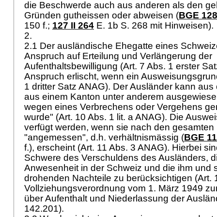
die Beschwerde auch aus anderen als den ge
Gründen gutheissen oder abweisen (
BGE 128 
150 f.;
127 II 264
E. 1b S. 268 mit Hinweisen).
2.
2.1 Der ausländische Ehegatte eines Schweiz
Anspruch auf Erteilung und Verlängerung der
Aufenthaltsbewilligung (Art. 7 Abs. 1 erster S
Anspruch erlischt, wenn ein Ausweisungsgrund 
1 dritter Satz ANAG). Der Ausländer kann aus
aus einem Kanton unter anderem ausgewiese
wegen eines Verbrechens oder Vergehens geric
wurde" (
Art. 10 Abs. 1 lit. a ANAG
). Die Auswei
verfügt werden, wenn sie nach den gesamte
"angemessen", d.h. verhältnismässig (
BGE 11
f.), erscheint (
Art. 11 Abs. 3 ANAG
). Hierbei si
Schwere des Verschuldens des Ausländers, di
Anwesenheit in der Schweiz und die ihm und s
drohenden Nachteile zu berücksichtigen (Art. 
Vollziehungsverordnung vom 1. März 1949 z
über Aufenthalt und Niederlassung der Auslä
142.201).