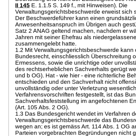
II 145
E. 1.1.5 S. 149 f., mit Hinweisen). Die
Verwaltungsgerichtsbeschwerde erweist sich so
Der Beschwerdeführer kann einen grundsätzl
Anwesenheitsanspruch im Übrigen auch gestü
Satz 2 ANAG
geltend machen, nachdem er wäh
Jahren mit seiner Ehefrau als niedergelassen
zusammengelebt hatte.
1.2 Mit Verwaltungsgerichtsbeschwerde kann 
Bundesrecht, einschliesslich Überschreitung 
Ermessens, sowie die unrichtige oder unvollst
des rechtserheblichen Sachverhalts gerügt we
und b OG
). Hat - wie hier - eine richterliche 
entschieden und den Sachverhalt nicht offensic
unvollständig oder unter Verletzung wesentlic
Verfahrensvorschriften festgestellt, ist das Bu
Sachverhaltsfeststellung im angefochtenen E
(
Art. 105 Abs. 2 OG
).
1.3 Das Bundesgericht wendet im Verfahren d
Verwaltungsgerichtsbeschwerde das Bundesr
wegen an; es ist gemäss
Art. 114 Abs. 1 OG
an
Parteien vorgebrachten Begründungen nicht