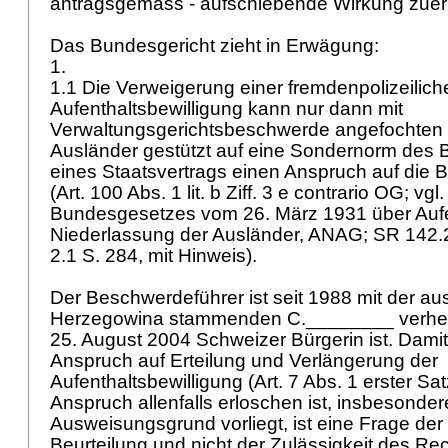
antragsgemäss - aufschiebende Wirkung zue
Das Bundesgericht zieht in Erwägung:
1.
1.1 Die Verweigerung einer fremdenpolizeilich
Aufenthaltsbewilligung kann nur dann mit
Verwaltungsgerichtsbeschwerde angefochten
Ausländer gestützt auf eine Sondernorm des 
eines Staatsvertrags einen Anspruch auf die Be
(Art. 100 Abs. 1 lit. b Ziff. 3 e contrario OG; vgl.
Bundesgesetzes vom 26. März 1931 über Aufe
Niederlassung der Ausländer, ANAG; SR 142.
2.1 S. 284, mit Hinweis).
Der Beschwerdeführer ist seit 1988 mit der au
Herzegowina stammenden C.________ verheira
25. August 2004 Schweizer Bürgerin ist. Damit
Anspruch auf Erteilung und Verlängerung der
Aufenthaltsbewilligung (Art. 7 Abs. 1 erster S
Anspruch allenfalls erloschen ist, insbesondere
Ausweisungsgrund vorliegt, ist eine Frage der 
Beurteilung und nicht der Zulässigkeit des Rec