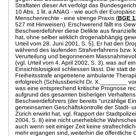
Straftaten dieser Art verfolgt das Bundesger
10 Abs. 1 lit. a ANAG
- wie auch der Europäisc
Menschenrechte - eine strenge Praxis (
BGE 12
527 mit Hinweisen). Erschwerend fällt ins Gew
Beschwerdeführer diese Delikte aus finanzie
hat, ohne selber wirklich drogenabhängig gewe
Urteil vom 28. Juni 2001, S. 5). Er hat den D
während des laufenden Strafverfahrens bzw. 
Verurteilung und begonnenem Massnahmevollz
(vgl. Urteil vom 4. April 2002, S. 3), was auf 
Einsichtslosigkeit schliessen lässt. Die statt d
Freiheitsstrafe angetretene ambulante Therapie
erfolgreich (Schlussbericht Dr. X.________ v
was eine entsprechend kritische Prognose rech
aufgrund des gesamten bisherigen Verhaltens
Beschwerdeführers (der bereits "unzählige Ein
gemeinsamen Geschäftskontrolle der Stadt- u
Zürich erwirkt hat, vgl. Rapport der Stadtpolize
2004, S. 8) eine nicht unerhebliche Wahrschein
auch wenn seit einiger Zeit keine strafrechtlic
mehr ergangen sind, weiterhin die öffentliche