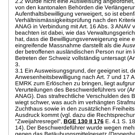
2.2 Wurde nicht eine Ausweisung angeordnet, 
von den kantonalen Behörden die Verlängerun
Aufenthaltsbewilligung verweigert, so ist ebenf
Verhältnismässigkeitsprüfung nach den Kriter
ANAG
in Verbindung mit
Art. 16 Abs. 3 ANAV
v
beachten ist dabei, wie das Verwaltungsgeric
hat, dass die Bewilligungsverweigerung eine 
eingreifende Massnahme darstellt als die Aus
der betroffenen ausländischen Person nur im l
Betreten der Schweiz vollständig untersagt (
Ar
3.
3.1 Ein Ausweisungsgrund, der geeignet ist, 
Anwesenheitsbewilligung nach
Art. 7 und 17
EMRK
zum Erlöschen zu bringen, liegt aufgrun
Verurteilungen des Beschwerdeführers vor (
Ar
ANAG
). Das strafrechtliche Verschulden des
wiegt schwer, was auch im verhängten Strafm
Zuchthaus sowie in den zusätzlichen Freiheit
Ausdruck kommt (vgl. dazu die Rechtsprechu
"Zweijahresregel",
BGE 130 II 176
E. 4.1 S. 1
14). Der Beschwerdeführer wurde wegen meh
gegen das Betäubungsmittelgesetz (Drogenhand