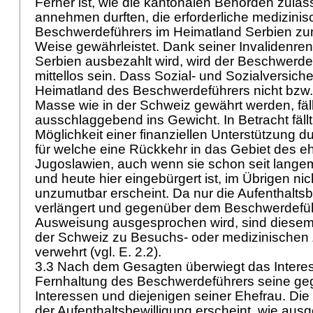
Ferner ist, wie die kantonalen Behörden zuläs
annehmen durften, die erforderliche medizin
Beschwerdeführers im Heimatland Serbien zum
Weise gewährleistet. Dank seiner Invalidenrent
Serbien ausbezahlt wird, wird der Beschwerdefü
mittellos sein. Dass Sozial- und Sozialversich
Heimatland des Beschwerdeführers nicht bzw. 
Masse wie in der Schweiz gewährt werden, fäll
ausschlaggebend ins Gewicht. In Betracht fäll
Möglichkeit einer finanziellen Unterstützung d
für welche eine Rückkehr in das Gebiet des 
Jugoslawien, auch wenn sie schon seit langem
und heute hier eingebürgert ist, im Übrigen ni
unzumutbar erscheint. Da nur die Aufenthaltsb
verlängert und gegenüber dem Beschwerdefüh
Ausweisung ausgesprochen wird, sind diesem 
der Schweiz zu Besuchs- oder medizinischen
verwehrt (vgl. E. 2.2).
3.3 Nach dem Gesagten überwiegt das Intere
Fernhaltung des Beschwerdeführers seine ge
Interessen und diejenigen seiner Ehefrau. Die
der Aufenthaltsbewilligung erscheint, wie ausge