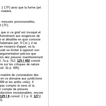
l. 1 LTF
) ainsi que la forme (
art.
en matière.
s mesures provisionnelles,
98 LTF
).
 que si ce grief est invoqué et
conformément aux exigences de
e et détaillée en quoi consiste
'arbitraire (
art. 9 Cst.
), il ne
 en instance d'appel, où la
saurait se limiter à opposer son
e argumentation précise que
ation des preuves manifestement
. 7a p. 312;
125 I 492
consid.
ère sur les critiques de nature
id. 1b p. 495).
 matière de constatation des
t en ce domaine aux juridictions
99 et les arrêts cités). Il
 pas compris le sens et la
ir compte de preuves
déductions insoutenables; encore
129 I 8
consid. 2.1 p. 9;
127 I
5).