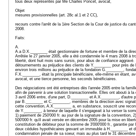
tous deux représentés par Me Charles Poncet, avocat,
Objet
mesures provisionnelles (
art. 28c al.1 et 2 CC
),
recours contre l'arrêt de la 1ère Section de la Cour de justice du 
2008.
Faits:
A.
A.a D.X.________ était gestionnaire de fortune et membre de la dir
Arrêtée le 27 janvier 2005, elle a été condamnée le 4 mars 2008 à tro
liberté, dont huit mois sans sursis, pour abus de confiance aggravé.
détournements au préjudice des clients de Y.________ pour près de hu
environ trois millions au préjudice de la fondation G.________, fonda
F.X.________, était la principale bénéficiaire, elle-même en étant, 
avocat, et une tierce personne, les seconds bénéficiaires.
Des négociations ont été entreprises dès l'année 2005 entre la fami
afin de parvenir à une solution transactionnelle. Elles ont abouti à l
3 avril 2006 entre, d'une part, D.________ et A.X.________, d'autre 
par B.________ et C.________, membres de la direction avec signat
cette convention, A.X.________ a, en substance, souscrit une recon
de Y.________, à teneur de laquelle il s'engageait à lui verser la so
1) paiement de 250'000 fr. au jour de la signature de la convention, 2
500'000 fr. qu'il avait versée en décembre 2005 pour la mise en libert
constitution de débiteur pour la somme de 3'000'000 fr., garantie par 
deux cédules hypothécaires grevant un immeuble à H.________ et due
condamnation pénale de sa soeur, mais au plus tard le 31 décembre 