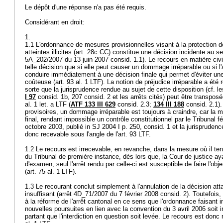
Le dépôt d'une réponse n'a pas été requis.
Considérant en droit:
1.
1.1 L'ordonnance de mesures provisionnelles visant à la protection d
atteintes illicites (
art. 28c CC
) constitue une décision incidente au se
5A_202/2007 du 13 juin 2007 consid. 1.1). Le recours en matière civi
telle décision que si elle peut causer un dommage irréparable ou si 
conduire immédiatement à une décision finale qui permet d'éviter une
coûteuse (
art. 93 al. 1 LTF
). La notion de préjudice irréparable a été r
sorte que la jurisprudence rendue au sujet de cette disposition (cf. l
I 97
consid. 1b, 207 consid. 2 et les arrêts cités) peut être transposée 
al. 1 let. a LTF
(
ATF 133 III 629
consid. 2.3;
134 III 188
consid. 2.1)
provisoires, un dommage irréparable est toujours à craindre, car la
final, rendant impossible un contrôle constitutionnel par le Tribunal f
octobre 2003, publié in SJ 2004 I p. 250, consid. 1 et la jurisprudenc
donc recevable sous l'angle de l'
art. 93 LTF
.
1.2 Le recours est irrecevable, en revanche, dans la mesure où il ten
du Tribunal de première instance, dès lors que, la Cour de justice ay
d'examen, seul l'arrêt rendu par celle-ci est susceptible de faire l'obj
(
art. 75 al. 1 LTF
).
1.3 Le recourant conclut simplement à l'annulation de la décision att
insuffisant (arrêt 4D_71/2007 du 7 février 2008 consid. 2). Toutefois
à la réforme de l'arrêt cantonal en ce sens que l'ordonnance faisant in
nouvelles poursuites en lien avec la convention du 3 avril 2006 soit 
partant que l'interdiction en question soit levée. Le recours est donc 