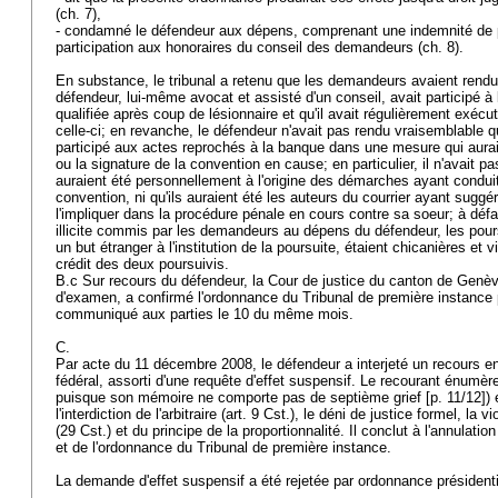
(ch. 7),
- condamné le défendeur aux dépens, comprenant une indemnité de pr
participation aux honoraires du conseil des demandeurs (ch. 8).
En substance, le tribunal a retenu que les demandeurs avaient rendu
défendeur, lui-même avocat et assisté d'un conseil, avait participé à
qualifiée après coup de lésionnaire et qu'il avait régulièrement exécu
celle-ci; en revanche, le défendeur n'avait pas rendu vraisemblable
participé aux actes reprochés à la banque dans une mesure qui aurai
ou la signature de la convention en cause; en particulier, il n'avait p
auraient été personnellement à l'origine des démarches ayant conduit
convention, ni qu'ils auraient été les auteurs du courrier ayant suggér
l'impliquer dans la procédure pénale en cours contre sa soeur; à déf
illicite commis par les demandeurs au dépens du défendeur, les pours
un but étranger à l'institution de la poursuite, étaient chicanières et v
crédit des deux poursuivis.
B.c Sur recours du défendeur, la Cour de justice du canton de Genèv
d'examen, a confirmé l'ordonnance du Tribunal de première instance
communiqué aux parties le 10 du même mois.
C.
Par acte du 11 décembre 2008, le défendeur a interjeté un recours en
fédéral, assorti d'une requête d'effet suspensif. Le recourant énumère
puisque son mémoire ne comporte pas de septième grief [p. 11/12]) e
l'interdiction de l'arbitraire (
art. 9 Cst.
), le déni de justice formel, la vi
(29 Cst.) et du principe de la proportionnalité. Il conclut à l'annulation
et de l'ordonnance du Tribunal de première instance.
La demande d'effet suspensif a été rejetée par ordonnance présidenti