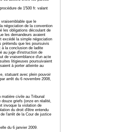
océdure de 1'500 fr. valant
 vraisemblable que le
 la négociation de la convention
té les obligations découlant de
 que les demandeurs avaient
t excédé la simple négociation
as prétendu que les poursuivis
 à la conclusion de ladite
é au juge d'instruction de
aut de vraisemblance d'un acte
uites litigieuses poursuivaient
isaient à porter atteinte au
e, statuant avec plein pouvoir
 par arrêt du 6 novembre 2008,
 matière civile au Tribunal
 douze griefs (onze en réalité,
t invoque la violation de
olation du droit d'être entendu
 de l'arrêt de la Cour de justice
elle du 6 janvier 2009.