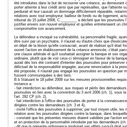
été introduites dans le but de recouvrer une créance, au demeurant 
porter atteinte à leur crédit ainsi que par représailles, que l'atteinte sub
perdurait et leur causait un dommage difficilement réparable, notam
relations avec tout employeur, bailleur de fonds ou de logement, actue
tribunal du 15 juillet 2008, C.________ a déclaré que les poursuites l
justifier envers son nouvel employeur et qu'elles entretenaient un cl
compromettre son avancement.
Le défendeur a invoqué sa vulnérabilité, sa personnalité fragile; aya
être suivi par un psychiatre, il n'aurait eu d'autre choix que d'exécute
en dépit de la lésion qu'elle consacrait, avant de réaliser qu'il était fon
ouvert l'action en établissement de la créance annoncée, c'était par
une clause arbitrale et qu'il souhaitait assigner la banque et ses orga
ordinaire, plutôt que de voir ceux-ci témoigner en faveur de la banque d
aurait dès lors été contraint d'intenter des poursuites pour préserver 
délictuel de la responsabilité engagée; aucune renonciation à la prescr
été proposée; il n'aurait pas engagé les poursuites en question par ma
fussent communiquées à des tiers.
B.b Statuant le 18 juillet 2008 sur les mesures provisionnelles requis
instance a:
- fait interdiction au défendeur, aux risques et périls des demandeurs
poursuites en lien avec la convention du 3 avril 2006 (ch. 1), sous 
l'
art. 292 CP
(ch. 2),
- fait interdiction à l'office des poursuites de porter à la connaissanc
dirigées contre les demandeurs (ch. 3 et 4),
- invité l'office des poursuites à supprimer, par tout moyen utile, l
relation avec les poursuites dirigées contre la banque, dans lesquelle
- constaté que les présentes mesures étaient validées par l'action en
et en protection de la personnalité introduite par les demandeurs (ch.
- dit que la présente ordonnance produirait ses effets jusqu'à droit ju