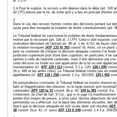
al. 1 LTF
.
1.4 Pour le surplus, le recours a été déposé dans le délai (
art. 100 a
42 LTF
) prévus par la loi, de sorte qu'il y a lieu en principe d'entrer 
2.
Dans le cas des recours formés contre des décisions portant sur de
seule peut être invoquée la violation de droits constitutionnels (
art. 
Le Tribunal fédéral ne sanctionne la violation de droits fondamentaux
motivé par le recourant (
art. 106 al. 2 LTF
). Celui-ci doit exposer, 
motivation découlant de l'ancien art. 90 aI. 1 let. b OJ, de façon clair
la violation invoquée (
ATF 133 III 393
consid. 6). Ainsi, s'il se plaint d
peut se contenter de critiquer la décision attaquée comme il le ferait
juridiction supérieure jouit d'une libre cognition; en particulier, il ne 
opinion à celle de l'autorité cantonale, mais il doit démontrer par un
cette décision se fonde sur une application de la loi ou une appréci
insoutenables (cf.
ATF 129 I 113
consid. 2.1 p. 120;
128 I 295
consid
1b p. 495 et les arrêts cités). Le Tribunal fédéral n'entre pas en mati
appellatoire (cf.
ATF 130 I 258
consid. 1.3 p. 261/262;
125 I 492
cons
De jurisprudence constante, le Tribunal fédéral se montre réservé en
faits et d'appréciation des preuves, vu le large pouvoir qu'il reconnaî
cantonales (
ATF 120 Ia 31
consid. 4b p. 40;
104 Ia 381
consid. 9 p. 3
n'intervient, du chef de l'
art. 9 Cst.
, que si le juge n'a manifestement
portée d'un moyen de preuve, a omis sans raisons objectives de ten
pertinentes ou a effectué, sur la base des éléments recueillis, des 
faut-il que la décision attaquée en soit viciée dans son résultat (
ATF 
38
consid. 2a p. 41; cf. aussi
ATF 133 II 249
consid. 1.4.3 p. 254/25