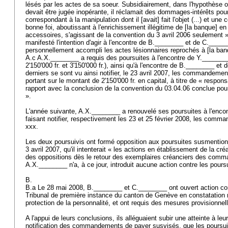
lésés par les actes de sa soeur. Subsidiairement, dans l'hypothèse où
devait être jugée inopérante, il réclamait des dommages-intérêts pour c
correspondant à la manipulation dont il [avait] fait l'objet (...) et une
bonne foi, aboutissant à l'enrichissement illégitime de [la banque] e
accessoires, s'agissant de la convention du 3 avril 2006 seulement »
manifesté l'intention d'agir à l'encontre de B.________ et de C.______
personnellement accompli les actes lésionnaires reprochés à [la ba
A.c A.X.________ a requis des poursuites à l'encontre de Y.______
2'150'000 fr. et 3'150'000 fr.), ainsi qu'à l'encontre de B.________ e
derniers se sont vu ainsi notifier, le 23 avril 2007, les commandeme
portant sur le montant de 2'150'000 fr. en capital, à titre de « responsa
rapport avec la conclusion de la convention du 03.04.06 conclue pou
».
L'année suivante, A.X.________ a renouvelé ses poursuites à l'enc
faisant notifier, respectivement les 23 et 25 février 2008, les com
xxx.
Les deux poursuivis ont formé opposition aux poursuites susmentionn
3 avril 2007, qu'il intenterait « les actions en établissement de la cr
des oppositions dès le retour des exemplaires créanciers des com
A.X.________ n'a, à ce jour, introduit aucune action contre les pours
B.
B.a Le 28 mai 2008, B.________ et C.________ ont ouvert action co
Tribunal de première instance du canton de Genève en constatation n
protection de la personnalité, et ont requis des mesures provisionnel
A l'appui de leurs conclusions, ils alléguaient subir une atteinte à leu
notification des commandements de payer susvisés, que les poursui