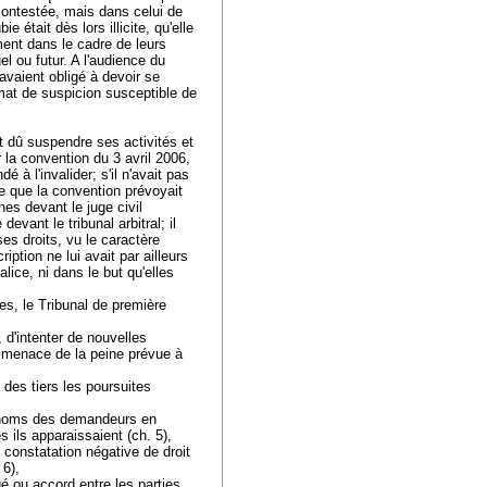
contestée, mais dans celui de
ie était dès lors illicite, qu'elle
ment dans le cadre de leurs
l ou futur. A l'audience du
'avaient obligé à devoir se
imat de suspicion susceptible de
nt dû suspendre ses activités et
r la convention du 3 avril 2006,
dé à l'invalider; s'il n'avait pas
ce que la convention prévoyait
nes devant le juge civil
evant le tribunal arbitral; il
ses droits, vu le caractère
iption ne lui avait par ailleurs
lice, ni dans le but qu'elles
es, le Tribunal de première
, d'intenter de nouvelles
la menace de la peine prévue à
e des tiers les poursuites
es noms des demandeurs en
s ils apparaissaient (ch. 5),
 constatation négative de droit
 6),
gé ou accord entre les parties