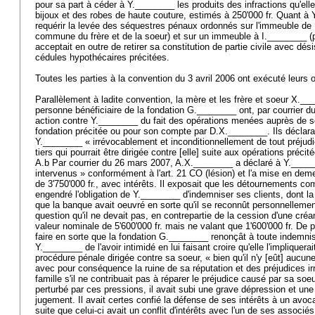
pour sa part à céder à Y.________ les produits des infractions qu'el
bijoux et des robes de haute couture, estimés à 250'000 fr. Quant à 
requérir la levée des séquestres pénaux ordonnés sur l'immeuble de
commune du frère et de la soeur) et sur un immeuble à I.________ (pr
acceptait en outre de retirer sa constitution de partie civile avec dé
cédules hypothécaires précitées.
Toutes les parties à la convention du 3 avril 2006 ont exécuté leurs 
Parallèlement à ladite convention, la mère et les frère et soeur X.___
personne bénéficiaire de la fondation G.________ ont, par courrier 
action contre Y.________ du fait des opérations menées auprès de s
fondation précitée ou pour son compte par D.X.________. Ils déclarai
Y.________ « irrévocablement et inconditionnellement de tout préjudi
tiers qui pourrait être dirigée contre [elle] suite aux opérations précit
A.b Par courrier du 26 mars 2007, A.X.________ a déclaré à Y.______
intervenus » conformément à l'
art. 21 CO
(lésion) et l'a mise en dem
de 3'750'000 fr., avec intérêts. Il exposait que les détournements c
engendré l'obligation de Y.________ d'indemniser ses clients, dont 
que la banque avait oeuvré en sorte qu'il se reconnût personnelleme
question qu'il ne devait pas, en contrepartie de la cession d'une cré
valeur nominale de 5'600'000 fr. mais ne valant que 1'600'000 fr. De p
faire en sorte que la fondation G.________ renonçât à toute indemnisa
Y.________ de l'avoir intimidé en lui faisant croire qu'elle l'impliquer
procédure pénale dirigée contre sa soeur, « bien qu'il n'y [eût] aucu
avec pour conséquence la ruine de sa réputation et des préjudices i
famille s'il ne contribuait pas à réparer le préjudice causé par sa soeu
perturbé par ces pressions, il avait subi une grave dépression et une
jugement. Il avait certes confié la défense de ses intérêts à un avocat
suite que celui-ci avait un conflit d'intérêts avec l'un de ses associ