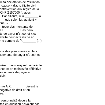
 sa déclaration de résiliation
ause « d'acte illicite civil
 contravention aux règles de la
n CHF 2'150'000 fr. avec
. Par ailleurs, A.X.________ a
__ qui, selon lui, avaient «
nque] ».
__ (pour des montants de
t de C.________. Ces deux
nts de payer n°s xxx et xxx
bilité pour acte illicite en
r le compte de Y.________ (...)
ontre des prénommés en leur
mandements de payer n°s xxx et
ées. Bien qu'ayant déclaré, le
éance et en mainlevée définitive
mandements de payer »,
uivis.
ntre A.X.________ devant le
égative de droit et en
les.
r personnalité depuis la
tes en question n'avaient pas