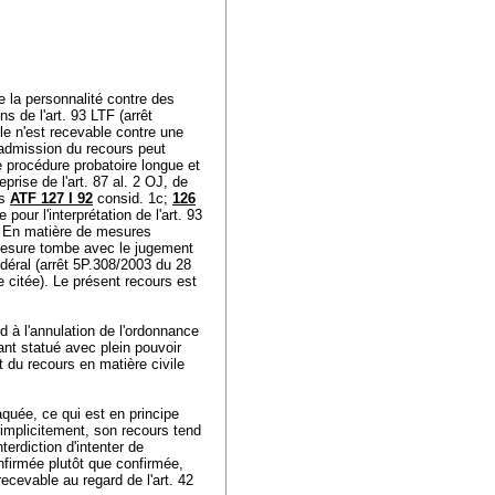
e la personnalité contre des
ns de l'
art. 93 LTF
(arrêt
le n'est recevable contre une
l'admission du recours peut
 procédure probatoire longue et
eprise de l'
art. 87 al. 2 OJ
, de
es
ATF 127 I 92
consid. 1c;
126
pour l'interprétation de l'
art. 93
. En matière de mesures
 mesure tombe avec le jugement
édéral (arrêt 5P.308/2003 du 28
e citée). Le présent recours est
d à l'annulation de l'ordonnance
ant statué avec plein pouvoir
et du recours en matière civile
aquée, ce qui est en principe
, implicitement, son recours tend
terdiction d'intenter de
infirmée plutôt que confirmée,
recevable au regard de l'
art. 42