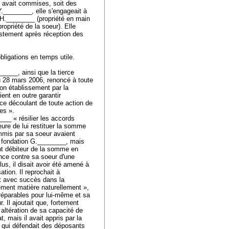
le avait commises, soit des
Y.________, elle s'engageait à
 H.________ (propriété en main
opriété de la soeur). Elle
sistement après réception des
obligations en temps utile.
_____, ainsi que la tierce
du 28 mars 2006, renoncé à toute
on établissement par la
ent en outre garantir
ce découlant de toute action de
ées ».
__ « résilier les accords
eure de lui restituer la somme
ommis par sa soeur avaient
la fondation G.________, mais
nt débiteur de la somme en
ance contre sa soeur d'une
lus, il disait avoir été amené à
tion. Il reprochait à
ait avec succès dans la
nement matière naturellement »,
rréparables pour lui-même et sa
r. Il ajoutait que, fortement
 altération de sa capacité de
, mais il avait appris par la
és qui défendait des déposants