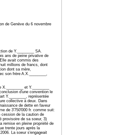
canton de Genève du 6 novembre
ection de Y.________ SA.
is ans de peine privative de
 Elle avait commis des
it millions de francs, dont
tion dont sa mère,
avec son frère A.X.________,
lle X.________ et Y.________
a conclusion d'une convention le
part Y.________, représentée
ure collective à deux. Dans
naissance de dette en faveur
mme de 3'750'000 fr. comme suit:
) cession de la caution de
é provisoire de sa soeur, 3)
la remise en pleine propriété de
 trente jours après la
2006. La soeur s'engageait