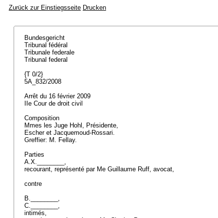
Zurück zur Einstiegsseite
Drucken
Bundesgericht
Tribunal fédéral
Tribunale federale
Tribunal federal
{T 0/2}
5A_832/2008
Arrêt du 16 février 2009
IIe Cour de droit civil
Composition
Mmes les Juge Hohl, Présidente,
Escher et Jacquemoud-Rossari.
Greffier: M. Fellay.
Parties
A.X.________,
recourant, représenté par Me Guillaume Ruff, avocat,
contre
B.________,
C.________,
intimés,