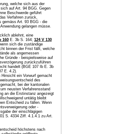
rung, welche sich aus der
 sich auf
Art. 94 BGG
. Gegen
önne Beschwerde geführt
 das Verfahren zurück,
ids gemäss
Art. 93 BGG
- die
 Anwendung gelangen müsse.
klich ablehnt, eine
b 160
E. 3b S. 164;
124 V 130
wenn sich die zuständige
ht binnen der Frist fällt, welche
stände als angemessen
che Gründe - beispielsweise auf
tsverzögerung zurückzuführen
erecht handelt (BGE 107 Ib E. 3b
7 E. 4.2).
 Hinsicht ein Vorwurf gemacht
kweisungsentscheid des
gemacht, bei der kantonalen
s zum neusten Verfahrensstand
g an die Erstinstanz angezeigt
illschweigend untätig bleibt
inen Entscheid zu fällen. Wenn
htsverweigerung oder -
sgabe der einschlägigen
S. 4334 Ziff. 4.1.4.1 zu Art.
enentscheid höchstens nach
selbständig eröffnete