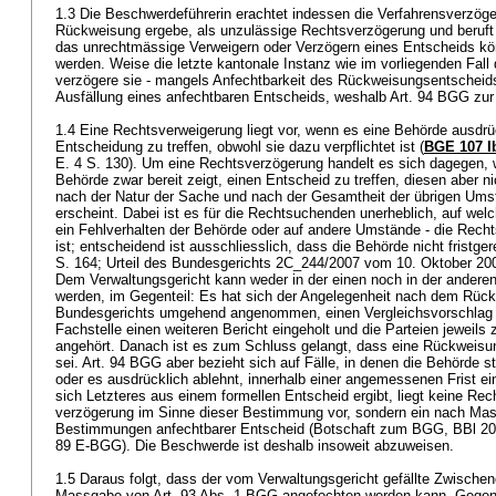
1.3 Die Beschwerdeführerin erachtet indessen die Verfahrensverzöge
Rückweisung ergebe, als unzulässige Rechtsverzögerung und beruft
das unrechtmässige Verweigern oder Verzögern eines Entscheids k
werden. Weise die letzte kantonale Instanz wie im vorliegenden Fall
verzögere sie - mangels Anfechtbarkeit des Rückweisungsentsche
Ausfällung eines anfechtbaren Entscheids, weshalb
Art. 94 BGG
zur
1.4 Eine Rechtsverweigerung liegt vor, wenn es eine Behörde ausdrüc
Entscheidung zu treffen, obwohl sie dazu verpflichtet ist (
BGE 107 I
E. 4 S. 130). Um eine Rechtsverzögerung handelt es sich dagegen, 
Behörde zwar bereit zeigt, einen Entscheid zu treffen, diesen aber nic
nach der Natur der Sache und nach der Gesamtheit der übrigen Um
erscheint. Dabei ist es für die Rechtsuchenden unerheblich, auf wel
ein Fehlverhalten der Behörde oder auf andere Umstände - die Rech
ist; entscheidend ist ausschliesslich, dass die Behörde nicht fristg
S. 164; Urteil des Bundesgerichts 2C_244/2007 vom 10. Oktober 200
Dem Verwaltungsgericht kann weder in der einen noch in der anderen
werden, im Gegenteil: Es hat sich der Angelegenheit nach dem Rüc
Bundesgerichts umgehend angenommen, einen Vergleichsvorschlag 
Fachstelle einen weiteren Bericht eingeholt und die Parteien jeweil
angehört. Danach ist es zum Schluss gelangt, dass eine Rückweisun
sei.
Art. 94 BGG
aber bezieht sich auf Fälle, in denen die Behörde st
oder es ausdrücklich ablehnt, innerhalb einer angemessenen Frist e
sich Letzteres aus einem formellen Entscheid ergibt, liegt keine Rec
verzögerung im Sinne dieser Bestimmung vor, sondern ein nach Mas
Bestimmungen anfechtbarer Entscheid (Botschaft zum BGG, BBl 2001 
89 E-BGG). Die Beschwerde ist deshalb insoweit abzuweisen.
1.5 Daraus folgt, dass der vom Verwaltungsgericht gefällte Zwisch
Massgabe von
Art. 93 Abs. 1 BGG
angefochten werden kann. Gegen 