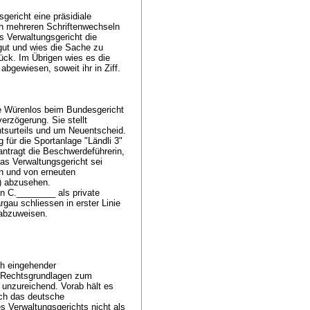
gericht eine präsidiale
ch mehreren Schriftenwechseln
s Verwaltungsgericht die
gut und wies die Sache zu
ck. Im Übrigen wies es die
gewiesen, soweit ihr in Ziff.
e Würenlos beim Bundesgericht
erzögerung. Sie stellt
tsurteils und um Neuentscheid.
 für die Sportanlage "Ländli 3"
eantragt die Beschwerdeführerin,
as Verwaltungsgericht sei
en und von erneuten
g) abzusehen.
 C.________ als private
au schliessen in erster Linie
e abzuweisen.
ch eingehender
 Rechtsgrundlagen zum
 unzureichend. Vorab hält es
ch das deutsche
s Verwaltungsgerichts nicht als