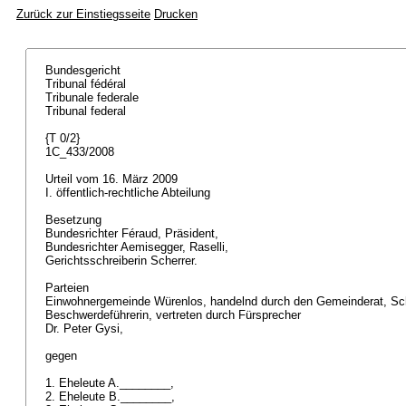
Zurück zur Einstiegsseite
Drucken
Bundesgericht
Tribunal fédéral
Tribunale federale
Tribunal federal
{T 0/2}
1C_433/2008
Urteil vom 16. März 2009
I. öffentlich-rechtliche Abteilung
Besetzung
Bundesrichter Féraud, Präsident,
Bundesrichter Aemisegger, Raselli,
Gerichtsschreiberin Scherrer.
Parteien
Einwohnergemeinde Würenlos, handelnd durch den Gemeinderat, Sch
Beschwerdeführerin, vertreten durch Fürsprecher
Dr. Peter Gysi,
gegen
1. Eheleute A.________,
2. Eheleute B.________,