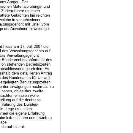
tons Aargau. Das
sischen Materialprüfungs- und
 Zudem führte es einen
ttete Gutachten hin reichten
welche in verschiedener
altungsgericht mit Urteil vom
e der Anwohner teilweise gut
.
 hiess am 17. Juli 2007 die
 des Verwaltungsgerichts auf.
as Verwaltungsgericht
ie Bundesrechtskonformität des
sion stehenden Betriebszeiten
bschliessend beurteilen. Es
eshalb dem detaillierten Antrag
n des Bundesamts für Umwelt
estgelegten Benutzungszeiten
inne der Erwägungen nochmals zu
 haben, ob es das zweite
tachten einholen wolle;
teilung auf die deutsche
chführung des Bundes-
le. Lege es seinen
hmen die eigene Erfahrung
e leiten lassen und inwiefern
habe.
darauf eintrat.