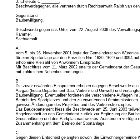
3. Eheleute C.________,
Beschwerdegegner, alle vertreten durch Rechtsanwalt Ralph van de
Gegenstand
Baubewilligung,
Beschwerde gegen das Urteil vom 22. August 2008 des Verwaltungsg
Kammer.
Sachverhalt:
A.
Vom 5. bis 26. November 2001 legte der Gemeinderat von Würenlo
für eine Sportanlage auf den Parzellen Nrn. 1630, 1629 und 3094 a
erhob eine Vielzahl von Anwohnern Einsprache.
Mit Beschluss vom 11. März 2002 erteilte der Gemeinderat der Gesuc
mit zahlreichen Nebenbestimmungen.
B.
Die zuvor erwähnten Einsprecher erhoben dagegen Beschwerde ans
Aargau (heute Departement Bau, Verkehr und Umwelt) und verlangte
Baubewilligung. Eventualiter forderten sie verschiedene Auflagen
Betrieb des Sportplatzes und den zu erwartenden Lärmimmissionen
gewisse Änderungen des Projektes und des Verkehrskonzeptes.
Das Baudepartement hiess die Beschwerde am 25. Juni 2003 teilwei
Angelegenheit an den Gemeinderat zurück zur Ergänzung der Baubewi
Grossanlässen und des Parkplatznachweises. Ausserdem verfügte e
Zusammenhang mit dem Betrieb der Sportanlage.
C.
Gegen diesen Entscheid gelangten sowohl die Einwohnergemeinde W