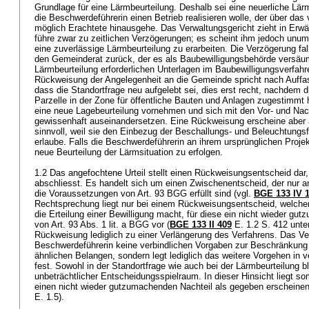
Grundlage für eine Lärmbeurteilung. Deshalb sei eine neuerliche Lär
die Beschwerdeführerin einen Betrieb realisieren wolle, der über d
möglich Erachtete hinausgehe. Das Verwaltungsgericht zieht in Erw
führe zwar zu zeitlichen Verzögerungen; es scheint ihm jedoch unum
eine zuverlässige Lärmbeurteilung zu erarbeiten. Die Verzögerung fal
den Gemeinderat zurück, der es als Baubewilligungsbehörde versäumt
Lärmbeurteilung erforderlichen Unterlagen im Baubewilligungsverfahr
Rückweisung der Angelegenheit an die Gemeinde spricht nach Auffa
dass die Standortfrage neu aufgelebt sei, dies erst recht, nachdem
Parzelle in der Zone für öffentliche Bauten und Anlagen zugestimm
eine neue Lagebeurteilung vornehmen und sich mit den Vor- und Nach
gewissenhaft auseinandersetzen. Eine Rückweisung erscheine aber
sinnvoll, weil sie den Einbezug der Beschallungs- und Beleuchtungsf
erlaube. Falls die Beschwerdeführerin an ihrem ursprünglichen Projek
neue Beurteilung der Lärmsituation zu erfolgen.
1.2 Das angefochtene Urteil stellt einen Rückweisungsentscheid dar,
abschliesst. Es handelt sich um einen Zwischenentscheid, der nur 
die Voraussetzungen von
Art. 93 BGG
erfüllt sind (vgl.
BGE 133 IV 
Rechtsprechung liegt nur bei einem Rückweisungsentscheid, welche
die Erteilung einer Bewilligung macht, für diese ein nicht wieder gu
von
Art. 93 Abs. 1 lit. a BGG
vor (
BGE 133 II 409
E. 1.2 S. 412 unte
Rückweisung lediglich zu einer Verlängerung des Verfahrens. Das Ve
Beschwerdeführerin keine verbindlichen Vorgaben zur Beschränkung 
ähnlichen Belangen, sondern legt lediglich das weitere Vorgehen in v
fest. Sowohl in der Standortfrage wie auch bei der Lärmbeurteilung b
unbeträchtlicher Entscheidungsspielraum. In dieser Hinsicht liegt som
einen nicht wieder gutzumachenden Nachteil als gegeben erscheinen 
E. 1.5).