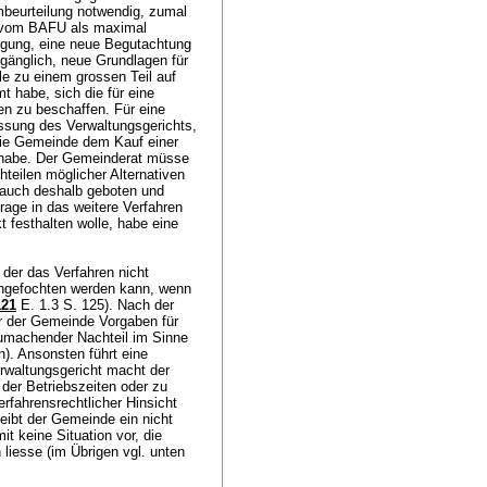
mbeurteilung notwendig, zumal
as vom BAFU als maximal
ägung, eine neue Begutachtung
gänglich, neue Grundlagen für
le zu einem grossen Teil auf
 habe, sich die für eine
en zu beschaffen. Für eine
ssung des Verwaltungsgerichts,
 die Gemeinde dem Kauf einer
t habe. Der Gemeinderat müsse
teilen möglicher Alternativen
 auch deshalb geboten und
rage in das weitere Verfahren
t festhalten wolle, habe eine
 der das Verfahren nicht
angefochten werden kann, wenn
121
E. 1.3 S. 125). Nach der
r der Gemeinde Vorgaben für
tzumachender Nachteil im Sinne
n). Ansonsten führt eine
rwaltungsgericht macht der
der Betriebszeiten oder zu
erfahrensrechtlicher Hinsicht
leibt der Gemeinde ein nicht
it keine Situation vor, die
liesse (im Übrigen vgl. unten