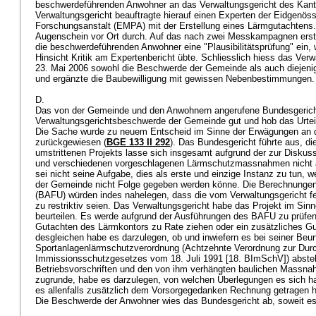
beschwerdeführenden Anwohner an das Verwaltungsgericht des Kan
Verwaltungsgericht beauftragte hierauf einen Experten der Eidgenös
Forschungsanstalt (EMPA) mit der Erstellung eines Lärmgutachtens.
Augenschein vor Ort durch. Auf das nach zwei Messkampagnen ersta
die beschwerdeführenden Anwohner eine "Plausibilitätsprüfung" ein, 
Hinsicht Kritik am Expertenbericht übte. Schliesslich hiess das Verw
23. Mai 2006 sowohl die Beschwerde der Gemeinde als auch diejenig
und ergänzte die Baubewilligung mit gewissen Nebenbestimmungen
D.
Das von der Gemeinde und den Anwohnern angerufene Bundesgericht
Verwaltungsgerichtsbeschwerde der Gemeinde gut und hob das Urteil
Die Sache wurde zu neuem Entscheid im Sinne der Erwägungen an d
zurückgewiesen (
BGE 133 II 292
). Das Bundesgericht führte aus, d
umstrittenen Projekts lasse sich insgesamt aufgrund der zur Diskus
und verschiedenen vorgeschlagenen Lärmschutzmassnahmen nicht a
sei nicht seine Aufgabe, dies als erste und einzige Instanz zu tun, w
der Gemeinde nicht Folge gegeben werden könne. Die Berechnunge
(BAFU) würden indes nahelegen, dass die vom Verwaltungsgericht f
zu restriktiv seien. Das Verwaltungsgericht habe das Projekt im S
beurteilen. Es werde aufgrund der Ausführungen des BAFU zu prüfen
Gutachten des Lärmkontors zu Rate ziehen oder ein zusätzliches Gu
desgleichen habe es darzulegen, ob und inwiefern es bei seiner Beur
Sportanlagenlärmschutzverordnung (Achtzehnte Verordnung zur Dur
Immissionsschutzgesetzes vom 18. Juli 1991 [18. BImSchV]) abstel
Betriebsvorschriften und den von ihm verhängten baulichen Massna
zugrunde, habe es darzulegen, von welchen Überlegungen es sich hab
es allenfalls zusätzlich dem Vorsorgegedanken Rechnung getragen 
Die Beschwerde der Anwohner wies das Bundesgericht ab, soweit es 