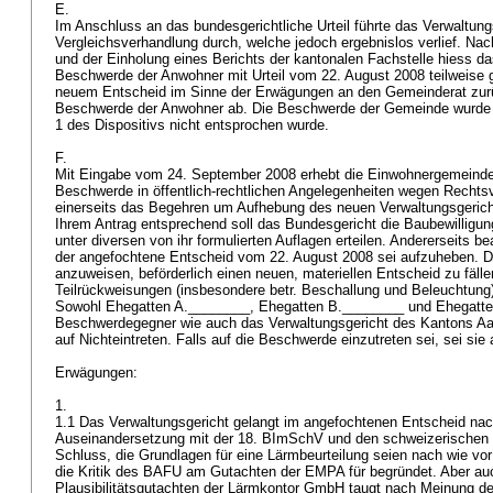
E.
Im Anschluss an das bundesgerichtliche Urteil führte das Verwaltungs
Vergleichsverhandlung durch, welche jedoch ergebnislos verlief. Na
und der Einholung eines Berichts der kantonalen Fachstelle hiess da
Beschwerde der Anwohner mit Urteil vom 22. August 2008 teilweise 
neuem Entscheid im Sinne der Erwägungen an den Gemeinderat zurü
Beschwerde der Anwohner ab. Die Beschwerde der Gemeinde wurde ab
1 des Dispositivs nicht entsprochen wurde.
F.
Mit Eingabe vom 24. September 2008 erhebt die Einwohnergemeind
Beschwerde in öffentlich-rechtlichen Angelegenheiten wegen Rechtsv
einerseits das Begehren um Aufhebung des neuen Verwaltungsgerich
Ihrem Antrag entsprechend soll das Bundesgericht die Baubewilligung
unter diversen von ihr formulierten Auflagen erteilen. Andererseits b
der angefochtene Entscheid vom 22. August 2008 sei aufzuheben. D
anzuweisen, beförderlich einen neuen, materiellen Entscheid zu fäll
Teilrückweisungen (insbesondere betr. Beschallung und Beleuchtun
Sowohl Ehegatten A.________, Ehegatten B.________ und Ehegatten
Beschwerdegegner wie auch das Verwaltungsgericht des Kantons Aarg
auf Nichteintreten. Falls auf die Beschwerde einzutreten sei, sei si
Erwägungen:
1.
1.1 Das Verwaltungsgericht gelangt im angefochtenen Entscheid na
Auseinandersetzung mit der 18. BImSchV und den schweizerischen
Schluss, die Grundlagen für eine Lärmbeurteilung seien nach wie vor
die Kritik des BAFU am Gutachten der EMPA für begründet. Aber au
Plausibilitätsgutachten der Lärmkontor GmbH taugt nach Meinung de