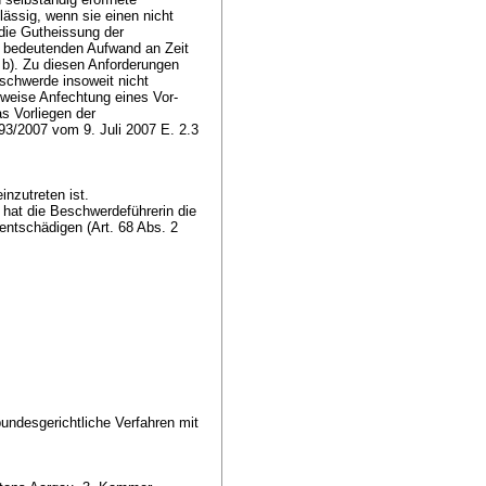
ässig, wenn sie einen nicht
die Gutheissung der
n bedeutenden Aufwand an Zeit
. b). Zu diesen Anforderungen
eschwerde insoweit nicht
sweise Anfechtung eines Vor-
s Vorliegen der
93/2007 vom 9. Juli 2007 E. 2.3
nzutreten ist.
s hat die Beschwerdeführerin die
entschädigen (
Art. 68 Abs. 2
undesgerichtliche Verfahren mit