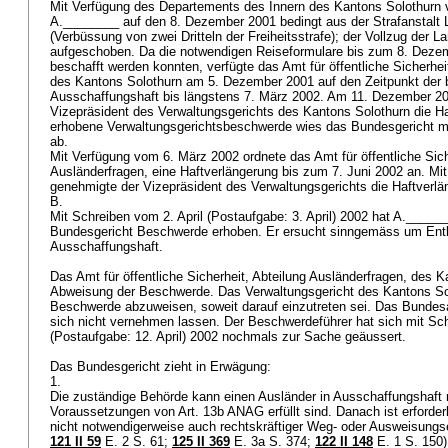
Mit Verfügung des Departements des Innern des Kantons Solothur
A.________ auf den 8. Dezember 2001 bedingt aus der Strafanstalt 
(Verbüssung von zwei Dritteln der Freiheitsstrafe); der Vollzug der 
aufgeschoben. Da die notwendigen Reiseformulare bis zum 8. Dezem
beschafft werden konnten, verfügte das Amt für öffentliche Sicherhei
des Kantons Solothurn am 5. Dezember 2001 auf den Zeitpunkt der 
Ausschaffungshaft bis längstens 7. März 2002. Am 11. Dezember 2
Vizepräsident des Verwaltungsgerichts des Kantons Solothurn die H
erhobene Verwaltungsgerichtsbeschwerde wies das Bundesgericht mi
ab.
Mit Verfügung vom 6. März 2002 ordnete das Amt für öffentliche Sich
Ausländerfragen, eine Haftverlängerung bis zum 7. Juni 2002 an. M
genehmigte der Vizepräsident des Verwaltungsgerichts die Haftverl
B.
Mit Schreiben vom 2. April (Postaufgabe: 3. April) 2002 hat A.____
Bundesgericht Beschwerde erhoben. Er ersucht sinngemäss um Ent
Ausschaffungshaft.
Das Amt für öffentliche Sicherheit, Abteilung Ausländerfragen, des K
Abweisung der Beschwerde. Das Verwaltungsgericht des Kantons Sol
Beschwerde abzuweisen, soweit darauf einzutreten sei. Das Bundesa
sich nicht vernehmen lassen. Der Beschwerdeführer hat sich mit Sch
(Postaufgabe: 12. April) 2002 nochmals zur Sache geäussert.
Das Bundesgericht zieht in Erwägung:
1.
Die zuständige Behörde kann einen Ausländer in Ausschaffungshaft 
Voraussetzungen von
Art. 13b ANAG
erfüllt sind. Danach ist erforder
nicht notwendigerweise auch rechtskräftiger Weg- oder Ausweisungse
121 II 59
E. 2 S. 61;
125 II 369
E. 3a S. 374;
122 II 148
E. 1 S. 150)