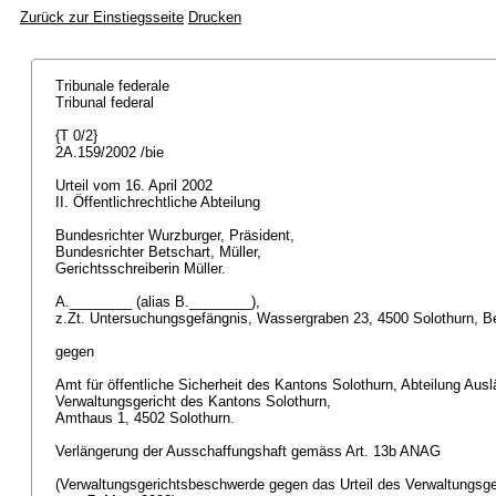
Zurück zur Einstiegsseite
Drucken
Tribunale federale
Tribunal federal
{T 0/2}
2A.159/2002 /bie
Urteil vom 16. April 2002
II. Öffentlichrechtliche Abteilung
Bundesrichter Wurzburger, Präsident,
Bundesrichter Betschart, Müller,
Gerichtsschreiberin Müller.
A.________ (alias B.________),
z.Zt. Untersuchungsgefängnis, Wassergraben 23, 4500 Solothurn, B
gegen
Amt für öffentliche Sicherheit des Kantons Solothurn, Abteilung Aus
Verwaltungsgericht des Kantons Solothurn,
Amthaus 1, 4502 Solothurn.
Verlängerung der Ausschaffungshaft gemäss
Art. 13b ANAG
(Verwaltungsgerichtsbeschwerde gegen das Urteil des Verwaltungsge