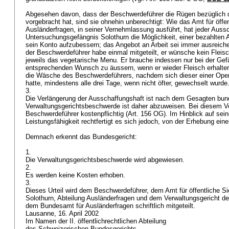
Abgesehen davon, dass der Beschwerdeführer die Rügen bezüglich d
vorgebracht hat, sind sie ohnehin unberechtigt: Wie das Amt für öffen
Ausländerfragen, in seiner Vernehmlassung ausführt, hat jeder Aussc
Untersuchungsgefängnis Solothurn die Möglichkeit, einer bezahlten
sein Konto aufzubessern; das Angebot an Arbeit sei immer ausreiche
der Beschwerdeführer habe einmal mitgeteilt, er wünsche kein Fleisch
jeweils das vegetarische Menu. Er brauche indessen nur bei der Gef
entsprechenden Wunsch zu äussern, wenn er wieder Fleisch erhalten 
die Wäsche des Beschwerdeführers, nachdem sich dieser einer Ope
hatte, mindestens alle drei Tage, wenn nicht öfter, gewechselt wurde
3.
Die Verlängerung der Ausschaffungshaft ist nach dem Gesagten bun
Verwaltungsgerichtsbeschwerde ist daher abzuweisen. Bei diesem V
Beschwerdeführer kostenpflichtig (
Art. 156 OG
). Im Hinblick auf sei
Leistungsfähigkeit rechtfertigt es sich jedoch, von der Erhebung ei
Demnach erkennt das Bundesgericht:
1.
Die Verwaltungsgerichtsbeschwerde wird abgewiesen.
2.
Es werden keine Kosten erhoben.
3.
Dieses Urteil wird dem Beschwerdeführer, dem Amt für öffentliche S
Solothurn, Abteilung Ausländerfragen und dem Verwaltungsgericht d
dem Bundesamt für Ausländerfragen schriftlich mitgeteilt.
Lausanne, 16. April 2002
Im Namen der II. öffentlichrechtlichen Abteilung
des Schweizerischen Bundesgerichts