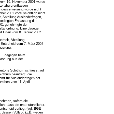
n vom 19. November 2001 wurde
Lenzburg entlassen
Landesverweisung wurde nicht
ber 2001 voraussichtlich nicht
t, Abteilung Ausländerfragen,
bedingten Entlassung die
001 genehmigte der
aftanordnung. Eine dagegen
t Urteil vom 8. Januar 2002
erheit, Abteilung
it Entscheid vom 7. März 2002
ängerung.
____ dagegen beim
lassung aus der
antons Solothurn schliesst auf
othurn beantragt, die
mt für Ausländerfragen hat
reiben vom 11. April
nehmen, sofern die
lich, dass ein erstinstanzlicher,
ntscheid vorliegt (vgl.
BGE
, dessen Vollzug (z.B. wegen