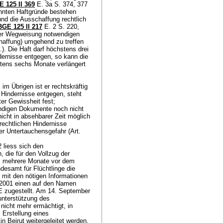
 125 II 369
E. 3a S. 374, 377
nten Haftgründe bestehen
und die Ausschaffung rechtlich
BGE 125 II 217
E. 2 S. 220,
 der Wegweisung notwendigen
haffung) umgehend zu treffen
.). Die Haft darf höchstens drei
ernisse entgegen, so kann die
stens sechs Monate verlängert
m Übrigen ist er rechtskräftig
indernisse entgegen, steht
ter Gewissheit fest;
endigen Dokumente noch nicht
icht in absehbarer Zeit möglich
rechtlichen Hindernisse
er Untertauchensgefahr (
Art.
 liess sich den
 die für den Vollzug der
ts mehrere Monate vor dem
esamt für Flüchtlinge die
mit den nötigen Informationen
i 2001 einen auf den Namen
E zugestellt. Am 14. September
sunterstützung des
nicht mehr ermächtigt, in
 Erstellung eines
 Beirut weitergeleitet werden.