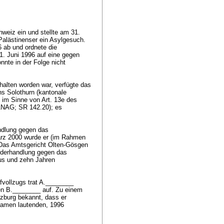
weiz ein und stellte am 31.
alästinenser ein Asylgesuch.
 ab und ordnete die
. Juni 1996 auf eine gegen
nte in der Folge nicht
alten worden war, verfügte das
ns Solothurn (kantonale
g im Sinne von
Art. 13e des
(ANAG; SR 142.20)
; es
ndlung gegen das
rz 2000 wurde er (im Rahmen
t. Das Amtsgericht Olten-Gösgen
Widerhandlung gegen das
us und zehn Jahren
fvollzugs trat A.________
en B.________ auf. Zu einem
nzburg bekannt, dass er
Namen lautenden, 1996