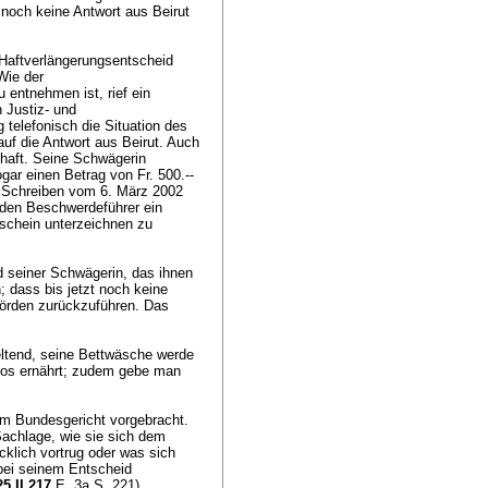
noch keine Antwort aus Beirut
Haftverlängerungsentscheid
Wie der
entnehmen ist, rief ein
 Justiz- und
 telefonisch die Situation des
auf die Antwort aus Beirut. Auch
chaft. Seine Schwägerin
gar einen Betrag von Fr. 500.--
t Schreiben vom 6. März 2002
, den Beschwerdeführer ein
schein unterzeichnen zu
d seiner Schwägerin, das ihnen
 dass bis jetzt noch keine
ehörden zurückzuführen. Das
eltend, seine Bettwäsche werde
hlos ernährt; zudem gebe man
em Bundesgericht vorgebracht.
Sachlage, wie sie sich dem
cklich vortrug oder was sich
 bei seinem Entscheid
5 II 217
E. 3a S. 221).