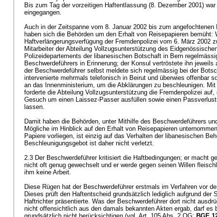
Bis zum Tag der vorzeitigen Haftentlassung (8. Dezember 2001) war 
eingegangen.
Auch in der Zeitspanne vom 8. Januar 2002 bis zum angefochtenen 
haben sich die Behörden um den Erhalt von Reisepapieren bemüht: 
Haftverlängerungsverfügung der Fremdenpolizei vom 6. März 2002 zu 
Mitarbeiter der Abteilung Vollzugsunterstützung des Eidgenössischen
Polizeidepartements der libanesischen Botschaft in Bern regelmässig
Beschwerdeführers in Erinnerung; der Konsul vertröstete ihn jeweils 
der Beschwerdeführer selbst meldete sich regelmässig bei der Bots
intervenierte mehrmals telefonisch in Beirut und überwies offenbar so
an das Innenministerium, um die Abklärungen zu beschleunigen. Mi
forderte die Abteilung Vollzugsunterstützung die Fremdenpolizei auf
Gesuch um einen Laissez-Passer ausfüllen sowie einen Passverlust
lassen.
Damit haben die Behörden, unter Mithilfe des Beschwerdeführers un
Mögliche im Hinblick auf den Erhalt von Reisepapieren unternommen;
Papiere vorliegen, ist einzig auf das Verhalten der libanesischen B
Beschleunigungsgebot ist daher nicht verletzt.
2.3 Der Beschwerdeführer kritisiert die Haftbedingungen; er macht g
nicht oft genug gewechselt und er werde gegen seinen Willen fleisc
ihm keine Arbeit.
Diese Rügen hat der Beschwerdeführer erstmals im Verfahren vor d
Dieses prüft den Haftentscheid grundsätzlich lediglich aufgrund der 
Haftrichter präsentierte. Was der Beschwerdeführer dort nicht ausdrü
nicht offensichtlich aus den damals bekannten Akten ergab, darf es
grundsätzlich nicht berücksichtigen (vgl.
Art. 105 Abs. 2 OG
;
BGE 12