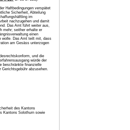
er Haftbedingungen verspätet
tliche Sicherheit, Abteilung
haffungshäftling im
 Arbeit nachzugehen und damit
nd. Das Amt führt weiter aus,
 mehr; seither erhalte er
ängnisverwaltung einen
wolle. Das Amt teilt mit, dass
ration am Gesäss unterzogen
.
desrechtskonform, und die
erfahrensausgang würde der
ne beschränkte finanzielle
ner Gerichtsgebühr abzusehen.
icherheit des Kantons
es Kantons Solothurn sowie