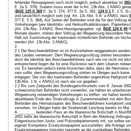
fehlender Reisepapiere) noch nicht möglich, jedoch absehbar ist (
BGE
E. 2a S. 379). Sodann muss einer der in
Art. 13b Abs. 1 ANAG
genan
(
BGE 125 II 369
E. 3a S. 374, 377 E. 3a S. 381;
124 II 1
E. 1 S. 3) 
und tatsächlich möglich sein (vgl.
Art. 13c Abs. 5 lit. a ANAG
; dazu
377 E. 5 S. 384). Auf Seiten der Behörden sind die für den Vollzug
Vorkehrungen (wie Identitäts- und Herkunftsabklärungen, Papierbesc
(
Art. 13b Abs. 3 ANAG
, Beschleunigungsgebot; vgl.
BGE 124 II 49
ff
Monate dauern; stehen dem Vollzug der Wegweisung besondere Hind
Haft mit Zustimmung der kantonalen richterlichen Behörde um höch
werden (
Art. 13b Abs. 2 ANAG
).
2.
2.1 Der Beschwerdeführer ist im Asylverfahren weggewiesen worden; i
des Landes verwiesen. Dem Wegweisungsvollzug stehen besondere H
doch die Identität des Beschwerdeführers nach wie vor nicht mit letz
entsprechend liegen die für eine Rückreise nach dem Libanon notw
vor. Es bestehen jedoch keine Anzeichen dafür, dass die Heimreise n
sein sollte; dem Wegweisungsvollzug stehen im Übrigen auch keine 
entgegen. Der von den kantonalen Behörden angerufene Haftgrund d
13b Abs. 1 lit. c ANAG
) ist nach wie vor gegeben.
2.2 Bis zum Zeitpunkt des Bundesgerichtsurteils vom 8. Januar 2002
schweizerischen Behörden nicht vorwerfen, sie hätten es unterlassen,
Wegweisung notwendigen Vorkehrungen zu treffen: sie hatten berei
absehbaren Ende des Strafvollzugs in Zusammenarbeit mit dem Bund
Behörden des Heimatstaates des Beschwerdeführers kontaktiert und 
versehen. Im Übrigen hatte die Strafanstalt Lenzburg bereits im Ma
A.________ lautenden Pass an die libanesische Botschaft in Muri/B
2001 teilte die libanesische Botschaft in Bern der Abteilung Vollzug
Eidgenössischen Justiz- und Polizeidepartements mit, sie selber sei 
eigener Kompetenz Ersatzreisepapiere auszustellen; alle Anträge um
Ersatzreisepapieres müssten nunmehr an die zuständigen Behörden in