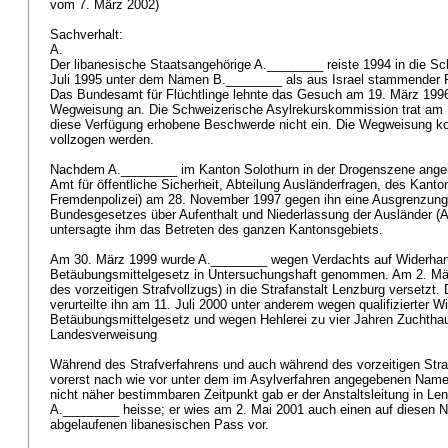
vom 7. März 2002)
Sachverhalt:
A.
Der libanesische Staatsangehörige A.________ reiste 1994 in die Sch
Juli 1995 unter dem Namen B.________ als aus Israel stammender P
Das Bundesamt für Flüchtlinge lehnte das Gesuch am 19. März 1996
Wegweisung an. Die Schweizerische Asylrekurskommission trat am 1
diese Verfügung erhobene Beschwerde nicht ein. Die Wegweisung kon
vollzogen werden.
Nachdem A.________ im Kanton Solothurn in der Drogenszene angeh
Amt für öffentliche Sicherheit, Abteilung Ausländerfragen, des Kanto
Fremdenpolizei) am 28. November 1997 gegen ihn eine Ausgrenzun
Bundesgesetzes über Aufenthalt und Niederlassung der Ausländer 
untersagte ihm das Betreten des ganzen Kantonsgebiets.
Am 30. März 1999 wurde A.________ wegen Verdachts auf Widerha
Betäubungsmittelgesetz in Untersuchungshaft genommen. Am 2. Mä
des vorzeitigen Strafvollzugs) in die Strafanstalt Lenzburg versetz
verurteilte ihn am 11. Juli 2000 unter anderem wegen qualifizierter 
Betäubungsmittelgesetz und wegen Hehlerei zu vier Jahren Zuchtha
Landesverweisung
Während des Strafverfahrens und auch während des vorzeitigen Stra
vorerst nach wie vor unter dem im Asylverfahren angegebenen Nam
nicht näher bestimmbaren Zeitpunkt gab er der Anstaltsleitung in Le
A.________ heisse; er wies am 2. Mai 2001 auch einen auf diesen 
abgelaufenen libanesischen Pass vor.