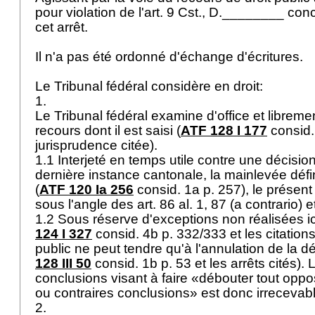
pour violation de l'
art. 9 Cst.
, D.________ concl
cet arrêt.
Il n'a pas été ordonné d'échange d'écritures.
Le Tribunal fédéral considère en droit:
1.
Le Tribunal fédéral examine d'office et libremen
recours dont il est saisi (
ATF 128 I 177
consid. 
jurisprudence citée).
1.1 Interjeté en temps utile contre une décisio
dernière instance cantonale, la mainlevée défin
(
ATF 120 Ia 256
consid. 1a p. 257), le présent
sous l'angle des art. 86 al. 1, 87 (a contrario) e
1.2 Sous réserve d'exceptions non réalisées ici
124 I 327
consid. 4b p. 332/333 et les citations
public ne peut tendre qu'à l'annulation de la d
128 III 50
consid. 1b p. 53 et les arrêts cités). 
conclusions visant à faire «débouter tout oppo
ou contraires conclusions» est donc irrecevab
2.