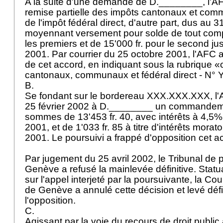
A la suite d'une demande de D.________, l'AF
remise partielle des impôts cantonaux et comm
de l'impôt fédéral direct, d'autre part, dus au
moyennant versement pour solde de tout compt
les premiers et de 15'000 fr. pour le second 
2001. Par courrier du 25 octobre 2001, l'AFC 
de cet accord, en indiquant sous la rubrique 
cantonaux, communaux et fédéral direct - N
B.
Se fondant sur le bordereau XXX.XXX.XXX, l'AFC
25 février 2002 à D.________ un commandeme
sommes de 13'453 fr. 40, avec intérêts à 4,5%
2001, et de 1'033 fr. 85 à titre d'intérêts morat
2001. Le poursuivi a frappé d'opposition cet a
Par jugement du 25 avril 2002, le Tribunal de 
Genève a refusé la mainlevée définitive. Statu
sur l'appel interjeté par la poursuivante, la Co
de Genève a annulé cette décision et levé déf
l'opposition.
C.
Agissant par la voie du recours de droit public