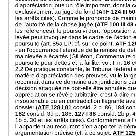
d'appréciation joue un rôle important, dont la 
exclusivement au juge du fond (
ATF 124 III 5
les arrêts cités). Comme le prononcé de mainl
de l'autorité de la chose jugée (
ATF 100 III 48
les références), le poursuivi dont l'opposition 
levée peut invoquer dans le cadre de l'action 
poursuite (
art. 85a LP
; cf. sur ce point:
ATF 125
- en l'occurrence l'étendue de la remise de dett
mainlevée a écartés (Gilliéron, Commentaire de 
poursuite pour dettes et la faillite, vol. I, n. 16 
2.2 De pratique constante, le Tribunal fédéral
matière d'appréciation des preuves, vu le large
reconnaît dans ce domaine aux juridictions can
décision attaquée ne doit-elle être annulée qu
appréciation se révèle arbitraire, c'est-à-dire
insoutenable ou en contradiction flagrante ave
dossier (
ATF 128 I 81
consid. 2 p. 86, 184 con
182
consid. 3d p. 186;
127 I 38
consid. 2b p. 
1b p. 30 et les arrêts cités). Conformément à l'
il appartient au recourant d'en apporter la dé
argumentation précise (cf. à ce sujet:
ATF 125 