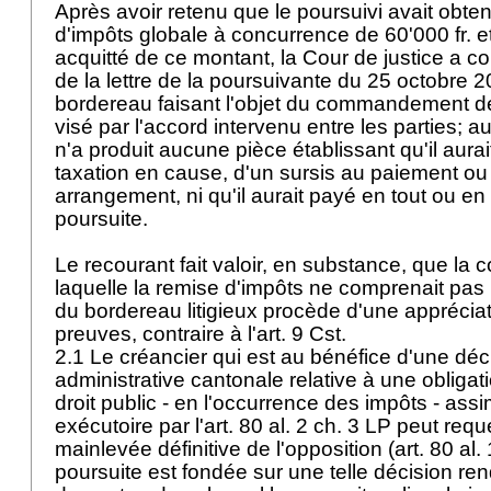
Après avoir retenu que le poursuivi avait obt
d'impôts globale à concurrence de 60'000 fr. et
acquitté de ce montant, la Cour de justice a co
de la lettre de la poursuivante du 25 octobre 2
bordereau faisant l'objet du commandement de
visé par l'accord intervenu entre les parties; au
n'a produit aucune pièce établissant qu'il aurai
taxation en cause, d'un sursis au paiement o
arrangement, ni qu'il aurait payé en tout ou e
poursuite.
Le recourant fait valoir, en substance, que la 
laquelle la remise d'impôts ne comprenait pas la
du bordereau litigieux procède d'une appréciat
preuves, contraire à l'
art. 9 Cst.
2.1 Le créancier qui est au bénéfice d'une déc
administrative cantonale relative à une obligat
droit public - en l'occurrence des impôts - ass
exécutoire par l'
art. 80 al. 2 ch. 3 LP
peut requé
mainlevée définitive de l'opposition (
art. 80 al.
poursuite est fondée sur une telle décision re