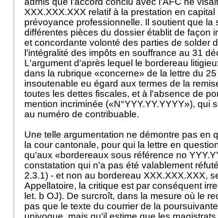
admis que l'accord conclu avec l'AFC ne visai
XXX.XXX.XXX relatif à la prestation en capital
prévoyance professionnelle. Il soutient que la 
différentes pièces du dossier établit de façon i
et concordante volonté des parties de solder d
l'intégralité des impôts en souffrance au 31 
L'argument d'après lequel le bordereau litigie
dans la rubrique «concerne» de la lettre du 25
insoutenable eu égard aux termes de la remise
toutes les dettes fiscales, et à l'absence de po
mention incriminée («N°YYY.YY.YYYY»), qui s
au numéro de contribuable.
Une telle argumentation ne démontre pas en quo
la cour cantonale, pour qui la lettre en questio
qu'aux «bordereaux sous référence no YYY.
constatation qui n'a pas été valablement réfuté
2.3.1) - et non au bordereau XXX.XXX.XXX, sera
Appellatoire, la critique est par conséquent irr
let. b OJ
). De surcroît, dans la mesure où le r
pas que le texte du courrier de la poursuivante s
univoque, mais qu'il estime que les magistrat