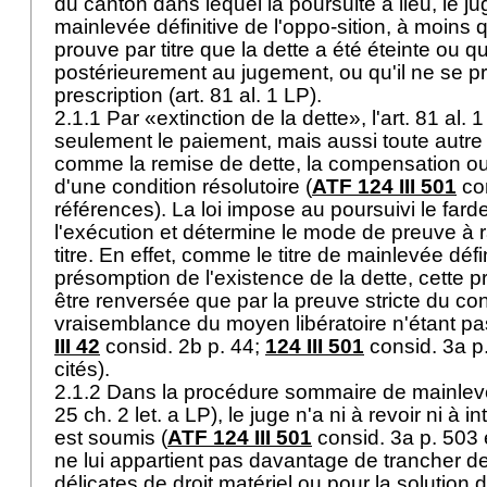
du canton dans lequel la poursuite a lieu, le j
mainlevée définitive de l'oppo-sition, à moins
prouve par titre que la dette a été éteinte ou qu
postérieurement au jugement, ou qu'il ne se pr
prescription (
art. 81 al. 1 LP
).
2.1.1 Par «extinction de la dette», l'
art. 81 al. 
seulement le paiement, mais aussi toute autre c
comme la remise de dette, la compensation o
d'une condition résolutoire (
ATF 124 III 501
con
références). La loi impose au poursuivi le far
l'exécution et détermine le mode de preuve à r
titre. En effet, comme le titre de mainlevée défi
présomption de l'existence de la dette, cette 
être renversée que par la preuve stricte du cont
vraisemblance du moyen libératoire n'étant pas
III 42
consid. 2b p. 44;
124 III 501
consid. 3a p.
cités).
2.1.2 Dans la procédure sommaire de mainlevée
25 ch. 2 let. a LP
), le juge n'a ni à revoir ni à int
est soumis (
ATF 124 III 501
consid. 3a p. 503 e
ne lui appartient pas davantage de trancher d
délicates de droit matériel ou pour la solution 