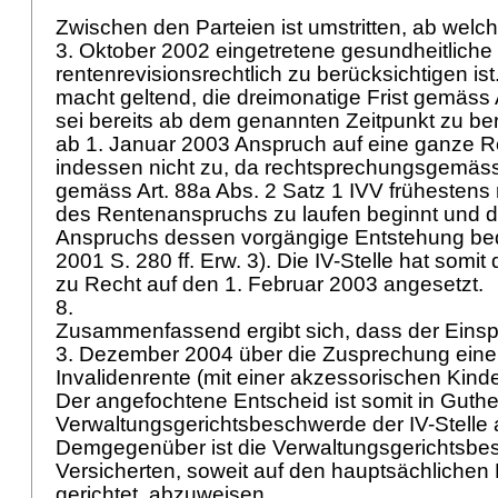
Zwischen den Parteien ist umstritten, ab welc
3. Oktober 2002 eingetretene gesundheitliche
rentenrevisionsrechtlich zu berücksichtigen ist
macht geltend, die dreimonatige Frist gemäss
sei bereits ab dem genannten Zeitpunkt zu be
ab 1. Januar 2003 Anspruch auf eine ganze Ren
indessen nicht zu, da rechtsprechungsgemäss 
gemäss
Art. 88a Abs. 2 Satz 1 IVV
frühestens 
des Rentenanspruchs zu laufen beginnt und d
Anspruchs dessen vorgängige Entstehung bedi
2001 S. 280 ff. Erw. 3). Die IV-Stelle hat som
zu Recht auf den 1. Februar 2003 angesetzt.
8.
Zusammenfassend ergibt sich, dass der Eins
3. Dezember 2004 über die Zusprechung eine
Invalidenrente (mit einer akzessorischen Kinder
Der angefochtene Entscheid ist somit in Guth
Verwaltungsgerichtsbeschwerde der IV-Stelle
Demgegenüber ist die Verwaltungsgerichtsbe
Versicherten, soweit auf den hauptsächliche
gerichtet, abzuweisen.