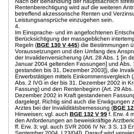
Nach der Behandlung der hauptsächlich streit
Rentenberechtigung wird auf die weiteren Ant
betreffend akzessorische Renten und Verzins
Leistungsansprüche einzugehen sein.
4.
Im Einsprache- und im angefochtenen Entsche
Berücksichtigung der massgeblichen intertemp
Regeln (
BGE 130 V 445
) die Bestimmungen ü
Voraussetzungen und den Umfang des Anspru
der Invalidenversicherung (Art. 28 Abs. 1 [in d
Januar 2004 geltenden Fassungen] und Abs. 1b
gestanden bis 31. Dezember 2003]), die Inval
Erwerbstätigen mittels Einkommensvergleich (
Abs. 2 IVG
in der bis 31. Dezember 2002 in K
Fassung) und den Rentenbeginn (
Art. 29 Abs.
Dezember 2002 in Kraft gestandenen Fassung]
dargelegt. Richtig sind auch die Erwägungen 
Arztes bei der Invaliditätsbemessung (
BGE 12
Hinweisen; vgl. auch
BGE 132 V 99
f. Erw. 4 
den Anforderungen an beweiskräftige Arztberic
ff. Erw. 3; vgl. auch SVR 2006 IV Nr. 3 S. 13 Er
September 2004, I 23/04]). Darauf wird verwi