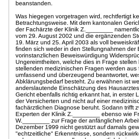
beanstanden.
Was hiegegen vorgetragen wird, rechtfertigt k
Betrachtungsweise. Mit dem kantonalen Gerich
der Fachärzte der Klinik Z.________ namentl
vom 29. August 2002 und die ergänzenden S
19. März und 25. April 2003 als voll beweiskrä
finden sich weder in den Stellungnahmen der 
vorinstanzlichen Beweiswürdigung Widersprü
Ungereimtheiten, welche dies in Frage stellen 
stellenden medizinischen Fragen werden aus f
umfassend und überzeugend beantwortet, wes
Abklärungsbedarf besteht. Zu erwähnen ist wei
anderslautende Einschätzung des Hausarztes
Gericht ebenfalls richtig erkannt hat, in erste
der Versicherten und nicht auf einer medizinis
fachärztlichen Diagnose beruht. Sodann trifft 
Experten der Klinik Z.________ ebenso wie F
W.________ zur Frage der anfänglichen Arbeit
Dezember 1999 nicht gestützt auf damals g
"echtzeitliche" Erkenntnisse, sondern rückwir