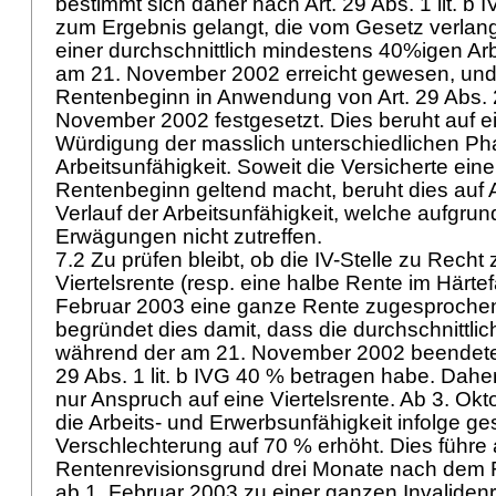
bestimmt sich daher nach
Art. 29 Abs. 1 lit. b 
zum Ergebnis gelangt, die vom Gesetz verlan
einer durchschnittlich mindestens 40%igen Arb
am 21. November 2002 erreicht gewesen, und
Rentenbeginn in Anwendung von
Art. 29 Abs.
November 2002 festgesetzt. Dies beruht auf e
Würdigung der masslich unterschiedlichen Ph
Arbeitsunfähigkeit. Soweit die Versicherte ein
Rentenbeginn geltend macht, beruht dies au
Verlauf der Arbeitsunfähigkeit, welche aufgru
Erwägungen nicht zutreffen.
7.2 Zu prüfen bleibt, ob die IV-Stelle zu Recht
Viertelsrente (resp. eine halbe Rente im Härtefa
Februar 2003 eine ganze Rente zugesprochen
begründet dies damit, dass die durchschnittlic
während der am 21. November 2002 beendeten
29 Abs. 1 lit. b IVG 40 % betragen habe. Dahe
nur Anspruch auf eine Viertelsrente. Ab 3. Ok
die Arbeits- und Erwerbsunfähigkeit infolge ge
Verschlechterung auf 70 % erhöht. Dies führe 
Rentenrevisionsgrund drei Monate nach dem 
ab 1. Februar 2003 zu einer ganzen Invaliden