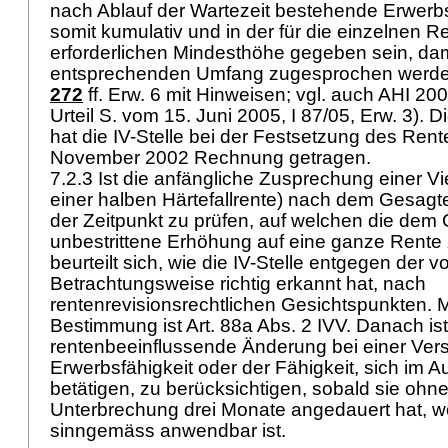
nach Ablauf der Wartezeit bestehende Erwerb
somit kumulativ und in der für die einzelnen 
erforderlichen Mindesthöhe gegeben sein, dam
entsprechenden Umfang zugesprochen werde
272
ff. Erw. 6 mit Hinweisen; vgl. auch AHI 200
Urteil S. vom 15. Juni 2005, I 87/05, Erw. 3).
hat die IV-Stelle bei der Festsetzung des Ren
November 2002 Rechnung getragen.
7.2.3 Ist die anfängliche Zusprechung einer Vie
einer halben Härtefallrente) nach dem Gesagte
der Zeitpunkt zu prüfen, auf welchen die dem
unbestrittene Erhöhung auf eine ganze Rente z
beurteilt sich, wie die IV-Stelle entgegen der v
Betrachtungsweise richtig erkannt hat, nach
rentenrevisionsrechtlichen Gesichtspunkten
Bestimmung ist
Art. 88a Abs. 2 IVV
. Danach ist
rentenbeeinflussende Änderung bei einer Ver
Erwerbsfähigkeit oder der Fähigkeit, sich im 
betätigen, zu berücksichtigen, sobald sie ohn
Unterbrechung drei Monate angedauert hat, 
sinngemäss anwendbar ist.