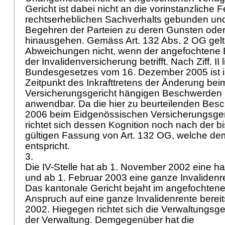
Gericht ist dabei nicht an die vorinstanzliche 
rechtserheblichen Sachverhalts gebunden und
Begehren der Parteien zu deren Gunsten ode
hinausgehen. Gemäss
Art. 132 Abs. 2 OG
gelt
Abweichungen nicht, wenn der angefochtene 
der Invalidenversicherung betrifft. Nach Ziff. II l
Bundesgesetzes vom 16. Dezember 2005 ist i
Zeitpunkt des Inkrafttretens der Änderung be
Versicherungsgericht hängigen Beschwerden 
anwendbar. Da die hier zu beurteilenden Besc
2006 beim Eidgenössischen Versicherungsger
richtet sich dessen Kognition noch nach der b
gültigen Fassung von
Art. 132 OG
, welche de
entspricht.
3.
Die IV-Stelle hat ab 1. November 2002 eine hal
und ab 1. Februar 2003 eine ganze Invaliden
Das kantonale Gericht bejaht im angefochten
Anspruch auf eine ganze Invalidenrente berei
2002. Hiegegen richtet sich die Verwaltungsg
der Verwaltung. Demgegenüber hat die