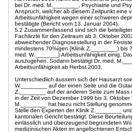
bei Dr. med. M.________, Psychiatrie und Ps
Anspruch, welcher ab diesem Zeitpunkt eine v
Arbeitsunfähigkeit wegen einer schweren dep
bestätigte (Bericht vom 13. Januar 2004).
5.2 Zusammenfassend sind sich die beteiligte
Fachärzte für den Zeitraum ab 3. Oktober 2002
abweichender Diagnosestellung in der Festste
mindestens 70%igen (Klinik Z.________) bis 
med. W._______) Arbeitsunfähigkeit einig. Da
auszugehen. Sodann bestätigt Dr. med. M.___
Arbeitsunfähigkeit ab Herbst 2003.
Unterschiedlich äussern sich der Hausarzt so
W.________ auf der einen Seite und die Gutach
Z.________ auf der anderen Seite zum Mass d
in der Zeit von Dezember 1999 bis 3. Oktober
M.________ hat hiezu nicht Stellung genommen.
Stelle den Experten der Klinik Z.________ un
kantonalen Gericht bestätigt. Diese Beurteilun
einlässlich und überzeugend begründeten Wü
medizinischen Akten im angefochtenen Entsche