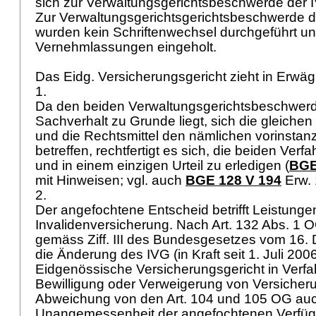
sich zur Verwaltungsgerichtsbeschwerde der I
Zur Verwaltungsgerichtsgerichtsbeschwerde d
wurden kein Schriftenwechsel durchgeführt un
Vernehmlassungen eingeholt.
Das Eidg. Versicherungsgericht zieht in Erwä
1.
Da den beiden Verwaltungsgerichtsbeschwer
Sachverhalt zu Grunde liegt, sich die gleichen
und die Rechtsmittel den nämlichen vorinstan
betreffen, rechtfertigt es sich, die beiden Verf
und in einem einzigen Urteil zu erledigen (
BGE
mit Hinweisen; vgl. auch
BGE 128 V 194
Erw. 
2.
Der angefochtene Entscheid betrifft Leistunge
Invalidenversicherung. Nach
Art. 132 Abs. 1 
gemäss Ziff. III des Bundesgesetzes vom 16
die Änderung des IVG (in Kraft seit 1. Juli 20
Eidgenössische Versicherungsgericht in Verfa
Bewilligung oder Verweigerung von Versicheru
Abweichung von den
Art. 104 und 105 OG
auc
Unangemessenheit der angefochtenen Verfügu