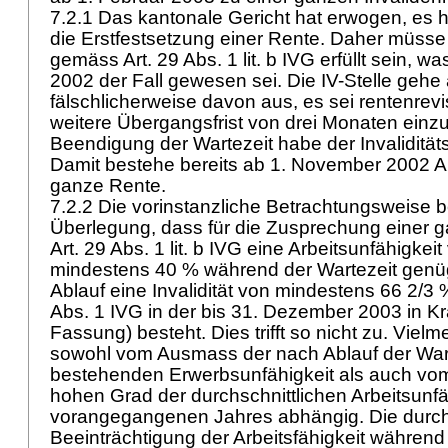
7.2.1 Das kantonale Gericht hat erwogen, es h
die Erstfestsetzung einer Rente. Daher müsse 
gemäss
Art. 29 Abs. 1 lit. b IVG
erfüllt sein, 
2002 der Fall gewesen sei. Die IV-Stelle gehe
fälschlicherweise davon aus, es sei rentenrevi
weitere Übergangsfrist von drei Monaten einzu
Beendigung der Wartezeit habe der Invaliditä
Damit bestehe bereits ab 1. November 2002 A
ganze Rente.
7.2.2 Die vorinstanzliche Betrachtungsweise b
Überlegung, dass für die Zusprechung einer 
Art. 29 Abs. 1 lit. b IVG
eine Arbeitsunfähigkeit 
mindestens 40 % während der Wartezeit genüg
Ablauf eine Invalidität von mindestens 66 2/
Abs. 1 IVG
in der bis 31. Dezember 2003 in K
Fassung) besteht. Dies trifft so nicht zu. Vielm
sowohl vom Ausmass der nach Ablauf der Wart
bestehenden Erwerbsunfähigkeit als auch vo
hohen Grad der durchschnittlichen Arbeitsunf
vorangegangenen Jahres abhängig. Die durchs
Beeinträchtigung der Arbeitsfähigkeit während