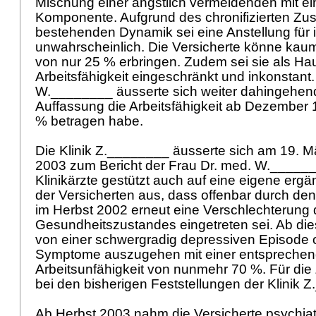
Mischung einer ängstlich vermeidenden mit ein
Komponente. Aufgrund des chronifizierten Zu
bestehenden Dynamik sei eine Anstellung für i
unwahrscheinlich. Die Versicherte könne kaum
von nur 25 % erbringen. Zudem sei sie als Hau
Arbeitsfähigkeit eingeschränkt und inkonstant.
W.________ äusserte sich weiter dahingehend
Auffassung die Arbeitsfähigkeit ab Dezember 
% betragen habe.
Die Klinik Z.________ äusserte sich am 19. Mä
2003 zum Bericht der Frau Dr. med. W._______
Klinikärzte gestützt auch auf eine eigene erg
der Versicherten aus, dass offenbar durch de
im Herbst 2002 erneut eine Verschlechterung
Gesundheitszustandes eingetreten sei. Ab die
von einer schwergradig depressiven Episode
Symptome auszugehen mit einer entsprechen
Arbeitsunfähigkeit von nunmehr 70 %. Für die 
bei den bisherigen Feststellungen der Klinik 
Ab Herbst 2003 nahm die Versicherte psychia