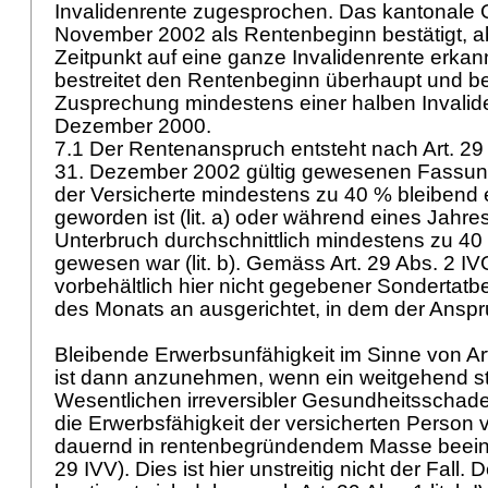
Invalidenrente zugesprochen. Das kantonale G
November 2002 als Rentenbeginn bestätigt, a
Zeitpunkt auf eine ganze Invalidenrente erkann
bestreitet den Rentenbeginn überhaupt und be
Zusprechung mindestens einer halben Invalide
Dezember 2000.
7.1 Der Rentenanspruch entsteht nach
Art. 29
31. Dezember 2002 gültig gewesenen Fassun
der Versicherte mindestens zu 40 % bleibend
geworden ist (lit. a) oder während eines Jahr
Unterbruch durchschnittlich mindestens zu 40
gewesen war (lit. b). Gemäss
Art. 29 Abs. 2 IV
vorbehältlich hier nicht gegebener Sondertat
des Monats an ausgerichtet, in dem der Anspr
Bleibende Erwerbsunfähigkeit im Sinne von
Ar
ist dann anzunehmen, wenn ein weitgehend stab
Wesentlichen irreversibler Gesundheitsschaden
die Erwerbsfähigkeit der versicherten Person v
dauernd in rentenbegründendem Masse beeintr
29 IVV
). Dies ist hier unstreitig nicht der Fall