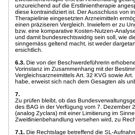
unzureichend auf die Erstlinientherapie ange
diese kontraindiziert ist. Der Ausschluss von i
Therapielinie eingesetzten Arzneimitteln ermög
einen präziseren Vergleich. Inwiefern er zu U
bzw. eine komparative Kosten-Nutzen-Analys
und damit bundesrechtswidrig sein soll, wie d
sinngemäss geltend macht, ist weder dargeta
ersichtlich.
6.3.
Die von der Beschwerdeführerin erhoben
Vorinstanz im Zusammenhang mit der Besti
Vergleichsarzneimittels
Art. 32 KVG
sowie
Art.
habe, erweist sich nach dem Gesagten als u
7.
Zu prüfen bleibt, ob das Bundesverwaltungsge
des BAG in der Verfügung vom 7. Dezember 
(analog Zyclara) mit einer Limitierung im Sinn
Zweitlinienbehandlung versehen wird, zu Rech
7.1.
Die Rechtslage betreffend die SL-Aufnah