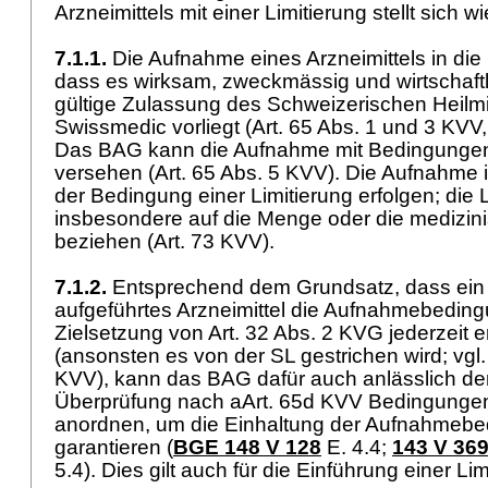
Arzneimittels mit einer Limitierung stellt sich wi
7.1.1.
Die Aufnahme eines Arzneimittels in die 
dass es wirksam, zweckmässig und wirtschaftli
gültige Zulassung des Schweizerischen Heilmitt
Swissmedic vorliegt (
Art. 65 Abs. 1 und 3 KVV
Das BAG kann die Aufnahme mit Bedingungen
versehen (
Art. 65 Abs. 5 KVV
). Die Aufnahme 
der Bedingung einer Limitierung erfolgen; die 
insbesondere auf die Menge oder die medizini
beziehen (
Art. 73 KVV
).
7.1.2.
Entsprechend dem Grundsatz, dass ein 
aufgeführtes Arzneimittel die Aufnahmebedi
Zielsetzung von
Art. 32 Abs. 2 KVG
jederzeit e
(ansonsten es von der SL gestrichen wird; vgl
KVV
), kann das BAG dafür auch anlässlich der
Überprüfung nach aArt. 65d KVV Bedingunge
anordnen, um die Einhaltung der Aufnahmebe
garantieren (
BGE 148 V 128
E. 4.4;
143 V 36
5.4). Dies gilt auch für die Einführung einer Li