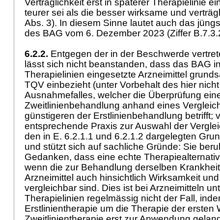
Verträglichkeit erst in späterer Therapielinie e
teurer sei als die besser wirksame und verträgli
Abs. 3). In diesem Sinne lautet auch das jün
des BAG vom 6. Dezember 2023 (Ziffer B.7.3.
6.2.2.
Entgegen der in der Beschwerde vertre
lässt sich nicht beanstanden, dass das BAG in
Therapielinien eingesetzte Arzneimittel grundsä
TQV einbezieht (unter Vorbehalt des hier nic
Ausnahmefalles, welcher die Überprüfung eine
Zweitlinienbehandlung anhand eines Vergleic
günstigeren der Erstlinienbehandlung betrifft; vg
entsprechende Praxis zur Auswahl der Verglei
den in E. 6.2.1.1 und 6.2.1.2 dargelegten G
und stützt sich auf sachliche Gründe: Sie ber
Gedanken, dass eine echte Therapiealternativ
wenn die zur Behandlung derselben Krankheit
Arzneimittel auch hinsichtlich Wirksamkeit und 
vergleichbar sind. Dies ist bei Arzneimitteln un
Therapielinien regelmässig nicht der Fall, inde
Erstlinientherapie um die Therapie der ersten
Zweitlinientherapie erst zur Anwendung gelan