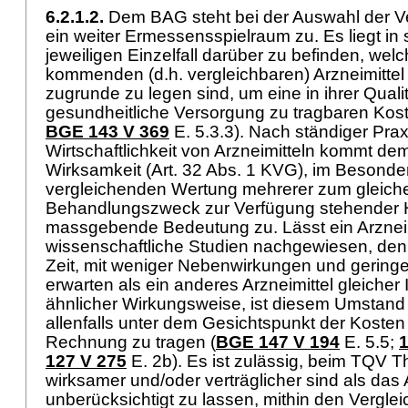
6.2.1.2.
Dem BAG steht bei der Auswahl der V
ein weiter Ermessensspielraum zu. Es liegt i
jeweiligen Einzelfall darüber zu befinden, welc
kommenden (d.h. vergleichbaren) Arzneimittel
zugrunde zu legen sind, um eine in ihrer Quali
gesundheitliche Versorgung zu tragbaren Koste
BGE 143 V 369
E. 5.3.3). Nach ständiger Prax
Wirtschaftlichkeit von Arzneimitteln kommt dem
Wirksamkeit (
Art. 32 Abs. 1 KVG
), im Besonde
vergleichenden Wertung mehrerer zum gleich
Behandlungszweck zur Verfügung stehender He
massgebende Bedeutung zu. Lässt ein Arzneim
wissenschaftliche Studien nachgewiesen, den H
Zeit, mit weniger Nebenwirkungen und geringer
erwarten als ein anderes Arzneimittel gleicher 
ähnlicher Wirkungsweise, ist diesem Umstand 
allenfalls unter dem Gesichtspunkt der Koste
Rechnung zu tragen (
BGE 147 V 194
E. 5.5;
1
127 V 275
E. 2b). Es ist zulässig, beim TQV T
wirksamer und/oder verträglicher sind als da
unberücksichtigt zu lassen, mithin den Verglei