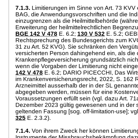
7.1.3.
Limitierungen im Sinne von
Art. 73 KVV
BAG, die Anwendungsvorschriften und die Indi
einzugrenzen als die Heilmittelbehörde (währ
Erweiterung der heilmittelrechtlichen Begrenzu
BGE 142 V 478
E. 6.2;
130 V 532
E. 5.2; G
Rechtsprechung des Bundesgerichts zum KVG, 
31 zu
Art. 52 KVG
). Sie schränken den Vergü
versicherten Person dahingehend ein, als die 
Krankenpflegeversicherung grundsätzlich nicht l
wenn die Vorgaben der Limitierung nicht eing
142 V 478
E. 6.2; DARIO PICECCHI, Das Wirts
im Krankenversicherungsrecht, 2022, S. 162 Rz
Arzneimittel ausserhalb der in der SL genannt
abgegeben werden, müssen für eine Kostenv
Voraussetzungen erfüllt sein (vgl. dazu
Art. 7
Dezember 2023 gültig gewesenen und in der s
geltenden Fassung [sog. off-limitation-use]; vg
325
E. 2.3.2).
7.1.4.
Von ihrem Zweck her können Limitierun
Instrumente der Missbrauchsbekämpfung dazu