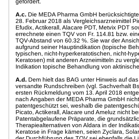
gefordert.
A.c.
Die MEDA Pharma GmbH berücksichtigte 
28. Februar 2018 als Vergleichsarzneimittel Pi
Efudix, Actikerall, Alacare PDT, Metvix PDT s
errechnete einen TQV von Fr. 114.81 bzw. ei
TQV-Abstand von 60.32 %. Sie war der Ansich
aufgrund seiner Hauptindikation (topische Beh
typischen, nicht-hyperkeratotischen, nicht-hy
Keratosen) mit anderen Arzneimitteln zu vergl
Indikation topische Behandlung von aktinisc
A.d.
Dem hielt das BAG unter Hinweis auf da
versandte Rundschreiben (vgl. Sachverhalt Bst.
ersten Rückmeldung vom 13. April 2018 entge
nach Angaben der MEDA Pharma GmbH nicht
patentgeschützt sei, weshalb die patentgesch
Picato, Actikerall, Alacare und Ameluz nicht be
Patentabgelaufene Präparate, die grundsätzlic
Therapiealternativen von Aldara in der Indikati
Keratose in Frage kämen, seien Zyclara, Solar
der Durchführung des TQV sei ebenfalls die Li