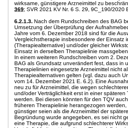
wirksame, günstigere Arzneimittel zu beschrän
369
; SVR 2021 KV Nr. 6 S. 29, 9C_190/2020 
6.2.1.3.
Nach dem Rundschreiben des BAG bet
Umsetzung der Überprüfung der Aufnahmebedi
Jahre vom 6. Dezember 2018 sind für die Aus
Vergleichstherapie insbesondere der Einsatz in
(Therapiealternative) und/oder gleicher Wirkst
Einsatz in derselben Therapielinie massgebend 
In einem weiteren Rundschreiben vom 2. Deze
BAG als Grundsatz unverändert fest, dass in 
Therapielinien eingesetzte Arzneimittel nicht a
Therapiealternativen gelten (vgl. dazu auch U
vom 14. Dezember 2021 E. 6.2). Eine Ausnah
neu zu für Arzneimittel, die wegen schlechtere
und/oder Verträglichkeit erst in einer späteren 
werden. Bei diesen könnten für den TQV auch 
früheren Therapielinie herangezogen werden, 
günstiger seien als die Arzneimittel der später
Begründung wurde angegeben, es sei nicht ger
eine Therapie, die aufgrund schlechterer Wirk