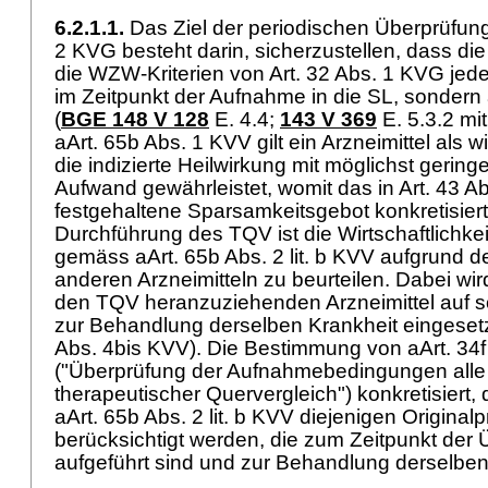
6.2.1.1.
Das Ziel der periodischen Überprüfu
2 KVG
besteht darin, sicherzustellen, dass die
die WZW-Kriterien von
Art. 32 Abs. 1 KVG
jeder
im Zeitpunkt der Aufnahme in die SL, sondern
(
BGE 148 V 128
E. 4.4;
143 V 369
E. 5.3.2 mi
aArt. 65b Abs. 1 KVV gilt ein Arzneimittel als w
die indizierte Heilwirkung mit möglichst gering
Aufwand gewährleistet, womit das in
Art. 43 A
festgehaltene Sparsamkeitsgebot konkretisiert 
Durchführung des TQV ist die Wirtschaftlichkei
gemäss aArt. 65b Abs. 2 lit. b KVV aufgrund d
anderen Arzneimitteln zu beurteilen. Dabei wird
den TQV heranzuziehenden Arzneimittel auf so
zur Behandlung derselben Krankheit eingesetz
Abs. 4bis KVV). Die Bestimmung von aArt. 34f
("Überprüfung der Aufnahmebedingungen alle 
therapeutischer Quervergleich") konkretisiert
aArt. 65b Abs. 2 lit. b KVV diejenigen Original
berücksichtigt werden, die zum Zeitpunkt der 
aufgeführt sind und zur Behandlung derselbe