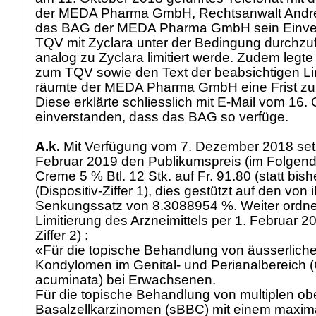
der MEDA Pharma GmbH, Rechtsanwalt Andreas 
das BAG der MEDA Pharma GmbH sein Einvers
TQV mit Zyclara unter der Bedingung durchzu
analog zu Zyclara limitiert werde. Zudem legt
zum TQV sowie den Text der beabsichtigen Li
räumte der MEDA Pharma GmbH eine Frist zur
Diese erklärte schliesslich mit E-Mail vom 16. 
einverstanden, dass das BAG so verfüge.
A.k.
Mit Verfügung vom 7. Dezember 2018 set
Februar 2019 den Publikumspreis (im Folgend
Creme 5 % Btl. 12 Stk. auf Fr. 91.80 (statt bishe
(Dispositiv-Ziffer 1), dies gestützt auf den von 
Senkungssatz von 8.3088954 %. Weiter ordne
Limitierung des Arzneimittels per 1. Februar 20
Ziffer 2) :
«Für die topische Behandlung von äusserliche
Kondylomen im Genital- und Perianalbereich
acuminata) bei Erwachsenen.
Für die topische Behandlung von multiplen obe
Basalzellkarzinomen (sBBC) mit einem maxim