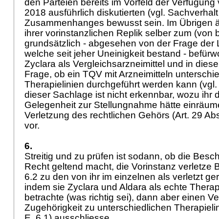
den Parteien bereits im Vorfeld der Verfügun
2018 ausführlich diskutierten (vgl. Sachverhalt 
Zusammenhanges bewusst sein. Im Übrigen äus
ihrer vorinstanzlichen Replik selber zum (von 
grundsätzlich - abgesehen von der Frage der L
welche seit jeher Uneinigkeit bestand - befürw
Zyclara als Vergleichsarzneimittel und in die
Frage, ob ein TQV mit Arzneimitteln unterschie
Therapielinien durchgeführt werden kann (vgl.
dieser Sachlage ist nicht erkennbar, wozu ihr 
Gelegenheit zur Stellungnahme hätte einräume
Verletzung des rechtlichen Gehörs (
Art. 29 Ab
vor.
6.
Streitig und zu prüfen ist sodann, ob die Besc
Recht geltend macht, die Vorinstanz verletze B
6.2 zu den von ihr im einzelnen als verletzt g
indem sie Zyclara und Aldara als echte Therap
betrachte (was richtig sei), dann aber einen V
Zugehörigkeit zu unterschiedlichen Therapieli
E. 6.1) ausschliesse.