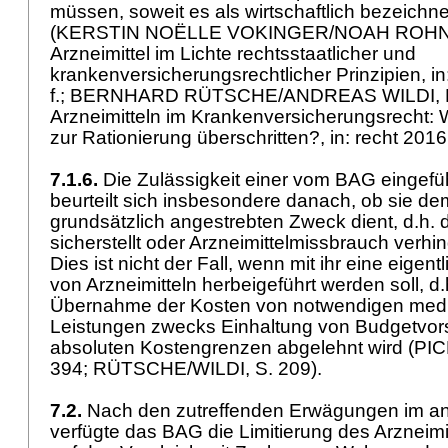
müssen, soweit es als wirtschaftlich bezeich
(KERSTIN NOËLLE VOKINGER/NOAH ROHNER,
Arzneimittel im Lichte rechtsstaatlicher und
krankenversicherungsrechtlicher Prinzipien, in: 
f.; BERNHARD RÜTSCHE/ANDREAS WILDI, Li
Arzneimitteln im Krankenversicherungsrecht: 
zur Rationierung überschritten?, in: recht 2016
7.1.6.
Die Zulässigkeit einer vom BAG eingefüh
beurteilt sich insbesondere danach, ob sie de
grundsätzlich angestrebten Zweck dient, d.h. di
sicherstellt oder Arzneimittelmissbrauch verhind
Dies ist nicht der Fall, wenn mit ihr eine eigen
von Arzneimitteln herbeigeführt werden soll, d
Übernahme der Kosten von notwendigen medi
Leistungen zwecks Einhaltung von Budgetvors
absoluten Kostengrenzen abgelehnt wird (PI
394; RÜTSCHE/WILDI, S. 209).
7.2.
Nach den zutreffenden Erwägungen im an
verfügte das BAG die Limitierung des Arzneimit