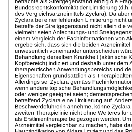
betrachte als Streitgegenstand einzig die Fra
Bundesrechtskonformität der Limitierung (d.h. 
des Vergleichsarzneimittels Zyclara). Da aber 
Zyclara bei einer fehlenden Limitierung nicht un
betreffe der Streitgegenstand nicht allein die v
vielmehr seien Anfechtungs- und Streitgegens
einem Vergleich der Fachinformationen von Al
ergebe sich, dass sich die beiden Arzneimittel
unwesentlich voneinander unterscheiden würde
Behandlung derselben Krankheit (aktinische 
Kopfbereich) indiziert und deshalb unter dem 
therapeutischen Anwendungsbereichs und de
Eigenschaften grundsätzlich als Therapiealter
Allerdings sei Zyclara gemäss Fachinformati
wenn andere topische Behandlungsmöglichkeit
oder weniger geeignet seien; dementsprechen
betreffend Zyclara eine Limitierung auf. Anders
Beschwerdeführerin annehme, könne Zyclara al
zweiten Therapielinie nicht ohne Weiteres für
als Erstlinientherapie beigezogen werden. Um
Arzneimittel vergleichbar zu machen, habe d
Hauptindikation von Aldara limitiert und das P