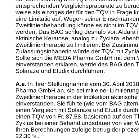
entsprechenden Vergleichspräparate zu berück
weise als einziges der für den TQV in Frage
eine Limitatio auf. Wegen seiner Einschränkun
Zweitlinienbehandlung könne es nicht im TQV 
werden. Das BAG schlug deshalb vor, Aldara in
aktinische Keratose, analog zu Zyclara, ebenfa
Zweitlinientherapie zu limitieren. Bei Zustimm
Zulassungsinhaberin würde der TQV mit Zycla
Sollte sich die MEDA Pharma GmbH mit dem V
einverstanden erklären, werde das BAG den T
Solaraze und Efudix durchführen.
A.e.
In ihrer Stellungnahme vom 30. April 20
Pharma GmbH an, sie sei mit einer Limitierung
Zweitlinientherapie in der Indikation aktinisch
einverstanden. Sie führte (wie vom BAG altern
einen Vergleich mit Solaraze und Efudix durc
einen TQV von Fr. 87.58, basierend auf den T
Zyklus bei einer Behandlungsdauer von vier W
Ihren Berechnungen zufolge betrug der proz
22.30 %.