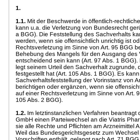
1.
1.1.
Mit der Beschwerde in öffentlich-rechtlic
kann u.a. die Verletzung von Bundesrecht ger
a BGG
). Die Feststellung des Sachverhalts k
werden, wenn sie offensichtlich unrichtig ist od
Rechtsverletzung im Sinne von
Art. 95 BGG
be
Behebung des Mangels für den Ausgang des 
entscheidend sein kann (
Art. 97 Abs. 1 BGG
)
legt seinem Urteil den Sachverhalt zugrunde, 
festgestellt hat (
Art. 105 Abs. 1 BGG
). Es kann
Sachverhaltsfeststellung der Vorinstanz von
berichtigen oder ergänzen, wenn sie offensichtl
auf einer Rechtsverletzung im Sinne von
Art.
105 Abs. 2 BGG
).
1.2.
Im letztinstanzlichen Verfahren beantrag
GmbH einen Parteiwechsel an die Viatris Ph
sie alle Rechte und Pflichten am Arzneimittel 
Weil das Bundesgerichtsgesetz zum Wechsel e
Vorschriften enthält, gelangt nach
Art. 71 BGG