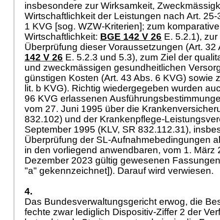
insbesondere zur Wirksamkeit, Zweckmässigk
Wirtschaftlichkeit der Leistungen nach
Art. 25
1 KVG
[sog. WZW-Kriterien]; zum komparative
Wirtschaftlichkeit:
BGE 142 V 26
E. 5.2.1), zu
Überprüfung dieser Voraussetzungen (
Art. 32
142 V 26
E. 5.2.3 und 5.3), zum Ziel der quali
und zweckmässigen gesundheitlichen Versorg
günstigen Kosten (
Art. 43 Abs. 6 KVG
) sowie z
lit. b KVG
). Richtig wiedergegeben wurden auc
96 KVG
erlassenen Ausführungsbestimmunge
vom 27. Juni 1995 über die Krankenversicher
832.102) und der Krankenpflege-Leistungsve
September 1995 (KLV, SR 832.112.31), insbe
Überprüfung der SL-Aufnahmebedingungen alle
in den vorliegend anwendbaren, vom 1. März 
Dezember 2023 gültig gewesenen Fassungen 
"a" gekennzeichnet]). Darauf wird verwiesen.
4.
Das Bundesverwaltungsgericht erwog, die Be
fechte zwar lediglich Dispositiv-Ziffer 2 der V