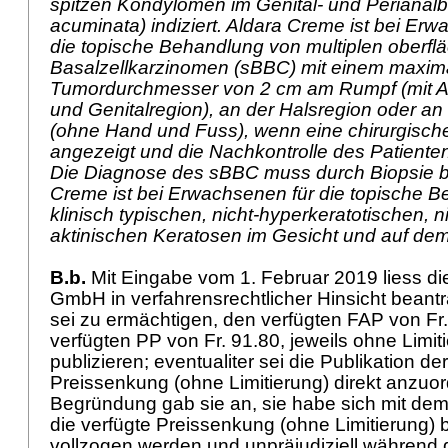
spitzen Kondylomen im Genital- und Perianal
acuminata) indiziert. Aldara Creme ist bei Erwa
die topische Behandlung von multiplen oberfl
Basalzellkarzinomen (sBBC) mit einem maxim
Tumordurchmesser von 2 cm am Rumpf (mit Au
und Genitalregion), an der Halsregion oder an
(ohne Hand und Fuss), wenn eine chirurgische
angezeigt und die Nachkontrolle des Patienten 
Die Diagnose des sBBC muss durch Biopsie bes
Creme ist bei Erwachsenen für die topische 
klinisch typischen, nicht-hyperkeratotischen, 
aktinischen Keratosen im Gesicht und auf dem 
B.b.
Mit Eingabe vom 1. Februar 2019 liess 
GmbH in verfahrensrechtlicher Hinsicht beantr
sei zu ermächtigen, den verfügten FAP von Fr
verfügten PP von Fr. 91.80, jeweils ohne Limiti
publizieren; eventualiter sei die Publikation de
Preissenkung (ohne Limitierung) direkt anzuo
Begründung gab sie an, sie habe sich mit de
die verfügte Preissenkung (ohne Limitierung) b
vollzogen werden und unpräjudiziell während