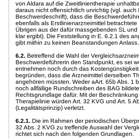
von Aldara auf die Zweitlinientherapie unhaltb
daraus nicht offensichtlich unrichtig (vgl. auch
Beschwerdeschrift), dass die Beschwerdeführe
ebenfalls als Erstlinienarzneimittel betrachtete
Übrigen aus der dafür massgebenden SL und 
klar ergibt). Die Feststellung in E. 6.2.1 des a
gibt mithin zu keinen Beanstandungen Anlass
6.2.
Betreffend die Wahl der Vergleichsarzneimitt
Beschwerdeführerin den Standpunkt, es sei 
entnehmen noch durch das Kostengünstigkeits
begründen, dass die Arzneimittel derselben Th
angehören müssten. Weder aArt. 65b Abs. 1 b
noch allfällige Rundschreiben des BAG bilde
Rechtsgrundlage dafür. Mit der Beschränkung 
Therapielinie würden
Art. 32 KVG
und
Art. 5 A
(Legalitätsprinzip) verletzt.
6.2.1.
Die im Rahmen der periodischen Über
32 Abs. 2 KVG
zu treffende Auswahl der Vergl
richtet sich nach den folgenden Grundlagen.