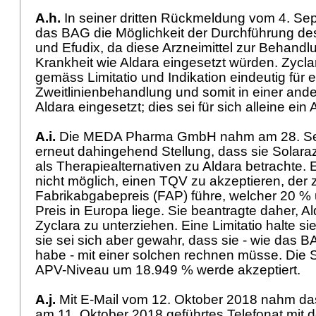
A.h.
In seiner dritten Rückmeldung vom 4. Se
das BAG die Möglichkeit der Durchführung de
und Efudix, da diese Arzneimittel zur Behand
Krankheit wie Aldara eingesetzt würden. Zycl
gemäss Limitatio und Indikation eindeutig für 
Zweitlinienbehandlung und somit in einer ande
Aldara eingesetzt; dies sei für sich alleine e
A.i.
Die MEDA Pharma GmbH nahm am 28. Se
erneut dahingehend Stellung, dass sie Solaraz
als Therapiealternativen zu Aldara betrachte. 
nicht möglich, einen TQV zu akzeptieren, der
Fabrikabgabepreis (FAP) führe, welcher 20 % 
Preis in Europa liege. Sie beantragte daher, 
Zyclara zu unterziehen. Eine Limitatio halte sie
sie sei sich aber gewahr, dass sie - wie das BA
habe - mit einer solchen rechnen müsse. Die
APV-Niveau um 18.949 % werde akzeptiert.
A.j.
Mit E-Mail vom 12. Oktober 2018 nahm da
am 11. Oktober 2018 geführtes Telefonat mit 