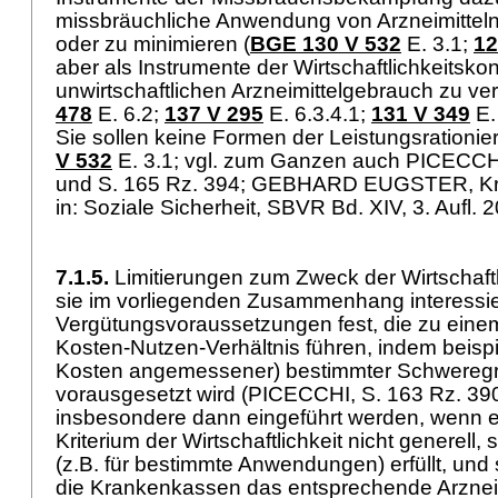
missbräuchliche Anwendung von Arzneimittel
oder zu minimieren (
BGE 130 V 532
E. 3.1;
12
aber als Instrumente der Wirtschaftlichkeitskon
unwirtschaftlichen Arzneimittelgebrauch zu ver
478
E. 6.2;
137 V 295
E. 6.3.4.1;
131 V 349
E.
Sie sollen keine Formen der Leistungsrationier
V 532
E. 3.1; vgl. zum Ganzen auch PICECCHI
und S. 165 Rz. 394; GEBHARD EUGSTER, Kr
in: Soziale Sicherheit, SBVR Bd. XIV, 3. Aufl. 
7.1.5.
Limitierungen zum Zweck der Wirtschaftli
sie im vorliegenden Zusammenhang interessie
Vergütungsvoraussetzungen fest, die zu ei
Kosten-Nutzen-Verhältnis führen, indem beisp
Kosten angemessener) bestimmter Schweregra
vorausgesetzt wird (PICECCHI, S. 163 Rz. 390
insbesondere dann eingeführt werden, wenn ei
Kriterium der Wirtschaftlichkeit nicht generell,
(z.B. für bestimmte Anwendungen) erfüllt, und 
die Krankenkassen das entsprechende Arzneim