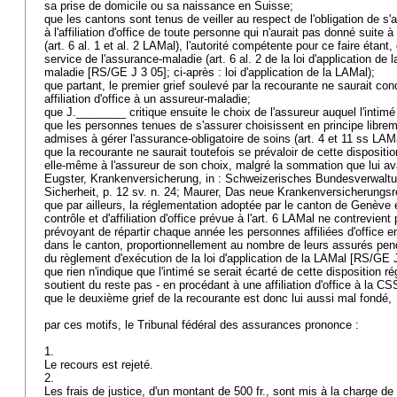
sa prise de domicile ou sa naissance en Suisse;
que les cantons sont tenus de veiller au respect de l'obligation de s
à l'affiliation d'office de toute personne qui n'aurait pas donné suite à
(
art. 6 al. 1 et al. 2 LAMal
), l'autorité compétente pour ce faire étant
service de l'assurance-maladie (art. 6 al. 2 de la loi d'application de l
maladie [RS/GE J 3 05]; ci-après : loi d'application de la LAMal);
que partant, le premier grief soulevé par la recourante ne saurait con
affiliation d'office à un assureur-maladie;
que J.________ critique ensuite le choix de l'assureur auquel l'intimé l
que les personnes tenues de s'assurer choisissent en principe libreme
admises à gérer l'assurance-obligatoire de soins (
art. 4 et 11 ss LAM
que la recourante ne saurait toutefois se prévaloir de cette disposition
elle-même à l'assureur de son choix, malgré la sommation que lui avai
Eugster, Krankenversicherung, in : Schweizerisches Bundesverwalt
Sicherheit, p. 12 sv. n. 24; Maurer, Das neue Krankenversicherungsr
que par ailleurs, la réglementation adoptée par le canton de Genève e
contrôle et d'affiliation d'office prévue à l'
art. 6 LAMal
ne contrevient p
prévoyant de répartir chaque année les personnes affiliées d'office en
dans le canton, proportionnellement au nombre de leurs assurés pend
du règlement d'exécution de la loi d'application de la LAMal [RS/GE 
que rien n'indique que l'intimé se serait écarté de cette disposition r
soutient du reste pas - en procédant à une affiliation d'office à la 
que le deuxième grief de la recourante est donc lui aussi mal fondé,
par ces motifs, le Tribunal fédéral des assurances prononce :
1.
Le recours est rejeté.
2.
Les frais de justice, d'un montant de 500 fr., sont mis à la charge de