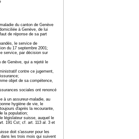
ve
ce-maladie du canton de Genève
domiciliée à Genève, de lui
faut de réponse de sa part
;
ndés, le service de
cision du 17 septembre 2001;
e service, par décision sur
 de Genève, qui a rejeté le
ministratif contre ce jugement,
S Assurance;
omme objet de sa compétence,
 assurances sociales ont renoncé
ice à un assureur-maladie, au
 bonne hygiène de vie, le
oujours d'après la recourante,
de la population;
le législateur suisse, auquel le
art. 191 Cst
; cf. art. 113 al. 3 et
isse doit s'assurer pour les
 dans les trois mois qui suivent