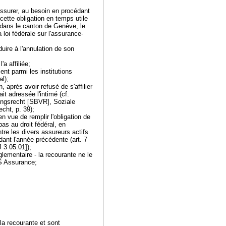
'assurer, au besoin en procédant
 cette obligation en temps utile
, dans le canton de Genève, le
a loi fédérale sur l'assurance-
duire à l'annulation de son
'a affiliée;
nt parmi les institutions
al
);
, après avoir refusé de s'affilier
t adressée l'intimé (cf.
ungsrecht [SBVR], Soziale
echt, p. 39);
n vue de remplir l'obligation de
as au droit fédéral, en
tre les divers assureurs actifs
ant l'année précédente (art. 7
J 3 05.01]);
églementaire - la recourante ne le
CSS Assurance;
 la recourante et sont