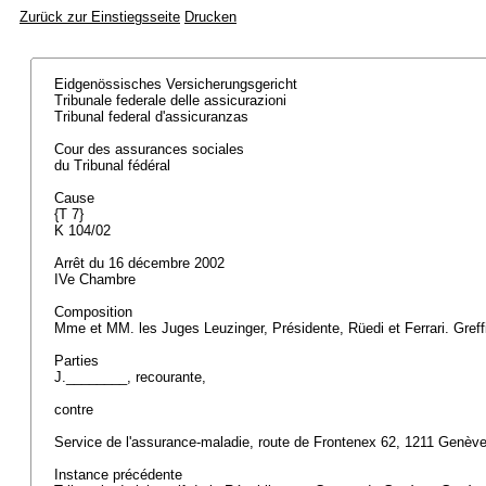
Zurück zur Einstiegsseite
Drucken
Eidgenössisches Versicherungsgericht
Tribunale federale delle assicurazioni
Tribunal federal d'assicuranzas
Cour des assurances sociales
du Tribunal fédéral
Cause
{T 7}
K 104/02
Arrêt du 16 décembre 2002
IVe Chambre
Composition
Mme et MM. les Juges Leuzinger, Présidente, Rüedi et Ferrari. Greff
Parties
J.________, recourante,
contre
Service de l'assurance-maladie, route de Frontenex 62, 1211 Genève
Instance précédente