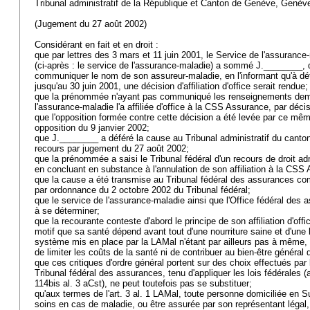
Tribunal administratif de la République et Canton de Genève, Genè
(Jugement du 27 août 2002)
Considérant en fait et en droit :
que par lettres des 3 mars et 11 juin 2001, le Service de l'assuran
(ci-après : le service de l'assurance-maladie) a sommé J.________, 
communiquer le nom de son assureur-maladie, en l'informant qu'à dé
jusqu'au 30 juin 2001, une décision d'affiliation d'office serait rendue
que la prénommée n'ayant pas communiqué les renseignements dema
l'assurance-maladie l'a affiliée d'office à la CSS Assurance, par dé
que l'opposition formée contre cette décision a été levée par ce mêm
opposition du 9 janvier 2002;
que J.________ a déféré la cause au Tribunal administratif du canton
recours par jugement du 27 août 2002;
que la prénommée a saisi le Tribunal fédéral d'un recours de droit ad
en concluant en substance à l'annulation de son affiliation à la CS
que la cause a été transmise au Tribunal fédéral des assurances c
par ordonnance du 2 octobre 2002 du Tribunal fédéral;
que le service de l'assurance-maladie ainsi que l'Office fédéral des
à se déterminer;
que la recourante conteste d'abord le principe de son affiliation d'off
motif que sa santé dépend avant tout d'une nourriture saine et d'une
système mis en place par la LAMal n'étant par ailleurs pas à même, t
de limiter les coûts de la santé ni de contribuer au bien-être général 
que ces critiques d'ordre général portent sur des choix effectués par 
Tribunal fédéral des assurances, tenu d'appliquer les lois fédérales (
114bis al. 3 aCst), ne peut toutefois pas se substituer;
qu'aux termes de l'
art. 3 al. 1 LAMal
, toute personne domiciliée en Su
soins en cas de maladie, ou être assurée par son représentant légal,