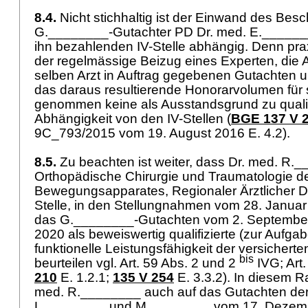
8.4.
Nicht stichhaltig ist der Einwand des Bes
G.________-Gutachter PD Dr. med. E.______
ihn bezahlenden IV-Stelle abhängig. Denn pra
der regelmässige Beizug eines Experten, die 
selben Arzt in Auftrag gegebenen Gutachten u
das daraus resultierende Honorarvolumen für s
genommen keine als Ausstandsgrund zu quali
Abhängigkeit von den IV-Stellen (
BGE 137 V 
9C_793/2015 vom 19. August 2016 E. 4.2).
8.5.
Zu beachten ist weiter, dass Dr. med. R._
Orthopädische Chirurgie und Traumatologie d
Bewegungsapparates, Regionaler Ärztlicher Di
Stelle, in den Stellungnahmen vom 28. Januar 
das G.________-Gutachten vom 2. September
2020 als beweiswertig qualifizierte (zur Aufga
funktionelle Leistungsfähigkeit der versichert
bis
beurteilen vgl.
Art. 59 Abs. 2 und 2
IVG
;
Art
210
E. 1.2.1;
135 V 254
E. 3.3.2). In diesem 
med. R.________ auch auf das Gutachten der
L.________ und M.________ vom 17. Dezem