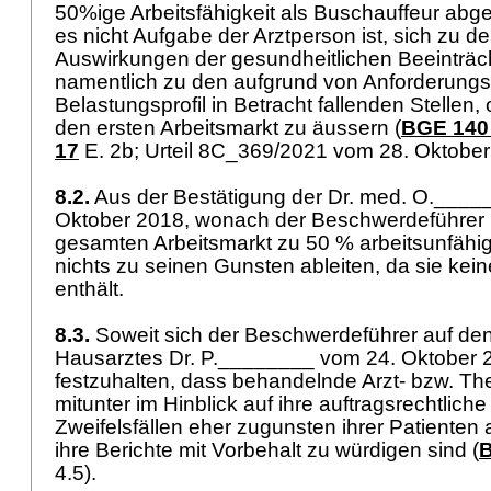
50%ige Arbeitsfähigkeit als Buschauffeur abge
es nicht Aufgabe der Arztperson ist, sich zu d
Auswirkungen der gesundheitlichen Beeinträc
namentlich zu den aufgrund von Anforderungs
Belastungsprofil in Betracht fallenden Stellen, 
den ersten Arbeitsmarkt zu äussern (
BGE 140
17
E. 2b; Urteil 8C_369/2021 vom 28. Oktober
8.2.
Aus der Bestätigung der Dr. med. O.____
Oktober 2018, wonach der Beschwerdeführer 
gesamten Arbeitsmarkt zu 50 % arbeitsunfähig
nichts zu seinen Gunsten ableiten, da sie ke
enthält.
8.3.
Soweit sich der Beschwerdeführer auf den
Hausarztes Dr. P.________ vom 24. Oktober 20
festzuhalten, dass behandelnde Arzt- bzw. T
mitunter im Hinblick auf ihre auftragsrechtliche
Zweifelsfällen eher zugunsten ihrer Patiente
ihre Berichte mit Vorbehalt zu würdigen sind (
B
4.5).