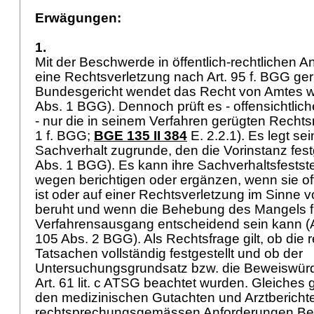
Erwägungen:
1.
Mit der Beschwerde in öffentlich-rechtlichen 
eine Rechtsverletzung nach Art. 95 f. BGG ge
Bundesgericht wendet das Recht von Amtes w
Abs. 1 BGG
). Dennoch prüft es - offensichtlic
- nur die in seinem Verfahren gerügten Rechts
1 f. BGG;
BGE 135 II 384
E. 2.2.1). Es legt se
Sachverhalt zugrunde, den die Vorinstanz festg
Abs. 1 BGG
). Es kann ihre Sachverhaltsfests
wegen berichtigen oder ergänzen, wenn sie offe
ist oder auf einer Rechtsverletzung im Sinne 
beruht und wenn die Behebung des Mangels f
Verfahrensausgang entscheidend sein kann (
105 Abs. 2 BGG
). Als Rechtsfrage gilt, ob die
Tatsachen vollständig festgestellt und ob der
Untersuchungsgrundsatz bzw. die Beweiswür
Art. 61 lit. c ATSG
beachtet wurden. Gleiches gil
den medizinischen Gutachten und Arztberichte
rechtsprechungsgemässen Anforderungen Be