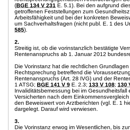
(
BGE 134 V 231
E. 5.1). Bei den aufgrund die
getroffenen Feststellungen zum Gesundheitsz
Arbeitsfähigkeit und bei der konkreten Bewei
um Sachverhaltsfragen (nicht publ. E. 1 des Ur
585
).
2.
Streitig ist, ob die vorinstanzlich bestätigte V
Rentenanspruchs ab 1. Januar 2012 bundesre
Die Vorinstanz hat die rechtlichen Grundlagen
Rechtsprechung betreffend die Voraussetzun
Rentenanspruchs (
Art. 28 IVG
) und der Renten
1 ATSG
;
BGE 141 V 9
E. 2.3;
133 V 108
;
130 
Invaliditätsbemessung bei im Gesundheitsfall 
Versicherten nach dem Einkommensvergleich 
den Beweiswert von Arztberichten (vgl. E. 1 hie
dargelegt. Darauf wird verwiesen.
3.
Die Vorinstanz erwog im Wesentlichen, bis z