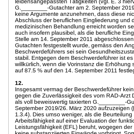
leidensangepassten Tätigkeiten (vgl. E. 3 hierv
G.________-Gutachter am 2. September 2019 
keine Argumente anzunehmen, dass diese nich
Abschluss der beruflichen Eingliederung und d
medizinischen Behandlung erreicht worden sei
auch insofern plausibel, als die berufliche Ein
Stelle am 14. September 2011 abgeschlosse
Gutachten festgestellt wurde, gemäss den A
Beschwerdeführers sei sein Gesundheitszusta
stabil. Entgegen dem Beschwerdeführer ist es 
willkürlich, wenn die Vorinstanz die Erhöhung s
auf 87.5 % auf den 14. September 2011 festle
12.
Insgesamt vermag der Beschwerdeführer keine
gegen die Zuverlässigkeit des vom RAD-Arzt
als voll beweiswertig taxierten G.________-G
September 2019/26. März 2020 aufzuzeigen (
1.3.4). Dies umso weniger, als die Beurteilung
Arbeitsfähigkeit auf einer Evaluation der funkti
Leistungsfähigkeit (EFL) beruht, wogegen de
keine substanziierten Einwände vorbringt. Somi