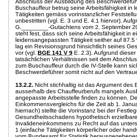
Abschluss der Ausbildung des Beschwerdefü
Buschauffeur betrug seine Arbeitsfähigkeit in
Tätigkeiten gemäss vorinstanzlicher Feststellu
unbestritten (vgl. E. 3 und E. 4.1 hiervor). Auf
G.________-Gutachtens vom 2. September 2
steht fest, dass sich seine Arbeitsfähigkeit in e
leidensangepassten Tätigkeit seither auf 87.5
lag ein Revisionsgrund hinsichtlich seines G
vor (vgl.
BGE 141 V 9
E. 2.3). Aufgrund diese
tatsächlichen Verhältnissen seit dem Abschlu
zum Buschauffeur durch die IV-Stelle kann sic
Beschwerdeführer somit nicht auf den Vertra
13.2.2.
Nicht stichhaltig ist das Argument des
ausserhalb des Chauffeurberufs mangels Ausb
angepasste Arbeitsstelle finden zu können. 
Einkommensvergleichs für die Zeit ab 1. Janua
hiernach) stellte die Vorinstanz bei der Festle
Gesundheitsschadens hypothetisch erzielbar
Invalideneinkommens zu Recht auf das unter
1 (einfache Tätigkeiten körperlicher oder handw
vom Bundesamt für Statistik herausgegebene