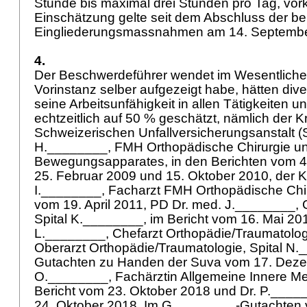
Stunde bis maximal drei Stunden pro Tag, vo
Einschätzung gelte seit dem Abschluss der be
Eingliederungsmassnahmen am 14. Septemb
4.
Der Beschwerdeführer wendet im Wesentlichen
Vorinstanz selber aufgezeigt habe, hätten div
seine Arbeitsunfähigkeit in allen Tätigkeiten 
echtzeitlich auf 50 % geschätzt, nämlich der Kr
Schweizerischen Unfallversicherungsanstalt (
H.________, FMH Orthopädische Chirurgie un
Bewegungsapparates, in den Berichten vom 
25. Februar 2009 und 15. Oktober 2010, der Kr
I.________, Facharzt FMH Orthopädische Chiru
vom 19. April 2011, PD Dr. med. J.________, 
Spital K.________, im Bericht vom 16. Mai 201
L.________, Chefarzt Orthopädie/Traumatolo
Oberarzt Orthopädie/Traumatologie, Spital N.
Gutachten zu Handen der Suva vom 17. Deze
O.________, Fachärztin Allgemeine Innere Me
Bericht vom 23. Oktober 2018 und Dr. P.____
24. Oktober 2018. Im G.________-Gutachten