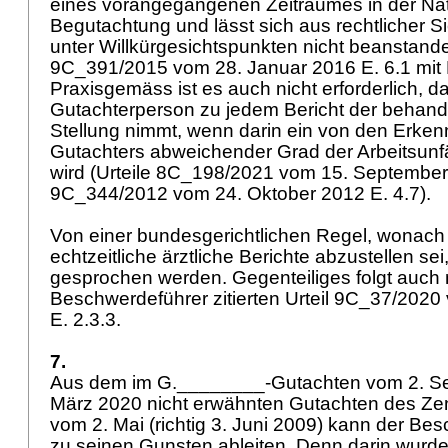
eines vorangegangenen Zeitraumes in der Nat
Begutachtung und lässt sich aus rechtlicher 
unter Willkürgesichtspunkten nicht beanstande
9C_391/2015 vom 28. Januar 2016 E. 6.1 mit 
Praxisgemäss ist es auch nicht erforderlich, d
Gutachterperson zu jedem Bericht der behan
Stellung nimmt, wenn darin ein von den Erken
Gutachters abweichender Grad der Arbeitsun
wird (Urteile 8C_198/2021 vom 15. September
9C_344/2012 vom 24. Oktober 2012 E. 4.7).
Von einer bundesgerichtlichen Regel, wonach 
echtzeitliche ärztliche Berichte abzustellen sei
gesprochen werden. Gegenteiliges folgt auch
Beschwerdeführer zitierten Urteil 9C_37/202
E. 2.3.3.
7.
Aus dem im G.________-Gutachten vom 2. S
März 2020 nicht erwähnten Gutachten des Z
vom 2. Mai (richtig 3. Juni 2009) kann der Be
zu seinen Gunsten ableiten. Denn darin wurde