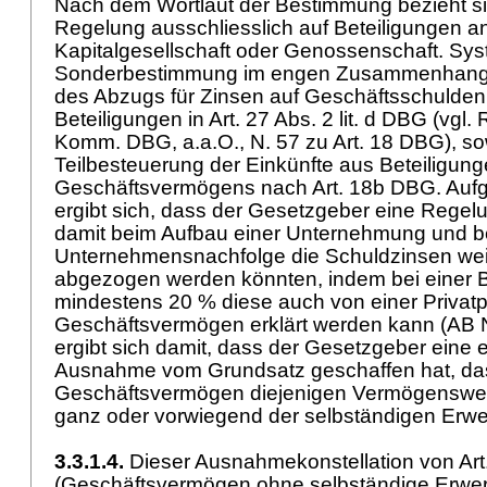
Nach dem Wortlaut der Bestimmung bezieht s
Regelung ausschliesslich auf Beteiligungen an
Kapitalgesellschaft oder Genossenschaft. Syst
Sonderbestimmung im engen Zusammenhang 
des Abzugs für Zinsen auf Geschäftsschulden 
Beteiligungen in
Art. 27 Abs. 2 lit. d DBG
(vgl.
Komm. DBG, a.a.O., N. 57 zu
Art. 18 DBG
), s
Teilbesteuerung der Einkünfte aus Beteiligun
Geschäftsvermögens nach
Art. 18b DBG
. Auf
ergibt sich, dass der Gesetzgeber eine Regelun
damit beim Aufbau einer Unternehmung und be
Unternehmensnachfolge die Schuldzinsen weit
abgezogen werden könnten, indem bei einer B
mindestens 20 % diese auch von einer Privat
Geschäftsvermögen erklärt werden kann (AB 
ergibt sich damit, dass der Gesetzgeber eine
Ausnahme vom Grundsatz geschaffen hat, da
Geschäftsvermögen diejenigen Vermögenswert
ganz oder vorwiegend der selbständigen Erwer
3.3.1.4.
Dieser Ausnahmekonstellation von
Ar
(Geschäftsvermögen ohne selbständige Erwerbs