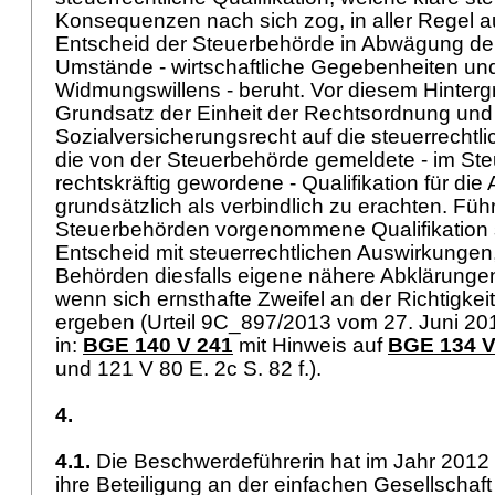
Konsequenzen nach sich zog, in aller Regel 
Entscheid der Steuerbehörde in Abwägung de
Umstände - wirtschaftliche Gegebenheiten un
Widmungswillens - beruht. Vor diesem Hinter
Grundsatz der Einheit der Rechtsordnung un
Sozialversicherungsrecht auf die steuerrechtl
die von der Steuerbehörde gemeldete - im Ste
rechtskräftig gewordene - Qualifikation für di
grundsätzlich als verbindlich zu erachten. Führ
Steuerbehörden vorgenommene Qualifikation 
Entscheid mit steuerrechtlichen Auswirkunge
Behörden diesfalls eigene nähere Abklärunge
wenn sich ernsthafte Zweifel an der Richtigke
ergeben (Urteil 9C_897/2013 vom 27. Juni 2014
in:
BGE 140 V 241
mit Hinweis auf
BGE 134 V
und 121 V 80 E. 2c S. 82 f.).
4.
4.1.
Die Beschwerdeführerin hat im Jahr 2012
ihre Beteiligung an der einfachen Gesellscha