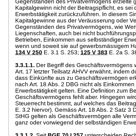
Gegenständen des Privatvermögens erzielte (p
Kapitalgewinn nicht der Beitragspflicht, es sei 
Erwerbstätigkeit zurückzuführen. In diesem Si
Kapitalgewinne aus der Veräusserung oder V
Gegenständen des Privatvermögens, wie Werts
Liegenschaften, auch bei nicht buchführungspfl
Betrieben, Einkommen aus selbständiger Erwer
wenn und soweit sie auf gewerbsmässigem Ha
134 V 250
E. 3.1 S. 253;
125 V 383
E. 2a S. 
3.3.1.1.
Der Begriff des Geschäftsvermögens w
Art. 17 letzter Teilsatz AHVV erwähnt, indem d
dass Einkünfte aus zu Geschäftsvermögen erk
nach
Art. 18 Abs. 2 DBG
nicht als Einkommen 
Erwerbstätigkeit gelten. Eine Definition zum Be
Geschäftsvermögens fehlt aber. Hingegen wird 
Steuerrecht bestimmt, auf welches das Beitrags
E. 3.2 hiervor). Gemäss
Art. 18 Abs. 2 Satz 3
StHG
gelten als Geschäftsvermögen alle Ver
ganz oder vorwiegend der selbständigen Erwe
3.3.1.2.
Seit
BGE 70 I 257
unterscheiden Rech