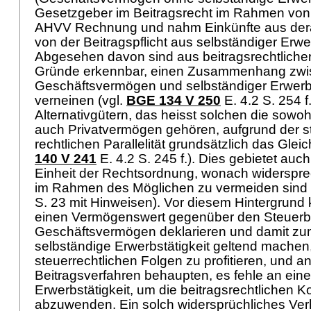
Gesetzgeber im Beitragsrecht im Rahmen von A
AHVV Rechnung und nahm Einkünfte aus derar
von der Beitragspflicht aus selbständiger Erwer
Abgesehen davon sind aus beitragsrechtlicher
Gründe erkennbar, einen Zusammenhang zw
Geschäftsvermögen und selbständiger Erwerbs
verneinen (vgl.
BGE 134 V 250
E. 4.2 S. 254 f
Alternativgütern, das heisst solchen die sowo
auch Privatvermögen gehören, aufgrund der s
rechtlichen Parallelität grundsätzlich das Gleic
140 V 241
E. 4.2 S. 245 f.). Dies gebietet auc
Einheit der Rechtsordnung, wonach widerspr
im Rahmen des Möglichen zu vermeiden sind 
S. 23 mit Hinweisen). Vor diesem Hintergrund
einen Vermögenswert gegenüber den Steuerbe
Geschäftsvermögen deklarieren und damit zumi
selbständige Erwerbstätigkeit geltend mache
steuerrechtlichen Folgen zu profitieren, und a
Beitragsverfahren behaupten, es fehle an eine
Erwerbstätigkeit, um die beitragsrechtlichen
abzuwenden. Ein solch widersprüchliches Verh