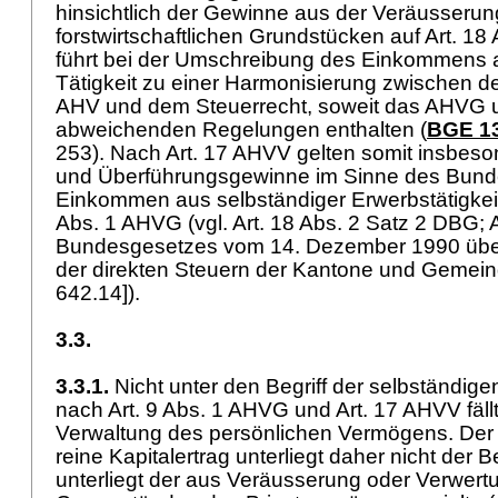
hinsichtlich der Gewinne aus der Veräusserun
forstwirtschaftlichen Grundstücken auf
Art. 18
führt bei der Umschreibung des Einkommens a
Tätigkeit zu einer Harmonisierung zwischen d
AHV und dem Steuerrecht, soweit das AHVG 
abweichenden Regelungen enthalten (
BGE 13
253). Nach
Art. 17 AHVV
gelten somit insbeso
und Überführungsgewinne im Sinne des Bunde
Einkommen aus selbständiger Erwerbstätigkei
Abs. 1 AHVG
(vgl.
Art. 18 Abs. 2 Satz 2 DBG
; 
Bundesgesetzes vom 14. Dezember 1990 über
der direkten Steuern der Kantone und Gemei
642.14]).
3.3.
3.3.1.
Nicht unter den Begriff der selbständige
nach
Art. 9 Abs. 1 AHVG
und
Art. 17 AHVV
fäll
Verwaltung des persönlichen Vermögens. Der 
reine Kapitalertrag unterliegt daher nicht der B
unterliegt der aus Veräusserung oder Verwert