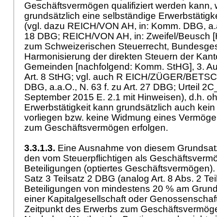
Geschäftsvermögen qualifiziert werden kann, w
grundsätzlich eine selbständige Erwerbstätigk
(vgl. dazu REICH/VON AH, in: Komm. DBG, a.a.
18 DBG
; REICH/VON AH, in: Zweifel/Beusch 
zum Schweizerischen Steuerrecht, Bundesges
Harmonisierung der direkten Steuern der Kan
Gemeinden [nachfolgend: Komm. StHG], 3. Auf
Art. 8 StHG
; vgl. auch R EICH/ZÜGER/BETSC
DBG, a.a.O., N. 63 f. zu
Art. 27 DBG
; Urteil 2
September 2015 E. 2.1 mit Hinweisen), d.h. o
Erwerbstätigkeit kann grundsätzlich auch ke
vorliegen bzw. keine Widmung eines Vermög
zum Geschäftsvermögen erfolgen.
3.3.1.3.
Eine Ausnahme von diesem Grundsatz b
den vom Steuerpflichtigen als Geschäftsvermög
Beteiligungen (optiertes Geschäftsvermögen). 
Satz 3 Teilsatz 2 DBG (analog Art. 8 Abs. 2 T
Beteiligungen von mindestens 20 % am Grund
einer Kapitalgesellschaft oder Genossenscha
Zeitpunkt des Erwerbs zum Geschäftsvermöge