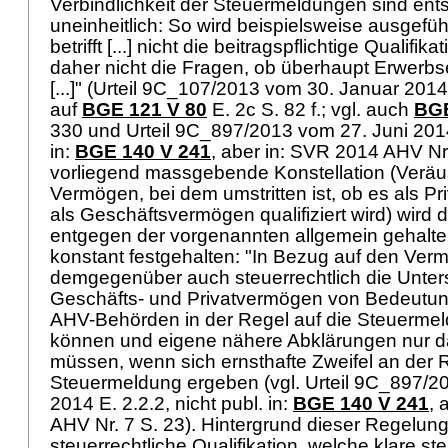
Verbindlichkeit der Steuermeldungen sind en
uneinheitlich: So wird beispielsweise ausgefüh
betrifft [...] nicht die beitragspflichtige Qualifi
daher nicht die Fragen, ob überhaupt Erwerb
[...]" (Urteil 9C_107/2013 vom 30. Januar 2014
auf
BGE 121 V 80
E. 2c S. 82 f.; vgl. auch
BGE
330 und Urteil 9C_897/2013 vom 27. Juni 2014 
in:
BGE 140 V 241
, aber in: SVR 2014 AHV Nr.
vorliegend massgebende Konstellation (Verä
Vermögen, bei dem umstritten ist, ob es als P
als Geschäftsvermögen qualifiziert wird) wird
entgegen der vorgenannten allgemein gehalte
konstant festgehalten: "In Bezug auf den Ver
demgegenüber auch steuerrechtlich die Unte
Geschäfts- und Privatvermögen von Bedeutung
AHV-Behörden in der Regel auf die Steuerme
können und eigene nähere Abklärungen nur 
müssen, wenn sich ernsthafte Zweifel an der Ri
Steuermeldung ergeben (vgl. Urteil 9C_897/2
2014 E. 2.2.2, nicht publ. in:
BGE 140 V 241
, 
AHV Nr. 7 S. 23). Hintergrund dieser Regelung 
steuerrechtliche Qualifikation, welche klare st