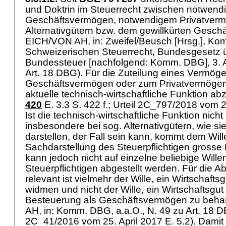
und Doktrin im Steuerrecht zwischen notwen
Geschäftsvermögen, notwendigem Privatver
Alternativgütern bzw. dem gewillkürten Gesc
EICH/VON AH, in: Zweifel/Beusch [Hrsg.], K
Schweizerischen Steuerrecht, Bundesgesetz ü
Bundessteuer [nachfolgend: Komm. DBG], 3. Au
Art. 18 DBG
). Für die Zuteilung eines Vermö
Geschäftsvermögen oder zum Privatvermögen 
aktuelle technisch-wirtschaftliche Funktion abz
420
E. 3.3 S. 422 f.; Urteil 2C_797/2018 vom 2
Ist die technisch-wirtschaftliche Funktion nich
insbesondere bei sog. Alternativgütern, wie si
darstellen, der Fall sein kann, kommt dem Wil
Sachdarstellung des Steuerpflichtigen grosse
kann jedoch nicht auf einzelne beliebige Wil
Steuerpflichtigen abgestellt werden. Für die 
relevant ist vielmehr der Wille, ein Wirtschaft
widmen und nicht der Wille, ein Wirtschaftsgut
Besteuerung als Geschäftsvermögen zu beh
AH, in: Komm. DBG, a.a.O., N. 49 zu
Art. 18 
2C_41/2016 vom 25. April 2017 E. 5.2). Damit