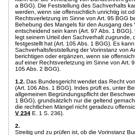
a BGG
). Die Feststellung des Sachverhalts ka
werden, wenn sie offensichtlich unrichtig ist od
Rechtsverletzung im Sinne von
Art. 95 BGG
be
Behebung des Mangels für den Ausgang des 
entscheidend sein kann (
Art. 97 Abs. 1 BGG
)
legt seinem Urteil den Sachverhalt zugrunde, 
festgestellt hat (
Art. 105 Abs. 1 BGG
). Es kann
Sachverhaltsfeststellung der Vorinstanz von
berichtigen oder ergänzen, wenn sie offensichtl
auf einer Rechtsverletzung im Sinne von
Art.
105 Abs. 2 BGG
).
1.2.
Das Bundesgericht wendet das Recht vo
(
Art. 106 Abs. 1 BGG
). Indes prüft es, unter B
allgemeinen Begründungspflicht der Beschwer
1 BGG
), grundsätzlich nur die geltend gemac
die rechtlichen Mängel nicht geradezu offensich
V 234
E. 1 S. 236).
2.
Streitig und zu prüfen ist, ob die Vorinstanz B