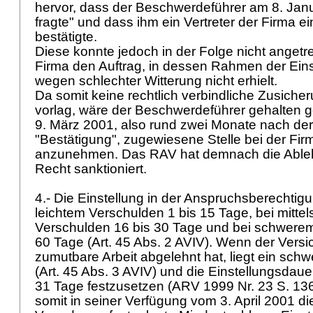
hervor, dass der Beschwerdeführer am 8. Janua
fragte" und dass ihm ein Vertreter der Firma ei
bestätigte.
Diese konnte jedoch in der Folge nicht angetre
Firma den Auftrag, in dessen Rahmen der Ein
wegen schlechter Witterung nicht erhielt.
Da somit keine rechtlich verbindliche Zusicher
vorlag, wäre der Beschwerdeführer gehalten 
9. März 2001, also rund zwei Monate nach de
"Bestätigung", zugewiesene Stelle bei der Fi
anzunehmen. Das RAV hat demnach die Ableh
Recht sanktioniert.
4.- Die Einstellung in der Anspruchsberechtigu
leichtem Verschulden 1 bis 15 Tage, bei mitt
Verschulden 16 bis 30 Tage und bei schwerem
60 Tage (
Art. 45 Abs. 2 AVIV
). Wenn der Versi
zumutbare Arbeit abgelehnt hat, liegt ein sch
(
Art. 45 Abs. 3 AVIV
) und die Einstellungsdaue
31 Tage festzusetzen (ARV 1999 Nr. 23 S. 136
somit in seiner Verfügung vom 3. April 2001 di