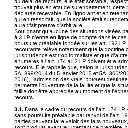
du délai de recours, elle était solvable, respec
trouvait plus en état de surendettement, cette 
déclarée recevable. En l'ignorant et en retena
qui en ressortait, que la société était surendet
aurait fait preuve d'arbitraire.
Soulignant qu'aucune des situations visées par l
à 3 LP n'entre en ligne de compte dans le cas d
poursuite préalable fondée sur les
art. 192 LP
recourante relève notamment que la doctrine 
jurisprudence est trop formaliste et que d'aut
énumérés à l'
art. 174 al. 2 LP
doivent être adm
recours. Elle rappelle que, selon la jurispruden
5A_899/2014 du 5 janvier 2015 et 5A_300/20
2016), l'admission des vrais
nova
est destinée
permettre l'ouverture de la faillite et que la situ
faillie doit être appréciée au moment de l'éch
recours.
3.1.
Dans le cadre du recours de l'
art. 174 LP
-
sans poursuite préalable par renvoi de l'
art. 1
parties peuvent faire valoir des faits nouveaux
sont produits avant le jugement de première ins