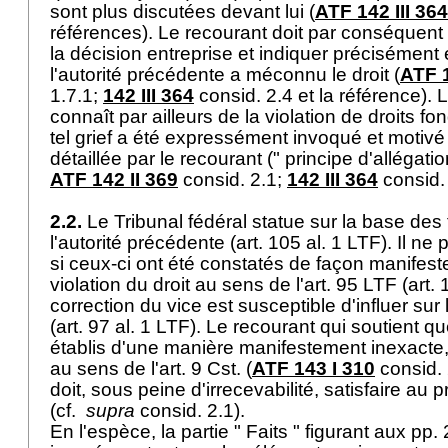
sont plus discutées devant lui (
ATF 142 III 364
références). Le recourant doit par conséquent 
la décision entreprise et indiquer précisément 
l'autorité précédente a méconnu le droit (
ATF 1
1.7.1;
142 III 364
consid. 2.4 et la référence). 
connaît par ailleurs de la violation de droits 
tel grief a été expressément invoqué et motivé 
détaillée par le recourant (" principe d'allégatio
ATF 142 II 369
consid. 2.1;
142 III 364
consid.
2.2.
Le Tribunal fédéral statue sur la base des f
l'autorité précédente (
art. 105 al. 1 LTF
). Il ne
si ceux-ci ont été constatés de façon manifes
violation du droit au sens de l'
art. 95 LTF
(
art.
correction du vice est susceptible d'influer sur 
(
art. 97 al. 1 LTF
). Le recourant qui soutient que
établis d'une manière manifestement inexacte, c
au sens de l'
art. 9 Cst.
(
ATF 143 I 310
consid. 
doit, sous peine d'irrecevabilité, satisfaire au p
(cf.
supra
consid. 2.1).
En l'espèce, la partie " Faits " figurant aux pp