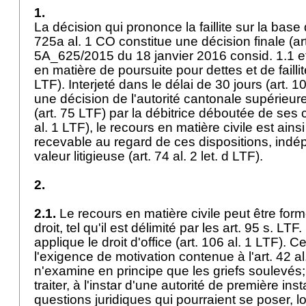
1.
La décision qui prononce la faillite sur la bas
725a al. 1 CO constitue une décision finale (
ar
5A_625/2015 du 18 janvier 2016 consid. 1.1 et
en matière de poursuite pour dettes et de faillit
LTF
). Interjeté dans le délai de 30 jours (
art. 1
une décision de l'autorité cantonale supérieure 
(
art. 75 LTF
) par la débitrice déboutée de ses 
al. 1 LTF
), le recours en matière civile est ains
recevable au regard de ces dispositions, ind
valeur litigieuse (
art. 74 al. 2 let
. d LTF).
2.
2.1.
Le recours en matière civile peut être form
droit, tel qu'il est délimité par les art. 95 s. LTF
applique le droit d'office (
art. 106 al. 1 LTF
). C
l'exigence de motivation contenue à l'
art. 42 a
n'examine en principe que les griefs soulevés; 
traiter, à l'instar d'une autorité de première ins
questions juridiques qui pourraient se poser, l