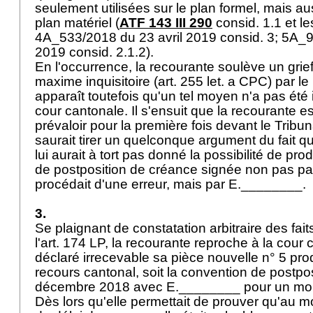
seulement utilisées sur le plan formel, mais au
plan matériel (
ATF 143 III 290
consid. 1.1 et le
4A_533/2018 du 23 avril 2019 consid. 3; 5A_9
2019 consid. 2.1.2).
En l'occurrence, la recourante soulève un grief
maxime inquisitoire (
art. 255 let. a CPC
) par le
apparaît toutefois qu'un tel moyen n'a pas été
cour cantonale. Il s'ensuit que la recourante es
prévaloir pour la première fois devant le Tribun
saurait tirer un quelconque argument du fait q
lui aurait à tort pas donné la possibilité de pr
de postposition de créance signée non pas pa
procédait d'une erreur, mais par E.________.
3.
Se plaignant de constatation arbitraire des fait
l'
art. 174 LP
, la recourante reproche à la cour 
déclaré irrecevable sa pièce nouvelle n° 5 pro
recours cantonal, soit la convention de postpos
décembre 2018 avec E.________ pour un mont
Dès lors qu'elle permettait de prouver qu'au 