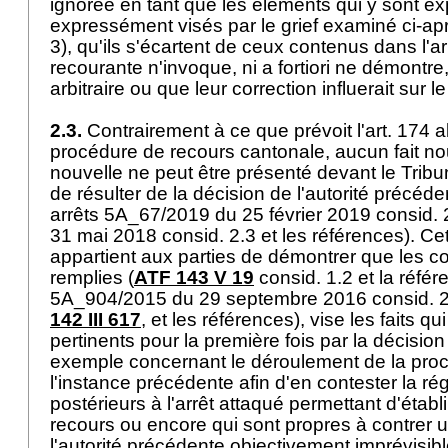
ignorée en tant que les éléments qui y sont e
expressément visés par le grief examiné ci-ap
3), qu'ils s'écartent de ceux contenus dans l'ar
recourante n'invoque, ni a fortiori ne démontre
arbitraire ou que leur correction influerait sur 
2.3.
Contrairement à ce que prévoit l'
art. 174 a
procédure de recours cantonale, aucun fait n
nouvelle ne peut être présenté devant le Tribu
de résulter de la décision de l'autorité précéde
arrêts 5A_67/2019 du 25 février 2019 consid.
31 mai 2018 consid. 2.3 et les références). Cet
appartient aux parties de démontrer que les co
remplies (
ATF 143 V 19
consid. 1.2 et la référ
5A_904/2015 du 29 septembre 2016 consid. 2.
142 III 617
, et les références), vise les faits q
pertinents pour la première fois par la décision
exemple concernant le déroulement de la pro
l'instance précédente afin d'en contester la rég
postérieurs à l'arrêt attaqué permettant d'établi
recours ou encore qui sont propres à contrer
l'autorité précédente objectivement imprévisibl