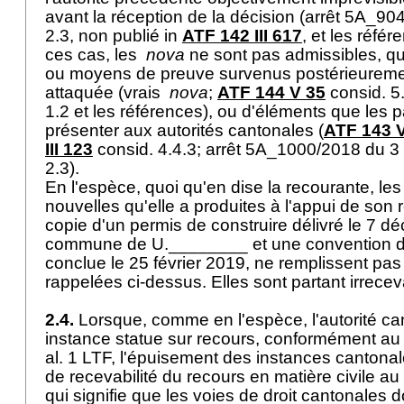
avant la réception de la décision (arrêt 5A_90
2.3, non publié in
ATF 142 III 617
, et les réfé
ces cas, les
nova
ne sont pas admissibles, qu'i
ou moyens de preuve survenus postérieuremen
attaquée (vrais
nova
;
ATF 144 V 35
consid. 5
1.2 et les références), ou d'éléments que les p
présenter aux autorités cantonales (
ATF 143 
III 123
consid. 4.4.3; arrêt 5A_1000/2018 du 3
2.3).
En l'espèce, quoi qu'en dise la recourante, le
nouvelles qu'elle a produites à l'appui de son 
copie d'un permis de construire délivré le 7 d
commune de U.________ et une convention de
conclue le 25 février 2019, ne remplissent pas
rappelées ci-dessus. Elles sont partant irrece
2.4.
Lorsque, comme en l'espèce, l'autorité ca
instance statue sur recours, conformément au p
al. 1 LTF
, l'épuisement des instances cantonal
de recevabilité du recours en matière civile au 
qui signifie que les voies de droit cantonales 