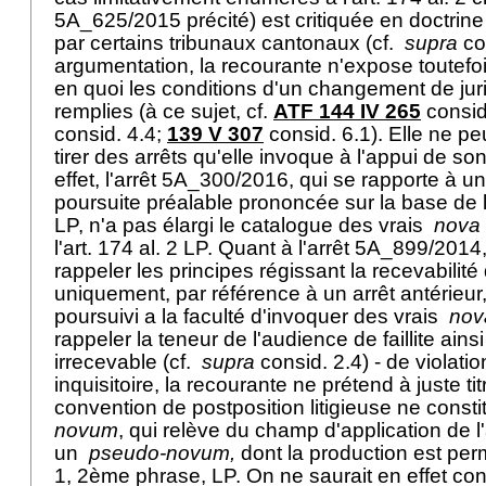
5A_625/2015 précité) est critiquée en doctrine 
par certains tribunaux cantonaux (cf.
supra
con
argumentation, la recourante n'expose toutefo
en quoi les conditions d'un changement de jur
remplies (à ce sujet, cf.
ATF 144 IV 265
consid
consid. 4.4;
139 V 307
consid. 6.1). Elle ne p
tirer des arrêts qu'elle invoque à l'appui de s
effet, l'arrêt 5A_300/2016, qui se rapporte à une
poursuite préalable prononcée sur la base de l
LP
, n'a pas élargi le catalogue des vrais
nova
l'
art. 174 al. 2 LP
. Quant à l'arrêt 5A_899/2014, 
rappeler les principes régissant la recevabilit
uniquement, par référence à un arrêt antérieur,
poursuivi a la faculté d'invoquer des vrais
nov
rappeler la teneur de l'audience de faillite ainsi
irrecevable (cf.
supra
consid. 2.4) - de violati
inquisitoire, la recourante ne prétend à juste ti
convention de postposition litigieuse ne consti
novum
, qui relève du champ d'application de l'
un
pseudo-novum,
dont la production est permi
1, 2ème phrase, LP. On ne saurait en effet con