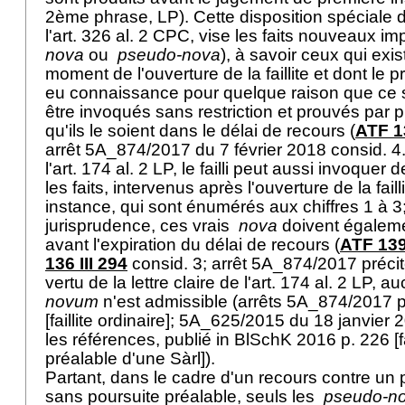
2ème phrase, LP). Cette disposition spéciale d
l'
art. 326 al. 2 CPC
, vise les faits nouveaux i
nova
ou
pseudo-nova
), à savoir ceux qui exis
moment de l'ouverture de la faillite et dont le 
eu connaissance pour quelque raison que ce so
être invoqués sans restriction et prouvés par 
qu'ils le soient dans le délai de recours (
ATF 13
arrêt 5A_874/2017 du 7 février 2018 consid. 4
l'
art. 174 al. 2 LP
, le failli peut aussi invoquer 
les faits, intervenus après l'ouverture de la fail
instance, qui sont énumérés aux chiffres 1 à 3;
jurisprudence, ces vrais
nova
doivent égaleme
avant l'expiration du délai de recours (
ATF 139 
136 III 294
consid. 3; arrêt 5A_874/2017 précit
vertu de la lettre claire de l'
art. 174 al. 2 LP
, au
novum
n'est admissible (arrêts 5A_874/2017 pr
[faillite ordinaire]; 5A_625/2015 du 18 janvier 
les références, publié in BlSchK 2016 p. 226 [fa
préalable d'une Sàrl]).
Partant, dans le cadre d'un recours contre un p
sans poursuite préalable, seuls les
pseudo-n