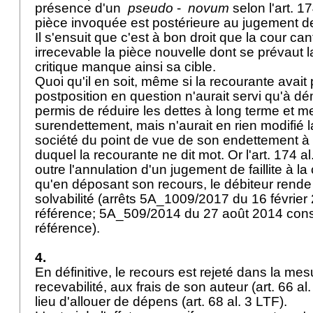
présence d'un
pseudo
-
novum
selon l'
art. 17
pièce invoquée est postérieure au jugement de 
Il s'ensuit que c'est à bon droit que la cour ca
irrecevable la pièce nouvelle dont se prévaut 
critique manque ainsi sa cible.
Quoi qu'il en soit, même si la recourante avait p
postposition en question n'aurait servi qu'à dé
permis de réduire les dettes à long terme et me
surendettement, mais n'aurait en rien modifié la
société du point de vue de son endettement à 
duquel la recourante ne dit mot. Or l'
art. 174 al
outre l'annulation d'un jugement de faillite à l
qu'en déposant son recours, le débiteur rende
solvabilité (arrêts 5A_1009/2017 du 16 février 
référence; 5A_509/2014 du 27 août 2014 consid
référence).
4.
En définitive, le recours est rejeté dans la me
recevabilité, aux frais de son auteur (
art. 66 al
lieu d'allouer de dépens (
art. 68 al. 3 LTF
).