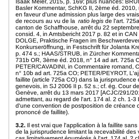
Isaak Meier, 2015, p. 169; plus nuancés: B
Basler Kommentar, SchKG II, 2ème éd. 2010,
en faveur d'une admission plus large des vra
de recours au vu de la
ratio legis
de l'
art. 725
canton de Schaffhouse, arrêt du 22 septembr
consid. 4, in Amtsbericht 2017 p. 82 et in CAN
DOLGE, Praktische Fragen im Beschwerdever
Konkurseröffnung, in Festschrift für Jolanta K
p. 474 s.; HAAS/STRUB, in Zürcher Kommentar
731b OR, 3ème éd. 2018, n° 14 ad
art. 725a 
PETER/CAVADINI, in Commentaire romand, CO
n° 10b ad
art. 725a CO
; PETER/PEYROT, L'aj
faillite (article 725a CO) dans la jurisprudence
genevois, in SJ 2006 II p. 52 s.; cf. ég. Cour d
Genève, arrêt du 13 mars 2017 [ACJC/291/201
admettant, au regard de l'
art. 174 al. 2 ch. 1-3
d'une convention de postposition de créance 
prononcé de faillite).
3.2.
Il est vrai que l'application à la faillite sa
de la jurisprudence limitant la recevabilité des
cas limitativement énumérés à l'
art. 174 al. 2 