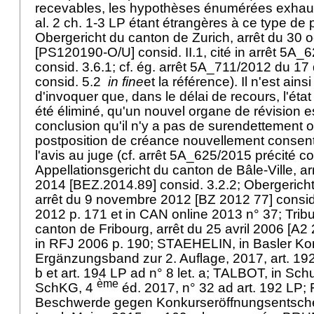
recevables, les hypothèses énumérées exhaus
al. 2 ch. 1-3 LP
étant étrangères à ce type de p
Obergericht du canton de Zurich, arrêt du 30 
[PS120190-O/U] consid. II.1, cité in arrêt 5A_
consid. 3.6.1; cf. ég. arrêt 5A_711/2012 du 
consid. 5.2
in fine
et la référence). Il n'est ain
d'invoquer que, dans le délai de recours, l'ét
été éliminé, qu'un nouvel organe de révision es
conclusion qu'il n'y a pas de surendettement 
postposition de créance nouvellement consent
l'avis au juge (cf. arrêt 5A_625/2015 précité co
Appellationsgericht du canton de Bâle-Ville, ar
2014 [BEZ.2014.89] consid. 3.2.2; Obergerich
arrêt du 9 novembre 2012 [BZ 2012 77] consid
2012 p. 171 et in CAN online 2013 n° 37; Trib
canton de Fribourg, arrêt du 25 avril 2006 [A2
in RFJ 2006 p. 190; STAEHELIN, in Basler K
Ergänzungsband zur 2. Auflage, 2017,
art. 19
b et
art. 194 LP
ad n° 8 let. a; TALBOT, in Sc
ème
SchKG, 4
éd. 2017, n° 32 ad
art. 192 LP
;
Beschwerde gegen Konkurseröffnungsentscheide