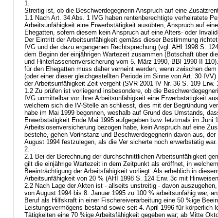
1.
Streitig ist, ob die Beschwerdegegnerin Anspruch auf eine Zusatzre
1.1 Nach
Art. 34 Abs. 1 IVG
haben rentenberechtigte verheiratete Per
Arbeitsunfähigkeit eine Erwerbstätigkeit ausübten, Anspruch auf eine
Ehegatten, sofern diesem kein Anspruch auf eine Alters- oder Invali
Der Eintritt der Arbeitsunfähigkeit gemäss dieser Bestimmung richte
IVG
und der dazu ergangenen Rechtsprechung (vgl. AHI 1998 S. 124 E
dem Beginn der einjährigen Wartezeit zusammen (Botschaft über die 
und Hinterlassenenversicherung vom 5. März 1990, BBl 1990 II 110)
für den Ehegatten muss daher verneint werden, wenn zwischen dem E
(oder einer dieser gleichgestellten Periode im Sinne von
Art. 30 IVV
)
der Arbeitsunfähigkeit Zeit vergeht (SVR 2001 IV Nr. 36 S. 109 Erw. 
1.2 Zu prüfen ist vorliegend insbesondere, ob die Beschwerdegegne
IVG
unmittelbar vor ihrer Arbeitsunfähigkeit eine Erwerbstätigkeit 
welchem sich die IV-Stelle an schliesst, dies mit der Begründung vern
habe im Mai 1999 begonnen, weshalb auf Grund des Umstands, dass 
Erwerbstätigkeit Ende Mai 1995 aufgegeben bzw. letztmals im Juni 
Arbeitslosenversicherung bezogen habe, kein Anspruch auf eine Zu
bestehe, gehen Vorinstanz und Beschwerdegegnerin davon aus, der B
August 1994 festzulegen, als die Ver sicherte noch erwerbstätig war
2.
2.1 Bei der Berechnung der durchschnittlichen Arbeitsunfähigkeit g
gilt die einjährige Wartezeit in dem Zeitpunkt als eröffnet, in welche
Beeinträchtigung der Arbeitsfähigkeit vorliegt. Als erheblich in diesem
Arbeitsunfähigkeit von 20 % (AHI 1998 S. 124 Erw. 3c mit Hinweise
2.2 Nach Lage der Akten ist - allseits unstreitig - davon auszugehe
von August 1994 bis 8. Januar 1995 zu 100 % arbeitsunfähig war, 
Beruf als Hilfskraft in einer Fischereiverarbeitung eine 50 %ige Beei
Leistungsvermögens bestand sowie seit 4. April 1996 für körperlich 
Tätigkeiten eine 70 %ige Arbeitsfähigkeit gegeben war; ab Mitte Okto