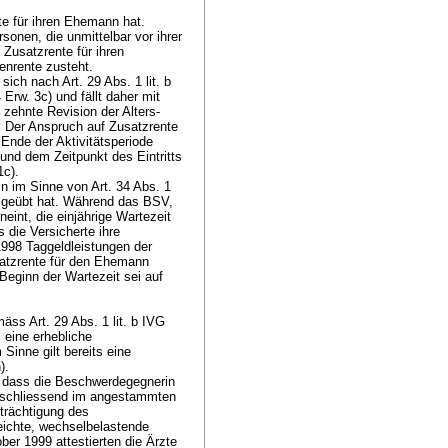
nte für ihren Ehemann hat.
sonen, die unmittelbar vor ihrer
 Zusatzrente für ihren
denrente zusteht.
t sich nach
Art. 29 Abs. 1 lit. b
rw. 3c) und fällt daher mit
zehnte Revision der Alters-
. Der Anspruch auf Zusatzrente
nde der Aktivitätsperiode
 und dem Zeitpunkt des Eintritts
1c).
rin im Sinne von
Art. 34 Abs. 1
ausgeübt hat. Während das BSV,
eint, die einjährige Wartezeit
die Versicherte ihre
1998 Taggeldleistungen der
satzrente für den Ehemann
eginn der Wartezeit sei auf
.
emäss
Art. 29 Abs. 1 lit. b IVG
m eine erhebliche
 Sinne gilt bereits eine
n).
n, dass die Beschwerdegegnerin
anschliessend im angestammten
nträchtigung des
leichte, wechselbelastende
ber 1999 attestierten die Ärzte