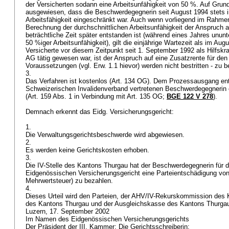
der Versicherten sodann eine Arbeitsunfähigkeit von 50 %. Auf Grun
ausgewiesen, dass die Beschwerdegegnerin seit August 1994 stets i
Arbeitsfähigkeit eingeschränkt war. Auch wenn vorliegend im Rahme
Berechnung der durchschnittlichen Arbeitsunfähigkeit der Anspruch a
beträchtliche Zeit später entstanden ist (während eines Jahres ununt
50 %iger Arbeitsunfähigkeit), gilt die einjährige Wartezeit als im Aug
Versicherte vor diesem Zeitpunkt seit 1. September 1992 als Hilfskr
AG tätig gewesen war, ist der Anspruch auf eine Zusatzrente für den
Voraussetzungen (vgl. Erw. 1.1 hievor) werden nicht bestritten - zu 
3.
Das Verfahren ist kostenlos (
Art. 134 OG
). Dem Prozessausgang ent
Schweizerischen Invalidenverband vertretenen Beschwerdegegnerin 
(Art. 159 Abs. 1 in Verbindung mit
Art. 135 OG
;
BGE 122 V 278
).
Demnach erkennt das Eidg. Versicherungsgericht:
1.
Die Verwaltungsgerichtsbeschwerde wird abgewiesen.
2.
Es werden keine Gerichtskosten erhoben.
3.
Die IV-Stelle des Kantons Thurgau hat der Beschwerdegegnerin für 
Eidgenössischen Versicherungsgericht eine Parteientschädigung von F
Mehrwertsteuer) zu bezahlen.
4.
Dieses Urteil wird den Parteien, der AHV/IV-Rekurskommission des K
des Kantons Thurgau und der Ausgleichskasse des Kantons Thurgau
Luzern, 17. September 2002
Im Namen des Eidgenössischen Versicherungsgerichts
Der Präsident der III. Kammer: Die Gerichtsschreiberin: