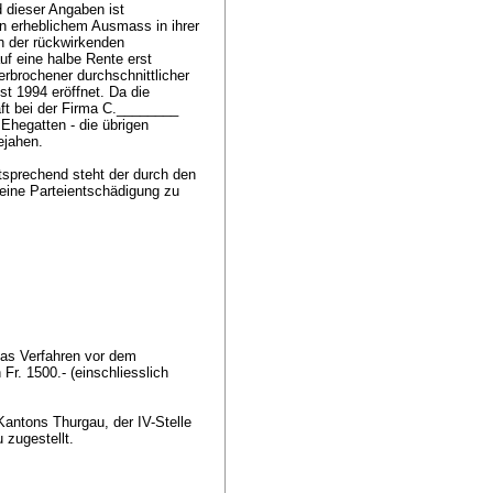
d dieser Angaben ist
n erheblichem Ausmass in ihrer
n der rückwirkenden
uf eine halbe Rente erst
erbrochener durchschnittlicher
ust 1994 eröffnet. Da die
aft bei der Firma C.________
 Ehegatten - die übrigen
bejahen.
sprechend steht der durch den
eine Parteientschädigung zu
das Verfahren vor dem
r. 1500.- (einschliesslich
antons Thurgau, der IV-Stelle
 zugestellt.