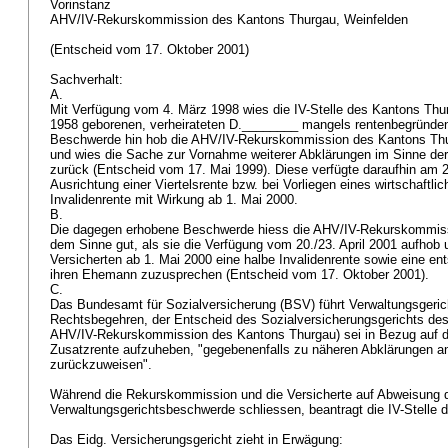
Vorinstanz
AHV/IV-Rekurskommission des Kantons Thurgau, Weinfelden
(Entscheid vom 17. Oktober 2001)
Sachverhalt:
A.
Mit Verfügung vom 4. März 1998 wies die IV-Stelle des Kantons Thu
1958 geborenen, verheirateten D.________ mangels rentenbegründende
Beschwerde hin hob die AHV/IV-Rekurskommission des Kantons Thu
und wies die Sache zur Vornahme weiterer Abklärungen im Sinne der
zurück (Entscheid vom 17. Mai 1999). Diese verfügte daraufhin am 20
Ausrichtung einer Viertelsrente bzw. bei Vorliegen eines wirtschaftlic
Invalidenrente mit Wirkung ab 1. Mai 2000.
B.
Die dagegen erhobene Beschwerde hiess die AHV/IV-Rekurskommiss
dem Sinne gut, als sie die Verfügung vom 20./23. April 2001 aufhob u
Versicherten ab 1. Mai 2000 eine halbe Invalidenrente sowie eine en
ihren Ehemann zuzusprechen (Entscheid vom 17. Oktober 2001).
C.
Das Bundesamt für Sozialversicherung (BSV) führt Verwaltungsger
Rechtsbegehren, der Entscheid des Sozialversicherungsgerichts des 
AHV/IV-Rekurskommission des Kantons Thurgau) sei in Bezug auf d
Zusatzrente aufzuheben, "gegebenenfalls zu näheren Abklärungen an
zurückzuweisen".
Während die Rekurskommission und die Versicherte auf Abweisung 
Verwaltungsgerichtsbeschwerde schliessen, beantragt die IV-Stelle
Das Eidg. Versicherungsgericht zieht in Erwägung: