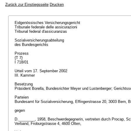
Zurück zur Einstiegsseite
Drucken
Eidgenössisches Versicherungsgericht
Tribunale federale delle assicurazioni
Tribunal federal d'assicuranzas
Sozialversicherungsabteilung
des Bundesgerichts
Prozess
{T 7}
I 718/01
Urteil vom 17. September 2002
III. Kammer
Besetzung
Präsident Borella, Bundesrichter Meyer und Lustenberger; Gerichtss
Parteien
Bundesamt für Sozialversicherung, Effingerstrasse 20, 3003 Bern, 
gegen
D.________, 1958, Beschwerdegegnerin, vertreten durch Procap, Sch
Verband, Froburgstrasse 4, 4600 Olten,