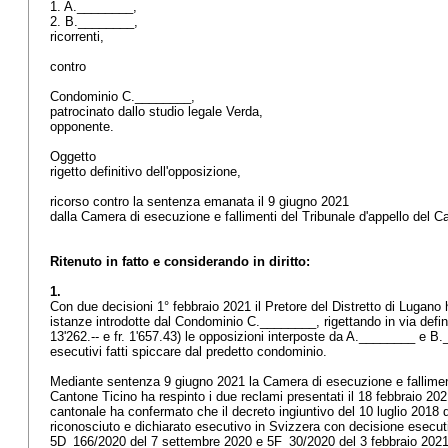
1. A.________,
2. B.________,
ricorrenti,
contro
Condominio C.________,
patrocinato dallo studio legale Verda,
opponente.
Oggetto
rigetto definitivo dell'opposizione,
ricorso contro la sentenza emanata il 9 giugno 2021
dalla Camera di esecuzione e fallimenti del Tribunale d'appello del 
Ritenuto in fatto e considerando in diritto:
1.
Con due decisioni 1° febbraio 2021 il Pretore del Distretto di Lugano
istanze introdotte dal Condominio C.________, rigettando in via defini
13'262.-- e fr. 1'657.43) le opposizioni interposte da A.________ e B._
esecutivi fatti spiccare dal predetto condominio.
Mediante sentenza 9 giugno 2021 la Camera di esecuzione e falliment
Cantone Ticino ha respinto i due reclami presentati il 18 febbraio 20
cantonale ha confermato che il decreto ingiuntivo del 10 luglio 2018 
riconosciuto e dichiarato esecutivo in Svizzera con decisione esecu
5D_166/2020 del 7 settembre 2020 e 5F_30/2020 del 3 febbraio 2021) -