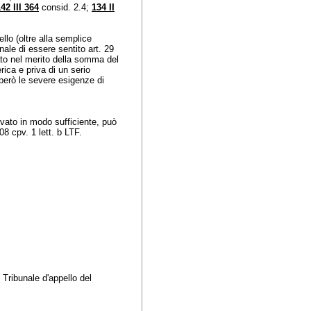
42 III 364
consid. 2.4;
134 II
llo (oltre alla semplice
onale di essere sentito art. 29
rato nel merito della somma del
ica e priva di un serio
però le severe esigenze di
vato in modo sufficiente, può
08 cpv. 1 lett. b LTF
.
 Tribunale d'appello del