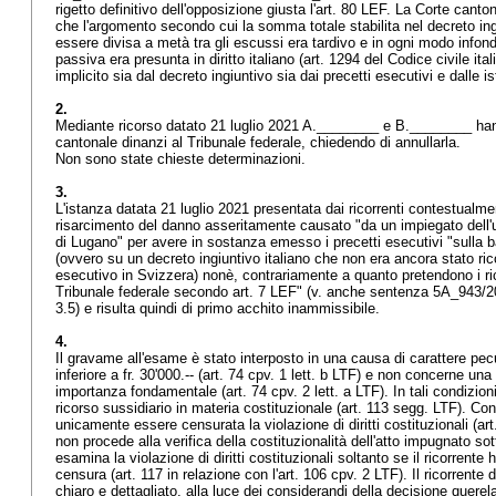
rigetto definitivo dell'opposizione giusta l'
art. 80 LEF
. La Corte canton
che l'argomento secondo cui la somma totale stabilita nel decreto ing
essere divisa a metà tra gli escussi era tardivo e in ogni modo infond
passiva era presunta in diritto italiano (
art. 1294 del
Codice civile ita
implicito sia dal decreto ingiuntivo sia dai precetti esecutivi e dalle i
2.
Mediante ricorso datato 21 luglio 2021 A.________ e B.________ ha
cantonale dinanzi al Tribunale federale, chiedendo di annullarla.
Non sono state chieste determinazioni.
3.
L'istanza datata 21 luglio 2021 presentata dai ricorrenti contestualmen
risarcimento del danno asseritamente causato "da un impiegato dell'uf
di Lugano" per avere in sostanza emesso i precetti esecutivi "sulla base
(ovvero su un decreto ingiuntivo italiano che non era ancora stato ric
esecutivo in Svizzera) nonè, contrariamente a quanto pretendono i ri
Tribunale federale secondo
art. 7 LEF
" (v. anche sentenza 5A_943/2
3.5) e risulta quindi di primo acchito inammissibile.
4.
Il gravame all'esame è stato interposto in una causa di carattere pecu
inferiore a fr. 30'000.-- (
art. 74 cpv. 1 lett. b LTF
) e non concerne una q
importanza fondamentale (
art. 74 cpv. 2 lett. a LTF
). In tali condizio
ricorso sussidiario in materia costituzionale (art. 113 segg. LTF). Co
unicamente essere censurata la violazione di diritti costituzionali (
ar
non procede alla verifica della costituzionalità dell'atto impugnato sott
esamina la violazione di diritti costituzionali soltanto se il ricorrente
censura (art. 117 in relazione con l'
art. 106 cpv. 2 LTF
). Il ricorrent
chiaro e dettagliato, alla luce dei considerandi della decisione quere