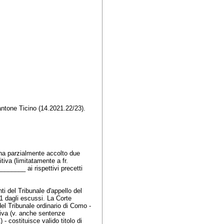
Cantone Ticino (14.2021.22/23).
 ha parzialmente accolto due
tiva (limitatamente a fr.
_______ ai rispettivi precetti
i del Tribunale d'appello del
21 dagli escussi. La Corte
del Tribunale ordinario di Como -
tiva (v. anche sentenze
 costituisce valido titolo di