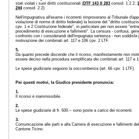
stati violati i suoi diritti costituzionali (
DTF 143 II 283
consid. 1.2.2;
1
244
consid. 2.2).
Nell'impugnativa all'esame i ricorrenti rimproverano al Tribunale d'appe
violazione di norme di diritto federale) la lesione del "diritto costituzi
cpv. 1 e 2 Costituzione federale", in particolare per non essere "ent
procedimento di esecuzione e fallimenti". La censura - confusa, gener
confronto con i considerandi dell'impugnata sentenza - non soddisfa 
motivazione dei combinati
art. 117 e 106 cpv. 2 LTF
.
5.
Da quanto precede discende che il ricorso, manifestamente non moti
essere deciso nella procedura semplificata dei combinati
art. 117 e 1
Le spese giudiziarie seguono la soccombenza (
art. 66 cpv. 1 LTF
).
Per questi motivi, la Giudice presidente pronuncia:
1.
Il ricorso è inammissibile.
2.
Le spese giudiziarie di fr. 500.-- sono poste a carico dei ricorrenti.
3.
Comunicazione alle parti e alla Camera di esecuzione e fallimenti del
Cantone Ticino.