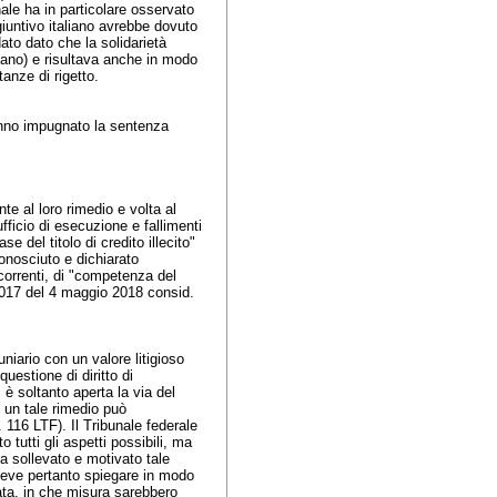
ale ha in particolare osservato
iuntivo italiano avrebbe dovuto
ato dato che la solidarietà
liano) e risultava anche in modo
stanze di rigetto.
nno impugnato la sentenza
te al loro rimedio e volta al
ficio di esecuzione e fallimenti
 del titolo di credito illecito"
onosciuto e dichiarato
correnti, di "competenza del
017 del 4 maggio 2018 consid.
niario con un valore litigioso
uestione di diritto di
ni è soltanto aperta la via del
n un tale rimedio può
t. 116 LTF
). Il Tribunale federale
o tutti gli aspetti possibili, ma
 ha sollevato e motivato tale
e deve pertanto spiegare in modo
lata, in che misura sarebbero