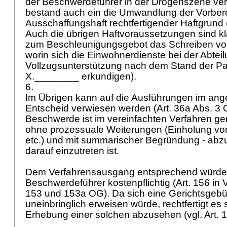
der Beschwerdeführer in der Drogenszene verk
bestand auch ein die Umwandlung der Vorbere
Ausschaffungshaft rechtfertigender Haftgrund 
Auch die übrigen Haftvoraussetzungen sind klar
zum Beschleunigungsgebot das Schreiben vo
worin sich die Einwohnerdienste bei der Abtei
Vollzugsunterstützung nach dem Stand der Pa
X.________ erkundigen).
6.
Im Übrigen kann auf die Ausführungen im an
Entscheid verwiesen werden (
Art. 36a Abs. 3
Beschwerde ist im vereinfachten Verfahren 
ohne prozessuale Weiterungen (Einholung v
etc.) und mit summarischer Begründung - abz
darauf einzutreten ist.
Dem Verfahrensausgang entsprechend würde
Beschwerdeführer kostenpflichtig (Art. 156 in
153 und 153a OG
). Da sich eine Gerichtsgebüh
uneinbringlich erweisen würde, rechtfertigt es 
Erhebung einer solchen abzusehen (vgl.
Art.