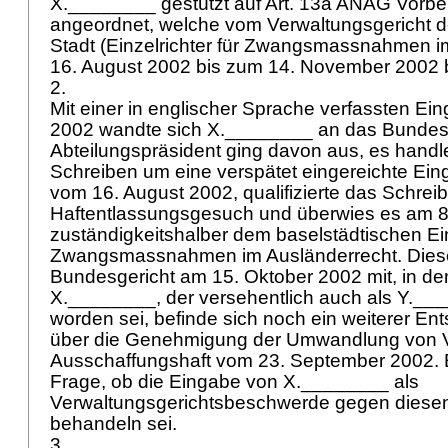
X.________ gestützt auf
Art. 13a ANAG
Vorber
angeordnet, welche vom Verwaltungsgericht 
Stadt (Einzelrichter für Zwangsmassnahmen i
16. August 2002 bis zum 14. November 2002 be
2.
Mit einer in englischer Sprache verfassten Ei
2002 wandte sich X.________ an das Bundesg
Abteilungspräsident ging davon aus, es handl
Schreiben um eine verspätet eingereichte Ein
vom 16. August 2002, qualifizierte das Schrei
Haftentlassungsgesuch und überwies es am 8
zuständigkeitshalber dem baselstädtischen Einz
Zwangsmassnahmen im Ausländerrecht. Dieser
Bundesgericht am 15. Oktober 2002 mit, in de
X.________, der versehentlich auch als Y.___
worden sei, befinde sich noch ein weiterer Ent
über die Genehmigung der Umwandlung von Vo
Ausschaffungshaft vom 23. September 2002. Es
Frage, ob die Eingabe von X.________ als
Verwaltungsgerichtsbeschwerde gegen diesen
behandeln sei.
3.