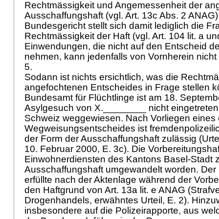
Rechtmässigkeit und Angemessenheit der an
Ausschaffungshaft (vgl.
Art. 13c Abs. 2 ANAG
Bundesgericht stellt sich damit lediglich die Fr
Rechtmässigkeit der Haft (vgl.
Art. 104 lit. a 
Einwendungen, die nicht auf den Entscheid de
nehmen, kann jedenfalls von Vornherein nicht
5.
Sodann ist nichts ersichtlich, was die Rechtmä
angefochtenen Entscheides in Frage stellen k
Bundesamt für Flüchtlinge ist am 18. Septemb
Asylgesuch von X.________ nicht eingetreten 
Schweiz weggewiesen. Nach Vorliegen eines e
Wegweisungsentscheides ist fremdenpolizeilic
der Form der Ausschaffungshaft zulässig (Urt
10. Februar 2000, E. 3c). Die Vorbereitungshaf
Einwohnerdiensten des Kantons Basel-Stadt z
Ausschaffungshaft umgewandelt worden. Der
erfüllte nach der Aktenlage während der Vorb
den Haftgrund von
Art. 13a lit. e ANAG
(Strafv
Drogenhandels, erwähntes Urteil, E. 2). Hinzu
insbesondere auf die Polizeirapporte, aus welc